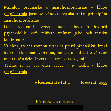
Minulou
přednášku o anarchokapitalismu v klubu
(de)Centrála
jsem se věnoval regulatorním principům
anarchokapitalismu.
Dnes vystoupí Tereza; bude mluvit o historii
psychedelik, což můžete vnímat jako ochutnávku
konference
.
Všichni jste též rovnou zváni na příští přednášku, která
by se měla konat 1. března; budu v ní mluvit o válečné
mentalitě a dělení světa na „my“ versus „oni“.
Těšíme se na vás dnes večer v 19 hodin v
klubu
(de)Centrála
.
» komentáře (2) «
Přečtení: 2955
Přihlašovací jméno: