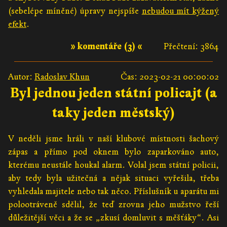
(sebelépe míněné) úpravy nejspíše
nebudou mít kýžený
efekt
.
» komentáře (3) «
Přečtení: 3864
Autor:
Radoslav Khun
Čas: 2023-02-21 00:00:02
Byl jednou jeden státní policajt (a
taky jeden městský)
V neděli jsme hráli v naší klubové místnosti šachový
zápas a přímo pod oknem bylo zaparkováno auto,
kterému neustále houkal alarm. Volal jsem státní policii,
aby tedy byla užitečná a nějak situaci vyřešila, třeba
vyhledala majitele nebo tak něco. Příslušník u aparátu mi
polootráveně sdělil, že teď zrovna jeho mužstvo řeší
důležitější věci a že se „zkusí domluvit s měšťáky“. Asi