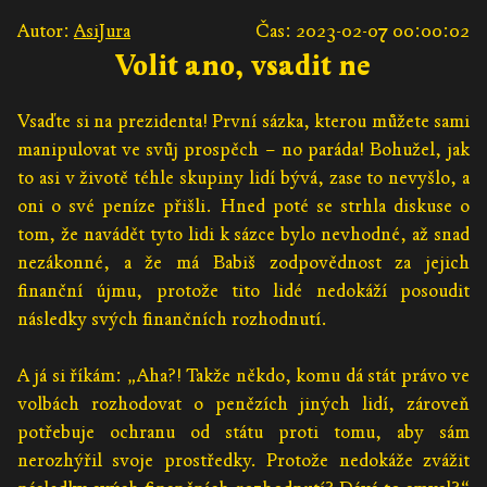
Autor:
AsiJura
Čas: 2023-02-07 00:00:02
Volit ano, vsadit ne
Vsaďte si na prezidenta! První sázka, kterou můžete sami
manipulovat ve svůj prospěch – no paráda! Bohužel, jak
to asi v životě téhle skupiny lidí bývá, zase to nevyšlo, a
oni o své peníze přišli. Hned poté se strhla diskuse o
tom, že navádět tyto lidi k sázce bylo nevhodné, až snad
nezákonné, a že má Babiš zodpovědnost za jejich
finanční újmu, protože tito lidé nedokáží posoudit
následky svých finančních rozhodnutí.
A já si říkám: „Aha?! Takže někdo, komu dá stát právo ve
volbách rozhodovat o penězích jiných lidí, zároveň
potřebuje ochranu od státu proti tomu, aby sám
nerozhýřil svoje prostředky. Protože nedokáže zvážit