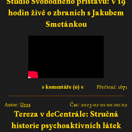
Studio Svobodného přístavu: V 19
hodin živě o zbraních s Jakubem
Smetánkou
» komentáře (0) «
Přečtení: 1671
Autor:
Urza
Čas: 2023-02-01 00:00:02
Tereza v deCentrále: Stručná
historie psychoaktivních látek