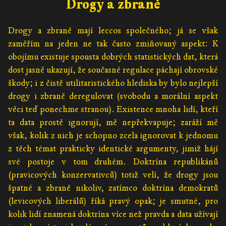
Drogy a zbraně
Drogy a zbraně mají leccos společného; já se však
zaměřím na jeden ne tak často zmiňovaný aspekt: K
obojímu existuje spousta dobrých statistických dat, která
dost jasně ukazují, že současné regulace páchají obrovské
škody; i z čistě utilitaristického hlediska by bylo nejlepší
drogy i zbraně deregulovat (svobodu a morální aspekt
věci teď ponechme stranou). Existence mnoha lidí, kteří
ta data prostě ignorují, mě nepřekvapuje; zaráží mě
však, kolik z nich je schopno zcela ignorovat k jednomu
z těch témat prakticky identické argumenty, jimiž hájí
své postoje v tom druhém. Doktrína republikánů
(pravicových konzervativců) totiž velí, že drogy jsou
špatné a zbraně nikoliv, zatímco doktrína demokratů
(levicových liberálů) říká pravý opak; je smutné, pro
kolik lidí znamená doktrína více než pravda a data užívají