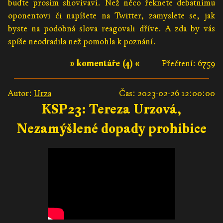
buďte prosím shovívaví. Než něco řeknete debatnímu
oponentovi či napíšete na Twitter, zamyslete se, jak
byste na podobná slova reagovali dříve. A zda by vás
spíše neodradila než pomohla k poznání.
» komentáře (4) «
Přečtení: 6759
Autor:
Urza
Čas: 2023-02-26 12:00:00
KSP23: Tereza Urzová,
Nezamýšlené dopady prohibice