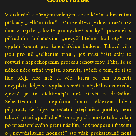
V diskusích s různými zelenými se setkávám s bizarními
příklady „selhání trhu“: Dům ze dřeva je dnes dražší než
dům z nějaké „složité průmyslové sračky“; pozemek s
přírodním bohatstvím „nevyčíslitelné hodnoty“ se
vyplatí koupit pro kancelářskou budovu. Takové věci
jsou pro ně „selháním trhu“, jež musí řešit stát; to
souvisí s nepochopením
procesu cenotvorby
. Fakt, že se
někde něco tržně vyplatí postavit, svědčí o tom, že si to
lidé přejí více než tu věc, která se tam postavit
nevyplatí; když se vyplácí stavět z nějakého materiálu,
zjevně je to efektivnější než stavět z dražšího.
Sebestřednost a nepokora brání některým lidem
přijmout, že když si ostatní přejí něco jiného, není
takové přání „podřadné“ tomu jejich; místo toho volají
po prosazení svého přání násilím, což podporují frázemi
o „nevyčíslitelné hodnotě“ (to však prokazatelně není