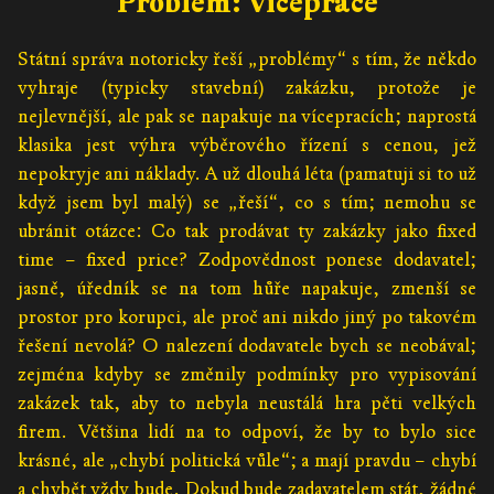
Problém: Vícepráce
Státní správa notoricky řeší „problémy“ s tím, že někdo
vyhraje (typicky stavební) zakázku, protože je
nejlevnější, ale pak se napakuje na vícepracích; naprostá
klasika jest výhra výběrového řízení s cenou, jež
nepokryje ani náklady. A už dlouhá léta (pamatuji si to už
když jsem byl malý) se „řeší“, co s tím; nemohu se
ubránit otázce: Co tak prodávat ty zakázky jako fixed
time – fixed price? Zodpovědnost ponese dodavatel;
jasně, úředník se na tom hůře napakuje, zmenší se
prostor pro korupci, ale proč ani nikdo jiný po takovém
řešení nevolá? O nalezení dodavatele bych se neobával;
zejména kdyby se změnily podmínky pro vypisování
zakázek tak, aby to nebyla neustálá hra pěti velkých
firem. Většina lidí na to odpoví, že by to bylo sice
krásné, ale „chybí politická vůle“; a mají pravdu – chybí
a chybět vždy bude. Dokud bude zadavatelem stát, žádné