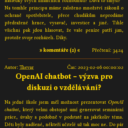
následky svých finančních rozhodnutí? Dává to smysl?“
Na tomhle principu máme založeno množství zákonů o
ochraně spotřebitele, přece chudákům neprodáme
předražené hrnce, vysavač, investice a jiné. Tihle
všichni pak jdou hlasovat, že vaše peníze patří jim,
protože svoje rozházeli. Díky.
» komentáře (2) «
Přečtení: 3424
Autor:
Thevar
Čas: 2023-02-06 00:00:02
OpenAI chatbot – výzva pro
diskuzi o vzdělávání?
Na jedné škole jsem měl možnost prezentovat
OpenAI
chatbot
, který velmi obstojně umí generovat seminární
práce, úvahy a podobně v podstatě na jakékoliv téma.
Děti byly nadšené, někteří učitelé už tak moc ne. Do pár