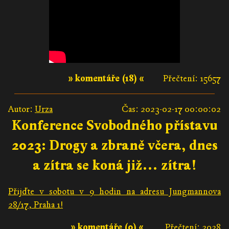
» komentáře (18) «
Přečtení: 15657
Autor:
Urza
Čas: 2023-02-17 00:00:02
Konference Svobodného přístavu
2023: Drogy a zbraně včera, dnes
a zítra se koná již… zítra!
Přijďte v sobotu v 9 hodin na adresu Jungmannova
28/17, Praha 1!
» komentáře (0) «
Přečtení: 2028