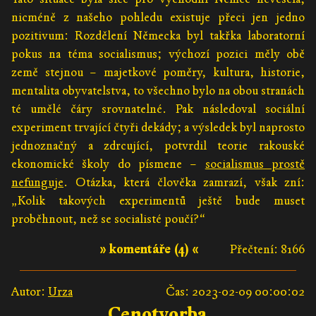
nicméně z našeho pohledu existuje přeci jen jedno
pozitivum: Rozdělení Německa byl takřka laboratorní
pokus na téma socialismus; výchozí pozici měly obě
země stejnou – majetkové poměry, kultura, historie,
mentalita obyvatelstva, to všechno bylo na obou stranách
té umělé čáry srovnatelné. Pak následoval sociální
experiment trvající čtyři dekády; a výsledek byl naprosto
jednoznačný a zdrcující, potvrdil teorie rakouské
ekonomické školy do písmene –
socialismus prostě
nefunguje
. Otázka, která člověka zamrazí, však zní:
„Kolik takových experimentů ještě bude muset
proběhnout, než se socialisté poučí?“
» komentáře (4) «
Přečtení: 8166
Autor:
Urza
Čas: 2023-02-09 00:00:02
Cenotvorba