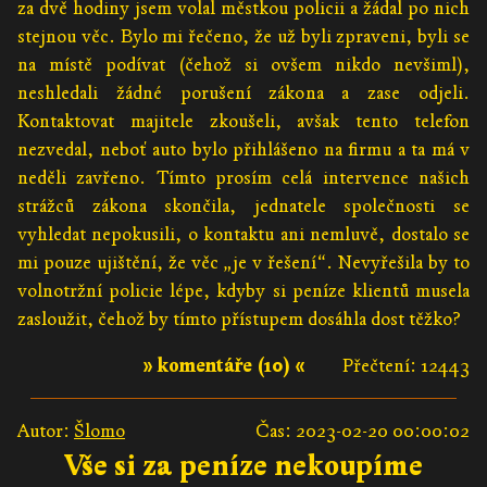
za dvě hodiny jsem volal městkou policii a žádal po nich
stejnou věc. Bylo mi řečeno, že už byli zpraveni, byli se
na místě podívat (čehož si ovšem nikdo nevšiml),
neshledali žádné porušení zákona a zase odjeli.
Kontaktovat majitele zkoušeli, avšak tento telefon
nezvedal, neboť auto bylo přihlášeno na firmu a ta má v
neděli zavřeno. Tímto prosím celá intervence našich
strážců zákona skončila, jednatele společnosti se
vyhledat nepokusili, o kontaktu ani nemluvě, dostalo se
mi pouze ujištění, že věc „je v řešení“. Nevyřešila by to
volnotržní policie lépe, kdyby si peníze klientů musela
zasloužit, čehož by tímto přístupem dosáhla dost těžko?
» komentáře (10) «
Přečtení: 12443
Autor:
Šlomo
Čas: 2023-02-20 00:00:02
Vše si za peníze nekoupíme