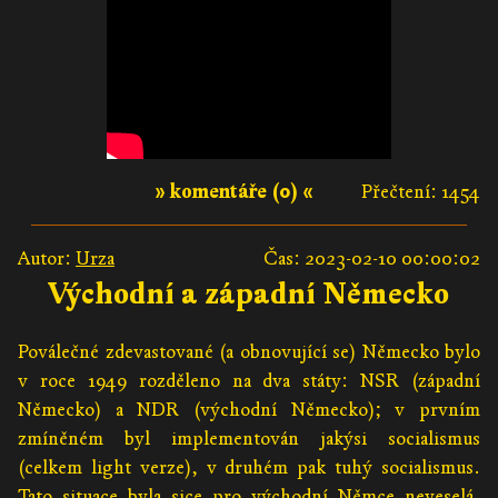
» komentáře (0) «
Přečtení: 1454
Autor:
Urza
Čas: 2023-02-10 00:00:02
Východní a západní Německo
Poválečné zdevastované (a obnovující se) Německo bylo
v roce 1949 rozděleno na dva státy: NSR (západní
Německo) a NDR (východní Německo); v prvním
zmíněném byl implementován jakýsi socialismus
(celkem light verze), v druhém pak tuhý socialismus.
Tato situace byla sice pro východní Němce neveselá,