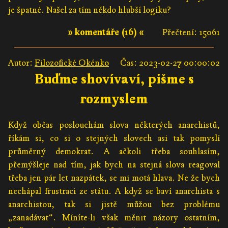
je špatné. Našel za tím někdo hlubší logiku?
» komentáře (16) «
Přečtení: 15061
Autor:
Filozofické Okénko
Čas: 2023-02-27 00:00:02
Buďme shovívaví, pišme s
rozmyslem
Když občas poslouchám slova některých anarchistů,
říkám si, co si o stejných slovech asi tak pomyslí
průměrný demokrat. A ačkoli třeba souhlasím,
přemýšleje nad tím, jak bych na stejná slova reagoval
třeba jen pár let nazpátek, se mi motá hlava. Ne že bych
nechápal frustraci ze státu. A když se baví anarchista s
anarchistou, tak si jistě můžou bez problému
„zanadávat“. Míníte-li však měnit názory ostatním,