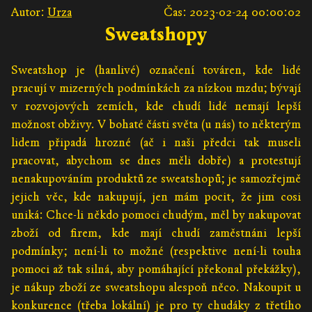
Autor:
Urza
Čas: 2023-02-24 00:00:02
Sweatshopy
Sweatshop je (hanlivé) označení továren, kde lidé
pracují v mizerných podmínkách za nízkou mzdu; bývají
v rozvojových zemích, kde chudí lidé nemají lepší
možnost obživy. V bohaté části světa (u nás) to některým
lidem připadá hrozné (ač i naši předci tak museli
pracovat, abychom se dnes měli dobře) a protestují
nenakupováním produktů ze sweatshopů; je samozřejmě
jejich věc, kde nakupují, jen mám pocit, že jim cosi
uniká: Chce-li někdo pomoci chudým, měl by nakupovat
zboží od firem, kde mají chudí zaměstnáni lepší
podmínky; není-li to možné (respektive není-li touha
pomoci až tak silná, aby pomáhající překonal překážky),
je nákup zboží ze sweatshopu alespoň něco. Nakoupit u
konkurence (třeba lokální) je pro ty chudáky z třetího