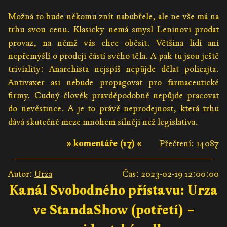
Možná to bude někomu znít nabubřele, ale ne vše má na
trhu svou cenu. Klasicky nemá smysl Leninovi prodat
provaz, na němž vás chce oběsit. Většina lidí ani
nepřemýšlí o prodeji částí svého těla. A pak tu jsou ještě
triviality: Anarchista nejspíš nepůjde dělat policajta.
Antivaxer asi nebude propagovat pro farmaceutické
firmy. Cudný člověk pravděpodobně nepůjde pracovat
do nevěstince. A je to právě neprodejnost, která trhu
dává skutečné meze mnohem silněji než legislativa.
» komentáře (17) «
Přečtení: 14087
Autor:
Urza
Čas: 2023-02-19 12:00:00
Kanál Svobodného přístavu: Urza
ve StandaShow (potřetí) –