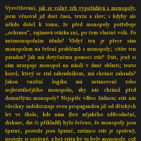
Vysvětlování,
jak se volný trh vypořádává s monopoly
,
jsem věnoval již dost času, textu a slov; i kdyby ale
někdo došel k tomu, že před monopoly potřebuje
„ochranu“, zajímavá otázka zní, po čem vlastně volá. Po
antimonopolním úřadu? Vždyť ten je přece sám
monopolem na řešení problémů s monopoly; cítíte ten
paradox? Jak má dotyčnému pomoci stát? Stát, jenž si
sám uzurpuje monopol na násilí v dané oblasti; tento
kozel, který se stal zahradníkem, má chránit zahradu?
Jakou vnitřní logiku má ustanovení toho
nejbrutálnějšího monopolu, aby nás chránil před
domnělými monopoly? Nejspíše vůbec žádnou; stát nás
všechny indoktrinuje svou propagandou již od dětských
let ve škole, kde nám (bez nějakého zdůvodnění,
diskuse, dat či příkladů) bylo řečeno, že monopoly jsou
špatné, protože jsou špatné, zatímco stát je správný,
protože je správný, a bez státu by tu byly monopoly, což