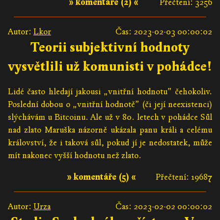
» komentáře (2) «
Přečtení: 3256
Autor:
Lkor
Čas: 2023-02-03 00:00:02
Teorii subjektivní hodnoty
vysvětlili už komunisti v pohádce!
Lidé často hledají jakousi „vnitřní hodnotu” čehokoliv.
Poslední dobou o „vnitřní hodnotě” (či její neexistenci)
slýchávám u Bitcoinu. Ale už v 80. letech v pohádce Sůl
nad zlato Maruška názorně ukázala panu králi a celému
království, že i taková sůl, pokud jí je nedostatek, může
mít nakonec vyšší hodnotu než zlato.
» komentáře (5) «
Přečtení: 19687
Autor:
Urza
Čas: 2023-02-02 00:00:02