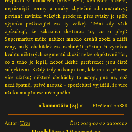
rozpustit v nákladech (dříve EET, kontrolní hlášení,
nejrůznější normy a mraky zbytečné administrativy;
povinné zavírání velkých prodejen přes svátky je spíše
výjimka poškozující zas ty velké). Tržní síly však
způsobují, že zákazníci dostanou to, co si přejí:
Supermarket může nabízet mnoho druhů zboží a nižší
ceny, malý obchůdek zas osobnější přístup či vysokou
kvalitu některých segmentů zboží; nelze objektivně říci,
co z toho je lepší, neboť lidské preference jsou čistě
subjektivní. Každý tedy nakoupí tam, kde mu to přinese
více užitku; některé obchůdky to ustojí, jiné ne, což
není špatně, právě naopak – spotřebitel vyjádřil, že více
užitku mu přinese něco jiného.
» komentáře (24) «
Přečtení: 20888
Autor:
Urza
Čas: 2023-02-22 00:00:02