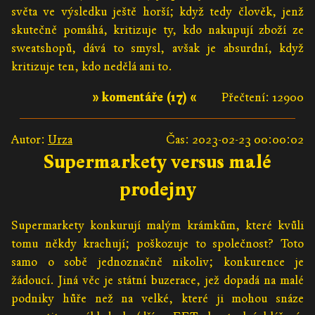
světa ve výsledku ještě horší; když tedy člověk, jenž
skutečně pomáhá, kritizuje ty, kdo nakupují zboží ze
sweatshopů, dává to smysl, avšak je absurdní, když
kritizuje ten, kdo nedělá ani to.
» komentáře (17) «
Přečtení: 12900
Autor:
Urza
Čas: 2023-02-23 00:00:02
Supermarkety versus malé
prodejny
Supermarkety konkurují malým krámkům, které kvůli
tomu někdy krachují; poškozuje to společnost? Toto
samo o sobě jednoznačně nikoliv; konkurence je
žádoucí. Jiná věc je státní buzerace, jež dopadá na malé
podniky hůře než na velké, které ji mohou snáze