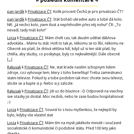
pan Jardík
k
Privatizace ČT
: Kolik procent Čechů je pro privatizaci ČT?
pan Jardík
k
Privatizace ČT
: Stát boháči ukradne auto a tobě dá kolo.
NR: „Já nechci kolo, jsem tlust a nepřehodím přes něj nohu!“ ČR: „To
nevadí, tady máš kolo!“
Lojza
k
Privatizace ČT
: Mám chvíli cas, tak zkusím udělat ďáblova
advokáta... Máme tu stát. Holt to tak je, někomu se to líbí, někomu ne.
Obecně asi platí, že drtivá většina lidí, když už si ten stát platí, by
chtěla, aby sluzby, co poskytuje, byly co nejkvalitnější. Dále obecně
[…]
Rakusak
k
Privatizace ČT
: Ne, stat krade nasilim schopnym lidem
zdroje, coz vyhovuje tem, ktery z toho benefituji! Treba zamestnanci
statni televize. Pokud ty a tobe podobni tak moc chcete svou televizi,
slozte se a kupte si ji. Nebo si ji zalozte.
Rakusak
k
Privatizace ČT
: Jdi uz do blazince :-D Odpovedi na vsechny
sve otazky jsi dostal. Moc nezlob, nebo te zase budou hospitalisovat
;-)
Lojza
k
Privatizace ČT
: Souvisí to s tvou myšlenkou, že nejlepší by
bylo, kdyby vše vlastnil stat
Lojza
k
Privatizace ČT
: Mám tím na mysli jakékoliv minulé i současné
socialistické či komunistické či podobné státu. Před 100 lety jako
dneska.