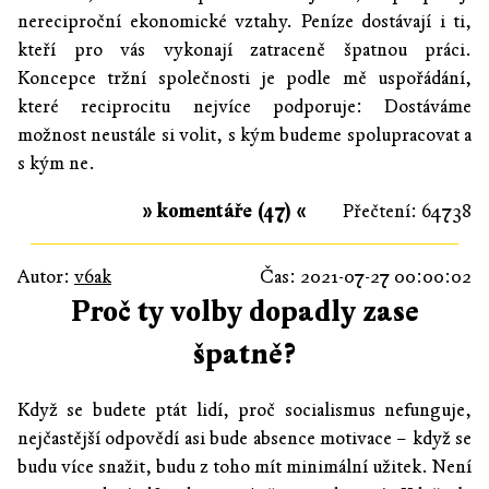
nereciproční ekonomické vztahy. Peníze dostávají i ti,
kteří pro vás vykonají zatraceně špatnou práci.
Koncepce tržní společnosti je podle mě uspořádání,
které reciprocitu nejvíce podporuje: Dostáváme
možnost neustále si volit, s kým budeme spolupracovat a
s kým ne.
» komentáře (47) «
Přečtení: 64738
Autor:
v6ak
Čas: 2021-07-27 00:00:02
Proč ty volby dopadly zase
špatně?
Když se budete ptát lidí, proč socialismus nefunguje,
nejčastější odpovědí asi bude absence motivace – když se
budu více snažit, budu z toho mít minimální užitek. Není