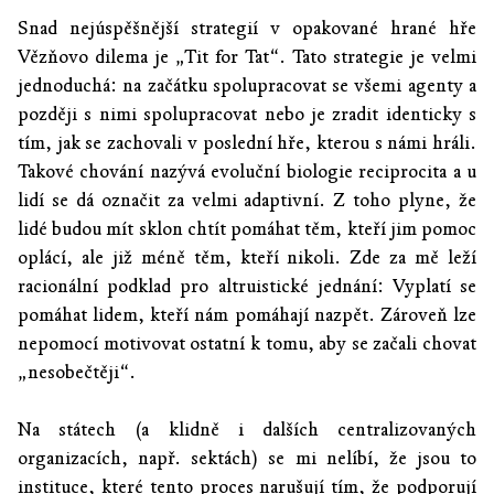
Snad nejúspěšnější strategií v opakované hrané hře
Vězňovo dilema je „Tit for Tat“. Tato strategie je velmi
jednoduchá: na začátku spolupracovat se všemi agenty a
později s nimi spolupracovat nebo je zradit identicky s
tím, jak se zachovali v poslední hře, kterou s námi hráli.
Takové chování nazývá evoluční biologie reciprocita a u
lidí se dá označit za velmi adaptivní. Z toho plyne, že
lidé budou mít sklon chtít pomáhat těm, kteří jim pomoc
oplácí, ale již méně těm, kteří nikoli. Zde za mě leží
racionální podklad pro altruistické jednání: Vyplatí se
pomáhat lidem, kteří nám pomáhají nazpět. Zároveň lze
nepomocí motivovat ostatní k tomu, aby se začali chovat
„nesobečtěji“.
Na státech (a klidně i dalších centralizovaných
organizacích, např. sektách) se mi nelíbí, že jsou to
instituce, které tento proces narušují tím, že podporují