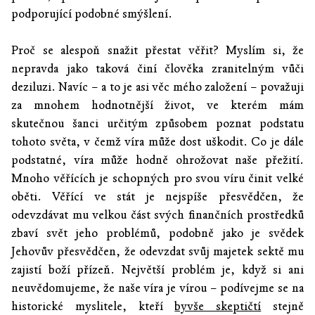
podporující podobné smýšlení.
Proč se alespoň snažit přestat věřit? Myslím si, že
nepravda jako taková činí člověka zranitelným vůči
deziluzi. Navíc – a to je asi věc mého založení – považuji
za mnohem hodnotnější život, ve kterém mám
skutečnou šanci určitým způsobem poznat podstatu
tohoto světa, v čemž víra může dost uškodit. Co je dále
podstatné, víra může hodně ohrožovat naše přežití.
Mnoho věřících je schopných pro svou víru činit velké
oběti. Věřící ve stát je nejspíše přesvědčen, že
odevzdávat mu velkou část svých finančních prostředků
zbaví svět jeho problémů, podobně jako je svědek
Jehovův přesvědčen, že odevzdat svůj majetek sektě mu
zajistí boží přízeň. Největší problém je, když si ani
neuvědomujeme, že naše víra je vírou – podívejme se na
historické myslitele, kteří
byvše skeptičtí
stejně