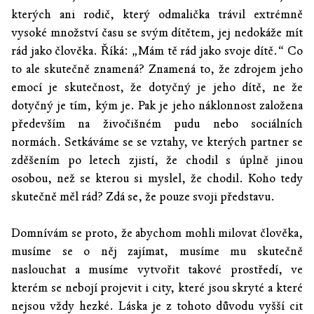
kterých ani rodič, který odmalička trávil extrémně
vysoké množství času se svým dítětem, jej nedokáže mít
rád jako člověka. Říká: „Mám tě rád jako svoje dítě.“ Co
to ale skutečně znamená? Znamená to, že zdrojem jeho
emocí je skutečnost, že dotyčný je jeho dítě, ne že
dotyčný je tím, kým je. Pak je jeho náklonnost založena
především na živočišném pudu nebo sociálních
normách. Setkáváme se se vztahy, ve kterých partner se
zděšením po letech zjistí, že chodil s úplně jinou
osobou, než se kterou si myslel, že chodil. Koho tedy
skutečně měl rád? Zdá se, že pouze svoji představu.
Domnívám se proto, že abychom mohli milovat člověka,
musíme se o něj zajímat, musíme mu skutečně
naslouchat a musíme vytvořit takové prostředí, ve
kterém se nebojí projevit i city, které jsou skryté a které
nejsou vždy hezké. Láska je z tohoto důvodu vyšší cit