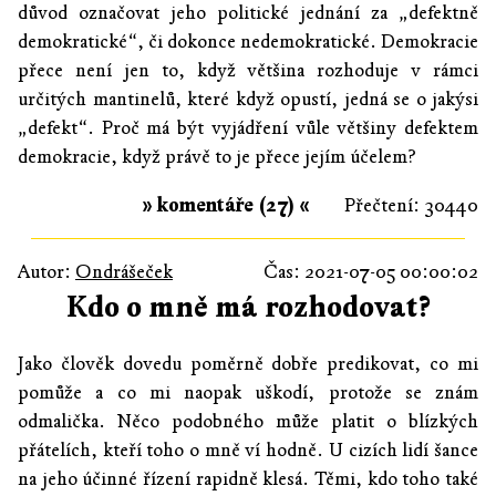
důvod označovat jeho politické jednání za „defektně
demokratické“, či dokonce nedemokratické. Demokracie
přece není jen to, když většina rozhoduje v rámci
určitých mantinelů, které když opustí, jedná se o jakýsi
„defekt“. Proč má být vyjádření vůle většiny defektem
demokracie, když právě to je přece jejím účelem?
» komentáře (27) «
Přečtení: 30440
Autor:
Ondrášeček
Čas: 2021-07-05 00:00:02
Kdo o mně má rozhodovat?
Jako člověk dovedu poměrně dobře predikovat, co mi
pomůže a co mi naopak uškodí, protože se znám
odmalička. Něco podobného může platit o blízkých
přátelích, kteří toho o mně ví hodně. U cizích lidí šance
na jeho účinné řízení rapidně klesá. Těmi, kdo toho také