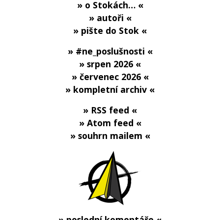
» o Stokách… «
» autoři «
» pište do Stok «
» #ne_poslušnosti «
» srpen 2026 «
» červenec 2026 «
» kompletní archiv «
» RSS feed «
» Atom feed «
» souhrn mailem «
» poslední komentáře «