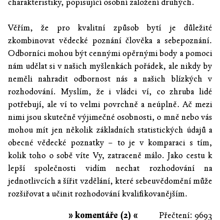
charakteristiky, popisující osobní založení druhých.
Věřím, že pro kvalitní způsob bytí je důležité
zkombinovat vědecké poznání člověka a sebepoznání.
Odborníci mohou být cennými opěrnými body a pomoci
nám udělat si v našich myšlenkách pořádek, ale nikdy by
neměli nahradit odbornost nás a našich blízkých v
rozhodování. Myslím, že i vládci ví, co zhruba lidé
potřebují, ale ví to velmi povrchně a neúplně. Ač mezi
nimi jsou skutečně výjimečné osobnosti, o mně nebo vás
mohou mít jen několik základních statistických údajů a
obecné vědecké poznatky – to je v komparaci s tím,
kolik toho o sobě víte Vy, zatraceně málo. Jako cestu k
lepší společnosti vidím nechat rozhodování na
jednotlivcích a šířit vzdělání, které sebeuvědomění může
rozšiřovat a učinit rozhodování kvalifikovanějším.
» komentáře (2) «
Přečtení: 9693