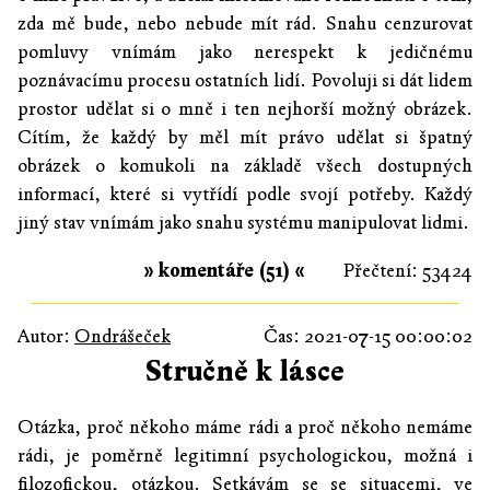
zda mě bude, nebo nebude mít rád. Snahu cenzurovat
pomluvy vnímám jako nerespekt k jedičnému
poznávacímu procesu ostatních lidí. Povoluji si dát lidem
prostor udělat si o mně i ten nejhorší možný obrázek.
Cítím, že každý by měl mít právo udělat si špatný
obrázek o komukoli na základě všech dostupných
informací, které si vytřídí podle svojí potřeby. Každý
jiný stav vnímám jako snahu systému manipulovat lidmi.
» komentáře (51) «
Přečtení: 53424
Autor:
Ondrášeček
Čas: 2021-07-15 00:00:02
Stručně k lásce
Otázka, proč někoho máme rádi a proč někoho nemáme
rádi, je poměrně legitimní psychologickou, možná i
filozofickou, otázkou. Setkávám se se situacemi, ve