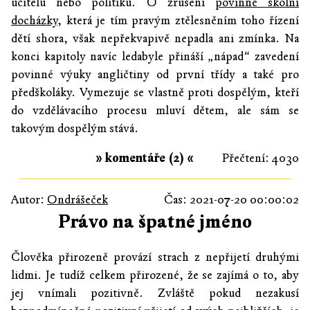
učitelů nebo politiků. O zrušení
povinné školní
docházky
, která je tím pravým ztělesněním toho řízení
dětí shora, však nepřekvapivě nepadla ani zmínka. Na
konci kapitoly navíc ledabyle přináší „nápad“ zavedení
povinné výuky angličtiny od první třídy a také pro
předškoláky. Vymezuje se vlastně proti dospělým, kteří
do vzdělávacího procesu mluví dětem, ale sám se
takovým dospělým stává.
» komentáře (2) «
Přečtení: 4030
Autor:
Ondrášeček
Čas: 2021-07-20 00:00:02
Právo na špatné jméno
Člověka přirozeně provází strach z nepřijetí druhými
lidmi. Je tudíž celkem přirozené, že se zajímá o to, aby
jej vnímali pozitivně. Zvláště pokud nezakusí