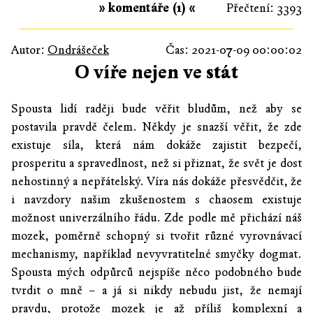
» komentáře (1) «
Přečtení: 3393
Autor:
Ondrášeček
Čas: 2021-07-09 00:00:02
O víře nejen ve stát
Spousta lidí raději bude věřit bludům, než aby se
postavila pravdě čelem. Někdy je snazší věřit, že zde
existuje síla, která nám dokáže zajistit bezpečí,
prosperitu a spravedlnost, než si přiznat, že svět je dost
nehostinný a nepřátelský. Víra nás dokáže přesvědčit, že
i navzdory našim zkušenostem s chaosem existuje
možnost univerzálního řádu. Zde podle mě přichází náš
mozek, poměrně schopný si tvořit různé vyrovnávací
mechanismy, například nevyvratitelné smyčky dogmat.
Spousta mých odpůrců nejspíše něco podobného bude
tvrdit o mně – a já si nikdy nebudu jist, že nemají
pravdu, protože mozek je až příliš komplexní a