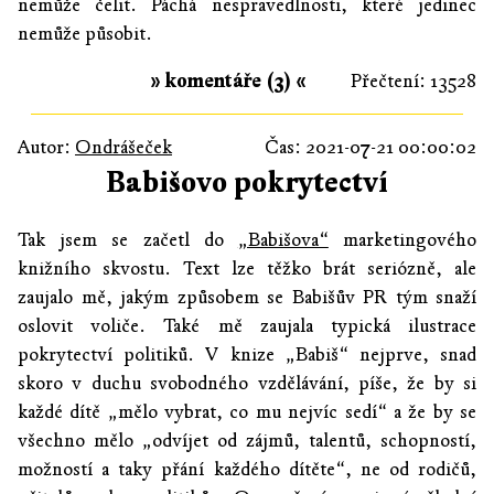
nemůže čelit. Páchá nespravedlnosti, které jedinec
nemůže působit.
» komentáře (3) «
Přečtení: 13528
Autor:
Ondrášeček
Čas: 2021-07-21 00:00:02
Babišovo pokrytectví
Tak jsem se začetl do
„Babišova“
marketingového
knižního skvostu. Text lze těžko brát seriózně, ale
zaujalo mě, jakým způsobem se Babišův PR tým snaží
oslovit voliče. Také mě zaujala typická ilustrace
pokrytectví politiků. V knize „Babiš“ nejprve, snad
skoro v duchu svobodného vzdělávání, píše, že by si
každé dítě „mělo vybrat, co mu nejvíc sedí“ a že by se
všechno mělo „odvíjet od zájmů, talentů, schopností,
možností a taky přání každého dítěte“, ne od rodičů,