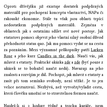
Oproti dřívějšku již existuje dostatek podpůrných
materiálů pro pochopení konceptu vlastnictví, NAPu či
rakouské ekonomie. Stále tu však jsou oblasti trpící
nedostatkem podpůrných materiálů. Zejména v
oblastech jak s ostatními sdílet své nové postoje. Jak
etatistovi pomoci objevit jeho vlastní silný osobní důvod
přehodnotit status quo. Jak mu pomoci vydat se na cestu
za poznáním. Mezi významné průkopníky patří
Larken
Rose
a jeho kurz
Candles in the dark
. Naučí vás, jak
mluvit s etatisty. Praktické ukázka
zde
a
zde
(byť pouze z
ukázek se to bohužel naučit nedá). Navazuji na jeho
znalosti a rozvíjím je dál. Pochopit, jak mluvit s etatisty a
zasít při tom semínko svobody, není těžké. Je to jen
velice neituitivní. Nezbývá, než vytvořit/vyladit cestu,
která člověku umožní se to stravitelnou formou naučit.
Najdeš-li si 3 hodiny týdně a trochu kuráže, jsem