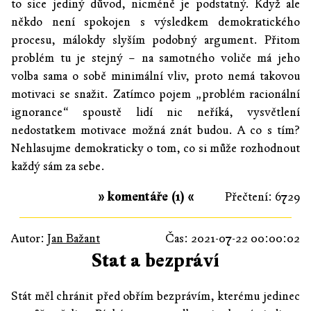
to sice jediný důvod, nicméně je podstatný. Když ale
někdo není spokojen s výsledkem demokratického
procesu, málokdy slyším podobný argument. Přitom
problém tu je stejný – na samotného voliče má jeho
volba sama o sobě minimální vliv, proto nemá takovou
motivaci se snažit. Zatímco pojem „problém racionální
ignorance“ spoustě lidí nic neříká, vysvětlení
nedostatkem motivace možná znát budou. A co s tím?
Nehlasujme demokraticky o tom, co si může rozhodnout
každý sám za sebe.
» komentáře (1) «
Přečtení: 6729
Autor:
Jan Bažant
Čas: 2021-07-22 00:00:02
Stat a bezpráví
Stát měl chránit před obřím bezprávím, kterému jedinec