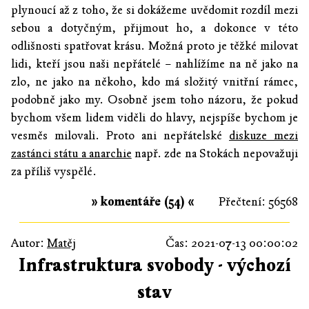
plynoucí až z toho, že si dokážeme uvědomit rozdíl mezi
sebou a dotyčným, přijmout ho, a dokonce v této
odlišnosti spatřovat krásu. Možná proto je těžké milovat
lidi, kteří jsou naši nepřátelé – nahlížíme na ně jako na
zlo, ne jako na někoho, kdo má složitý vnitřní rámec,
podobně jako my. Osobně jsem toho názoru, že pokud
bychom všem lidem viděli do hlavy, nejspíše bychom je
vesměs milovali. Proto ani nepřátelské
diskuze mezi
zastánci státu a anarchie
např. zde na Stokách nepovažuji
za příliš vyspělé.
» komentáře (54) «
Přečtení: 56568
Autor:
Matěj
Čas: 2021-07-13 00:00:02
Infrastruktura svobody - výchozí
stav