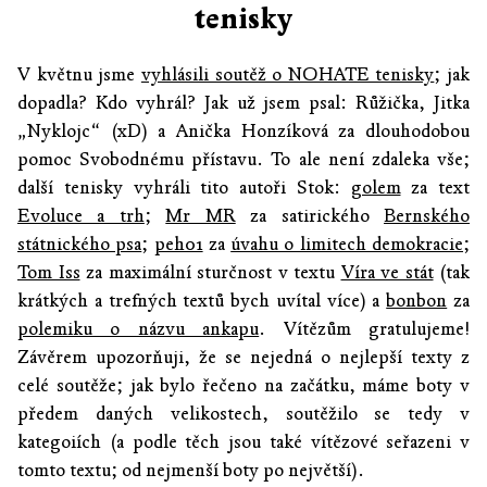
tenisky
V květnu jsme
vyhlásili soutěž o NOHATE tenisky
; jak
dopadla? Kdo vyhrál? Jak už jsem psal: Růžička, Jitka
„Nyklojc“ (xD) a Anička Honzíková za dlouhodobou
pomoc Svobodnému přístavu. To ale není zdaleka vše;
další tenisky vyhráli tito autoři Stok:
golem
za text
Evoluce a trh
;
Mr MR
za satirického
Bernského
státnického psa
;
peh01
za
úvahu o limitech demokracie
;
Tom Iss
za maximální sturčnost v textu
Víra ve stát
(tak
krátkých a trefných textů bych uvítal více) a
bonbon
za
polemiku o názvu ankapu
. Vítězům gratulujeme!
Závěrem upozorňuji, že se nejedná o nejlepší texty z
celé soutěže; jak bylo řečeno na začátku, máme boty v
předem daných velikostech, soutěžilo se tedy v
kategoiích (a podle těch jsou také vítězové seřazeni v
tomto textu; od nejmenší boty po největší).