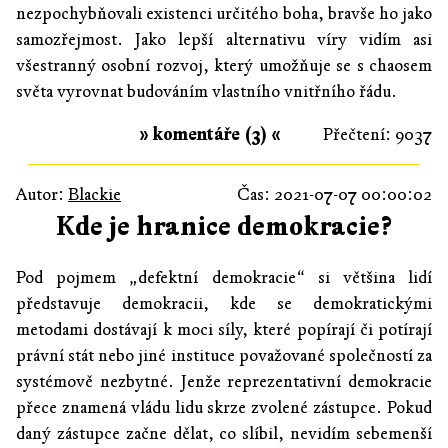
nezpochybňovali existenci určitého boha, bravše ho jako
samozřejmost. Jako lepší alternativu víry vidím asi
všestranný osobní rozvoj, který umožňuje se s chaosem
světa vyrovnat budováním vlastního vnitřního řádu.
» komentáře (3) «
Přečtení: 9037
Autor:
Blackie
Čas: 2021-07-07 00:00:02
Kde je hranice demokracie?
Pod pojmem „defektní demokracie“ si většina lidí
představuje demokracii, kde se demokratickými
metodami dostávají k moci síly, které popírají či potírají
právní stát nebo jiné instituce považované společností za
systémově nezbytné. Jenže reprezentativní demokracie
přece znamená vládu lidu skrze zvolené zástupce. Pokud
daný zástupce začne dělat, co slíbil, nevidím sebemenší