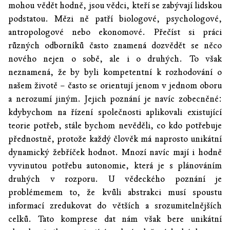
mohou vědět hodně, jsou vědci, kteří se zabývají lidskou
podstatou. Mězi ně patří biologové, psychologové,
antropologové nebo ekonomové. Přečíst si práci
různých odborníků často znamená dozvědět se něco
nového nejen o sobě, ale i o druhých. To však
neznamená, že by byli kompetentní k rozhodování o
našem životě – často se orientují jenom v jednom oboru
a nerozumí jiným. Jejich poznání je navíc zobecněné:
kdybychom na řízení společnosti aplikovali existující
teorie potřeb, stále bychom nevěděli, co kdo potřebuje
přednostně, protože každý člověk má naprosto unikátní
dynamický žebříček hodnot. Mnozí navíc mají i hodně
vyvinutou potřebu autonomie, která je s plánováním
druhých v rozporu. U vědeckého poznání je
problémemem to, že kvůli abstrakci musí spoustu
informací zredukovat do větších a srozumitelnějších
celků. Tato komprese dat nám však bere unikátní