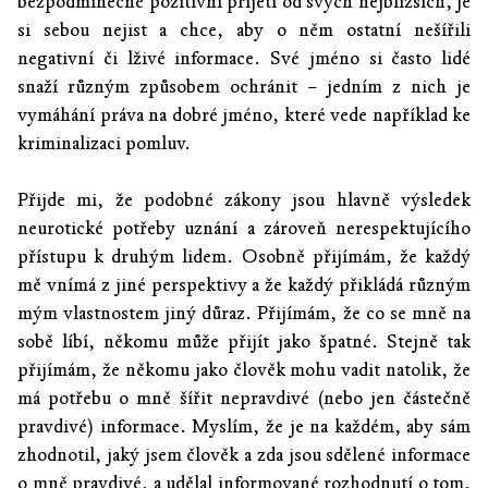
bezpodmínečné pozitivní přijetí od svých nejbližších, je
si sebou nejist a chce, aby o něm ostatní nešířili
negativní či lživé informace. Své jméno si často lidé
snaží různým způsobem ochránit – jedním z nich je
vymáhání práva na dobré jméno, které vede například ke
kriminalizaci pomluv.
Přijde mi, že podobné zákony jsou hlavně výsledek
neurotické potřeby uznání a zároveň nerespektujícího
přístupu k druhým lidem. Osobně přijímám, že každý
mě vnímá z jiné perspektivy a že každý přikládá různým
mým vlastnostem jiný důraz. Přijímám, že co se mně na
sobě líbí, někomu může přijít jako špatné. Stejně tak
přijímám, že někomu jako člověk mohu vadit natolik, že
má potřebu o mně šířit nepravdivé (nebo jen částečně
pravdivé) informace. Myslím, že je na každém, aby sám
zhodnotil, jaký jsem člověk a zda jsou sdělené informace
o mně pravdivé, a udělal informované rozhodnutí o tom,