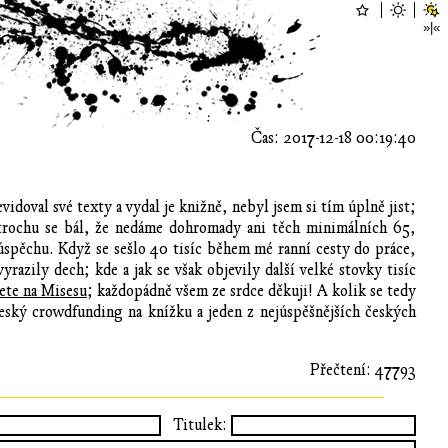
Čas: 2017-12-18 00:19:40
idoval své texty a vydal je knižně, nebyl jsem si tím úplně jist;
a trochu se bál, že nedáme dohromady ani těch minimálních 65,
úspěchu. Když se sešlo 40 tisíc během mé ranní cesty do práce,
zily dech; kde a jak se však objevily další velké stovky tisíc
ete na Misesu
; každopádně všem ze srdce děkuji! A kolik se tedy
 český crowdfunding na knížku a jeden z nejúspěšnějších českých
Přečtení: 47793
Titulek: