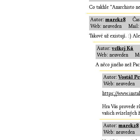
Co takhle "Anarchisto ne
marek28
Autor:
Ča
Web: neuveden
Mail:
Takové už existují. :) Al
velkej Ká
Autor:
Web: neuveden
Ma
A něco jiného než Pa
Vostál Pe
Autor:
Web: neuveden
https://www.instal
Hra Vás provede rů
vašich svízelných ž
marek28
Autor:
Web: neuveden