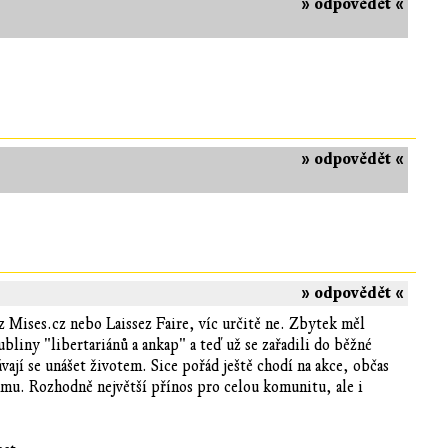
» odpovědět «
» odpovědět «
» odpovědět «
z Mises.cz nebo Laissez Faire, víc určitě ne. Zbytek měl
ubliny "libertariánů a ankap" a teď už se zařadili do běžné
vají se unášet životem. Sice pořád ještě chodí na akce, občas
umu. Rozhodně největší přínos pro celou komunitu, ale i