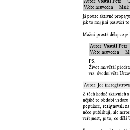
Vostál Petr
Autor:
Č
Web: neuveden
Mail:
Já pouze aktivně propagu
jak to maj jiní pasiváci t
Možná prostě dělaj co je 
Vostál Petr
Autor:
Web: neuveden
Ma
PS.
Život má větší předst
viz. úvodní věta Urz
Autor: Joe (neregistrov
Z těch hodně aktivních a
nějáké to období vzdoru p
populace, rezignovali na 
něco publikují, ale nero
veřejnost, je to, co dělá 