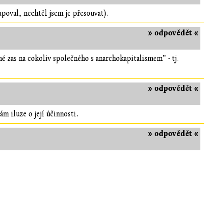
upoval, nechtěl jsem je přesouvat).
» odpovědět «
é zas na cokoliv společného s anarchokapitalismem" - tj.
» odpovědět «
m iluze o její účinnosti.
» odpovědět «