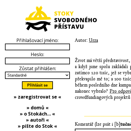
Přihlašovací jméno:
Autor:
Urza
Heslo:
Život má větší představivost,
a když jsme spolu zakládali
Zůstat přihlášen:
zatímco 120 tisíc, jež se vy
překvapilo mě to; a 100 tisí
během posledního dne kampaně
nakonec vybralo?
Pro odpově
» zaregistrovat se «
crowdfundingových projektů
» domů «
» o Stokách… «
» autoři «
tučn
Komentář (lze psát i [b]
» pište do Stok «