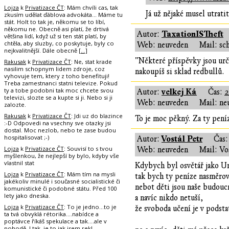
Lojza
k
Privatizace ČT
: Mám chvíli cas, tak
Já už nějaké musel utrati
zkusím udělat ďáblova advokáta... Máme tu
stát. Holt to tak je, někomu se to líbí,
někomu ne. Obecně asi platí, že drtivá
TaxationISTheft
Autor:
většina lidí, když už si ten stát platí, by
chtěla, aby sluzby, co poskytuje, byly co
Web: neuveden
Mail: sc
nejkvalitnější. Dále obecně
[…]
"Některé příspěvky jsou urče
Rakusak
k
Privatizace ČT
: Ne, stat krade
nasilim schopnym lidem zdroje, coz
nakoupíš si sklad redbullů.
vyhovuje tem, ktery z toho benefituji!
Treba zamestnanci statni televize. Pokud
ty a tobe podobni tak moc chcete svou
velkej Ká
Autor:
Čas:
2
televizi, slozte se a kupte si ji. Nebo si ji
Web: neuveden
Mail: ne
zalozte.
Rakusak
k
Privatizace ČT
: Jdi uz do blazince
To je moc pěkný. Za ty peníz
:-D Odpovedi na vsechny sve otazky jsi
dostal. Moc nezlob, nebo te zase budou
hospitalisovat ;-)
Vostál Petr
Autor:
Čas
Lojza
k
Privatizace ČT
: Souvisí to s tvou
Web: neuveden
Mail: Vo
myšlenkou, že nejlepší by bylo, kdyby vše
vlastnil stat
Kdybych byl osvětář jako Ur
Lojza
k
Privatizace ČT
: Mám tím na mysli
tak bych ty peníze nasměrov
jakékoliv minulé i současné socialistické či
nebot děti jsou naše budouc
komunistické či podobné státu. Před 100
lety jako dneska.
a navíc nikdo netuší,
Lojza
k
Privatizace ČT
: To je jedno...to je
že svoboda učení je v podsta
ta tvá obvyklá rétorika....nabídce a
poptávce říkáš spekulace a tak....ale v
pohodě. I tak, je to jak jsem rekl