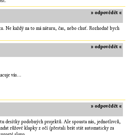
ost.
» odpovědět «
lku. Ne každý na to má náturu, čas, nebo chuť. Rozhodně bych
» odpovědět «
cuje vás...
» odpovědět «
u tu desítky podobných projektů. Ale spousta nás, jednotlivců,
ndat růžové klapky z očí (přestali brát stát automaticky za
sprosté slovo.