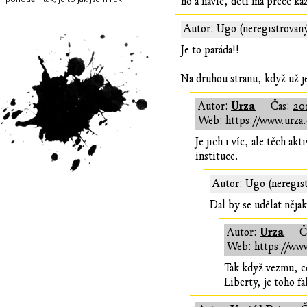
no a navíc, děti má přece ka
Autor: Ugo (neregistrovan
Je to paráda!!
Na druhou stranu, když už je
Urza
Autor:
Čas:
20
Web:
https://www.urza.
Je jich i víc, ale těch a
instituce.
Autor: Ugo (neregis
Dal by se udělat něja
Urza
Autor:
Č
Web:
https://www
Tak když vezmu, co
Liberty, je toho fa