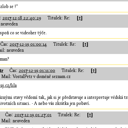
zlob se !"
[↑]
s:
2017-12-18 22:40:29
Titulek: Re:
 neuveden
espoň co se videoher týče.
[↑]
Čas:
2017-12-19 01:00:14
Titulek: Re:
il: neuveden
cman?
tr
[↑]
Čas:
2017-12-19 01:11:00
Titulek: Re:
Mail: VostalPetr v doméně seznam.cz
uj.cz/lila
znými stavy vědomí tak, jak si je představuje a interpretuje védská t
ivotních situaci. - A nebo vás zkrátka jen pobaví.
[↑]
Čas:
2017-12-19 01:27:01
Titulek: Re:
Mail: neuveden