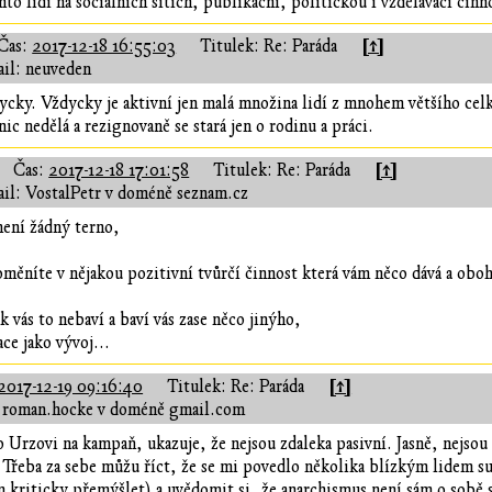
hto lidí na sociálních sítích, publikační, politickou i vzdělávací činn
[↑]
Čas:
2017-12-18 16:55:03
Titulek: Re: Paráda
il: neuveden
dycky. Vždycky je aktivní jen malá množina lidí z mnohem většího ce
ic nedělá a rezignovaně se stará jen o rodinu a práci.
[↑]
Čas:
2017-12-18 17:01:58
Titulek: Re: Paráda
il: VostalPetr v doméně seznam.cz
není žádný terno,
ěníte v nějakou pozitivní tvůrčí činnost která vám něco dává a oboha
k vás to nebaví a baví vás zase něco jinýho,
ace jako vývoj...
[↑]
2017-12-19 09:16:40
Titulek: Re: Paráda
 roman.hocke v doméně gmail.com
lo Urzovi na kampaň, ukazuje, že nejsou zdaleka pasivní. Jasně, nejso
. Třeba za sebe můžu říct, že se mi povedlo několika blízkým lidem su
ěm kriticky přemýšlet) a uvědomit si, že anarchismus není sám o sobě 