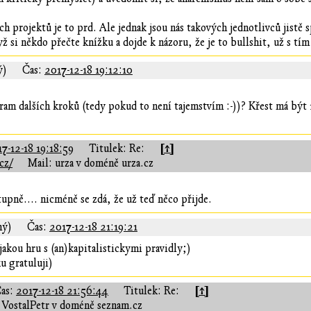
 projektů je to prd. Ale jednak jsou nás takových jednotlivců jistě 
 si někdo přečte knížku a dojde k názoru, že je to bullshit, už s tím 
ý)
Čas:
2017-12-18 19:12:10
am dalších kroků (tedy pokud to není tajemstvím :-))? Křest má být 
[↑]
7-12-18 19:18:59
Titulek: Re:
cz/
Mail: urza v doméně urza.cz
tupně.... nicméně se zdá, že už teď něco přijde.
ný)
Čas:
2017-12-18 21:19:21
akou hru s (an)kapitalistickymi pravidly;)
ku gratuluji)
[↑]
as:
2017-12-18 21:56:44
Titulek: Re:
 VostalPetr v doméně seznam.cz