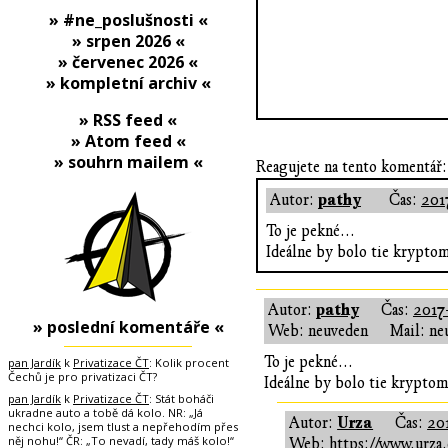
» #ne_poslušnosti «
» srpen 2026 «
» červenec 2026 «
» kompletní archiv «
» RSS feed «
» Atom feed «
» souhrn mailem «
Reagujete na tento komentář:
pathy
Autor:
Čas:
201
To je pekné...
Ideálne by bolo tie kryptom
pathy
Autor:
Čas:
2017-
» poslední komentáře «
Web: neuveden
Mail: ne
To je pekné...
pan Jardík
k
Privatizace ČT
: Kolik procent
Čechů je pro privatizaci ČT?
Ideálne by bolo tie kryptome
pan Jardík
k
Privatizace ČT
: Stát boháči
ukradne auto a tobě dá kolo. NR: „Já
Urza
Autor:
Čas:
201
nechci kolo, jsem tlust a nepřehodím přes
něj nohu!“ ČR: „To nevadí, tady máš kolo!“
Web:
https://www.urza.