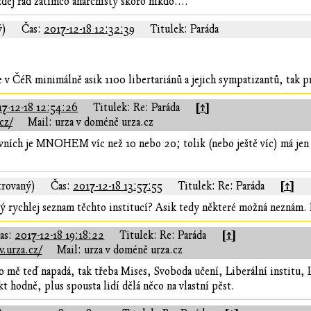
ždej rád zatímco anarchisty skoro nikdo....
ý)
Čas:
2017-12-18 12:32:39
Titulek: Paráda
 v ČéR minimálně asik 1100 libertariánů a jejich sympatizantů, tak pro
[↑]
17-12-18 12:54:26
Titulek: Re: Paráda
cz/
Mail: urza v doméně urza.cz
ktivních je MNOHEM víc než 10 nebo 20; tolik (nebo ještě víc) má jen 
[↑]
trovaný)
Čas:
2017-12-18 13:57:55
Titulek: Re: Paráda
ký rychlej seznam těchto institucí? Asik tedy některé možná neznám.
[↑]
as:
2017-12-18 19:18:22
Titulek: Re: Paráda
.urza.cz/
Mail: urza v doméně urza.cz
 mě teď napadá, tak třeba Mises, Svoboda učení, Liberální institu, 
kt hodně, plus spousta lidí dělá něco na vlastní pěst.