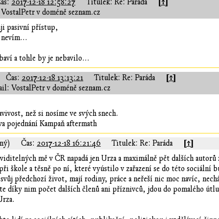
[↑]
as:
2017-12-18 12:58:27
Titulek: Re: Paráda
 VostalPetr v doméně seznam.cz
ji pasivní přístup,
o nevím...
baví a tohle by je nebavilo...
[↑]
Čas:
2017-12-18 13:13:21
Titulek: Re: Paráda
il: VostalPetr v doméně seznam.cz
avivost, než si nosíme ve svých snech.
ova pojednání Kampaň aftermath
[↑]
aný)
Čas:
2017-12-18 16:21:46
Titulek: Re: Paráda
 viditelných mě v ČR napadá jen Urza a maximálně pět dalších autorů 
ři škole a těsně po ní, které vyústilo v zařazení se do této sociální b
svůj předchozí život, mají rodiny, práce a neřeší nic moc navíc, nechá
ste díky nim počet dalších členů ani příznivců, jdou do pomalého útl
Urza.