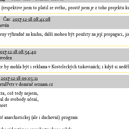
t (respektive jsem to platil ze svého, prostě jsem je z toho projektu k
Čas:
2017-12-18 08:41:08
hován
ny výhradně na knihu, další mohou být použity na její propagaci, jin
017-12-18 08:54:40
uveden
e by mohla být i reklama v Kosteleckých tiskovinách; i když si nedělá
:
2017-12-18 09:03:11
stalPetr v doméně seznam.cz
za, což tedy nejsem,
al do svobody učení,
nost
tě anarchistickej (ale i duchovní) program