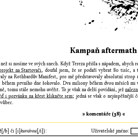
Kampaň aftermath
 než si nosíme ve svých snech. Když Tereza přišla s nápadem, abych rev
projekt na Startovači
, doufal jsem, že se podaří vybrat 80 tisíc, 
braly na Rothbardův Manifest, pro mě představovaly absolutní strop 
c během prvního dne šokovalo. Dva miliony během dvou měsíců mi vyra
, tomu stále nemohu uvěřit. To je však na delší povídání, jež
nalezn
ď i pozvánku na křest klikněte sem
; jedná se však o nejúspěšnější
 vůbec.
» komentáře (38) «
ě
[/b] či [i]
kurzívou
[/i]):
Uživatelské jméno: