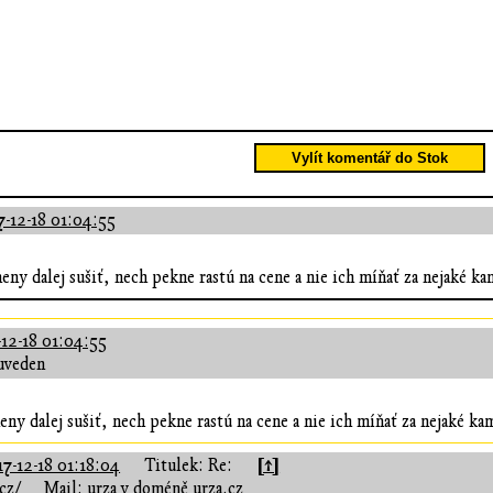
Vylít komentář do Stok
7-12-18 01:04:55
eny dalej sušiť, nech pekne rastú na cene a nie ich míňať za nejaké k
12-18 01:04:55
uveden
ny dalej sušiť, nech pekne rastú na cene a nie ich míňať za nejaké ka
[↑]
7-12-18 01:18:04
Titulek: Re:
cz/
Mail: urza v doméně urza.cz