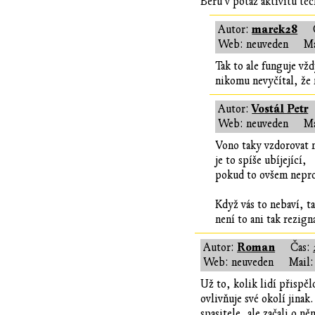
Beru v potaz aktivitu těc
marek28
Autor:
Web: neuveden
Ma
Tak to ale funguje vž
nikomu nevyčítal, že n
Vostál Petr
Autor:
Web: neuveden
Ma
Vono taky vzdorovat 
je to spíše ubíjející,
pokud to ovšem neprom
Když vás to nebaví, ta
není to ani tak rezign
Roman
Autor:
Čas:
Web: neuveden
Mail:
Už to, kolik lidí přispě
ovlivňuje své okolí jinak
spasitele, ale začali o n