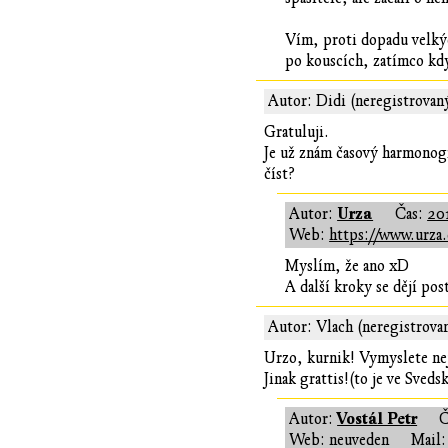
Vím, proti dopadu velkých
po kouscích, zatímco když
Autor: Didi (neregistrovan
Gratuluji.
Je už znám časový harmonogr
číst?
Urza
Autor:
Čas:
201
Web:
https://www.urza.
Myslím, že ano xD
A další kroky se dějí pos
Autor: Vlach (neregistrova
Urzo, kurnik! Vymyslete nej
Jinak grattis!(to je ve Sveds
Vostál Petr
Autor:
Č
Web: neuveden
Mail: