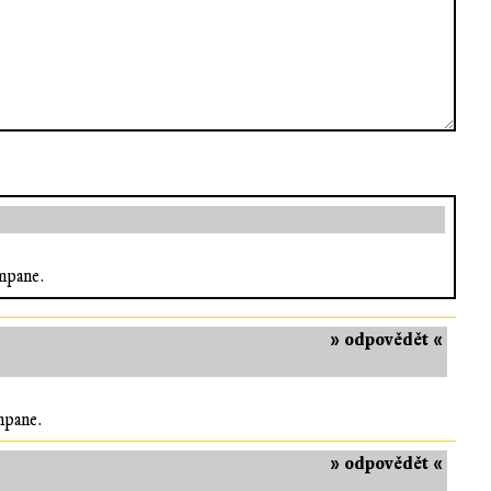
ampane.
» odpovědět «
mpane.
» odpovědět «