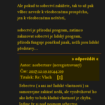
Ale pokud to sobectví zakážete, tak to už pak
vůbec nevede k všeobecnému prospěchu,
jen k všeobecnému neštěstí,
sobectví je přírodní program, zatímco
zakazovat sobectví je lidský program,
příroda funguje poněkud jinak, nežli jsou lidské
představy...
» odpovědět «
Autor: norbertsnv (neregistrovaný)
Čas:
2017-12-19 19:44:09
Titulek: Re: Vlach
[↑]
Sebectvo ( a ani iné ľudské vlastnosti ) sa
samozrejme zakázať nedá, ale vyzdvihovať ho
ako keby to bola kladná vlastnosť je chyba.
Jedine že si pod pojmom sebectvo