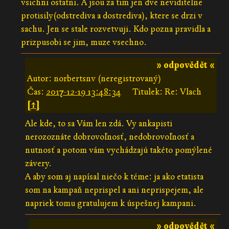
vsichni ostatni. A jsou za tim jen dve neviditelne
protisily(odstrediva a dostrediva), ktere se drzi v
sachu. Jen se stale rozvetvuji. Kdo pozna pravidla a
prizpusobi se jim, muze vsechno.
» odpovědět «
Autor: norbertsnv (neregistrovaný)
Čas:
2017-12-19 13:48:34
Titulek: Re: Vlach
[↑]
Ale kde, to sa Vám len zdá. Vy ankapisti
nerozoznáte dobrovoľnosť, nedobrovoľnosť a
nutnosť a potom vám vychádzajú takéto pomýlené
závery.
A aby som aj napísal niečo k téme: ja ako etatista
som na kampaň neprispel a ani neprispejem, ale
napriek tomu gratulujem k úspešnej kampani.
» odpovědět «