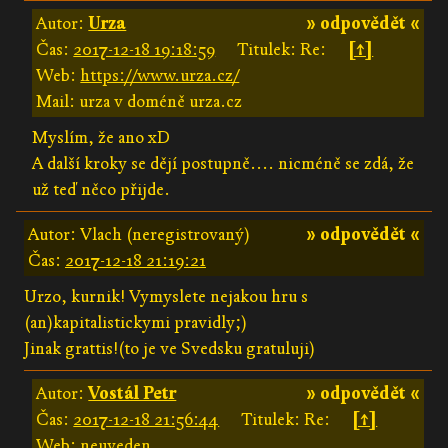
Autor:
Urza
» odpovědět «
Čas:
2017-12-18 19:18:59
Titulek: Re:
[↑]
Web:
https://www.urza.cz/
Mail: urza v doméně urza.cz
Myslím, že ano xD
A další kroky se dějí postupně.... nicméně se zdá, že
už teď něco přijde.
Autor: Vlach (neregistrovaný)
» odpovědět «
Čas:
2017-12-18 21:19:21
Urzo, kurnik! Vymyslete nejakou hru s
(an)kapitalistickymi pravidly;)
Jinak grattis!(to je ve Svedsku gratuluji)
Autor:
Vostál Petr
» odpovědět «
Čas:
2017-12-18 21:56:44
Titulek: Re:
[↑]
Web: neuveden