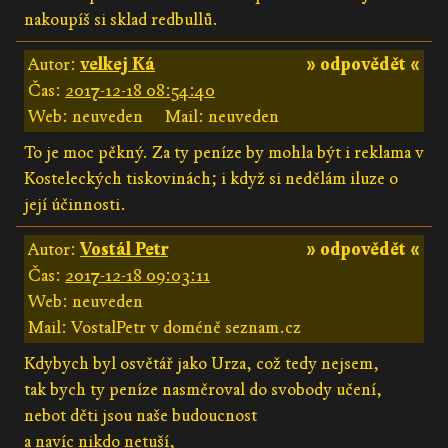
nakoupíš si sklad redbullů.
Autor:
velkej Ká
» odpovědět «
Čas:
2017-12-18 08:54:40
Web: neuveden
Mail: neuveden
To je moc pěkný. Za ty peníze by mohla být i reklama v
Kosteleckých tiskovinách; i když si nedělám iluze o
její účinnosti.
Autor:
Vostál Petr
» odpovědět «
Čas:
2017-12-18 09:03:11
Web: neuveden
Mail: VostalPetr v doméně seznam.cz
Kdybych byl osvětář jako Urza, což tedy nejsem,
tak bych ty peníze nasměroval do svobody učení,
nebot děti jsou naše budoucnost
a navíc nikdo netuší,