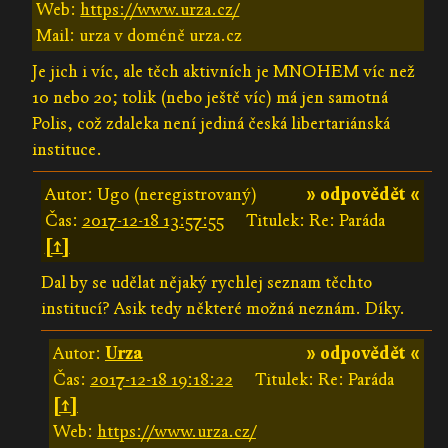
Web:
https://www.urza.cz/
Mail: urza v doméně urza.cz
Je jich i víc, ale těch aktivních je MNOHEM víc než
10 nebo 20; tolik (nebo ještě víc) má jen samotná
Polis, což zdaleka není jediná česká libertariánská
instituce.
Autor: Ugo (neregistrovaný)
» odpovědět «
Čas:
2017-12-18 13:57:55
Titulek: Re: Paráda
[↑]
Dal by se udělat nějaký rychlej seznam těchto
institucí? Asik tedy některé možná neznám. Díky.
Autor:
Urza
» odpovědět «
Čas:
2017-12-18 19:18:22
Titulek: Re: Paráda
[↑]
Web:
https://www.urza.cz/