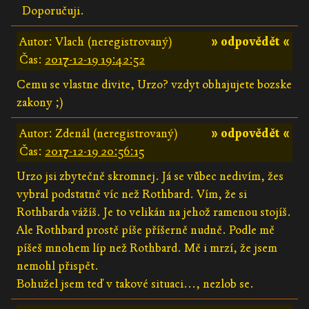
Doporučuji.
Autor: Vlach (neregistrovaný)
» odpovědět «
Čas:
2017-12-19 19:42:52
Cemu se vlastne divite, Urzo? vzdyt obhajujete bozske
zakony ;)
Autor: Zdenál (neregistrovaný)
» odpovědět «
Čas:
2017-12-19 20:56:15
Urzo jsi zbytečně skromnej. Já se vůbec nedivím, žes
vybral podstatně víc než Rothbard. Vím, že si
Rothbarda vážíš. Je to velikán na jehož ramenou stojíš.
Ale Rothbard prostě píše příšerně nudně. Podle mě
píšeš mnohem líp než Rothbard. Mě i mrzí, že jsem
nemohl přispět.
Bohužel jsem teď v takové situaci..., nezlob se.