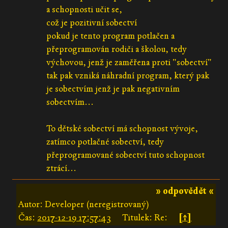
a schopnosti učit se,
což je pozitivní sobectví
pokud je tento program potlačen a
přeprogramován rodiči a školou, tedy
výchovou, jenž je zaměřena proti "sobectví"
tak pak vzniká náhradní program, který pak
je sobectvím jenž je pak negativním
sobectvím...
To dětské sobectví má schopnost vývoje,
zatímco potlačné sobectví, tedy
přeprogramované sobectví tuto schopnost
ztrácí...
» odpovědět «
Autor: Developer (neregistrovaný)
Čas:
2017-12-19 17:57:43
Titulek: Re:
[↑]