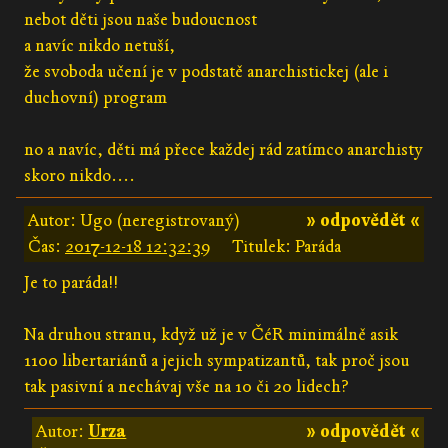
nebot děti jsou naše budoucnost
a navíc nikdo netuší,
že svoboda učení je v podstatě anarchistickej (ale i
duchovní) program
no a navíc, děti má přece každej rád zatímco anarchisty
skoro nikdo....
Autor: Ugo (neregistrovaný)
» odpovědět «
Čas:
2017-12-18 12:32:39
Titulek: Paráda
Je to paráda!!
Na druhou stranu, když už je v ČéR minimálně asik
1100 libertariánů a jejich sympatizantů, tak proč jsou
tak pasivní a nechávaj vše na 10 či 20 lidech?
Autor:
Urza
» odpovědět «