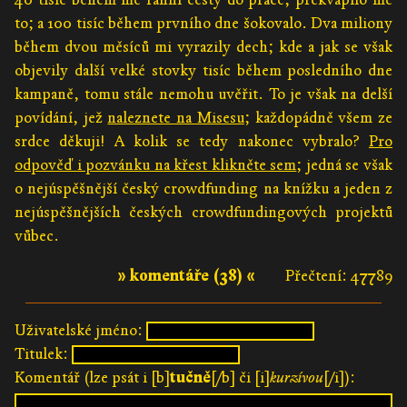
to; a 100 tisíc během prvního dne šokovalo. Dva miliony
během dvou měsíců mi vyrazily dech; kde a jak se však
objevily další velké stovky tisíc během posledního dne
kampaně, tomu stále nemohu uvěřit. To je však na delší
povídání, jež
naleznete na Misesu
; každopádně všem ze
srdce děkuji! A kolik se tedy nakonec vybralo?
Pro
odpověď i pozvánku na křest klikněte sem
; jedná se však
o nejúspěšnější český crowdfunding na knížku a jeden z
nejúspěšnějších českých crowdfundingových projektů
vůbec.
» komentáře (38) «
Přečtení: 47789
Uživatelské jméno:
Titulek:
Komentář (lze psát i [b]
tučně
[/b] či [i]
kurzívou
[/i]):