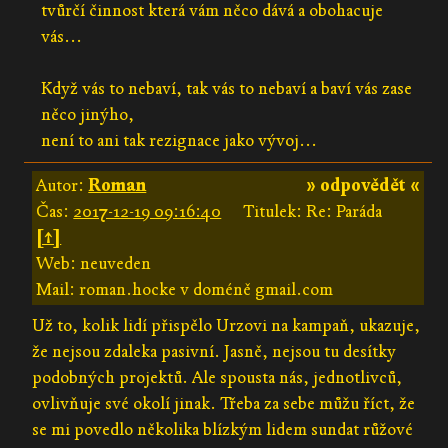
tvůrčí činnost která vám něco dává a obohacuje
vás...
Když vás to nebaví, tak vás to nebaví a baví vás zase
něco jinýho,
není to ani tak rezignace jako vývoj...
Autor:
Roman
» odpovědět «
Čas:
2017-12-19 09:16:40
Titulek: Re: Paráda
[↑]
Web: neuveden
Mail: roman.hocke v doméně gmail.com
Už to, kolik lidí přispělo Urzovi na kampaň, ukazuje,
že nejsou zdaleka pasivní. Jasně, nejsou tu desítky
podobných projektů. Ale spousta nás, jednotlivců,
ovlivňuje své okolí jinak. Třeba za sebe můžu říct, že
se mi povedlo několika blízkým lidem sundat růžové