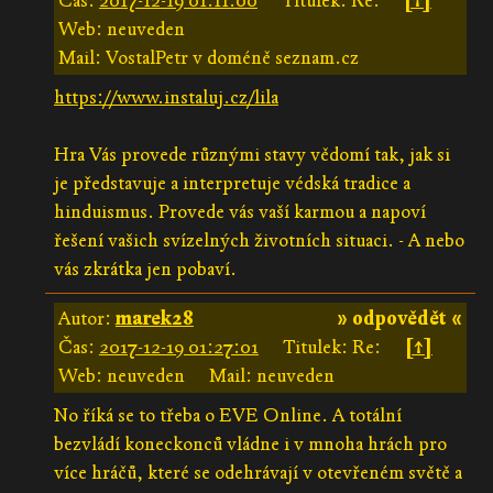
Čas:
2017-12-19 01:11:00
Titulek: Re:
[↑]
Web: neuveden
Mail: VostalPetr v doméně seznam.cz
https://www.instaluj.cz/lila
Hra Vás provede různými stavy vědomí tak, jak si
je představuje a interpretuje védská tradice a
hinduismus. Provede vás vaší karmou a napoví
řešení vašich svízelných životních situaci. - A nebo
vás zkrátka jen pobaví.
Autor:
marek28
» odpovědět «
Čas:
2017-12-19 01:27:01
Titulek: Re:
[↑]
Web: neuveden
Mail: neuveden
No říká se to třeba o EVE Online. A totální
bezvládí koneckonců vládne i v mnoha hrách pro
více hráčů, které se odehrávají v otevřeném světě a