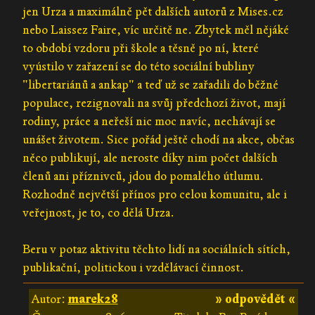
jen Urza a maximálně pět dalších autorů z Mises.cz
nebo Laissez Faire, víc určitě ne. Zbytek měl nějáké
to období vzdoru při škole a těsně po ní, které
vyústilo v zařazení se do této sociální bubliny
"libertariánů a ankap" a teď už se zařadili do běžné
populace, rezignovali na svůj předchozí život, mají
rodiny, práce a neřeší nic moc navíc, nechávají se
unášet životem. Sice pořád ještě chodí na akce, občas
něco publikují, ale neroste díky nim počet dalších
členů ani příznivců, jdou do pomalého útlumu.
Rozhodně největší přínos pro celou komunitu, ale i
veřejnost, je to, co dělá Urza.
Beru v potaz aktivitu těchto lidí na sociálních sítích,
publikační, politickou i vzdělávací činnost.
Autor:
marek28
» odpovědět «