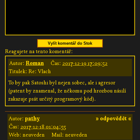
Vylít komentář do Stok
Reagujete na tento komentář:
Autor:
Roman
Čas:
2017-12-19 17:09:52
Titulek: Re: Vlach
To by pak Satoshi byl nejen sobec, ale i agresor
(patent by znamenal, že někomu pod hrozbou násilí
zakazuje psát určitý programový kód).
Autor:
pathy
» odpovědět «
Čas:
2017-12-18 01:04:55
Web: neuveden
Mail: neuveden