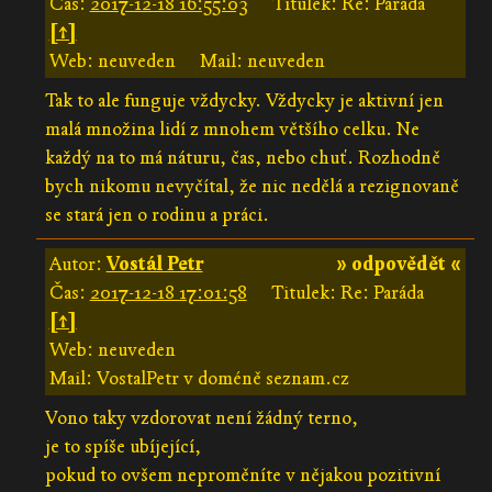
Čas:
2017-12-18 16:55:03
Titulek: Re: Paráda
[↑]
Web: neuveden
Mail: neuveden
Tak to ale funguje vždycky. Vždycky je aktivní jen
malá množina lidí z mnohem většího celku. Ne
každý na to má náturu, čas, nebo chuť. Rozhodně
bych nikomu nevyčítal, že nic nedělá a rezignovaně
se stará jen o rodinu a práci.
Autor:
Vostál Petr
» odpovědět «
Čas:
2017-12-18 17:01:58
Titulek: Re: Paráda
[↑]
Web: neuveden
Mail: VostalPetr v doméně seznam.cz
Vono taky vzdorovat není žádný terno,
je to spíše ubíjející,
pokud to ovšem neproměníte v nějakou pozitivní