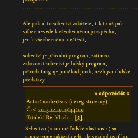
..............................................................
Ale pokud to sobectví zakážete, tak to už pak
vůbec nevede k všeobecnému prospěchu,
jen k všeobecnému neštěstí,
sobectví je přírodní program, zatímco
zakazovat sobectví je lidský program,
příroda funguje poněkud jinak, nežli jsou lidské
představy...
» odpovědět «
Autor: norbertsnv (neregistrovaný)
Čas:
2017-12-19 19:44:09
Titulek: Re: Vlach
[↑]
Sebectvo ( a ani iné ľudské vlastnosti ) sa
samozrejme zakázať nedá, ale vyzdvihovať ho