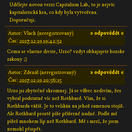
Udělejte novou verzi Capitalism Lab, to je nejvíc
kapitalistická hra, co kdy byla vytvořena.
Doporučuji.
Autor: Vlach (neregistrovaný)
» odpovědět «
Čas:
2017-12-19 19:42:52
Cemu se vlastne divite, Urzo? vzdyt obhajujete bozske
zakony ;)
Autor: Zdenál (neregistrovaný)
» odpovědět «
Čas:
2017-12-19 20:56:15
Urzo jsi zbytečně skromnej. Já se vůbec nedivím, žes
vybral podstatně víc než Rothbard. Vím, že si
Rothbarda vážíš. Je to velikán na jehož ramenou stojíš.
Ale Rothbard prostě píše příšerně nudně. Podle mě
píšeš mnohem líp než Rothbard. Mě i mrzí, že jsem
nemohl přispět.