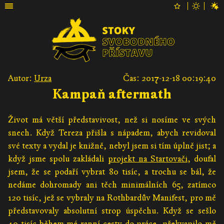
Autor:
Urza
Čas: 2017-12-18 00:19:40
Kampaň aftermath
Život má větší představivost, než si nosíme ve svých
snech. Když Tereza přišla s nápadem, abych revidoval
své texty a vydal je knižně, nebyl jsem si tím úplně jist; a
když jsme spolu zakládali
projekt na Startovači
, doufal
jsem, že se podaří vybrat 80 tisíc, a trochu se bál, že
nedáme dohromady ani těch minimálních 65, zatímco
120 tisíc, jež se vybraly na Rothbardův Manifest, pro mě
představovaly absolutní strop úspěchu. Když se sešlo
40 tisíc během mé ranní cesty do práce, překvapilo mě