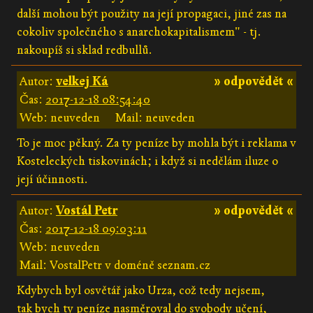
další mohou být použity na její propagaci, jiné zas na
cokoliv společného s anarchokapitalismem" - tj.
nakoupíš si sklad redbullů.
Autor:
velkej Ká
» odpovědět «
Čas:
2017-12-18 08:54:40
Web: neuveden
Mail: neuveden
To je moc pěkný. Za ty peníze by mohla být i reklama v
Kosteleckých tiskovinách; i když si nedělám iluze o
její účinnosti.
Autor:
Vostál Petr
» odpovědět «
Čas:
2017-12-18 09:03:11
Web: neuveden
Mail: VostalPetr v doméně seznam.cz
Kdybych byl osvětář jako Urza, což tedy nejsem,
tak bych ty peníze nasměroval do svobody učení,