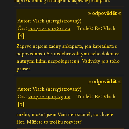
napriek tomu gratulujem k úspešnej kampani.
» odpovědět «
Autor: Vlach (neregistrovaný)
Čas:
2017-12-19 14:01:20
Titulek: Re: Vlach
[↑]
Zaprve nejsem zadny ankapista, jen kapitalista s
odpovednosti A s nedobrovolnymi nebo dokonce
nutnymi lidmi nespolupracuji. Vzdycky je z toho
pruser.
» odpovědět «
Autor: Vlach (neregistrovaný)
Čas:
2017-12-19 14:25:09
Titulek: Re: Vlach
[↑]
anebo, možná jsem Vám nerozuměl, co chcete
říct. Můžete to trošku rozvést?