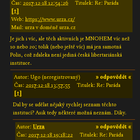
Čas:
2017-12-18 12:54:26
Titulek: Re: Paráda
[↑]
Web:
https://www.urza.cz/
Mail: urza v doméně urza.cz
Je jich i víc, ale těch aktivních je MNOHEM víc než
10 nebo 20; tolik (nebo ještě víc) má jen samotná
Polis, což zdaleka není jediná česká libertariánská
instituce.
Autor: Ugo (neregistrovaný)
» odpovědět «
Čas:
2017-12-18 13:57:55
Titulek: Re: Paráda
[↑]
Dal by se udělat nějaký rychlej seznam těchto
institucí? Asik tedy některé možná neznám. Díky.
Autor:
Urza
» odpovědět «
Čas:
2017-12-18 19:18:22
Titulek: Re: Paráda