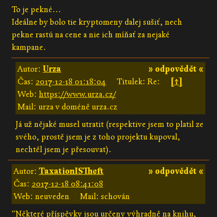
To je pekné...
Ideálne by bolo tie kryptomeny dalej sušiť, nech
pekne rastú na cene a nie ich míňať za nejaké
kampane.
Autor:
Urza
» odpovědět «
Čas:
2017-12-18 01:18:04
Titulek: Re:
[↑]
Web:
https://www.urza.cz/
Mail: urza v doméně urza.cz
Já už nějaké musel utratit (respektive jsem to platil ze
svého, prostě jsem je z toho projektu kupoval,
nechtěl jsem je přesouvat).
Autor:
TaxationISTheft
» odpovědět «
Čas:
2017-12-18 08:41:08
Web: neuveden
Mail: schován
"Některé příspěvky jsou určeny výhradně na knihu,