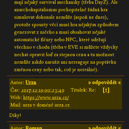
mají nějaký survival mechaniky (třeba DayZ). Ale
anarchokapitalismus pochopitelně žádná hra
simulovat dokonale nemůže (aspoň ne dnes),
protože spousty věcí musí hra nějakým způsobem
generovat z ničeho a musí obsahovat nějaké
automatické fíčury nebo NPC, které udržují
všechno v chodu (třeba v EVE si můžete vždycky
nechat opravit loď za stejnou cenu a tu možnost
nemůže nikdo narušit ani nereaguje na poptávku
změnou ceny nebo tak, což je nereálné).
Autor:
Urza
» odpovědět «
Čas:
2017-12-19 00:23:49
Titulek: Re:
[↑]
Web:
https://www.urza.cz/
Mail: urza v doméně urza.cz
Díky!
Autor:
Roman
» odpovědět «