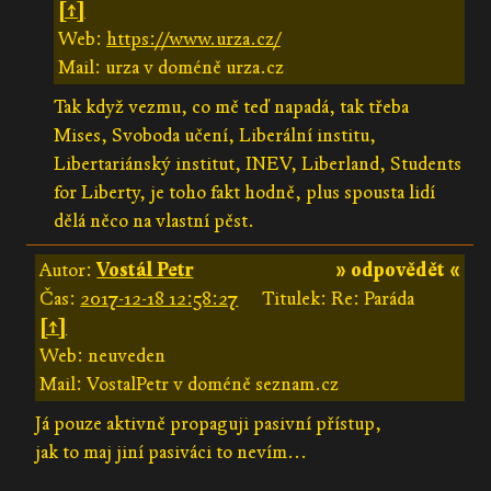
[↑]
Web:
https://www.urza.cz/
Mail: urza v doméně urza.cz
Tak když vezmu, co mě teď napadá, tak třeba
Mises, Svoboda učení, Liberální institu,
Libertariánský institut, INEV, Liberland, Students
for Liberty, je toho fakt hodně, plus spousta lidí
dělá něco na vlastní pěst.
Autor:
Vostál Petr
» odpovědět «
Čas:
2017-12-18 12:58:27
Titulek: Re: Paráda
[↑]
Web: neuveden
Mail: VostalPetr v doméně seznam.cz
Já pouze aktivně propaguji pasivní přístup,
jak to maj jiní pasiváci to nevím...