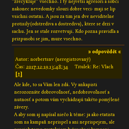
"zrecykluje" vsechno. I ty nejvetsi agresori a sobci
nakonec nevedomky slouzi dobre veci- maji se lip
vsichni ostatni. A jsou za tim jen dve neviditelne
protisily(odstrediva a dostrediva), ktere se drzi v
sachu. Jen se stale rozvetvuji. Kdo pozna pravidla a
prizpusobi se jim, muze vsechno.
» odpovědět «
Autor: norbertsnv (neregistrovaný)
Čas:
2017-12-19 13:48:34
Titulek: Re: Vlach
[↑]
Ale kde, to sa Vám len zdá. Vy ankapisti
nerozoznáte dobrovoľnosť, nedobrovoľnosť a
nutnosť a potom vám vychádzajú takéto pomýlené
závery.
A aby som aj napísal niečo k téme: ja ako etatista
som na kampaň neprispel a ani neprispejem, ale