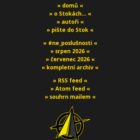
» domů «
» o Stokách… «
» autoři «
» pište do Stok «
» #ne_poslušnosti «
» srpen 2026 «
» červenec 2026 «
» kompletní archiv «
» RSS feed «
» Atom feed «
» souhrn mailem «