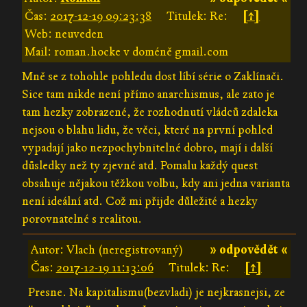
Čas:
2017-12-19 09:23:38
Titulek: Re:
[↑]
Web: neuveden
Mail: roman.hocke v doméně gmail.com
Mně se z tohohle pohledu dost líbí série o Zaklínači.
Sice tam nikde není přímo anarchismus, ale zato je
tam hezky zobrazené, že rozhodnutí vládců zdaleka
nejsou o blahu lidu, že věci, které na první pohled
vypadají jako nezpochybnitelné dobro, mají i další
důsledky než ty zjevné atd. Pomalu každý quest
obsahuje nějakou těžkou volbu, kdy ani jedna varianta
není ideální atd. Což mi přijde důležité a hezky
porovnatelné s realitou.
Autor: Vlach (neregistrovaný)
» odpovědět «
Čas:
2017-12-19 11:13:06
Titulek: Re:
[↑]
Presne. Na kapitalismu(bezvladi) je nejkrasnejsi, ze