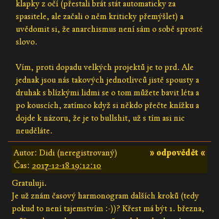
klapky z očí (přestali brát stát automaticky za
spasitele, ale začali o něm kriticky přemýšlet) a
uvědomit si, že anarchismus není sám o sobě sprosté
slovo.
Vím, proti dopadu velkých projektů je to prd. Ale
jednak jsou nás takových jednotlivců jistě spousty a
druhak s blízkými lidmi se o tom můžete bavit léta a
po kouscích, zatímco když si někdo přečte knížku a
dojde k názoru, že je to bullshit, už s tím asi nic
neuděláte.
Autor: Didi (neregistrovaný)
» odpovědět «
Čas:
2017-12-18 19:12:10
Gratuluji.
Je už znám časový harmonogram dalších kroků (tedy
pokud to není tajemstvím :-))? Křest má být 1. března,