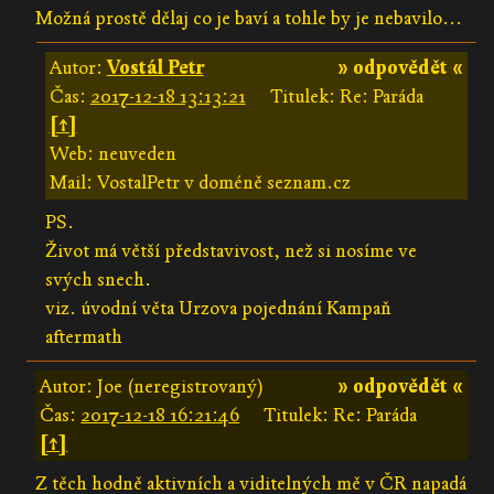
Možná prostě dělaj co je baví a tohle by je nebavilo...
Autor:
Vostál Petr
» odpovědět «
Čas:
2017-12-18 13:13:21
Titulek: Re: Paráda
[↑]
Web: neuveden
Mail: VostalPetr v doméně seznam.cz
PS.
Život má větší představivost, než si nosíme ve
svých snech.
viz. úvodní věta Urzova pojednání Kampaň
aftermath
Autor: Joe (neregistrovaný)
» odpovědět «
Čas:
2017-12-18 16:21:46
Titulek: Re: Paráda
[↑]
Z těch hodně aktivních a viditelných mě v ČR napadá