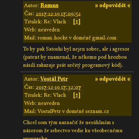
Autor:
Roman
» odpovědět «
Čas:
2017-12-19 17:09:52
Titulek: Re: Vlach
[↑]
Web: neuveden
Mail: roman.hocke v doméně gmail.com
To by pak Satoshi byl nejen sobec, ale i agresor
(patent by znamenal, že někomu pod hrozbou
násilí zakazuje psát určitý programový kód).
Autor:
Vostál Petr
» odpovědět «
Čas:
2017-12-19 17:32:07
Titulek: Re: Vlach
[↑]
Web: neuveden
Mail: VostalPetr v doméně seznam.cz
Chcel som tým naznačiť že nesúhlasím s
názorom že sebectvo vedie ku všeobecnému
prospechu.