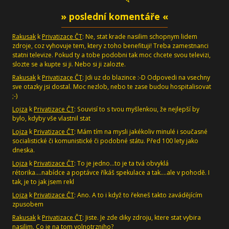
» poslední komentáře «
Rakusak
k
Privatizace ČT
: Ne, stat krade nasilim schopnym lidem
zdroje, coz vyhovuje tem, ktery z toho benefituji! Treba zamestnanci
statni televize. Pokud ty a tobe podobni tak moc chcete svou televizi,
slozte se a kupte si ji. Nebo si ji zalozte.
Rakusak
k
Privatizace ČT
: Jdi uz do blazince :-D Odpovedi na vsechny
sve otazky jsi dostal. Moc nezlob, nebo te zase budou hospitalisovat
;-)
Lojza
k
Privatizace ČT
: Souvisí to s tvou myšlenkou, že nejlepší by
bylo, kdyby vše vlastnil stat
Lojza
k
Privatizace ČT
: Mám tím na mysli jakékoliv minulé i současné
socialistické či komunistické či podobné státu. Před 100 lety jako
dneska.
Lojza
k
Privatizace ČT
: To je jedno...to je ta tvá obvyklá
rétorika....nabídce a poptávce říkáš spekulace a tak....ale v pohodě. I
tak, je to jak jsem rekl
Lojza
k
Privatizace ČT
: Ano. A to i když to řekneš takto zavádějícím
zpusobem
Rakusak
k
Privatizace ČT
: Jiste. Je zde diky zdroju, ktere stat vybira
nasilim. Co je na tom volnotrzniho?