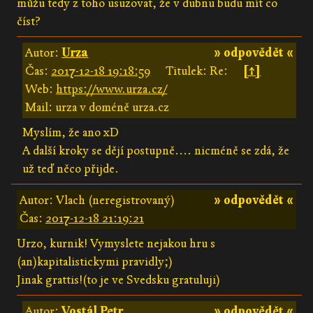
můžu tedy z toho usuzovat, že v dubnu budu mít co
číst?
Autor:
Urza
» odpovědět «
Čas:
2017-12-18 19:18:59
Titulek: Re:
[↑]
Web:
https://www.urza.cz/
Mail: urza v doméně urza.cz
Myslím, že ano xD
A další kroky se dějí postupně.... nicméně se zdá, že
už teď něco přijde.
Autor: Vlach (neregistrovaný)
» odpovědět «
Čas:
2017-12-18 21:19:21
Urzo, kurnik! Vymyslete nejakou hru s
(an)kapitalistickymi pravidly;)
Jinak grattis!(to je ve Svedsku gratuluji)
Autor:
Vostál Petr
» odpovědět «