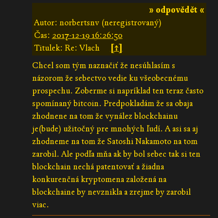
» odpovědět «
Autor: norbertsnv (neregistrovaný)
Čas:
2017-12-19 16:26:50
Titulek: Re: Vlach
[↑]
Chcel som tým naznačiť že nesúhlasím s
názorom že sebectvo vedie ku všeobecnému
prospechu. Zoberme si napríklad ten teraz často
spomínaný bitcoin. Predpokladám že sa obaja
zhodnene na tom že vynález blockchainu
je(bude) užitočný pre mnohých ľudí. A asi sa aj
zhodneme na tom že Satoshi Nakamoto na tom
zarobil. Ale podľa mňa ak by bol sebec tak si ten
blockchain nechá patentovať a žiadna
konkurenčná kryptomena založená na
blockchaine by nevznikla a zrejme by zarobil
viac.