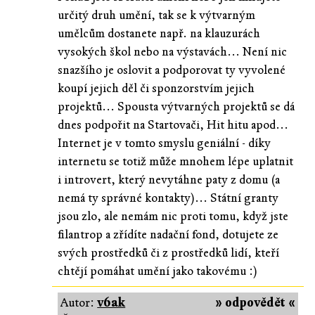
určitý druh umění, tak se k výtvarným
umělcům dostanete např. na klauzurách
vysokých škol nebo na výstavách... Není nic
snazšího je oslovit a podporovat ty vyvolené
koupí jejich děl či sponzorstvím jejich
projektů... Spousta výtvarných projektů se dá
dnes podpořit na Startovači, Hit hitu apod...
Internet je v tomto smyslu geniální - díky
internetu se totiž může mnohem lépe uplatnit
i introvert, který nevytáhne paty z domu (a
nemá ty správné kontakty)... Státní granty
jsou zlo, ale nemám nic proti tomu, když jste
filantrop a zřídíte nadační fond, dotujete ze
svých prostředků či z prostředků lidí, kteří
chtějí pomáhat umění jako takovému :)
Autor:
v6ak
» odpovědět «