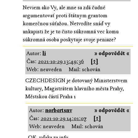
Neviem ako Vy, ale mne sa zdá čudné
argumentovať proti štátnym grantom
komerčnou súťažou. Netvrdíte snáď vy
ankapisti že je to čisto súkromná vec komu
súkromná osoba poskytuje svoje peniaze?
Autor:
li
» odpovědět «
Čas:
2021-10-29 13:49:36
[↑]
Web: neuveden
Mail: schován
CZECHDESIGN je dotovaný Ministerstvem
kultury, Magistrátem hlavního města Prahy,
Městskou částí Praha 1
Autor:
norbertsnv
» odpovědět «
Čas:
2021-10-29 14:01:07
[↑]
Web: neuveden
Mail: schován
OK, vďaka za info.