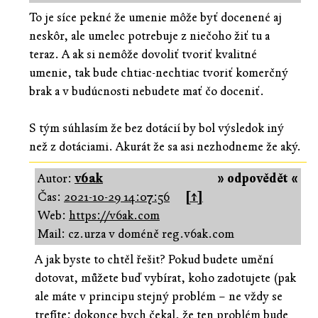
To je síce pekné že umenie môže byť docenené aj
neskôr, ale umelec potrebuje z niečoho žiť tu a
teraz. A ak si nemôže dovoliť tvoriť kvalitné
umenie, tak bude chtiac-nechtiac tvoriť komerčný
brak a v budúcnosti nebudete mať čo doceniť.
S tým súhlasím že bez dotácií by bol výsledok iný
než z dotáciami. Akurát že sa asi nezhodneme že aký.
Autor:
v6ak
» odpovědět «
Čas:
2021-10-29 14:07:56
[↑]
Web:
https://v6ak.com
Mail: cz.urza v doméně reg.v6ak.com
A jak byste to chtěl řešit? Pokud budete umění
dotovat, můžete buď vybírat, koho zadotujete (pak
ale máte v principu stejný problém – ne vždy se
trefíte; dokonce bych čekal, že ten problém bude