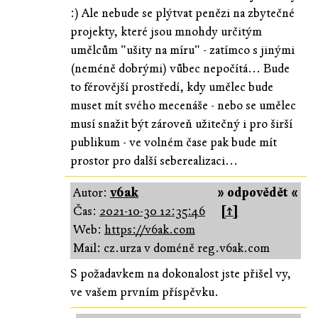
:) Ale nebude se plýtvat penězi na zbytečné
projekty, které jsou mnohdy určitým
umělcům "ušity na míru" - zatímco s jinými
(neméně dobrými) vůbec nepočítá... Bude
to férovější prostředí, kdy umělec bude
muset mít svého mecenáše - nebo se umělec
musí snažit být zároveň užitečný i pro širší
publikum - ve volném čase pak bude mít
prostor pro další seberealizaci...
Autor:
v6ak
» odpovědět «
Čas:
2021-10-30 12:35:46
[↑]
Web:
https://v6ak.com
Mail: cz.urza v doméně reg.v6ak.com
S požadavkem na dokonalost jste přišel vy,
ve vašem prvním příspěvku.