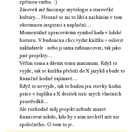
zpětnou vazbu. :)
Zároveň mě fascinuje mytologie a starověké
kultury... Hrozně se mi to líbí a nacházím v tom
ohromnou inspiraci a naplnění...
Momentálně zpracovávám symbol hada v lidské
historii. V budoucnu chci vydat knížku = oslovit
nakladatele - nebo ji sama zafinancovat, tak jako
jiné projekty...
Věřím tomu a dávám tomu maximum. Když to
vyjde, tak se knížka přeloží do X jazyků a bude to
finančně hodně zajímavé...
Když to nevyjde, tak to budou jen stovky hodin
práce v šuplíku a X desítek tisíc mých vlastních
prostředků...
Ale rozhodně můj projekt nebude muset
financovat nikdo, kdo by s ním nechtěl mít nic
společného. O tom to je.