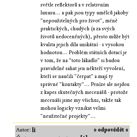
světle reflektorů a v relativním
luxusu... a pak jsou typy umělců jakoby
"nepoužitelných pro život", méně
praktických, chudých (a za svých
životů nedoceněných), přesto může být
kvalita jejich díla unikátní - s vysokou
hodnotou... Problém státních dotací je
v tom, že na "toto lákadlo" si budou
pravidelně sahat jen někteří vyvolení,
kteří se naučili "čerpat" a mají ty
správné "kontakty"... Peníze ale nejdou
z kapes skutečných mecenášů - protože
mecenáši jsme my všichni, takže tak
mohou logicky vznikat velmi
"neužitečné projekty"...
Autor:
li
» odpovědět «