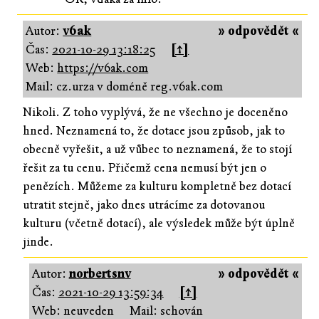
Autor:
v6ak
» odpovědět «
Čas:
2021-10-29 13:18:25
[↑]
Web:
https://v6ak.com
Mail: cz.urza v doméně reg.v6ak.com
Nikoli. Z toho vyplývá, že ne všechno je doceněno
hned. Neznamená to, že dotace jsou způsob, jak to
obecně vyřešit, a už vůbec to neznamená, že to stojí
řešit za tu cenu. Přičemž cena nemusí být jen o
penězích. Můžeme za kulturu kompletně bez dotací
utratit stejně, jako dnes utrácíme za dotovanou
kulturu (včetně dotací), ale výsledek může být úplně
jinde.
Autor:
norbertsnv
» odpovědět «
Čas:
2021-10-29 13:59:34
[↑]
Web: neuveden
Mail: schován