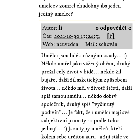
umelcov zomrel chudobný iba jeden
jediný umelec?
Autor:
li
» odpovědět «
Čas:
2021-10-30 13:24:51
[↑]
Web: neuveden
Mail: schován
Umělci jsou lidé s různými osudy... :)
Někdo umřel jako vážený občan, druhý
prožil celý život v bídě... někdo žil
bujaře, další žil asketickým způsobem
života... někdo měl v životě štěstí, další
spíš samou smůlu... někdo dobrý
společník, druhý spíš "vyšinutý
podivín"... Je fakt, že i umělci mají své
subjektivní priority - a podle toho
jednají... :) Jsou typy umělců, kteří
kolem sebe určitou auru - a žijí stále ve