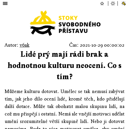
Autor:
v6ak
Čas: 2021-10-29 00:00:02
Lidé prý mají rádi brak a
hodnotnou kulturu neocení. Co s
tím?
Můžeme kulturu dotovat. Umělec se tak nemusí zabývat
tím, jak jeho dílo ocení lidé, kromě těch, kdo přidělují
další dotace. Může tak obohatit malou skupinu lidí, na
což mu přispějí i ostatní. Nemá ale vnější motivaci udělat
umění srozumitelné větší skupině lidí. Nebo ji dotovat
nemusíme. Bude to více motivovat umělce, aby umění