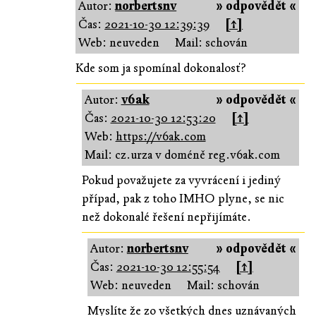
Autor:
norbertsnv
» odpovědět «
Čas:
2021-10-30 12:39:39
[↑]
Web: neuveden
Mail: schován
Kde som ja spomínal dokonalosť?
Autor:
v6ak
» odpovědět «
Čas:
2021-10-30 12:53:20
[↑]
Web:
https://v6ak.com
Mail: cz.urza v doméně reg.v6ak.com
Pokud považujete za vyvrácení i jediný
případ, pak z toho IMHO plyne, se nic
než dokonalé řešení nepřijímáte.
Autor:
norbertsnv
» odpovědět «
Čas:
2021-10-30 12:55:54
[↑]
Web: neuveden
Mail: schován
Myslíte že zo všetkých dnes uznávaných