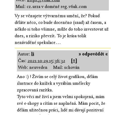
Mail: cz.urza v doméně reg.v6ak.com
Vy se věnujete výtvarnému umění, že? Pokud
děláte něco, co bude doceněno (snad) až časem, a
někdo si toho všimne, může do toho investovat už
dnes, a riziko převzít. To je krása tolik
nenáviděné spekulace…
Autor:
li
» odpovědět «
Čas:
2021-10-29 15:36:32
[↑]
Web: neuveden
Mail: schován
Ano :) ! Živím se celý život grafikou, dělám
ilustrace do knížek a vyrábím umělecky
zpracovaná razítka.
Tyto věci mě živí a jsem velmi spokojená, mám
své e-shopy a cítím se naplněná. Mám pocit, že
dělám užitečnou práci, lidé mi dávají pozitivní