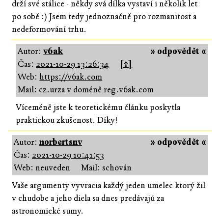
drží své stálice - někdy svá dílka vystaví i několik let
po sobě :) Jsem tedy jednoznačně pro rozmanitost a
nedeformování trhu.
Autor:
v6ak
» odpovědět «
Čas:
2021-10-29 13:26:34
[↑]
Web:
https://v6ak.com
Mail: cz.urza v doméně reg.v6ak.com
Víceméně jste k teoretickému článku poskytla
praktickou zkušenost. Díky!
Autor:
norbertsnv
» odpovědět «
Čas:
2021-10-29 10:41:53
Web: neuveden
Mail: schován
Vaše argumenty vyvracia každý jeden umelec ktorý žil
v chudobe a jeho diela sa dnes predávajú za
astronomické sumy.