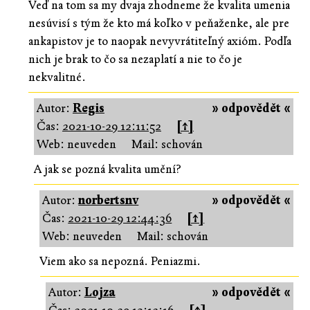
Veď na tom sa my dvaja zhodneme že kvalita umenia
nesúvisí s tým že kto má koľko v peňaženke, ale pre
ankapistov je to naopak nevyvrátiteľný axióm. Podľa
nich je brak to čo sa nezaplatí a nie to čo je
nekvalitné.
Autor:
Regis
» odpovědět «
Čas:
2021-10-29 12:11:52
[↑]
Web: neuveden
Mail: schován
A jak se pozná kvalita umění?
Autor:
norbertsnv
» odpovědět «
Čas:
2021-10-29 12:44:36
[↑]
Web: neuveden
Mail: schován
Viem ako sa nepozná. Peniazmi.
Autor:
Lojza
» odpovědět «