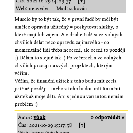
Čas:
2021-10-29 14:09:37
[↑]
Web: neuveden
Mail: schován
Muselo by to být tak, že v první řadě by měl být
umělec opravdu užitečný = poskytovat služby, o
které mají lidi zájem. A v druhé řadě si ve volných
chvílích dělat něco opravdu zajímavého - co
momentálně lidi třeba neocení, ale ocení to později
:) Dělám to stejně tak :) Po večerech a ve volných
chvílích pracuji na svých projektech, kterým
věřím.
Věřím, že finanční užitek z toho budu mít zcela
jistě až později - anebo z toho budou mít finanční
užitek až moje děti. Ani s jednou variantou nemám
problém :)
Autor:
v6ak
» odpovědět «
Čas:
2021-10-29 15:17:58
[↑]
Web:
https://v6ak.com