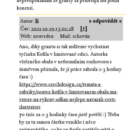
nepredpokladám že granty sa prideľujú iba podľa
konexií.
Autor:
li
» odpovědět «
Čas:
2021-10-29 13:01:28
[↑]
Web: neuveden
Mail: schován
Ano, díky grantu si tak můžeme vychutnat
tyčinku Kofila v limitované edici. Autorka
vítězného obalu v neformálním rozhovoru s
úsměvem přiznala, že jí práce zabrala 2-3 hodiny
času :)
https://www.czechdesign.cz/temata-a-
rubriky/soutez-kofila-v-limitovanem-obalu-ma-
viteze-na-rykruv-odkaz-nejlepe-navazali-cesti-
ilustratori
70 tisíc za 2-3 hodinky času jistě potěší :) Třeba
by za tu samou částku vzniklo i něco
zajímavějšího, co by ve finále potěšilo ještě o