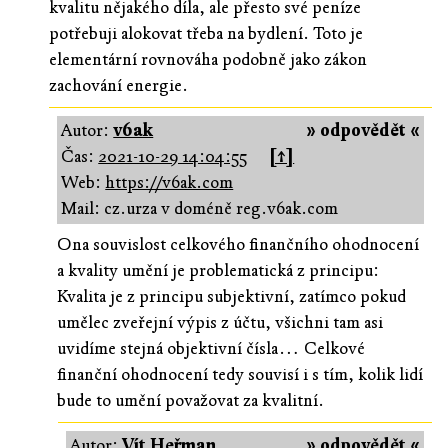
kvalitu nějakého díla, ale přesto své peníze
potřebuji alokovat třeba na bydlení. Toto je
elementární rovnováha podobně jako zákon
zachování energie.
Autor:
v6ak
» odpovědět «
Čas:
2021-10-29 14:04:55
[↑]
Web:
https://v6ak.com
Mail: cz.urza v doméně reg.v6ak.com
Ona souvislost celkového finančního ohodnocení
a kvality umění je problematická z principu:
Kvalita je z principu subjektivní, zatímco pokud
umělec zveřejní výpis z účtu, všichni tam asi
uvidíme stejná objektivní čísla… Celkové
finanční ohodnocení tedy souvisí i s tím, kolik lidí
bude to umění považovat za kvalitní.
Autor:
Vít Heřman
» odpovědět «