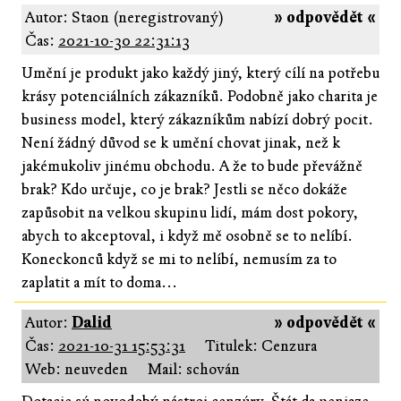
Autor: Staon (neregistrovaný)
» odpovědět «
Čas:
2021-10-30 22:31:13
Umění je produkt jako každý jiný, který cílí na potřebu
krásy potenciálních zákazníků. Podobně jako charita je
business model, který zákazníkům nabízí dobrý pocit.
Není žádný důvod se k umění chovat jinak, než k
jakémukoliv jinému obchodu. A že to bude převážně
brak? Kdo určuje, co je brak? Jestli se něco dokáže
zapůsobit na velkou skupinu lidí, mám dost pokory,
abych to akceptoval, i když mě osobně se to nelíbí.
Koneckonců když se mi to nelíbí, nemusím za to
zaplatit a mít to doma...
Autor:
Dalid
» odpovědět «
Čas:
2021-10-31 15:53:31
Titulek: Cenzura
Web: neuveden
Mail: schován