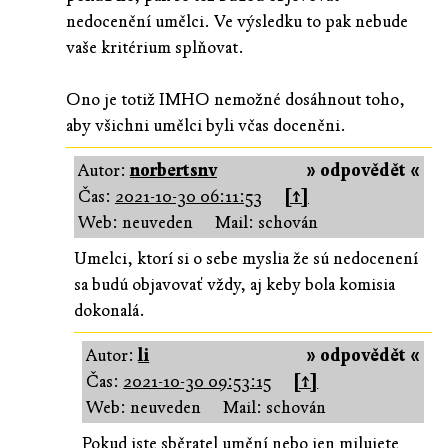
nedocenění umělci. Ve výsledku to pak nebude
vaše kritérium splňovat.
Ono je totiž IMHO nemožné dosáhnout toho,
aby všichni umělci byli včas doceněni.
Autor:
norbertsnv
» odpovědět «
Čas:
2021-10-30 06:11:53
[↑]
Web: neuveden
Mail: schován
Umelci, ktorí si o sebe myslia že sú nedocenení
sa budú objavovať vždy, aj keby bola komisia
dokonalá.
Autor:
li
» odpovědět «
Čas:
2021-10-30 09:53:15
[↑]
Web: neuveden
Mail: schován
Pokud jste sběratel umění nebo jen milujete