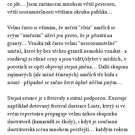
co jde... Jsem zastáncem mnohem větší pestrosti,
větší srozumitelnosti většímu okruhu publika...
Velmi často si všímám, že určitá "elita" umělců se
svým "uměním" uživí jen proto, že je přisátá na
granty... Vzniká tak často velmi "nesrozumitelné"
umění, které by bez těchto grantů nemohlo vznikat - a
rozdávají si různé ceny a jsou vidět/slyšet v médiích, v
porotách se opět objevují stejná jména... Další skupina
zajímavých (ale méně šťastných) umělců tře bídu s
nouzí - případně se začne živit úplně něčím jiným...
Stejná situace je s festivaly a státní podporou. Existuje
například dotovaný festival ilustrace Lustr, který si ve
svém repertoáru propaguje velmi úzkou skupinku
ilustrátorů (kamarádů ze školy), i když je současná
ilustrátorská scéna mnohem pestřejší... každým rokem