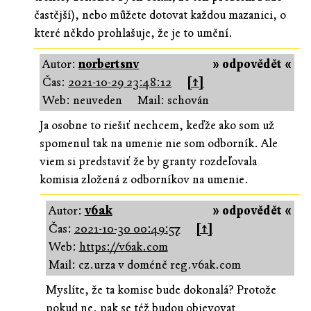
častější), nebo můžete dotovat každou mazanici, o
které někdo prohlašuje, že je to umění.
Autor:
norbertsnv
» odpovědět «
Čas:
2021-10-29 23:48:12
[↑]
Web: neuveden
Mail: schován
Ja osobne to riešiť nechcem, keďže ako som už
spomenul tak na umenie nie som odborník. Ale
viem si predstaviť že by granty rozdeľovala
komisia zložená z odborníkov na umenie.
Autor:
v6ak
» odpovědět «
Čas:
2021-10-30 00:49:57
[↑]
Web:
https://v6ak.com
Mail: cz.urza v doméně reg.v6ak.com
Myslíte, že ta komise bude dokonalá? Protože
pokud ne, pak se též budou objevovat