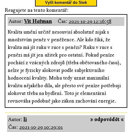
Vylít komentář do Stok
Reagujete na tento komentář:
Autor:
Vít Heřman
Čas:
2021-10-29 12:16:58
Kvalita umění určitě nesouvisí absolutně nijak s
množstvím peněz v peněžence. Ale kdo říká, že
kvalita má jít ruku v ruce s penězi? Ruku v ruce s
penězi má jít jen užitek pro ostatní. Pokud peníze
pochází z vzácných zdrojů (třeba obětovaného času),
nelze je fyzicky alokovat podle subjektivního
hodnocení kvality. Mohu tedy uznat maximální
kvalitu nějakého díla, ale přesto své peníze potřebuji
alokovat třeba na bydlení. Toto je elementární
rovnováha podobně jako zákon zachování energie.
Autor:
li
» odpovědět «
Čas:
2021-10-29 10:29:01