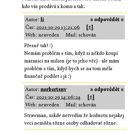
kdo vás prodává a komu a tak.
Autor:
li
» odpovědět «
Čas:
2021-10-29 13:21:06
[↑]
Web: neuveden
Mail: schován
Přesně tak! :)
Nemám problém s tím, když si někdo koupí
mazanici na milion (je to jeho věc) - ale mám
problém s tím, když bych se na tom měla
finančně podílet i já :)
Autor:
norbertsnv
» odpovědět «
Čas:
2021-10-29 14:06:24
[↑]
Web: neuveden
Mail: schován
Strawman, nikde netvrdím že hodnotu nejakej
veci nemôžu rôzne osoby odhadovať rôzne.