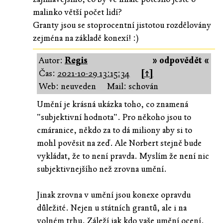
malinko větší počet lidí?
Granty jsou se stoprocentní jistotou rozdělovány
zejména na základě konexí! :)
Autor:
Regis
» odpovědět «
Čas:
2021-10-29 13:15:34
[↑]
Web: neuveden
Mail: schován
Umění je krásná ukázka toho, co znamená
"subjektivní hodnota". Pro někoho jsou to
cmáranice, někdo za to dá miliony aby si to
mohl pověsit na zeď. Ale Norbert stejně bude
vykládat, že to není pravda. Myslím že není nic
subjektivnejšího než zrovna umění.
Jinak zrovna v umění jsou konexe opravdu
důležité. Nejen u státních grantů, ale i na
volném trhu. Záleží jak kdo vaše umění ocení,