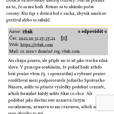
Dotacie sú novodobý nástroj cenzúry. Štát da peniaze
na to, čo sa mu hodí. Krásne sa to ukázalo počas
corony. Kto žije z dotácií bol v suchu, zbytok umelcov
prežíval alebo to zabalil.
Autor:
v6ak
» odpovědět «
Čas:
2021-10-31 17:37:21
[↑]
Web:
https://v6ak.com
Mail: cz.urza v doméně reg.v6ak.com
Asi chápu pointu, ale přijde mi to už jako trochu silná
slova. V principu souhlasím, že pokud bude někdo
brát peníze všem (tj. i oponentům) a vybrané peníze
rozdělovat mezi podporovatele Jediného Správného
Názoru, může to přinést výsledky podobné cenzuře,
ačkoli formálně každý může říkat co chce. Ale
podobně jako dnešní stav nenazvu čistým
socialismem, nenazvu to ani cenzurou, ačkoli určité
rysy obojího to má.