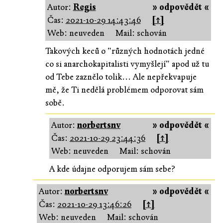
Autor:
Regis
» odpovědět «
Čas:
2021-10-29 14:43:46
[↑]
Web: neuveden
Mail: schován
Takových keců o "různých hodnotách jedné
co si anarchokapitalisti vymyšlejí" apod už tu
od Tebe zaznělo tolik... Ale nepřekvapuje
mě, že Ti nedělá problémem odporovat sám
sobě.
Autor:
norbertsnv
» odpovědět «
Čas:
2021-10-29 23:44:36
[↑]
Web: neuveden
Mail: schován
A kde údajne odporujem sám sebe?
Autor:
norbertsnv
» odpovědět «
Čas:
2021-10-29 13:46:26
[↑]
Web: neuveden
Mail: schován