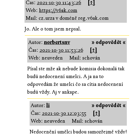
Čas:
2021-10-30 11:43:26
[↑]
Web:
https://v6ak.com
Mail: cz.urza v doméně reg.v6ak.com
Jo. Ale o tom jsem nepsal.
Autor:
norbertsnv
» odpovědět «
Čas:
2021-10-30 11:53:26
[↑]
Web: neuveden
Mail: schován
Písal ste mže ak nebude komisia dokonalá tak
budú nedocenení umelci. A ja na to
odpovedám že umelci čo sa cítia nedocenení
budú vždy. Aj v ankape.
Autor:
li
» odpovědět «
Čas:
2021-10-30 12:03:55
[↑]
Web: neuveden
Mail: schován
Nedocenění umělci budou samozřejmě vždy!