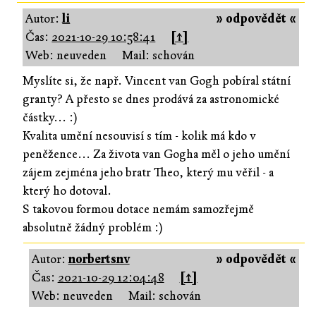
Autor:
li
» odpovědět «
Čas:
2021-10-29 10:58:41
[↑]
Web: neuveden
Mail: schován
Myslíte si, že např. Vincent van Gogh pobíral státní
granty? A přesto se dnes prodává za astronomické
částky... :)
Kvalita umění nesouvisí s tím - kolik má kdo v
peněžence... Za života van Gogha měl o jeho umění
zájem zejména jeho bratr Theo, který mu věřil - a
který ho dotoval.
S takovou formou dotace nemám samozřejmě
absolutně žádný problém :)
Autor:
norbertsnv
» odpovědět «
Čas:
2021-10-29 12:04:48
[↑]
Web: neuveden
Mail: schován