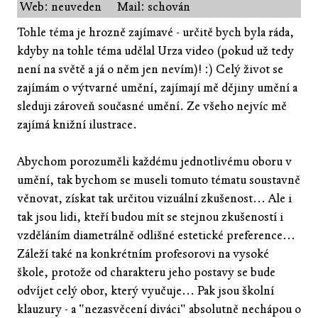
Web: neuveden
Mail: schován
Tohle téma je hrozně zajímavé - určitě bych byla ráda,
kdyby na tohle téma udělal Urza video (pokud už tedy
není na světě a já o něm jen nevím)! :) Celý život se
zajímám o výtvarné umění, zajímají mě dějiny umění a
sleduji zároveň současné umění. Ze všeho nejvíc mě
zajímá knižní ilustrace.
Abychom porozuměli každému jednotlivému oboru v
umění, tak bychom se museli tomuto tématu soustavně
věnovat, získat tak určitou vizuální zkušenost... Ale i
tak jsou lidi, kteří budou mít se stejnou zkušeností i
vzděláním diametrálně odlišné estetické preference...
Záleží také na konkrétním profesorovi na vysoké
škole, protože od charakteru jeho postavy se bude
odvíjet celý obor, který vyučuje... Pak jsou školní
klauzury - a "nezasvěcení diváci" absolutně nechápou o