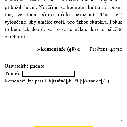
přiblížili lidem. Nevěřím, že hodnotná kultura se pozná
tím, že tomu skoro nikdo nerozumí. Tím není
vyloučeno, aby umělec tvořil pro úzkou skupinu. Pokud
to bude tak dobré, že ho za to někdo dovede náležitě
ohodnotit…
» komentáře (48) «
Přečtení: 43510
Uživatelské jméno:
Titulek:
Komentář (lze psát i [b]
tučně
[/b] či [i]
kurzívou
[/i]):