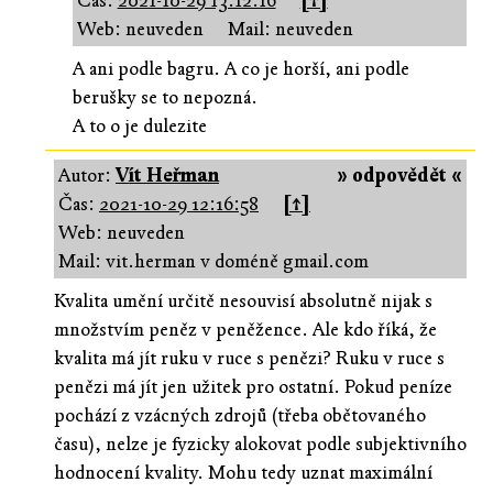
Čas:
2021-10-29 13:12:16
[↑]
Web: neuveden
Mail: neuveden
A ani podle bagru. A co je horší, ani podle
berušky se to nepozná.
A to o je dulezite
Autor:
Vít Heřman
» odpovědět «
Čas:
2021-10-29 12:16:58
[↑]
Web: neuveden
Mail: vit.herman v doméně gmail.com
Kvalita umění určitě nesouvisí absolutně nijak s
množstvím peněz v peněžence. Ale kdo říká, že
kvalita má jít ruku v ruce s penězi? Ruku v ruce s
penězi má jít jen užitek pro ostatní. Pokud peníze
pochází z vzácných zdrojů (třeba obětovaného
času), nelze je fyzicky alokovat podle subjektivního
hodnocení kvality. Mohu tedy uznat maximální