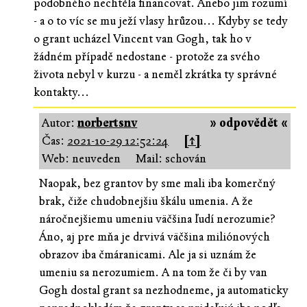
podobného nechtěla financovat. Anebo jim rozumí
- a o to víc se mu ježí vlasy hrůzou... Kdyby se tedy
o grant ucházel Vincent van Gogh, tak ho v
žádném případě nedostane - protože za svého
života nebyl v kurzu - a neměl zkrátka ty správné
kontakty...
Autor:
norbertsnv
» odpovědět «
Čas:
2021-10-29 12:52:24
[↑]
Web: neuveden
Mail: schován
Naopak, bez grantov by sme mali iba komerčný
brak, čiže chudobnejšiu škálu umenia. A že
náročnejšiemu umeniu väčšina ľudí nerozumie?
Áno, aj pre mňa je drvivá väčšina miliónových
obrazov iba čmáranicami. Ale ja si uznám že
umeniu sa nerozumiem. A na tom že či by van
Gogh dostal grant sa nezhodneme, ja automaticky