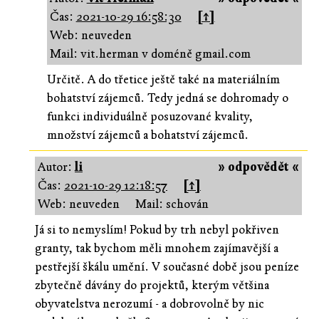
Čas:
2021-10-29 16:58:30
[↑]
Web: neuveden
Mail: vit.herman v doméně gmail.com
Určitě. A do třetice ještě také na materiálním
bohatství zájemců. Tedy jedná se dohromady o
funkci individuálně posuzované kvality,
množství zájemců a bohatství zájemců.
Autor:
li
» odpovědět «
Čas:
2021-10-29 12:18:57
[↑]
Web: neuveden
Mail: schován
Já si to nemyslím! Pokud by trh nebyl pokřiven
granty, tak bychom měli mnohem zajímavější a
pestřejší škálu umění. V současné době jsou peníze
zbytečně dávány do projektů, kterým většina
obyvatelstva nerozumí - a dobrovolně by nic