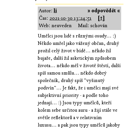
Autor:
li
» odpovědět «
Čas:
2021-10-30 13:24:51
[↑]
Web: neuveden
Mail: schován
Umělci jsou lidé s různými osudy... :)
Někdo umřel jako vážený občan, druhý
prožil celý život v bídě... někdo žil
bujaře, další žil asketickým způsobem
života... někdo měl v životě štěstí, další
spíš samou smůlu... někdo dobrý
společník, druhý spíš "vyšinutý
podivín"... Je fakt, že i umělci mají své
subjektivní priority - a podle toho
jednají... :) Jsou typy umělců, kteří
kolem sebe určitou auru - a žijí stále ve
světle reflektorů a v relativním
luxusu... a pak jsou typy umělců jakoby