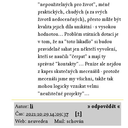
"nepoužitelných pro život", méně
praktických, chudých (a za svých
životů nedoceněných), přesto může být
kvalita jejich díla unikátní - s vysokou
hodnotou... Problém státních dotací je
v tom, že na "toto lákadlo" si budou
pravidelně sahat jen někteří vyvolení,
kteří se naučili "čerpat" a mají ty
správné "kontakty"... Peníze ale nejdou
z kapes skutečných mecenášů - protože
mecenáši jsme my všichni, takže tak
mohou logicky vznikat velmi
"neužitečné projekty"...
Autor:
li
» odpovědět «
Čas:
2021-10-29 14:09:37
[↑]
Web: neuveden
Mail: schován