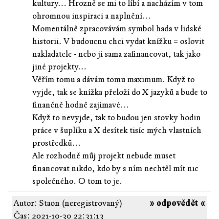
kultury... Hrozně se mi to líbí a nacházím v tom
ohromnou inspiraci a naplnění...
Momentálně zpracovávám symbol hada v lidské
historii. V budoucnu chci vydat knížku = oslovit
nakladatele - nebo ji sama zafinancovat, tak jako
jiné projekty...
Věřím tomu a dávám tomu maximum. Když to
vyjde, tak se knížka přeloží do X jazyků a bude to
finančně hodně zajímavé...
Když to nevyjde, tak to budou jen stovky hodin
práce v šuplíku a X desítek tisíc mých vlastních
prostředků...
Ale rozhodně můj projekt nebude muset
financovat nikdo, kdo by s ním nechtěl mít nic
společného. O tom to je.
Autor: Staon (neregistrovaný)
» odpovědět «
Čas:
2021-10-30 22:31:13