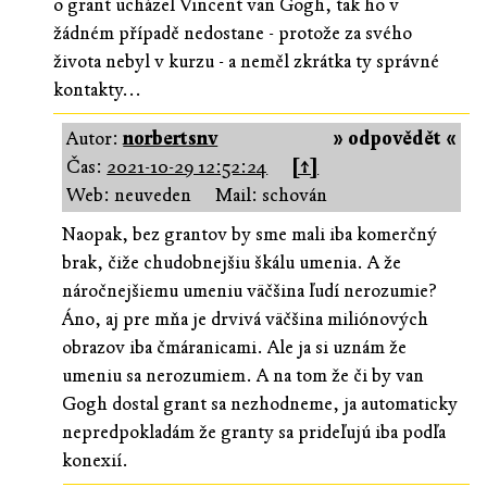
o grant ucházel Vincent van Gogh, tak ho v
žádném případě nedostane - protože za svého
života nebyl v kurzu - a neměl zkrátka ty správné
kontakty...
Autor:
norbertsnv
» odpovědět «
Čas:
2021-10-29 12:52:24
[↑]
Web: neuveden
Mail: schován
Naopak, bez grantov by sme mali iba komerčný
brak, čiže chudobnejšiu škálu umenia. A že
náročnejšiemu umeniu väčšina ľudí nerozumie?
Áno, aj pre mňa je drvivá väčšina miliónových
obrazov iba čmáranicami. Ale ja si uznám že
umeniu sa nerozumiem. A na tom že či by van
Gogh dostal grant sa nezhodneme, ja automaticky
nepredpokladám že granty sa prideľujú iba podľa
konexií.