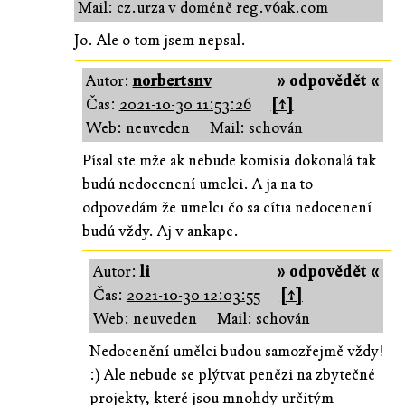
Mail: cz.urza v doméně reg.v6ak.com
Jo. Ale o tom jsem nepsal.
Autor:
norbertsnv
» odpovědět «
Čas:
2021-10-30 11:53:26
[↑]
Web: neuveden
Mail: schován
Písal ste mže ak nebude komisia dokonalá tak
budú nedocenení umelci. A ja na to
odpovedám že umelci čo sa cítia nedocenení
budú vždy. Aj v ankape.
Autor:
li
» odpovědět «
Čas:
2021-10-30 12:03:55
[↑]
Web: neuveden
Mail: schován
Nedocenění umělci budou samozřejmě vždy!
:) Ale nebude se plýtvat penězi na zbytečné
projekty, které jsou mnohdy určitým