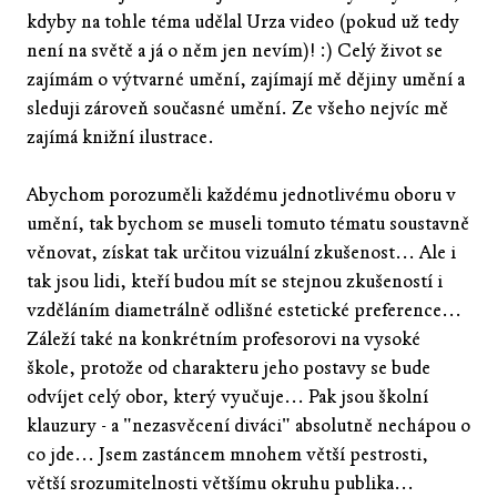
kdyby na tohle téma udělal Urza video (pokud už tedy
není na světě a já o něm jen nevím)! :) Celý život se
zajímám o výtvarné umění, zajímají mě dějiny umění a
sleduji zároveň současné umění. Ze všeho nejvíc mě
zajímá knižní ilustrace.
Abychom porozuměli každému jednotlivému oboru v
umění, tak bychom se museli tomuto tématu soustavně
věnovat, získat tak určitou vizuální zkušenost... Ale i
tak jsou lidi, kteří budou mít se stejnou zkušeností i
vzděláním diametrálně odlišné estetické preference...
Záleží také na konkrétním profesorovi na vysoké
škole, protože od charakteru jeho postavy se bude
odvíjet celý obor, který vyučuje... Pak jsou školní
klauzury - a "nezasvěcení diváci" absolutně nechápou o
co jde... Jsem zastáncem mnohem větší pestrosti,
větší srozumitelnosti většímu okruhu publika...