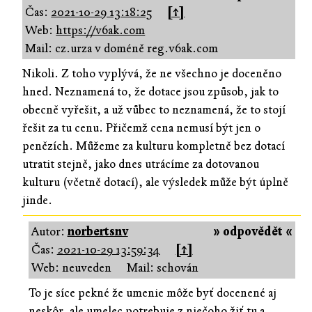
Čas:
2021-10-29 13:18:25
[↑]
Web:
https://v6ak.com
Mail: cz.urza v doméně reg.v6ak.com
Nikoli. Z toho vyplývá, že ne všechno je doceněno
hned. Neznamená to, že dotace jsou způsob, jak to
obecně vyřešit, a už vůbec to neznamená, že to stojí
řešit za tu cenu. Přičemž cena nemusí být jen o
penězích. Můžeme za kulturu kompletně bez dotací
utratit stejně, jako dnes utrácíme za dotovanou
kulturu (včetně dotací), ale výsledek může být úplně
jinde.
Autor:
norbertsnv
» odpovědět «
Čas:
2021-10-29 13:59:34
[↑]
Web: neuveden
Mail: schován
To je síce pekné že umenie môže byť docenené aj
neskôr, ale umelec potrebuje z niečoho žiť tu a