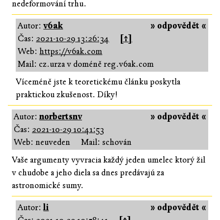
nedeformování trhu.
Autor:
v6ak
» odpovědět «
Čas:
2021-10-29 13:26:34
[↑]
Web:
https://v6ak.com
Mail: cz.urza v doméně reg.v6ak.com
Víceméně jste k teoretickému článku poskytla
praktickou zkušenost. Díky!
Autor:
norbertsnv
» odpovědět «
Čas:
2021-10-29 10:41:53
Web: neuveden
Mail: schován
Vaše argumenty vyvracia každý jeden umelec ktorý žil
v chudobe a jeho diela sa dnes predávajú za
astronomické sumy.
Autor:
li
» odpovědět «