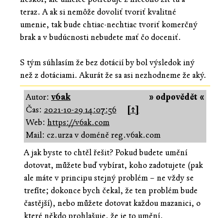
teraz. A ak si nemôže dovoliť tvoriť kvalitné
umenie, tak bude chtiac-nechtiac tvoriť komerčný
brak a v budúcnosti nebudete mať čo doceniť.
S tým súhlasím že bez dotácií by bol výsledok iný
než z dotáciami. Akurát že sa asi nezhodneme že aký.
Autor:
v6ak
» odpovědět «
Čas:
2021-10-29 14:07:56
[↑]
Web:
https://v6ak.com
Mail: cz.urza v doméně reg.v6ak.com
A jak byste to chtěl řešit? Pokud budete umění
dotovat, můžete buď vybírat, koho zadotujete (pak
ale máte v principu stejný problém – ne vždy se
trefíte; dokonce bych čekal, že ten problém bude
častější), nebo můžete dotovat každou mazanici, o
které někdo prohlašuje, že je to umění.