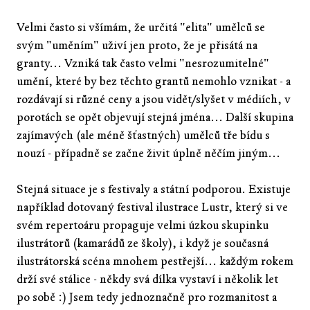
Velmi často si všímám, že určitá "elita" umělců se
svým "uměním" uživí jen proto, že je přisátá na
granty... Vzniká tak často velmi "nesrozumitelné"
umění, které by bez těchto grantů nemohlo vznikat - a
rozdávají si různé ceny a jsou vidět/slyšet v médiích, v
porotách se opět objevují stejná jména... Další skupina
zajímavých (ale méně šťastných) umělců tře bídu s
nouzí - případně se začne živit úplně něčím jiným...
Stejná situace je s festivaly a státní podporou. Existuje
například dotovaný festival ilustrace Lustr, který si ve
svém repertoáru propaguje velmi úzkou skupinku
ilustrátorů (kamarádů ze školy), i když je současná
ilustrátorská scéna mnohem pestřejší... každým rokem
drží své stálice - někdy svá dílka vystaví i několik let
po sobě :) Jsem tedy jednoznačně pro rozmanitost a