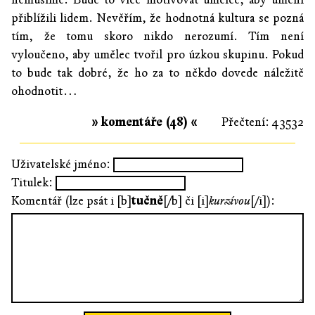
přiblížili lidem. Nevěřím, že hodnotná kultura se pozná
tím, že tomu skoro nikdo nerozumí. Tím není
vyloučeno, aby umělec tvořil pro úzkou skupinu. Pokud
to bude tak dobré, že ho za to někdo dovede náležitě
ohodnotit…
» komentáře (48) «
Přečtení: 43532
Uživatelské jméno:
Titulek:
Komentář (lze psát i [b]
tučně
[/b] či [i]
kurzívou
[/i]):