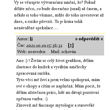
Vy se věnujete výtvarnému umění, že? Pokud
děláte něco, co bude doceněno (snad) až časem, a
někdo si toho všimne, může do toho investovat už
dnes, a riziko převzít. To je krása tolik
nenáviděné spekulace…
Autor:
li
» odpovědět «
Čas:
2021-10-29 15:36:32
[↑]
Web: neuveden
Mail: schován
Ano :) ! Živím se celý život grafikou, dělám
ilustrace do knížek a vyrábím umělecky
zpracovaná razítka.
Tyto věci mě živí a jsem velmi spokojená, mám
své e-shopy a cítím se naplněná. Mám pocit, že
dělám užitečnou práci, lidé mi dávají pozitivní
zpětnou vazbu. :)
Zároveň mě fascinuje mytologie a starověké