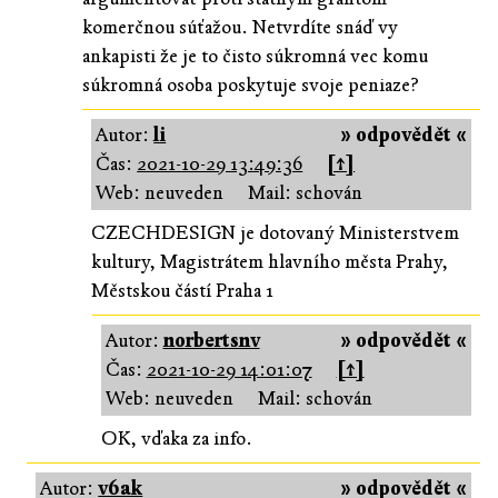
komerčnou súťažou. Netvrdíte snáď vy
ankapisti že je to čisto súkromná vec komu
súkromná osoba poskytuje svoje peniaze?
Autor:
li
» odpovědět «
Čas:
2021-10-29 13:49:36
[↑]
Web: neuveden
Mail: schován
CZECHDESIGN je dotovaný Ministerstvem
kultury, Magistrátem hlavního města Prahy,
Městskou částí Praha 1
Autor:
norbertsnv
» odpovědět «
Čas:
2021-10-29 14:01:07
[↑]
Web: neuveden
Mail: schován
OK, vďaka za info.
Autor:
v6ak
» odpovědět «