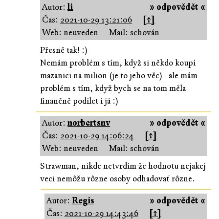
Autor:
li
» odpovědět «
Čas:
2021-10-29 13:21:06
[↑]
Web: neuveden
Mail: schován
Přesně tak! :)
Nemám problém s tím, když si někdo koupí
mazanici na milion (je to jeho věc) - ale mám
problém s tím, když bych se na tom měla
finančně podílet i já :)
Autor:
norbertsnv
» odpovědět «
Čas:
2021-10-29 14:06:24
[↑]
Web: neuveden
Mail: schován
Strawman, nikde netvrdím že hodnotu nejakej
veci nemôžu rôzne osoby odhadovať rôzne.
Autor:
Regis
» odpovědět «
Čas:
2021-10-29 14:43:46
[↑]