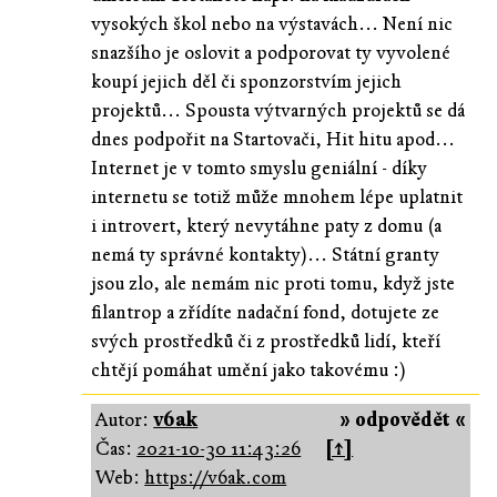
vysokých škol nebo na výstavách... Není nic
snazšího je oslovit a podporovat ty vyvolené
koupí jejich děl či sponzorstvím jejich
projektů... Spousta výtvarných projektů se dá
dnes podpořit na Startovači, Hit hitu apod...
Internet je v tomto smyslu geniální - díky
internetu se totiž může mnohem lépe uplatnit
i introvert, který nevytáhne paty z domu (a
nemá ty správné kontakty)... Státní granty
jsou zlo, ale nemám nic proti tomu, když jste
filantrop a zřídíte nadační fond, dotujete ze
svých prostředků či z prostředků lidí, kteří
chtějí pomáhat umění jako takovému :)
Autor:
v6ak
» odpovědět «
Čas:
2021-10-30 11:43:26
[↑]
Web:
https://v6ak.com