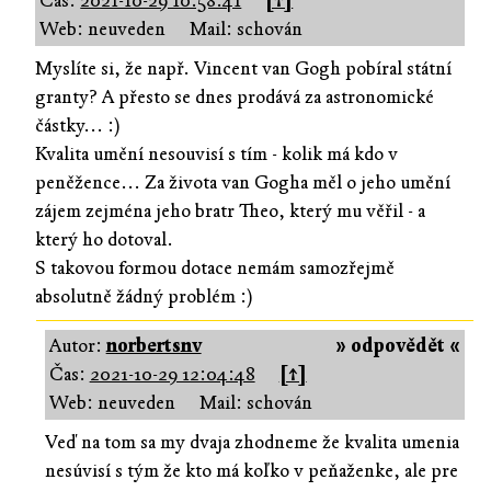
Čas:
2021-10-29 10:58:41
[↑]
Web: neuveden
Mail: schován
Myslíte si, že např. Vincent van Gogh pobíral státní
granty? A přesto se dnes prodává za astronomické
částky... :)
Kvalita umění nesouvisí s tím - kolik má kdo v
peněžence... Za života van Gogha měl o jeho umění
zájem zejména jeho bratr Theo, který mu věřil - a
který ho dotoval.
S takovou formou dotace nemám samozřejmě
absolutně žádný problém :)
Autor:
norbertsnv
» odpovědět «
Čas:
2021-10-29 12:04:48
[↑]
Web: neuveden
Mail: schován
Veď na tom sa my dvaja zhodneme že kvalita umenia
nesúvisí s tým že kto má koľko v peňaženke, ale pre