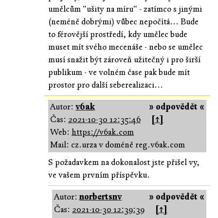
umělcům "ušity na míru" - zatímco s jinými
(neméně dobrými) vůbec nepočítá... Bude
to férovější prostředí, kdy umělec bude
muset mít svého mecenáše - nebo se umělec
musí snažit být zároveň užitečný i pro širší
publikum - ve volném čase pak bude mít
prostor pro další seberealizaci...
Autor:
v6ak
» odpovědět «
Čas:
2021-10-30 12:35:46
[↑]
Web:
https://v6ak.com
Mail: cz.urza v doméně reg.v6ak.com
S požadavkem na dokonalost jste přišel vy,
ve vašem prvním příspěvku.
Autor:
norbertsnv
» odpovědět «
Čas:
2021-10-30 12:39:39
[↑]