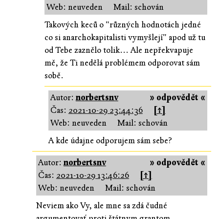
Web: neuveden
Mail: schován
Takových keců o "různých hodnotách jedné
co si anarchokapitalisti vymyšlejí" apod už tu
od Tebe zaznělo tolik... Ale nepřekvapuje
mě, že Ti nedělá problémem odporovat sám
sobě.
Autor:
norbertsnv
» odpovědět «
Čas:
2021-10-29 23:44:36
[↑]
Web: neuveden
Mail: schován
A kde údajne odporujem sám sebe?
Autor:
norbertsnv
» odpovědět «
Čas:
2021-10-29 13:46:26
[↑]
Web: neuveden
Mail: schován
Neviem ako Vy, ale mne sa zdá čudné
argumentovať proti štátnym grantom