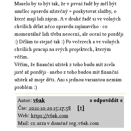
Muselo by to být tak, že v první řadě by měl být
umělec opravdu užitečný = poskytovat služby, o
které mají lidi zájem. A v druhé řadě si ve volných
chvílích dělat něco opravdu zajímavého - co
momentálně lidi třeba neocení, ale ocení to později
:) Dělám to stejně tak :) Po večerech a ve volných
chvílích pracuji na svých projektech, kterým
věřím.
Věřím, že finanční užitek z toho budu mít zcela
jistě až později - anebo z toho budou mít finanční
užitek až moje děti. Ani s jednou variantou nemám
problém :)
Autor:
v6ak
» odpovědět «
Čas:
2021-10-29 15:17:58
[↑]
Web:
https://v6ak.com
Mail: cz.urza v doméně reg.v6ak.com