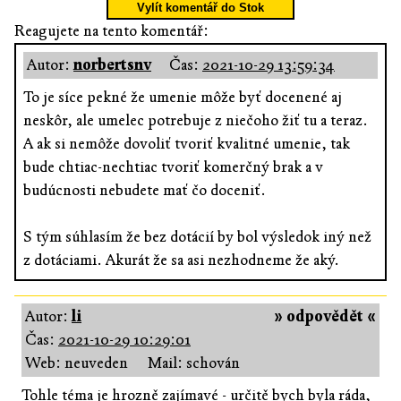
Vylít komentář do Stok
Reagujete na tento komentář:
Autor:
norbertsnv
Čas:
2021-10-29 13:59:34
To je síce pekné že umenie môže byť docenené aj
neskôr, ale umelec potrebuje z niečoho žiť tu a teraz.
A ak si nemôže dovoliť tvoriť kvalitné umenie, tak
bude chtiac-nechtiac tvoriť komerčný brak a v
budúcnosti nebudete mať čo doceniť.
S tým súhlasím že bez dotácií by bol výsledok iný než
z dotáciami. Akurát že sa asi nezhodneme že aký.
Autor:
li
» odpovědět «
Čas:
2021-10-29 10:29:01
Web: neuveden
Mail: schován
Tohle téma je hrozně zajímavé - určitě bych byla ráda,