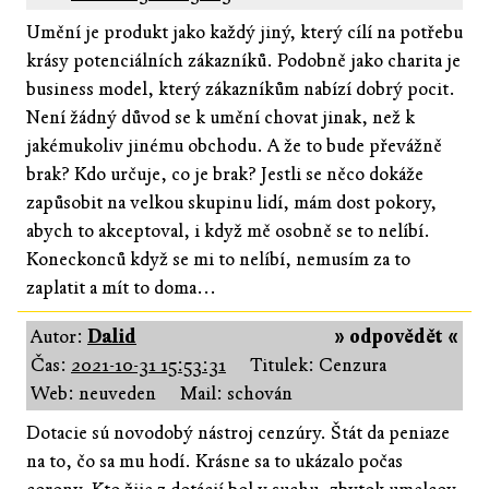
Umění je produkt jako každý jiný, který cílí na potřebu
krásy potenciálních zákazníků. Podobně jako charita je
business model, který zákazníkům nabízí dobrý pocit.
Není žádný důvod se k umění chovat jinak, než k
jakémukoliv jinému obchodu. A že to bude převážně
brak? Kdo určuje, co je brak? Jestli se něco dokáže
zapůsobit na velkou skupinu lidí, mám dost pokory,
abych to akceptoval, i když mě osobně se to nelíbí.
Koneckonců když se mi to nelíbí, nemusím za to
zaplatit a mít to doma...
Autor:
Dalid
» odpovědět «
Čas:
2021-10-31 15:53:31
Titulek: Cenzura
Web: neuveden
Mail: schován
Dotacie sú novodobý nástroj cenzúry. Štát da peniaze
na to, čo sa mu hodí. Krásne sa to ukázalo počas