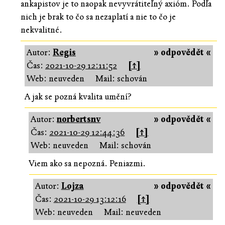
ankapistov je to naopak nevyvrátiteľný axióm. Podľa
nich je brak to čo sa nezaplatí a nie to čo je
nekvalitné.
Autor:
Regis
» odpovědět «
Čas:
2021-10-29 12:11:52
[↑]
Web: neuveden
Mail: schován
A jak se pozná kvalita umění?
Autor:
norbertsnv
» odpovědět «
Čas:
2021-10-29 12:44:36
[↑]
Web: neuveden
Mail: schován
Viem ako sa nepozná. Peniazmi.
Autor:
Lojza
» odpovědět «
Čas:
2021-10-29 13:12:16
[↑]
Web: neuveden
Mail: neuveden