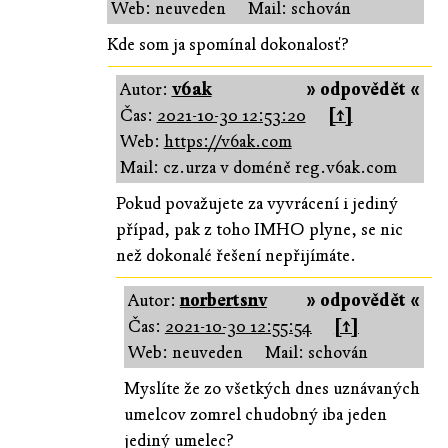
Web: neuveden
Mail: schován
Kde som ja spomínal dokonalosť?
Autor:
v6ak
» odpovědět «
Čas:
2021-10-30 12:53:20
[↑]
Web:
https://v6ak.com
Mail: cz.urza v doméně reg.v6ak.com
Pokud považujete za vyvrácení i jediný
případ, pak z toho IMHO plyne, se nic
než dokonalé řešení nepřijímáte.
Autor:
norbertsnv
» odpovědět «
Čas:
2021-10-30 12:55:54
[↑]
Web: neuveden
Mail: schován
Myslíte že zo všetkých dnes uznávaných
umelcov zomrel chudobný iba jeden
jediný umelec?