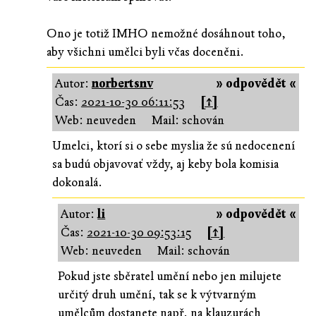
Ono je totiž IMHO nemožné dosáhnout toho,
aby všichni umělci byli včas doceněni.
Autor:
norbertsnv
» odpovědět «
Čas:
2021-10-30 06:11:53
[↑]
Web: neuveden
Mail: schován
Umelci, ktorí si o sebe myslia že sú nedocenení
sa budú objavovať vždy, aj keby bola komisia
dokonalá.
Autor:
li
» odpovědět «
Čas:
2021-10-30 09:53:15
[↑]
Web: neuveden
Mail: schován
Pokud jste sběratel umění nebo jen milujete
určitý druh umění, tak se k výtvarným
umělcům dostanete např. na klauzurách