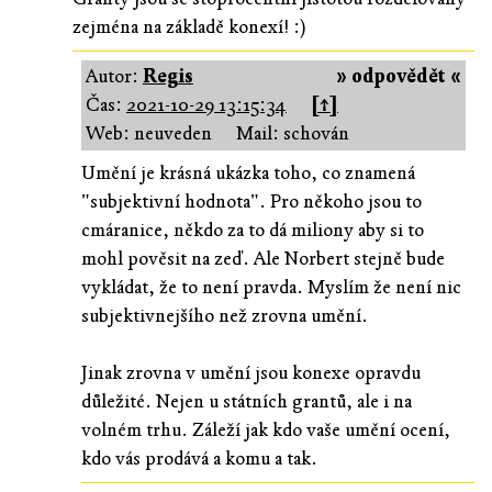
zejména na základě konexí! :)
Autor:
Regis
» odpovědět «
Čas:
2021-10-29 13:15:34
[↑]
Web: neuveden
Mail: schován
Umění je krásná ukázka toho, co znamená
"subjektivní hodnota". Pro někoho jsou to
cmáranice, někdo za to dá miliony aby si to
mohl pověsit na zeď. Ale Norbert stejně bude
vykládat, že to není pravda. Myslím že není nic
subjektivnejšího než zrovna umění.
Jinak zrovna v umění jsou konexe opravdu
důležité. Nejen u státních grantů, ale i na
volném trhu. Záleží jak kdo vaše umění ocení,
kdo vás prodává a komu a tak.