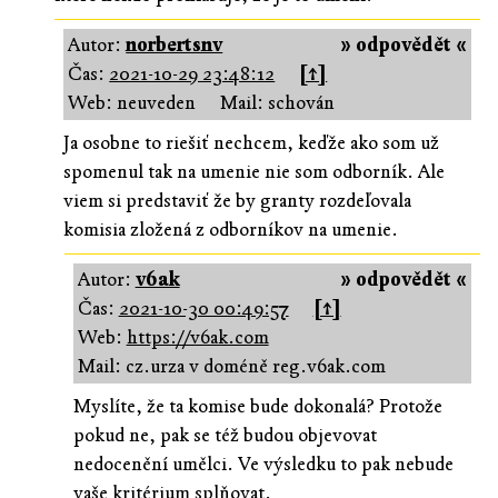
Autor:
norbertsnv
» odpovědět «
Čas:
2021-10-29 23:48:12
[↑]
Web: neuveden
Mail: schován
Ja osobne to riešiť nechcem, keďže ako som už
spomenul tak na umenie nie som odborník. Ale
viem si predstaviť že by granty rozdeľovala
komisia zložená z odborníkov na umenie.
Autor:
v6ak
» odpovědět «
Čas:
2021-10-30 00:49:57
[↑]
Web:
https://v6ak.com
Mail: cz.urza v doméně reg.v6ak.com
Myslíte, že ta komise bude dokonalá? Protože
pokud ne, pak se též budou objevovat
nedocenění umělci. Ve výsledku to pak nebude
vaše kritérium splňovat.