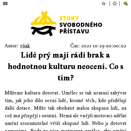
Autor:
v6ak
Čas: 2021-10-29 00:00:02
Lidé prý mají rádi brak a
hodnotnou kulturu neocení. Co s
tím?
Můžeme kulturu dotovat. Umělec se tak nemusí zabývat
tím, jak jeho dílo ocení lidé, kromě těch, kdo přidělují
další dotace. Může tak obohatit malou skupinu lidí, na
což mu přispějí i ostatní. Nemá ale vnější motivaci udělat
umění srozumitelné větší skupině lidí. Nebo ji dotovat
nemusíme. Bude to více motivovat umělce, aby umění