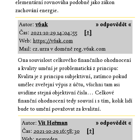
elementární rovnováha podobně jako zákon
zachování energie.
Autor:
v6ak
» odpovědět «
Čas:
2021-10-29 14:04:55
[↑]
Web:
https://v6ak.com
Mail: cz.urza v doméně reg.v6ak.com
Ona souvislost celkového finančního ohodnocení
a kvality umění je problematická z principu:
Kvalita je z principu subjektivní, zatímco pokud
umělec zveřejní výpis z účtu, všichni tam asi
uvidíme stejná objektivní čísla… Celkové
finanční ohodnocení tedy souvisí i s tím, kolik lidí
bude to umění považovat za kvalitní.
Autor:
Vít Heřman
» odpovědět «
Čas:
2021-10-29 16:58:30
[↑]
Web: neuveden