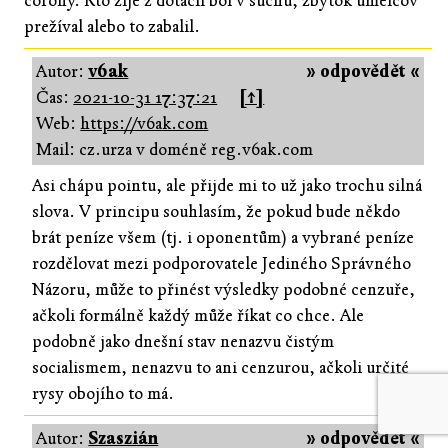
corony. Kto žije z dotácií bol v suchu, zbytok umelcov
prežíval alebo to zabalil.
Autor:
v6ak
» odpovědět «
Čas:
2021-10-31 17:37:21
[↑]
Web:
https://v6ak.com
Mail: cz.urza v doméně reg.v6ak.com
Asi chápu pointu, ale přijde mi to už jako trochu silná
slova. V principu souhlasím, že pokud bude někdo
brát peníze všem (tj. i oponentům) a vybrané peníze
rozdělovat mezi podporovatele Jediného Správného
Názoru, může to přinést výsledky podobné cenzuře,
ačkoli formálně každý může říkat co chce. Ale
podobně jako dnešní stav nenazvu čistým
socialismem, nenazvu to ani cenzurou, ačkoli určité
rysy obojího to má.
Autor:
Szaszián
» odpovědět «