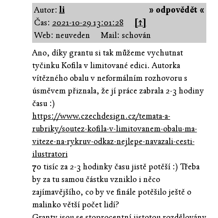
Autor:
li
» odpovědět «
Čas:
2021-10-29 13:01:28
[↑]
Web: neuveden
Mail: schován
Ano, díky grantu si tak můžeme vychutnat
tyčinku Kofila v limitované edici. Autorka
vítězného obalu v neformálním rozhovoru s
úsměvem přiznala, že jí práce zabrala 2-3 hodiny
času :)
https://www.czechdesign.cz/temata-a-
rubriky/soutez-kofila-v-limitovanem-obalu-ma-
viteze-na-rykruv-odkaz-nejlepe-navazali-cesti-
ilustratori
70 tisíc za 2-3 hodinky času jistě potěší :) Třeba
by za tu samou částku vzniklo i něco
zajímavějšího, co by ve finále potěšilo ještě o
malinko větší počet lidí?
Granty jsou se stoprocentní jistotou rozdělovány