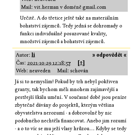
Mail: vit.herman v doméně gmail.com
Určitě. A do třetice ještě také na materiálním
bohatství zájemců. Tedy jedná se dohromady o
funkci individuálně posuzované kvality,
množství zájemců a bohatství zájemců.
Autor:
li
» odpovědět «
Čas:
2021-10-29 12:18:57
[↑]
Web: neuveden
Mail: schován
Já si to nemyslím! Pokud by trh nebyl pokřiven
granty, tak bychom měli mnohem zajímavější a
pestřejší škálu umění. V současné době jsou peníze
zbytečně dávány do projektů, kterým většina
obyvatelstva nerozumí - a dobrovolně by nic
podobného nechtěla financovat. Anebo jim rozumí
- a o to víc se mu ježí vlasy hrůzou... Kdyby se tedy