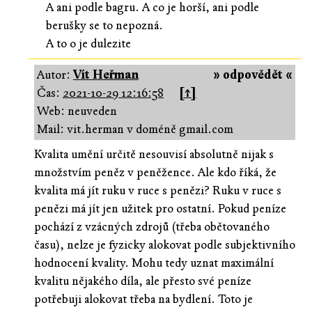
A ani podle bagru. A co je horší, ani podle
berušky se to nepozná.
A to o je dulezite
Autor:
Vít Heřman
» odpovědět «
Čas:
2021-10-29 12:16:58
[↑]
Web: neuveden
Mail: vit.herman v doméně gmail.com
Kvalita umění určitě nesouvisí absolutně nijak s
množstvím peněz v peněžence. Ale kdo říká, že
kvalita má jít ruku v ruce s penězi? Ruku v ruce s
penězi má jít jen užitek pro ostatní. Pokud peníze
pochází z vzácných zdrojů (třeba obětovaného
času), nelze je fyzicky alokovat podle subjektivního
hodnocení kvality. Mohu tedy uznat maximální
kvalitu nějakého díla, ale přesto své peníze
potřebuji alokovat třeba na bydlení. Toto je