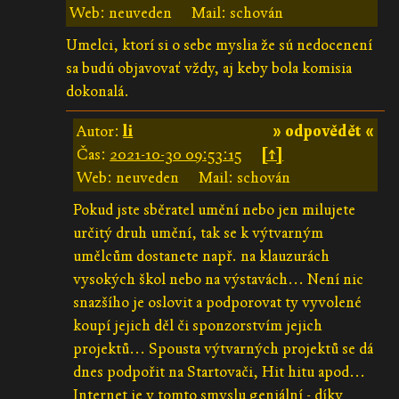
Web: neuveden
Mail: schován
Umelci, ktorí si o sebe myslia že sú nedocenení
sa budú objavovať vždy, aj keby bola komisia
dokonalá.
Autor:
li
» odpovědět «
Čas:
2021-10-30 09:53:15
[↑]
Web: neuveden
Mail: schován
Pokud jste sběratel umění nebo jen milujete
určitý druh umění, tak se k výtvarným
umělcům dostanete např. na klauzurách
vysokých škol nebo na výstavách... Není nic
snazšího je oslovit a podporovat ty vyvolené
koupí jejich děl či sponzorstvím jejich
projektů... Spousta výtvarných projektů se dá
dnes podpořit na Startovači, Hit hitu apod...
Internet je v tomto smyslu geniální - díky