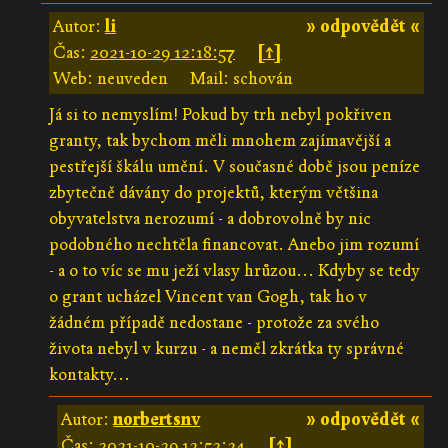
Autor:
li
» odpovědět «
Čas:
2021-10-29 12:18:57
[↑]
Web: neuveden
Mail: schován
Já si to nemyslím! Pokud by trh nebyl pokřiven
granty, tak bychom měli mnohem zajímavější a
pestřejší škálu umění. V současné době jsou peníze
zbytečně dávány do projektů, kterým většina
obyvatelstva nerozumí - a dobrovolně by nic
podobného nechtěla financovat. Anebo jim rozumí
- a o to víc se mu ježí vlasy hrůzou... Kdyby se tedy
o grant ucházel Vincent van Gogh, tak ho v
žádném případě nedostane - protože za svého
života nebyl v kurzu - a neměl zkrátka ty správné
kontakty...
Autor:
norbertsnv
» odpovědět «
Čas:
2021-10-29 12:52:24
[↑]