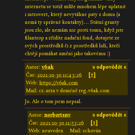
internetu se totiž může mnohem lépe uplatnit
i introvert, který nevytáhne paty z domu (a
nemá ty správné kontakty)... Státní granty
jsou zlo, ale nemám nic proti tomu, když jste
filantrop a zřídíte nadační fond, dotujete ze
svých prostředků či z prostředků lidí, kteří
chtějí pomáhat umění jako takovému :)
Autor:
v6ak
» odpovědět «
Čas:
2021-10-30 11:43:26
[↑]
Web:
https://v6ak.com
Mail: cz.urza v doméně reg.v6ak.com
Jo. Ale o tom jsem nepsal.
Autor:
norbertsnv
» odpovědět «
Čas:
2021-10-30 11:53:26
[↑]
Web: neuveden
Mail: schován