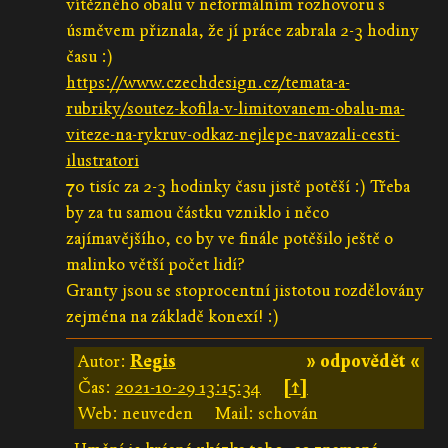
vítězného obalu v neformálním rozhovoru s
úsměvem přiznala, že jí práce zabrala 2-3 hodiny
času :)
https://www.czechdesign.cz/temata-a-
rubriky/soutez-kofila-v-limitovanem-obalu-ma-
viteze-na-rykruv-odkaz-nejlepe-navazali-cesti-
ilustratori
70 tisíc za 2-3 hodinky času jistě potěší :) Třeba
by za tu samou částku vzniklo i něco
zajímavějšího, co by ve finále potěšilo ještě o
malinko větší počet lidí?
Granty jsou se stoprocentní jistotou rozdělovány
zejména na základě konexí! :)
Autor:
Regis
» odpovědět «
Čas:
2021-10-29 13:15:34
[↑]
Web: neuveden
Mail: schován