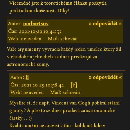
Víceméně jste k teoretickému článku poskytla
praktickou zkušenost. Díky!
Autor:
norbertsnv
» odpovědět «
Čas:
2021-10-29 10:41:53
Web: neuveden
Mail: schován
Vaše argumenty vyvracia každý jeden umelec ktorý žil
v chudobe a jeho diela sa dnes predávajú za
astronomické sumy.
Autor:
li
» odpovědět «
Čas:
2021-10-29 10:58:41
[↑]
Web: neuveden
Mail: schován
Myslíte si, že např. Vincent van Gogh pobíral státní
granty? A přesto se dnes prodává za astronomické
částky... :)
Kvalita umění nesouvisí s tím - kolik má kdo v