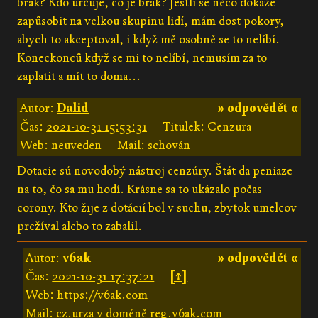
brak? Kdo určuje, co je brak? Jestli se něco dokáže
zapůsobit na velkou skupinu lidí, mám dost pokory,
abych to akceptoval, i když mě osobně se to nelíbí.
Koneckonců když se mi to nelíbí, nemusím za to
zaplatit a mít to doma...
Autor:
Dalid
» odpovědět «
Čas:
2021-10-31 15:53:31
Titulek: Cenzura
Web: neuveden
Mail: schován
Dotacie sú novodobý nástroj cenzúry. Štát da peniaze
na to, čo sa mu hodí. Krásne sa to ukázalo počas
corony. Kto žije z dotácií bol v suchu, zbytok umelcov
prežíval alebo to zabalil.
Autor:
v6ak
» odpovědět «
Čas:
2021-10-31 17:37:21
[↑]
Web:
https://v6ak.com
Mail: cz.urza v doméně reg.v6ak.com