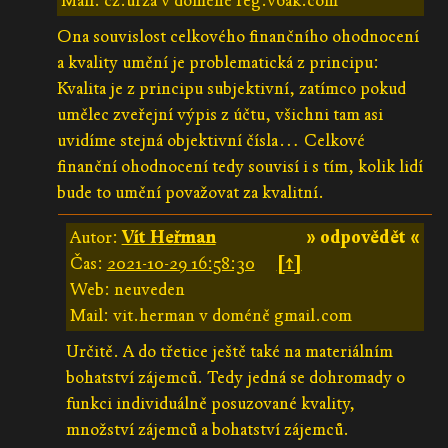
Mail: cz.urza v doméně reg.v6ak.com
Ona souvislost celkového finančního ohodnocení
a kvality umění je problematická z principu:
Kvalita je z principu subjektivní, zatímco pokud
umělec zveřejní výpis z účtu, všichni tam asi
uvidíme stejná objektivní čísla… Celkové
finanční ohodnocení tedy souvisí i s tím, kolik lidí
bude to umění považovat za kvalitní.
Autor:
Vít Heřman
» odpovědět «
Čas:
2021-10-29 16:58:30
[↑]
Web: neuveden
Mail: vit.herman v doméně gmail.com
Určitě. A do třetice ještě také na materiálním
bohatství zájemců. Tedy jedná se dohromady o
funkci individuálně posuzované kvality,
množství zájemců a bohatství zájemců.