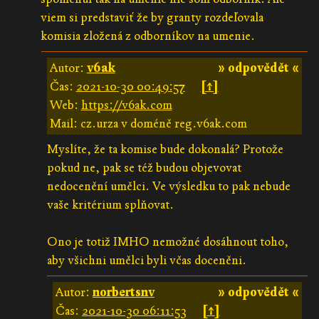
viem si predstaviť že by granty rozdeľovala
komisia zložená z odborníkov na umenie.
Autor:
v6ak
» odpovědět «
Čas:
2021-10-30 00:49:57
[↑]
Web:
https://v6ak.com
Mail: cz.urza v doméně reg.v6ak.com
Myslíte, že ta komise bude dokonalá? Protože
pokud ne, pak se též budou objevovat
nedocenění umělci. Ve výsledku to pak nebude
vaše kritérium splňovat.
Ono je totiž IMHO nemožné dosáhnout toho,
aby všichni umělci byli včas doceněni.
Autor:
norbertsnv
» odpovědět «
Čas:
2021-10-30 06:11:53
[↑]