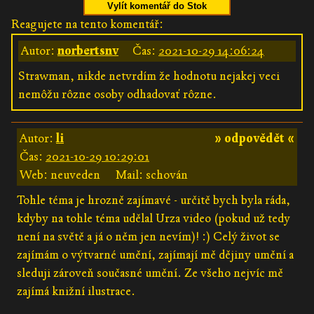
Vylít komentář do Stok
Reagujete na tento komentář:
Autor:
norbertsnv
Čas:
2021-10-29 14:06:24
Strawman, nikde netvrdím že hodnotu nejakej veci
nemôžu rôzne osoby odhadovať rôzne.
Autor:
li
» odpovědět «
Čas:
2021-10-29 10:29:01
Web: neuveden
Mail: schován
Tohle téma je hrozně zajímavé - určitě bych byla ráda,
kdyby na tohle téma udělal Urza video (pokud už tedy
není na světě a já o něm jen nevím)! :) Celý život se
zajímám o výtvarné umění, zajímají mě dějiny umění a
sleduji zároveň současné umění. Ze všeho nejvíc mě
zajímá knižní ilustrace.