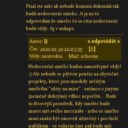
Písal ste mže ak nebude komisia dokonalá tak
budú nedocenení umelci. A ja na to
odpovedám že umelci čo sa cítia nedocenení
budú vždy. Aj v ankape.
Autor:
li
» odpovědět «
Čas:
2021-10-30 12:03:55
[↑]
Web: neuveden
Mail: schován
Nedocenění umělci budou samozřejmě vždy!
:) Ale nebude se plýtvat penězi na zbytečné
projekty, které jsou mnohdy určitým
umělcům "ušity na míru" - zatímco s jinými
(neméně dobrými) vůbec nepočítá... Bude
to férovější prostředí, kdy umělec bude
muset mít svého mecenáše - nebo se umělec
musí snažit být zároveň užitečný i pro širší
publikum - ve volném čase pak bude mít