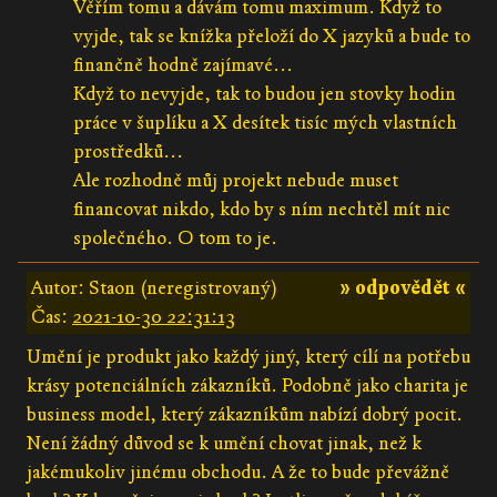
Věřím tomu a dávám tomu maximum. Když to
vyjde, tak se knížka přeloží do X jazyků a bude to
finančně hodně zajímavé...
Když to nevyjde, tak to budou jen stovky hodin
práce v šuplíku a X desítek tisíc mých vlastních
prostředků...
Ale rozhodně můj projekt nebude muset
financovat nikdo, kdo by s ním nechtěl mít nic
společného. O tom to je.
Autor: Staon (neregistrovaný)
» odpovědět «
Čas:
2021-10-30 22:31:13
Umění je produkt jako každý jiný, který cílí na potřebu
krásy potenciálních zákazníků. Podobně jako charita je
business model, který zákazníkům nabízí dobrý pocit.
Není žádný důvod se k umění chovat jinak, než k
jakémukoliv jinému obchodu. A že to bude převážně