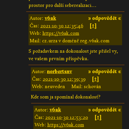
prostor pro další seberealizaci...
Autor:
v6ak
» odpovědět «
Čas:
2021-10-30 12:35:46
[↑]
Web:
https://v6ak.com
Mail: cz.urza v doméně reg.v6ak.com
S požadavkem na dokonalost jste přišel vy,
ve vašem prvním příspěvku.
Autor:
norbertsnv
» odpovědět «
Čas:
2021-10-30 12:39:39
[↑]
Web: neuveden
Mail: schován
Kde som ja spomínal dokonalosť?
Autor:
v6ak
» odpovědět «
Čas:
2021-10-30 12:53:20
[↑]
Web:
https://v6ak.com