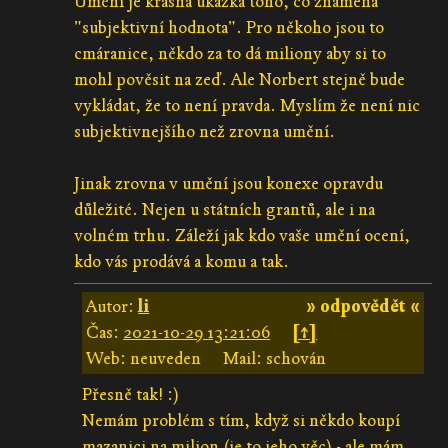
Umění je krásná ukázka toho, co znamená
"subjektivní hodnota". Pro někoho jsou to
cmáranice, někdo za to dá miliony aby si to
mohl pověsit na zeď. Ale Norbert stejně bude
vykládat, že to není pravda. Myslím že není nic
subjektivnejšího než zrovna umění.
Jinak zrovna v umění jsou konexe opravdu
důležité. Nejen u státních grantů, ale i na
volném trhu. Záleží jak kdo vaše umění ocení,
kdo vás prodává a komu a tak.
Autor:
li
» odpovědět «
Čas:
2021-10-29 13:21:06
[↑]
Web: neuveden
Mail: schován
Přesně tak! :)
Nemám problém s tím, když si někdo koupí
mazanici na milion (je to jeho věc) - ale mám