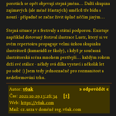
porotách se opět objevují stejná jména... Další skupina
zajímavých (ale méně šťastných) umělců tře bídu s
nouzí - případně se začne živit úplně něčím jiným...
Stejná situace je s festivaly a státní podporou. Existuje
například dotovaný festival ilustrace Lustr, který si ve
svém repertoáru propaguje velmi úzkou skupinku
ilustrátorů (kamarádů ze školy), i když je současná
ilustrátorská scéna mnohem pestřejší... každým rokem
drží své stálice - někdy svá dílka vystaví i několik let
po sobě :) Jsem tedy jednoznačně pro rozmanitost a
nedeformování trhu.
Autor:
v6ak
» odpovědět «
Čas:
2021-10-29 13:26:34
[↑]
Web:
https://v6ak.com
Mail: cz.urza v doméně reg.v6ak.com