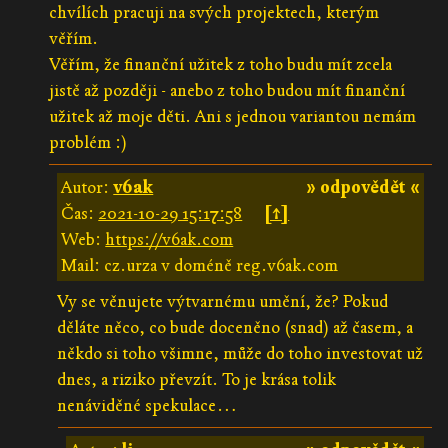
chvílích pracuji na svých projektech, kterým
věřím.
Věřím, že finanční užitek z toho budu mít zcela
jistě až později - anebo z toho budou mít finanční
užitek až moje děti. Ani s jednou variantou nemám
problém :)
Autor:
v6ak
» odpovědět «
Čas:
2021-10-29 15:17:58
[↑]
Web:
https://v6ak.com
Mail: cz.urza v doméně reg.v6ak.com
Vy se věnujete výtvarnému umění, že? Pokud
děláte něco, co bude doceněno (snad) až časem, a
někdo si toho všimne, může do toho investovat už
dnes, a riziko převzít. To je krása tolik
nenáviděné spekulace…