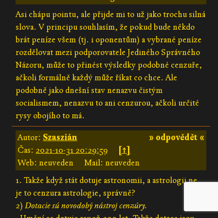
Asi chápu pointu, ale přijde mi to už jako trochu silná
slova. V principu souhlasím, že pokud bude někdo
brát peníze všem (tj. i oponentům) a vybrané peníze
rozdělovat mezi podporovatele Jediného Správného
Názoru, může to přinést výsledky podobné cenzuře,
ačkoli formálně každý může říkat co chce. Ale
podobně jako dnešní stav nenazvu čistým
socialismem, nenazvu to ani cenzurou, ačkoli určité
rysy obojího to má.
Autor:
Szaszián
» odpovědět «
Čas:
2021-10-31 20:29:59
[↑]
Web: neuveden
Mail: neuveden
1. Takže když stát dotuje astronomii, a astrologii ne,
je to cenzura astrologie, správně?
2)
Dotacie sú novodobý nástroj cenzúry.