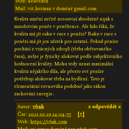
Web: neuveden
Mail: vit.herman v doméně gmail.com
Kvalita umění určitě nesouvisí absolutně nijak s
množstvím peněz v peněžence. Ale kdo říká, že
kvalita má jít ruku v ruce s penězi? Ruku v ruce s
penězi má jít jen užitek pro ostatní. Pokud peníze
pochází z vzácných zdrojů (třeba obětovaného
času), nelze je fyzicky alokovat podle subjektivního
hodnocení kvality. Mohu tedy uznat maximální
kvalitu nějakého díla, ale přesto své peníze
potřebuji alokovat třeba na bydlení. Toto je
elementární rovnováha podobně jako zákon
zachování energie.
Autor:
v6ak
» odpovědět «
Čas:
2021-10-29 14:04:55
[↑]
Web:
https://v6ak.com