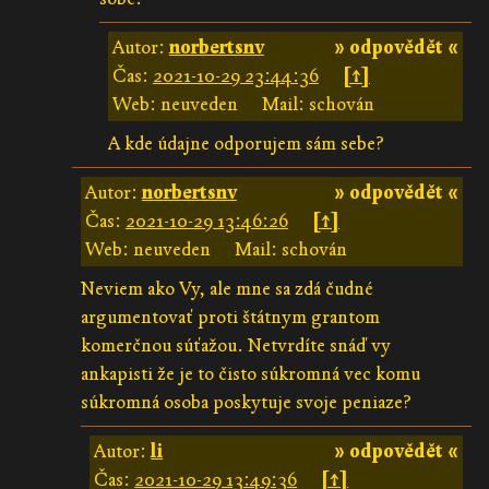
Autor:
norbertsnv
» odpovědět «
Čas:
2021-10-29 23:44:36
[↑]
Web: neuveden
Mail: schován
A kde údajne odporujem sám sebe?
Autor:
norbertsnv
» odpovědět «
Čas:
2021-10-29 13:46:26
[↑]
Web: neuveden
Mail: schován
Neviem ako Vy, ale mne sa zdá čudné
argumentovať proti štátnym grantom
komerčnou súťažou. Netvrdíte snáď vy
ankapisti že je to čisto súkromná vec komu
súkromná osoba poskytuje svoje peniaze?
Autor:
li
» odpovědět «
Čas:
2021-10-29 13:49:36
[↑]