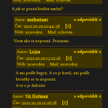
Web: neuveden
Mail: schován
A jak se pozná kvalita umění?
Autor:
norbertsnv
» odpovědět «
Čas:
2021-10-29 12:44:36
[↑]
Web: neuveden
Mail: schován
Viem ako sa nepozná. Peniazmi.
Autor:
Lojza
» odpovědět «
Čas:
2021-10-29 13:12:16
[↑]
Web: neuveden
Mail: neuveden
A ani podle bagru. A co je horší, ani podle
berušky se to nepozná.
A to o je dulezite
Autor:
Vít Heřman
» odpovědět «
Čas:
2021-10-29 12:16:58
[↑]