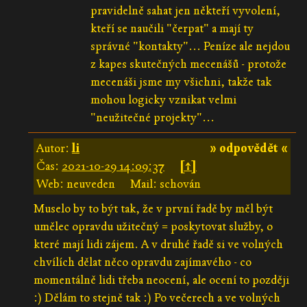
pravidelně sahat jen někteří vyvolení,
kteří se naučili "čerpat" a mají ty
správné "kontakty"... Peníze ale nejdou
z kapes skutečných mecenášů - protože
mecenáši jsme my všichni, takže tak
mohou logicky vznikat velmi
"neužitečné projekty"...
Autor:
li
» odpovědět «
Čas:
2021-10-29 14:09:37
[↑]
Web: neuveden
Mail: schován
Muselo by to být tak, že v první řadě by měl být
umělec opravdu užitečný = poskytovat služby, o
které mají lidi zájem. A v druhé řadě si ve volných
chvílích dělat něco opravdu zajímavého - co
momentálně lidi třeba neocení, ale ocení to později
:) Dělám to stejně tak :) Po večerech a ve volných