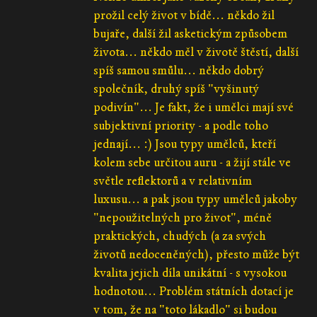
prožil celý život v bídě... někdo žil
bujaře, další žil asketickým způsobem
života... někdo měl v životě štěstí, další
spíš samou smůlu... někdo dobrý
společník, druhý spíš "vyšinutý
podivín"... Je fakt, že i umělci mají své
subjektivní priority - a podle toho
jednají... :) Jsou typy umělců, kteří
kolem sebe určitou auru - a žijí stále ve
světle reflektorů a v relativním
luxusu... a pak jsou typy umělců jakoby
"nepoužitelných pro život", méně
praktických, chudých (a za svých
životů nedoceněných), přesto může být
kvalita jejich díla unikátní - s vysokou
hodnotou... Problém státních dotací je
v tom, že na "toto lákadlo" si budou