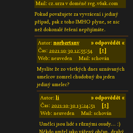
Mail: cz.urza v doméně reg.v6ak.com
Pokud považujete za vyvrácení i jediný
případ, pak z toho IMHO plyne, se nic
než dokonalé řešení nepřijímáte.
Autor:
norbertsnv
» odpovědět «
Čas:
2021-10-30 12:55:54
[↑]
Web: neuveden
Mail: schován
Myslíte že zo všetkých dnes uznávaných
umelcov zomrel chudobný iba jeden
jediný umelec?
Autor:
li
» odpovědět «
Čas:
2021-10-30 13:24:51
[↑]
Web: neuveden
Mail: schován
Umělci jsou lidé s různými osudy... :)
Někdo umřel jako vážený občan, druhý