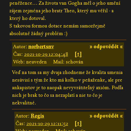
peněžence... Za života van Gogha měl o jeho umění
zájem zejména jeho bratr Theo, který mu věřil - a
který ho dotoval.
S takovou formou dotace nemám samozřejmě
absolutně žádný problém :)
Autor:
norbertsnv
» odpovědět «
Čas:
2021-10-29 12:04:48
[↑]
Web: neuveden
Mail: schován
Veď na tom sa my dvaja zhodneme že kvalita umenia
nesúvisí s tým že kto má koľko v peňaženke, ale pre
ankapistov je to naopak nevyvrátiteľný axióm. Podľa
nich je brak to čo sa nezaplatí a nie to čo je
nekvalitné.
Autor:
Regis
» odpovědět «
Čas:
2021-10-29 12:11:52
[↑]