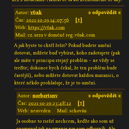
Autor:
v6ak
» odpovědět «
Čas:
2021-10-29 14:07:56
[↑]
Web:
https://v6ak.com
Mail: cz.urza v doméně reg.v6ak.com
A jak byste to chtěl řešit? Pokud budete umění
dotovat, můžete buď vybírat, koho zadotujete (pak
ale máte v principu stejný problém – ne vždy se
trefíte; dokonce bych čekal, že ten problém bude
častější), nebo můžete dotovat každou mazanici, o
které někdo prohlašuje, že je to umění.
Autor:
norbertsnv
» odpovědět «
Čas:
2021-10-29 23:48:12
[↑]
Web: neuveden
Mail: schován
Ja osobne to riešiť nechcem, keďže ako som už
spomenul tak na umenie nie som odborník. Ale