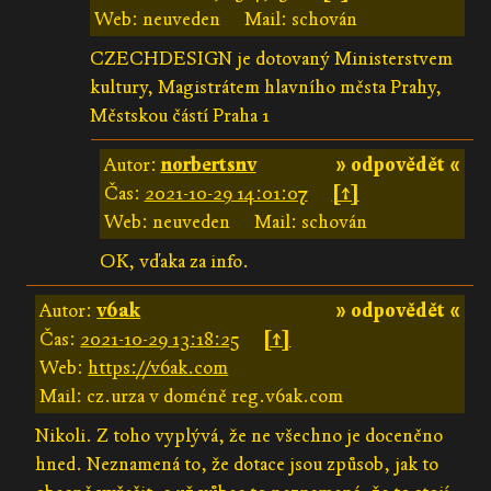
Web: neuveden
Mail: schován
CZECHDESIGN je dotovaný Ministerstvem
kultury, Magistrátem hlavního města Prahy,
Městskou částí Praha 1
Autor:
norbertsnv
» odpovědět «
Čas:
2021-10-29 14:01:07
[↑]
Web: neuveden
Mail: schován
OK, vďaka za info.
Autor:
v6ak
» odpovědět «
Čas:
2021-10-29 13:18:25
[↑]
Web:
https://v6ak.com
Mail: cz.urza v doméně reg.v6ak.com
Nikoli. Z toho vyplývá, že ne všechno je doceněno
hned. Neznamená to, že dotace jsou způsob, jak to