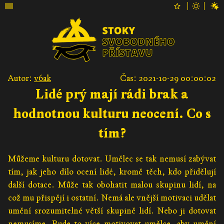
Autor:
v6ak
Čas: 2021-10-29 00:00:02
Lidé prý mají rádi brak a
hodnotnou kulturu neocení. Co s
tím?
Můžeme kulturu dotovat. Umělec se tak nemusí zabývat
tím, jak jeho dílo ocení lidé, kromě těch, kdo přidělují
další dotace. Může tak obohatit malou skupinu lidí, na
což mu přispějí i ostatní. Nemá ale vnější motivaci udělat
umění srozumitelné větší skupině lidí. Nebo ji dotovat
nemusíme. Bude to více motivovat umělce, aby umění