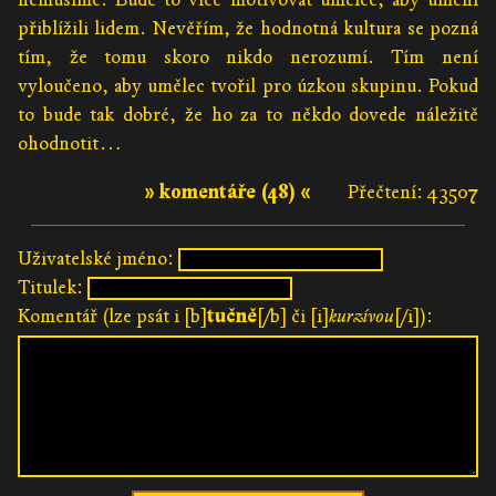
přiblížili lidem. Nevěřím, že hodnotná kultura se pozná
tím, že tomu skoro nikdo nerozumí. Tím není
vyloučeno, aby umělec tvořil pro úzkou skupinu. Pokud
to bude tak dobré, že ho za to někdo dovede náležitě
ohodnotit…
» komentáře (48) «
Přečtení: 43507
Uživatelské jméno:
Titulek:
Komentář (lze psát i [b]
tučně
[/b] či [i]
kurzívou
[/i]):