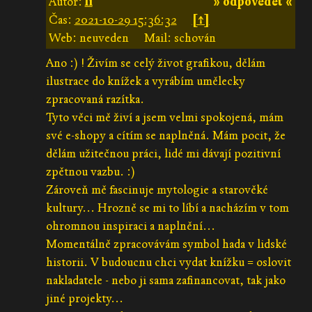
Autor:
li
» odpovědět «
Čas:
2021-10-29 15:36:32
[↑]
Web: neuveden
Mail: schován
Ano :) ! Živím se celý život grafikou, dělám
ilustrace do knížek a vyrábím umělecky
zpracovaná razítka.
Tyto věci mě živí a jsem velmi spokojená, mám
své e-shopy a cítím se naplněná. Mám pocit, že
dělám užitečnou práci, lidé mi dávají pozitivní
zpětnou vazbu. :)
Zároveň mě fascinuje mytologie a starověké
kultury... Hrozně se mi to líbí a nacházím v tom
ohromnou inspiraci a naplnění...
Momentálně zpracovávám symbol hada v lidské
historii. V budoucnu chci vydat knížku = oslovit
nakladatele - nebo ji sama zafinancovat, tak jako
jiné projekty...