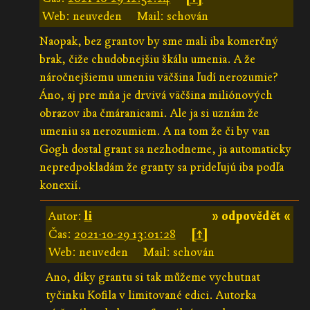
Web: neuveden
Mail: schován
Naopak, bez grantov by sme mali iba komerčný
brak, čiže chudobnejšiu škálu umenia. A že
náročnejšiemu umeniu väčšina ľudí nerozumie?
Áno, aj pre mňa je drvivá väčšina miliónových
obrazov iba čmáranicami. Ale ja si uznám že
umeniu sa nerozumiem. A na tom že či by van
Gogh dostal grant sa nezhodneme, ja automaticky
nepredpokladám že granty sa prideľujú iba podľa
konexií.
Autor:
li
» odpovědět «
Čas:
2021-10-29 13:01:28
[↑]
Web: neuveden
Mail: schován
Ano, díky grantu si tak můžeme vychutnat
tyčinku Kofila v limitované edici. Autorka