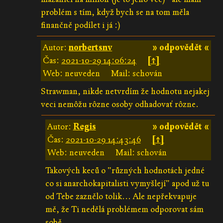
problém s tím, když bych se na tom měla
finančně podílet i já :)
Autor:
norbertsnv
» odpovědět «
Čas:
2021-10-29 14:06:24
[↑]
Web: neuveden
Mail: schován
Strawman, nikde netvrdím že hodnotu nejakej
veci nemôžu rôzne osoby odhadovať rôzne.
Autor:
Regis
» odpovědět «
Čas:
2021-10-29 14:43:46
[↑]
Web: neuveden
Mail: schován
Takových keců o "různých hodnotách jedné
co si anarchokapitalisti vymyšlejí" apod už tu
od Tebe zaznělo tolik... Ale nepřekvapuje
mě, že Ti nedělá problémem odporovat sám
sobě.