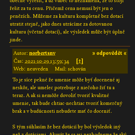
obecně vyřešit, a už vůbec to neznamená, že to stojí
řešit za tu cenu. Přičemž cena nemusí být jen o
penězích. Můžeme za kulturu kompletně bez dotací
utratit stejně, jako dnes utrácíme za dotovanou
kulturu (včetně dotací), ale výsledek může být úplně
jinde.
Autor:
norbertsnv
» odpovědět «
Čas:
2021-10-29 13:59:34
[↑]
Web: neuveden
Mail: schován
To je síce pekné že umenie môže byť docenené aj
neskôr, ale umelec potrebuje z niečoho žiť tu a
teraz. A ak si nemôže dovoliť tvoriť kvalitné
umenie, tak bude chtiac-nechtiac tvoriť komerčný
brak a v budúcnosti nebudete mať čo doceniť.
S tým súhlasím že bez dotácií by bol výsledok iný
než z dotáciami. Akurát že sa asi nezhodneme že aký.