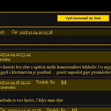
Vylít komentář do Stok
ný)
Čas:
2017-12-24 10:03:18
017-12-24 01:53:24
uveden
v kostele bez obav z upálení mohli homosexuálové kdykoliv. I ti nejz
 gayů s křesťanstvím je poněkud… prostě naposled gaye pronásledoval
[↑]
017-12-24 16:54:22
Titulek: Re:
 neuveden
nebudu to vice hrotit, I kdyz mam chut
[↑]
Čas:
2017-12-24 19:20:56
Titulek: Re: