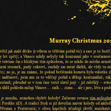
Murray Christmas 20
 těšil jak malé děcko (s věkem se těšívám pořád víc) a zase je to bož
ky let zpět); a Vánoce nikdy nebyly tak konzumní jako v současnosti,
e trávíme čas s blízkými tím způsobem, že se nikdo do ničeho nenutí
není stromek, jindy cukroví, onehdy zas méně dárků, ale vždy tu m
věci; no jo, je mi známo, že pokud betlémská kometa byla vskutku 1P
e nadčasové, jsem mu za to vděčný pořád a děkuji kontinuálně, tak
sťanů; původně se v tom čase totiž slavil jiný – již zaběhlý – svát
ch úhlů pohledu miluji Vánoce… sníh… zimu… ale i jaro, léto a p
ěc je muzika, nemohou chybět koledy! Začneme rovnou
tím nejlepší
 Freddie xD). A tradicí Stok si již dovolím nazvat koledy od násle
 Woman a Pentatonix; v obou kapelách účinkují skvělí muzikanti