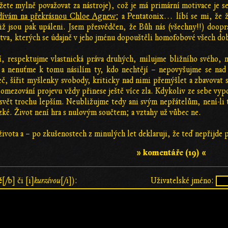
žete mylně považovat za nástroje), což je má primární motivace je se
 dívám na překrásnou Chloe Agnew
; a Pentatonix… líbí se mi, že
niž jsou pak upáleni. Jsem přesvědčen, že Bůh nás (všechny!!) doopr
tva, kterých se údajně v jeho jménu dopouštěli homofobové všech dob,
, respektujme vlastnická práva druhých, milujme bližního svého, n
a nenuťme k tomu násilím ty, kdo nechtějí – nepovyšujme se nad n
č, šířit myšlenky svobody, kriticky nad nimi přemýšlet a zbavovat s
 a omezování projevu vždy přinese ještě více zla. Kdykoliv ze sebe vy
 svět trochu lepším. Neubližujme tedy ani svým nepřátelům, není-li 
lízké. Život není hra s nulovým součtem; a vztahy už vůbec ne.
 života a – po zkušenostech z minulých let deklaruji, že teď nepřijde
» komentáře (19) «
ě
[/b] či [i]
kurzívou
[/i]):
Uživatelské jméno: