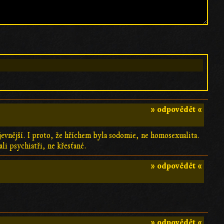
» odpovědět «
jevnější. I proto, že hříchem byla sodomie, ne homosexualita.
i psychiatři, ne křesťané.
» odpovědět «
» odpovědět «