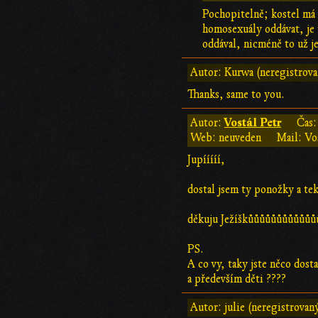
Pochopitelně; kostel má 
homosexuály oddávat, je t
oddával, nicméně to už j
Autor: Kurwa (neregistrov
Thanks, same to you.
Vostál Petr
Autor:
Čas
Web: neuveden
Mail: Vo
Jupííííí,
dostal jsem ty ponožky a tek
děkuju Ježíškůůůůůůůůůůůůů
PS.
A co vy, taky jste něco dost
a především děti ????
Autor: julie (neregistrovan