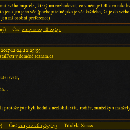
mít svého majitele, který má rozhodovat, co v něm je OK a co nikoliv
o jen a jen jeho věc (pochopitelně jako je věc každého, že je do svého 
e jen má osobní preference).
aný)
Čas:
2017-12-24 18:24:41
:
2017-12-24 22:25:59
stalPetr v doméně seznam.cz
utej svetr,
ů...
ali protože jste byli hodní a nezlobili stát, rodiče,manželky a manžel
ý)
Čas:
2017-12-26 17:54:43
Titulek: Xmass