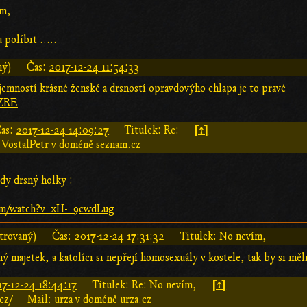
ím,
políbit .....
ný)
Čas:
2017-12-24 11:54:33
 jemností krásné ženské a drsností opravdovýho chlapa je to pravé
oZRE
[↑]
as:
2017-12-24 14:09:27
Titulek: Re:
 VostalPetr v doméně seznam.cz
edy drsný holky :
om/watch?v=xH-_9cwdLug
trovaný)
Čas:
2017-12-24 17:31:32
Titulek: No nevím,
 majetek, a katolíci si nepřejí homosexuály v kostele, tak by si měli
[↑]
17-12-24 18:44:17
Titulek: Re: No nevím,
cz/
Mail: urza v doméně urza.cz