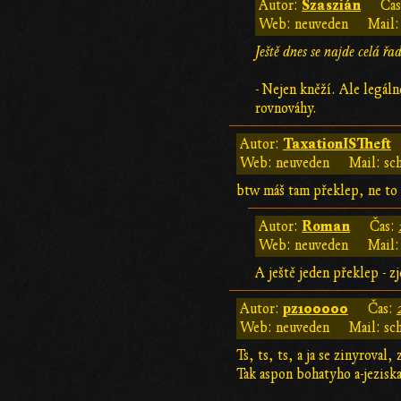
Szaszián
Autor:
Ča
Web: neuveden
Mail:
Ještě dnes se najde celá řa
- Nejen kněží. Ale legál
rovnováhy.
TaxationISTheft
Autor:
Web: neuveden
Mail: sc
btw máš tam překlep, ne to
Roman
Autor:
Čas:
Web: neuveden
Mail:
A ještě jeden překlep - 
pz100000
Autor:
Čas:
Web: neuveden
Mail: sc
Ts, ts, ts, a ja se zinyroval,
Tak aspon bohatyho a-jeziska