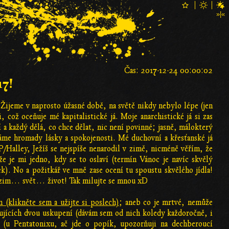
Čas: 2017-12-24 00:00:02
17!
í! Žijeme v naprosto úžasné době, na světě nikdy nebylo lépe (jen
 což oceňuje mé kapitalistické já. Moje anarchistické já si zas
 a každý dělá, co chce dělat, nic není povinné; jasně, málokterý
áme hromady lásky a spokojenosti. Mé duchovní a křesťanské já
/Halley, Ježíš se nejspíše nenarodil v zimě, nicméně věřím, že
že je mi jedno, kdy se to oslaví (termín Vánoc je navíc skvělý
ek). No a požitkář ve mně zase ocení tu spoustu skvělého jídla!
odzim… svět… život! Tak milujte se mnou xD
m (klikněte sem a užijte si poslech)
; aneb co je mrtvé, nemůže
dujících dvou uskupení (dávám sem od nich koledy každoročně, i
 (u Pentatonixu, ač jde o popík, upozorňuji na dechberoucí