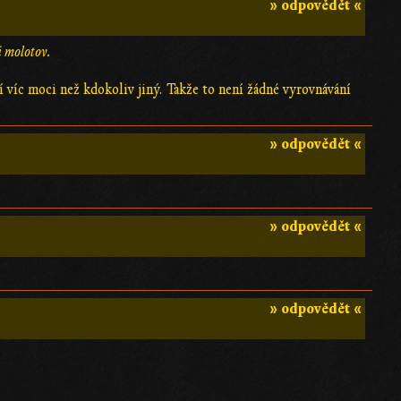
» odpovědět «
i molotov.
 víc moci než kdokoliv jiný. Takže to není žádné vyrovnávání
» odpovědět «
» odpovědět «
» odpovědět «