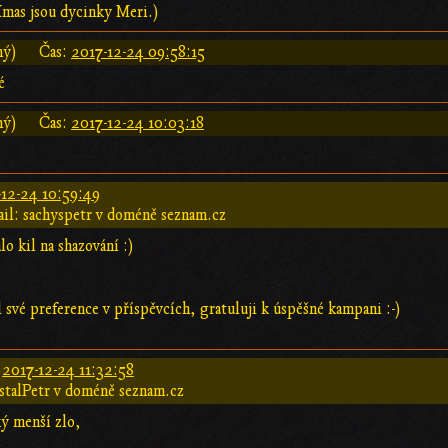
mas jsou dycinky Meri.)
ný)
Čas:
2017-12-24 09:58:15
é
ný)
Čas:
2017-12-24 10:03:18
-12-24 10:59:49
il: sachyspetr v doméně seznam.cz
lo kil na shazování :)
il své preference v příspěvcích, gratuluji k úspěšné kampani :-)
:
2017-12-24 11:32:58
stalPetr v doméně seznam.cz
ý menší zlo,