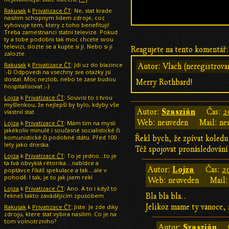
Rakusak
k
Privatizace ČT
: Ne, stat krade
nasilim schopnym lidem zdroje, coz
vyhovuje tem, ktery z toho benefituji!
Treba zamestnanci statni televize. Pokud
ty a tobe podobni tak moc chcete svou
televizi, slozte se a kupte si ji. Nebo si ji
Reagujete na tento komentář:
zalozte.
Rakusak
k
Privatizace ČT
: Jdi uz do blazince
Autor: Vlach (neregistrova
:-D Odpovedi na vsechny sve otazky jsi
dostal. Moc nezlob, nebo te zase budou
Merry Rothbard!
hospitalisovat ;-)
Lojza
k
Privatizace ČT
: Souvisí to s tvou
myšlenkou, že nejlepší by bylo, kdyby vše
Szaszián
Autor:
Čas:
2
vlastnil stat
Web: neuveden
Mail: ne
Lojza
k
Privatizace ČT
: Mám tím na mysli
jakékoliv minulé i současné socialistické či
komunistické či podobné státu. Před 100
Řekl bych, že zpívat koledu 
lety jako dneska.
Též spojovat pronásledování
Lojza
k
Privatizace ČT
: To je jedno...to je
ta tvá obvyklá rétorika....nabídce a
Lojza
Autor:
Čas:
2
poptávce říkáš spekulace a tak....ale v
pohodě. I tak, je to jak jsem rekl
Web: neuveden
Mail:
Lojza
k
Privatizace ČT
: Ano. A to i když to
řekneš takto zavádějícím zpusobem
Bla bla bla..
Jelikoz mame ty vanoce, 
Rakusak
k
Privatizace ČT
: Jiste. Je zde diky
zdroju, ktere stat vybira nasilim. Co je na
tom volnotrzniho?
Szaszián
Autor: