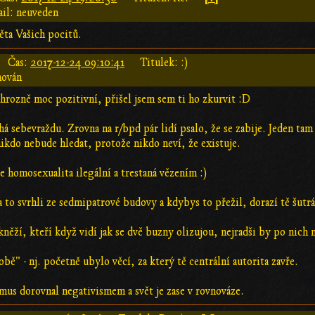
il: neuveden
ěta Vašich pocitů.
Čas:
2017-12-24 09:10:41
Titulek: :)
hován
 hrozně moc pozitivní, přišel jsem sem ti ho zkurvit :D
á sebevraždu. Zrovna na r/bpd pár lidí psalo, že se zabije. Jeden tam 
nikdo nebude hledat, protože nikdo neví, že existuje.
je homosexualita ilegální a trestaná vězením :)
 to svrhli ze sedmipatrové budovy a kdybys to přežil, dorazí tě šutr
 kněží, kteří když vidí jak se dvě buzny olizujou, nejradši by po nich
bě" - nj. početně ubylo věcí, za který tě centrální autorita zavře.
smus dorovnal negativismem a svět je zase v rovnováze.