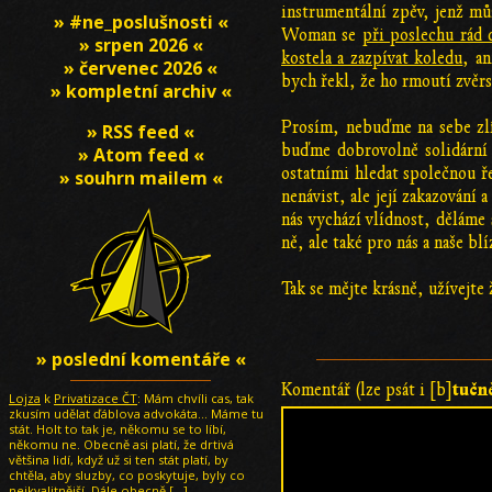
instrumentální zpěv, jenž mů
» #ne_poslušnosti «
Woman se
při poslechu rád
» srpen 2026 «
kostela a zazpívat koledu
, a
» červenec 2026 «
bych řekl, že ho rmoutí zvěrs
» kompletní archiv «
Prosím, nebuďme na sebe zlí
» RSS feed «
buďme dobrovolně solidární 
» Atom feed «
ostatními hledat společnou ře
» souhrn mailem «
nenávist, ale její zakazování
nás vychází vlídnost, děláme
ně, ale také pro nás a naše b
Tak se mějte krásně, užívejte
» poslední komentáře «
tučn
Komentář (lze psát i [b]
Lojza
k
Privatizace ČT
: Mám chvíli cas, tak
zkusím udělat ďáblova advokáta... Máme tu
stát. Holt to tak je, někomu se to líbí,
někomu ne. Obecně asi platí, že drtivá
většina lidí, když už si ten stát platí, by
chtěla, aby sluzby, co poskytuje, byly co
nejkvalitnější. Dále obecně
[…]