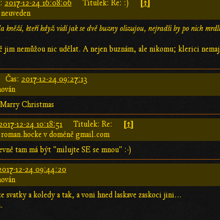
[↑]
s:
2017-12-24 16:08:06
Titulek: Re: :)
 neuveden
da kněží, kteří když vidí jak se dvě buzny olizujou, nejradši by po nich mrdl
ně jim nemůžou nic udělat. A nejen buznám, ale nikomu; klerici nemají
Čas:
2017-12-24 09:27:13
hován
 Marry Christmas
[↑]
2017-12-24 10:18:51
Titulek: Re:
 roman.hocke v doméně gmail.com
zjevně tam má být "milujte SE se mnou" :-)
2017-12-24 09:44:20
hován
 ze svatky a koledy a tak, a voni hned laskave zaskoci jini...
.