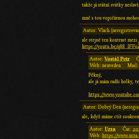
takže já státní svátky neslav
mně s tou vopičárnou mohou 
Autor: Vlach (neregistrova
ale stejně ten kontrast mezi
https://youtu.be/q88_lFF
Vostál Petr
Autor:
Č
Web: neuveden
Mail:
Pěkný,
ale já mám radši holky, t
https://www.youtube.c
Autor: Dobrý Den (neregis
ale, když máme ctít soukromý
Urza
Autor:
Čas:
20
Web:
https://www.urza.