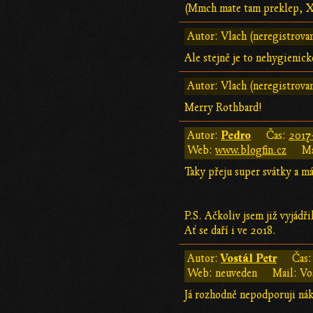
(Mmch mate tam preklep, X
Autor: Vlach (neregistrova
Ale stejně je to nehygienick
Autor: Vlach (neregistrova
Merry Rothbard!
Pedro
Autor:
Čas:
2017
Web:
www.blogfin.cz
Ma
Taky přeju super svátky a má
P.S. Ačkoliv jsem již vyjádř
Ať se daří i ve 2018.
Vostál Petr
Autor:
Čas
Web: neuveden
Mail: Vo
Já rozhodně nepodporuji nák