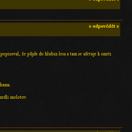
» odpovědět «
popisoval, že půjde do hlubin lesa a tam se ufetuje k smrti
ákama.
 mrdli molotov.