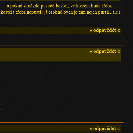
.... a pokud si někdo postaví kostel, ve kterém bude třeba
kostela třeba nepustí; já osobně bych je tam nejen pustil, ale i
» odpovědět «
» odpovědět «
y
» odpovědět «