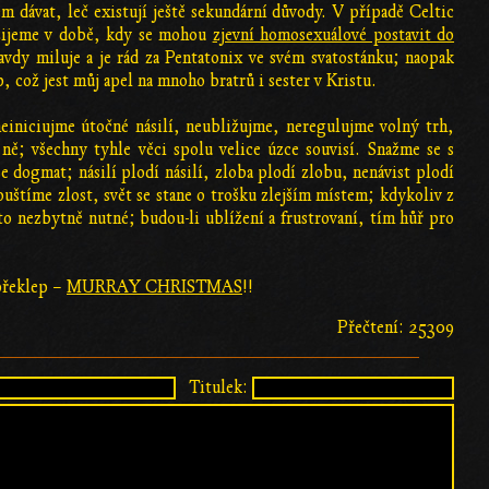
m dávat, leč existují ještě sekundární důvody. V případě Celtic
 žijeme v době, kdy se mohou
zjevní homosexuálové postavit do
avdy miluje a je rád za Pentatonix ve svém svatostánku; naopak
 což jest můj apel na mnoho bratrů i sester v Kristu.
einiciujme útočné násilí, neubližujme, neregulujme volný trh,
ě; všechny tyhle věci spolu velice úzce souvisí. Snažme se s
e dogmat; násilí plodí násilí, zloba plodí zlobu, nenávist plodí
pouštíme zlost, svět se stane o trošku zlejším místem; kdykoliv z
to nezbytně nutné; budou-li ublížení a frustrovaní, tím hůř pro
 překlep –
MURRAY CHRISTMAS
!!
Přečtení: 25309
Titulek: