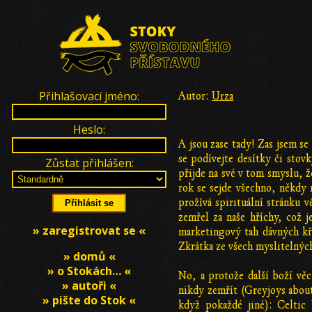
Přihlašovací jméno:
Autor:
Urza
Heslo:
A jsou zase tady! Zas jsem se
se podívejte desítky či stov
Zůstat přihlášen:
přijde na své v tom smyslu, ž
rok se sejde všechno, někdy 
prožívá spirituální stránku 
zemřel za naše hříchy, což j
» zaregistrovat se «
marketingový tah dávných kře
Zkrátka ze všech myslitelný
» domů «
» o Stokách… «
No, a protože další boží v
» autoři «
nikdy zemřít (Greyjoys about
» pište do Stok «
když pokaždé jiné): Celtic