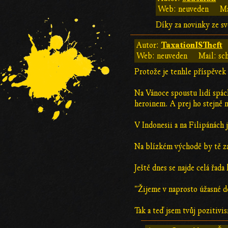
Web: neuveden
Ma
Díky za novinky ze sv
TaxationISTheft
Autor:
Web: neuveden
Mail: sc
Protože je tenhle příspěvek
Na Vánoce spoustu lidí spách
heroinem. A prej ho stejně 
V Indonesii a na Filipánách 
Na blízkém východě by tě za
Ještě dnes se najde celá řada
"Žijeme v naprosto úžasné do
Tak a teď jsem tvůj pozitivi