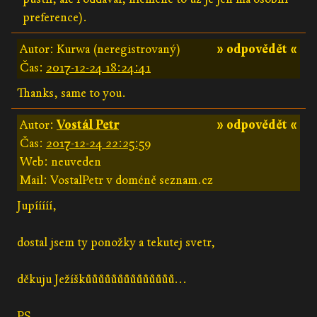
preference).
Autor: Kurwa (neregistrovaný)
» odpovědět «
Čas:
2017-12-24 18:24:41
Thanks, same to you.
Autor:
Vostál Petr
» odpovědět «
Čas:
2017-12-24 22:25:59
Web: neuveden
Mail: VostalPetr v doméně seznam.cz
Jupííííí,
dostal jsem ty ponožky a tekutej svetr,
děkuju Ježíškůůůůůůůůůůůůůů...
PS.