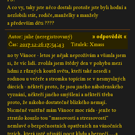
A co vy, taky jste něco dostali protože jste byli hodní a
nezlobili stát, rodiče,manželky a manžely
a především děti ????
Autor: julie (neregistrovaný)
» odpovědět «
Čas:
2017-12-26 17:54:43
Titulek: Xmass
no ty Vánoce - letos je nějak neprožívám a všimla jsem
si, že víc lidí. zvolila jsem štědrý den v pohybu mezi
lidmi z různých koutů světa, kteří také nesedí s
rodinou u večeře a stromku topícím se v nesmyslných
dárcích - někteří proto, že jsou jiného náboženského
vyznání, někteří jiného smýšlení a někteří třeba
proto, že nikoho dostatečně blízkého nemají.
Nicméně vnitřně mám Vánoce moc ráda - jenže to
ztratilo kouzlo tou "massovostí a stressovostí"
nemluvě o bezpečnostních opatřeních na vánočních
trzích, která jistě přináší pocit klidu a bezpečí....a