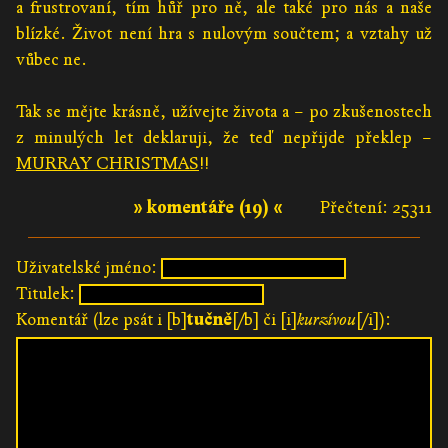
a frustrovaní, tím hůř pro ně, ale také pro nás a naše
blízké. Život není hra s nulovým součtem; a vztahy už
vůbec ne.
Tak se mějte krásně, užívejte života a – po zkušenostech
z minulých let deklaruji, že teď nepřijde překlep –
MURRAY CHRISTMAS
!!
» komentáře (19) «
Přečtení: 25311
Uživatelské jméno:
Titulek:
Komentář (lze psát i [b]
tučně
[/b] či [i]
kurzívou
[/i]):