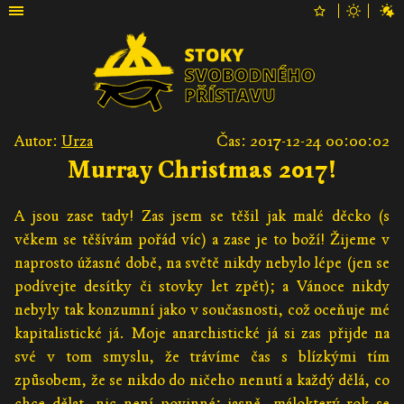
Autor:
Urza
Čas: 2017-12-24 00:00:02
Murray Christmas 2017!
A jsou zase tady! Zas jsem se těšil jak malé děcko (s
věkem se těšívám pořád víc) a zase je to boží! Žijeme v
naprosto úžasné době, na světě nikdy nebylo lépe (jen se
podívejte desítky či stovky let zpět); a Vánoce nikdy
nebyly tak konzumní jako v současnosti, což oceňuje mé
kapitalistické já. Moje anarchistické já si zas přijde na
své v tom smyslu, že trávíme čas s blízkými tím
způsobem, že se nikdo do ničeho nenutí a každý dělá, co
chce dělat, nic není povinné; jasně, málokterý rok se