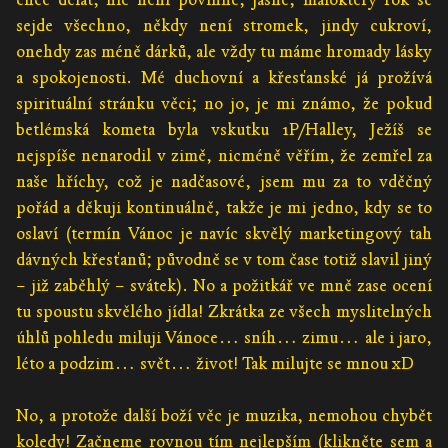
sejde všechno, někdy není stromek, jindy cukroví,
onehdy zas méně dárků, ale vždy tu máme hromady lásky
a spokojenosti. Mé duchovní a křesťanské já prožívá
spirituální stránku věci; no jo, je mi známo, že pokud
betlémská kometa byla vskutku 1P/Halley, Ježíš se
nejspíše nenarodil v zimě, nicméně věřím, že zemřel za
naše hříchy, což je nadčasové, jsem mu za to vděčný
pořád a děkuji kontinuálně, takže je mi jedno, kdy se to
oslaví (termín Vánoc je navíc skvělý marketingový tah
dávných křesťanů; původně se v tom čase totiž slavil jiný
– již zaběhlý – svátek). No a požitkář ve mně zase ocení
tu spoustu skvělého jídla! Zkrátka ze všech myslitelných
úhlů pohledu miluji Vánoce… sníh… zimu… ale i jaro,
léto a podzim… svět… život! Tak milujte se mnou xD
No, a protože další boží věc je muzika, nemohou chybět
koledy! Začneme rovnou
tím nejlepším (klikněte sem a