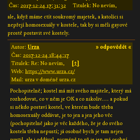
Čas:
2017-12-24 17:31:32
Titulek: No nevím,
ale, když máme ctít soukromý majetek, a katolíci si
nepřejí homosexuály v kostele, tak by si měli gayové
prostě postavit své kostely.
Autor:
Urza
» odpovědět «
Čas:
2017-12-24 18:44:17
Titulek: Re: No nevím,
[↑]
Web:
https://www.urza.cz/
Mail: urza v doméně urza.cz
Pochopitelně; kostel má mít svého majitele, který má
rozhodovat, co v něm je OK a co nikoliv.... a pokud
si někdo postaví kostel, ve kterém bude třeba
homosexuály oddávat, je to jen a jen jeho věc
(pochopitelně jako je věc každého, že je do svého
kostela třeba nepustí; já osobně bych je tam nejen
pustil, ale i oddával, nicméně to už je jen má osobní