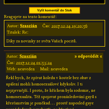
Vylít komentář do Stok
Reagujete na tento komentář:
Autor:
Szaszián
Čas:
2017-12-24 19:20:56
Titulek: Re:
Díky za novinky ze světa Vašich pocitů.
Autor:
Szaszián
» odpovědět «
Čas:
2017-12-24 01:53:24
Web: neuveden
Mail: neuveden
Řekl bych, že zpívat koledu v kostele bez obav z
upálení mohli homosexuálové kdykoliv. I ti
nejzjevnější. I proto, že hříchem byla sodomie, ne
homosexualita. Též spojovat pronásledování gayů s
křesťanstvím je poněkud… prostě naposled gaye