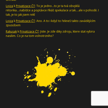
Lojza
k
Privatizace ČT
: To je jedno...to je ta tvá obvyklá
rétorika....nabídce a poptávce říkáš spekulace a tak....ale v pohodě. I
tak, je to jak jsem rekl
Lojza
k
Privatizace ČT
: Ano. A to i když to řekneš takto zavádějícím
zpusobem
Rakusak
k
Privatizace ČT
: Jiste. Je zde diky zdroju, ktere stat vybira
nasilim. Co je na tom volnotrzniho?