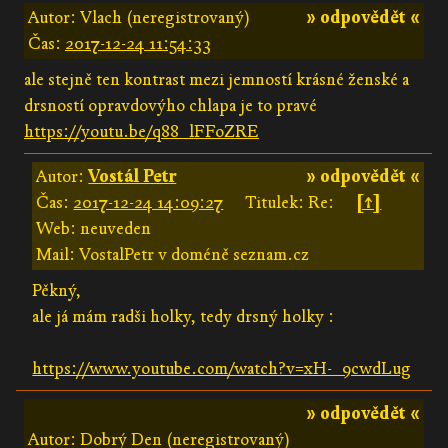
Autor: Vlach (neregistrovaný)
» odpovědět «
Čas:
2017-12-24 11:54:33
ale stejně ten kontrast mezi jemností krásné ženské a
drsností opravdovýho chlapa je to pravé
https://youtu.be/q88_lFFoZRE
Autor:
Vostál Petr
» odpovědět «
Čas:
2017-12-24 14:09:27
Titulek: Re:
[↑]
Web: neuveden
Mail: VostalPetr v doméně seznam.cz
Pěkný,
ale já mám radši holky, tedy drsný holky :
https://www.youtube.com/watch?v=xH-_9cwdLug
» odpovědět «
Autor: Dobrý Den (neregistrovaný)