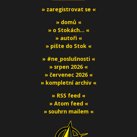
» zaregistrovat se «
» domů «
» o Stokách… «
» autoři «
» pište do Stok «
» #ne_poslušnosti «
» srpen 2026 «
» červenec 2026 «
» kompletní archiv «
» RSS feed «
» Atom feed «
» souhrn mailem «