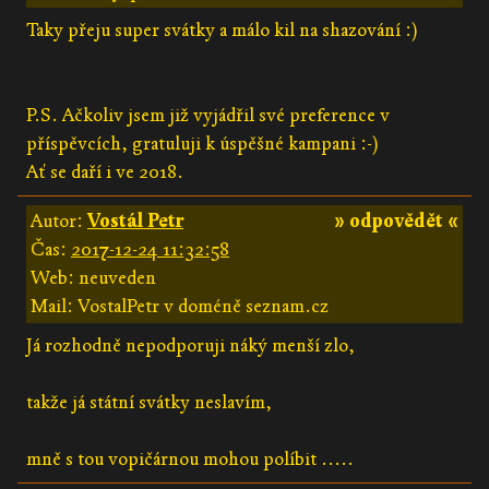
Taky přeju super svátky a málo kil na shazování :)
P.S. Ačkoliv jsem již vyjádřil své preference v
příspěvcích, gratuluji k úspěšné kampani :-)
Ať se daří i ve 2018.
Autor:
Vostál Petr
» odpovědět «
Čas:
2017-12-24 11:32:58
Web: neuveden
Mail: VostalPetr v doméně seznam.cz
Já rozhodně nepodporuji náký menší zlo,
takže já státní svátky neslavím,
mně s tou vopičárnou mohou políbit .....