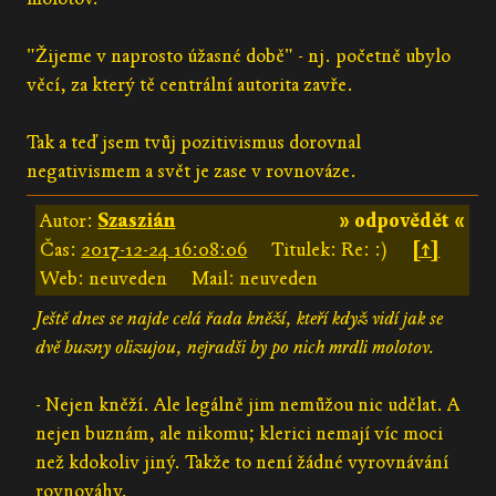
"Žijeme v naprosto úžasné době" - nj. početně ubylo
věcí, za který tě centrální autorita zavře.
Tak a teď jsem tvůj pozitivismus dorovnal
negativismem a svět je zase v rovnováze.
Autor:
Szaszián
» odpovědět «
Čas:
2017-12-24 16:08:06
Titulek: Re: :)
[↑]
Web: neuveden
Mail: neuveden
Ještě dnes se najde celá řada kněží, kteří když vidí jak se
dvě buzny olizujou, nejradši by po nich mrdli molotov.
- Nejen kněží. Ale legálně jim nemůžou nic udělat. A
nejen buznám, ale nikomu; klerici nemají víc moci
než kdokoliv jiný. Takže to není žádné vyrovnávání
rovnováhy.