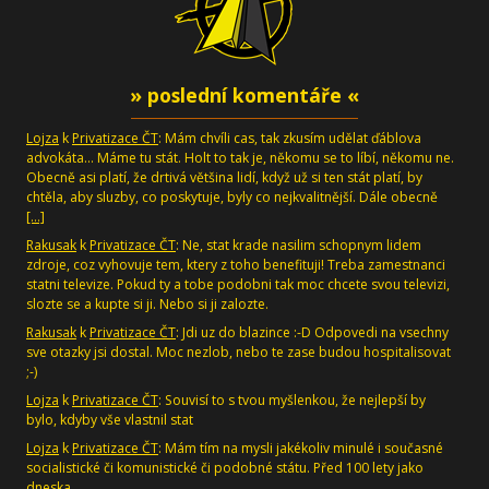
» poslední komentáře «
Lojza
k
Privatizace ČT
: Mám chvíli cas, tak zkusím udělat ďáblova
advokáta... Máme tu stát. Holt to tak je, někomu se to líbí, někomu ne.
Obecně asi platí, že drtivá většina lidí, když už si ten stát platí, by
chtěla, aby sluzby, co poskytuje, byly co nejkvalitnější. Dále obecně
[…]
Rakusak
k
Privatizace ČT
: Ne, stat krade nasilim schopnym lidem
zdroje, coz vyhovuje tem, ktery z toho benefituji! Treba zamestnanci
statni televize. Pokud ty a tobe podobni tak moc chcete svou televizi,
slozte se a kupte si ji. Nebo si ji zalozte.
Rakusak
k
Privatizace ČT
: Jdi uz do blazince :-D Odpovedi na vsechny
sve otazky jsi dostal. Moc nezlob, nebo te zase budou hospitalisovat
;-)
Lojza
k
Privatizace ČT
: Souvisí to s tvou myšlenkou, že nejlepší by
bylo, kdyby vše vlastnil stat
Lojza
k
Privatizace ČT
: Mám tím na mysli jakékoliv minulé i současné
socialistické či komunistické či podobné státu. Před 100 lety jako
dneska.