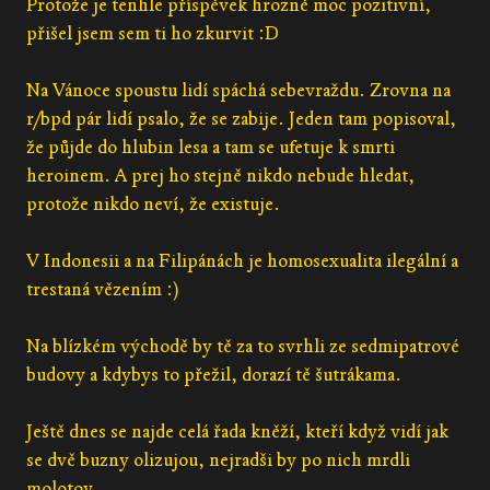
Protože je tenhle příspěvek hrozně moc pozitivní,
přišel jsem sem ti ho zkurvit :D
Na Vánoce spoustu lidí spáchá sebevraždu. Zrovna na
r/bpd pár lidí psalo, že se zabije. Jeden tam popisoval,
že půjde do hlubin lesa a tam se ufetuje k smrti
heroinem. A prej ho stejně nikdo nebude hledat,
protože nikdo neví, že existuje.
V Indonesii a na Filipánách je homosexualita ilegální a
trestaná vězením :)
Na blízkém východě by tě za to svrhli ze sedmipatrové
budovy a kdybys to přežil, dorazí tě šutrákama.
Ještě dnes se najde celá řada kněží, kteří když vidí jak
se dvě buzny olizujou, nejradši by po nich mrdli
molotov.