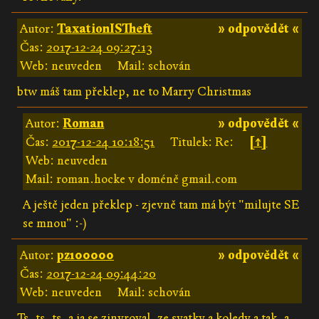
Autor:
TaxationISTheft
» odpovědět «
Čas:
2017-12-24 09:27:13
Web: neuveden
Mail: schován
btw máš tam překlep, ne to Marry Christmas
Autor:
Roman
» odpovědět «
Čas:
2017-12-24 10:18:51
Titulek: Re:
[↑]
Web: neuveden
Mail: roman.hocke v doméně gmail.com
A ještě jeden překlep - zjevně tam má být "milujte SE
se mnou" :-)
Autor:
pz100000
» odpovědět «
Čas:
2017-12-24 09:44:20
Web: neuveden
Mail: schován
Ts, ts, ts, a ja se zinyroval, ze svatky a koledy a tak, a