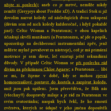
užijte si poslech)
; aneb co je mrtvé, nemůže nikdy
zemřít (Greyjoys about Freddie xD). A tradicí Stok si již
dovolím nazvat koledy od následujících dvou uskupení
(dávám sem od nich koledy každoročně, i když pokaždé
jiné): Celtic Woman a Pentatonix; v obou kapelách
účinkují skvělí muzikanti (u Pentatonixu, ač jde o popík,
upozorňuji na dechberoucí instrumentální zpěv, jenž
můžete mylně považovat za nástroje), což je má primární
motivace je sem dávat, leč existují ještě sekundární
důvody. V případě Celtic Woman se
při poslechu rád
dívám na překrásnou Chloe Agnew
; a Pentatonix… líbí
se mi, že žijeme v době, kdy se mohou
zjevní
homosexuálové postavit do kostela a zazpívat koledu
,
aniž jsou pak upáleni. Jsem přesvědčen, že Bůh nás
(všechny!!) doopravdy miluje a je rád za Pentatonix ve
svém svatostánku; naopak bych řekl, že ho rmoutí
zvěrstva, kterých se údajně v jeho jménu dopouštěli