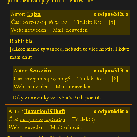
pronásledovali psychiatři, ne křesťané.
Autor:
Lojza
» odpovědět «
Čas:
2017-12-24 16:54:22
Titulek: Re:
[↑]
Web: neuveden
Mail: neuveden
Bla bla bla..
Jelikoz mame ty vanoce, nebudu to vice hrotit, I kdyz
mam chut
Autor:
Szaszián
» odpovědět «
Čas:
2017-12-24 19:20:56
Titulek: Re:
[↑]
Web: neuveden
Mail: neuveden
Díky za novinky ze světa Vašich pocitů.
Autor:
TaxationISTheft
» odpovědět «
Čas:
2017-12-24 09:10:41
Titulek: :)
Web: neuveden
Mail: schován