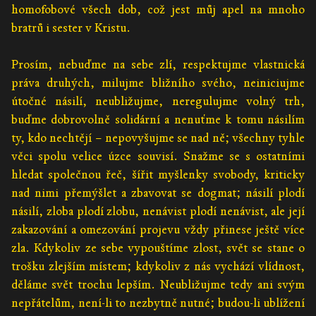
homofobové všech dob, což jest můj apel na mnoho
bratrů i sester v Kristu.
Prosím, nebuďme na sebe zlí, respektujme vlastnická
práva druhých, milujme bližního svého, neiniciujme
útočné násilí, neubližujme, neregulujme volný trh,
buďme dobrovolně solidární a nenuťme k tomu násilím
ty, kdo nechtějí – nepovyšujme se nad ně; všechny tyhle
věci spolu velice úzce souvisí. Snažme se s ostatními
hledat společnou řeč, šířit myšlenky svobody, kriticky
nad nimi přemýšlet a zbavovat se dogmat; násilí plodí
násilí, zloba plodí zlobu, nenávist plodí nenávist, ale její
zakazování a omezování projevu vždy přinese ještě více
zla. Kdykoliv ze sebe vypouštíme zlost, svět se stane o
trošku zlejším místem; kdykoliv z nás vychází vlídnost,
děláme svět trochu lepším. Neubližujme tedy ani svým
nepřátelům, není-li to nezbytně nutné; budou-li ublížení