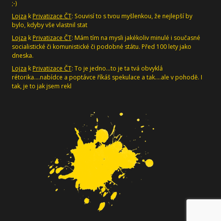
;-)
Lojza
k
Privatizace ČT
: Souvisí to s tvou myšlenkou, že nejlepší by
bylo, kdyby vše vlastnil stat
Lojza
k
Privatizace ČT
: Mám tím na mysli jakékoliv minulé i současné
socialistické či komunistické či podobné státu. Před 100 lety jako
dneska.
Lojza
k
Privatizace ČT
: To je jedno...to je ta tvá obvyklá
rétorika....nabídce a poptávce říkáš spekulace a tak....ale v pohodě. I
tak, je to jak jsem rekl