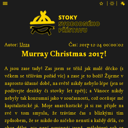
Autor:
Urza
Čas: 2017-12-24 00:00:02
Murray Christmas 2017!
A jsou zase tady! Zas jsem se těšil jak malé děcko (s
věkem se těšívám pořád víc) a zase je to boží! Žijeme v
naprosto úžasné době, na světě nikdy nebylo lépe (jen se
podívejte desítky či stovky let zpět); a Vánoce nikdy
nebyly tak konzumní jako v současnosti, což oceňuje mé
kapitalistické já. Moje anarchistické já si zas přijde na
své v tom smyslu, že trávíme čas s blízkými tím
způsobem, že se nikdo do ničeho nenutí a každý dělá, co
chce dělat, nic není povinné; jasně, málokterý rok se