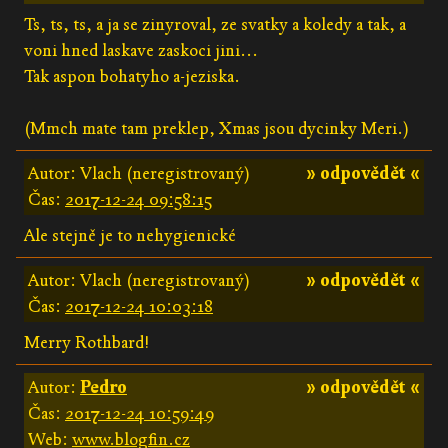
Ts, ts, ts, a ja se zinyroval, ze svatky a koledy a tak, a
voni hned laskave zaskoci jini...
Tak aspon bohatyho a-jeziska.
(Mmch mate tam preklep, Xmas jsou dycinky Meri.)
Autor: Vlach (neregistrovaný)
» odpovědět «
Čas:
2017-12-24 09:58:15
Ale stejně je to nehygienické
Autor: Vlach (neregistrovaný)
» odpovědět «
Čas:
2017-12-24 10:03:18
Merry Rothbard!
Autor:
Pedro
» odpovědět «
Čas:
2017-12-24 10:59:49
Web:
www.blogfin.cz