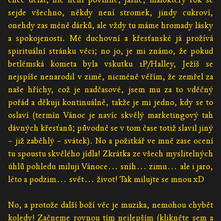
sejde všechno, někdy není stromek, jindy cukroví,
onehdy zas méně dárků, ale vždy tu máme hromady lásky
a spokojenosti. Mé duchovní a křesťanské já prožívá
spirituální stránku věci; no jo, je mi známo, že pokud
betlémská kometa byla vskutku 1P/Halley, Ježíš se
nejspíše nenarodil v zimě, nicméně věřím, že zemřel za
naše hříchy, což je nadčasové, jsem mu za to vděčný
pořád a děkuji kontinuálně, takže je mi jedno, kdy se to
oslaví (termín Vánoc je navíc skvělý marketingový tah
dávných křesťanů; původně se v tom čase totiž slavil jiný
– již zaběhlý – svátek). No a požitkář ve mně zase ocení
tu spoustu skvělého jídla! Zkrátka ze všech myslitelných
úhlů pohledu miluji Vánoce… sníh… zimu… ale i jaro,
léto a podzim… svět… život! Tak milujte se mnou xD
No, a protože další boží věc je muzika, nemohou chybět
koledy! Začneme rovnou
tím nejlepším (klikněte sem a