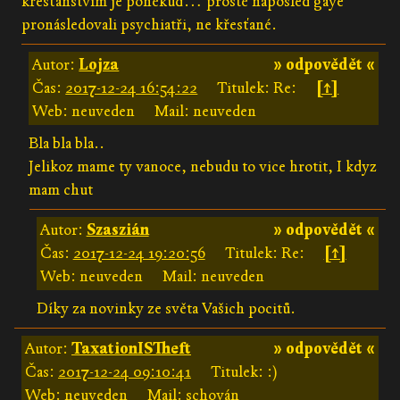
křesťanstvím je poněkud… prostě naposled gaye
pronásledovali psychiatři, ne křesťané.
Autor:
Lojza
» odpovědět «
Čas:
2017-12-24 16:54:22
Titulek: Re:
[↑]
Web: neuveden
Mail: neuveden
Bla bla bla..
Jelikoz mame ty vanoce, nebudu to vice hrotit, I kdyz
mam chut
Autor:
Szaszián
» odpovědět «
Čas:
2017-12-24 19:20:56
Titulek: Re:
[↑]
Web: neuveden
Mail: neuveden
Díky za novinky ze světa Vašich pocitů.
Autor:
TaxationISTheft
» odpovědět «
Čas:
2017-12-24 09:10:41
Titulek: :)
Web: neuveden
Mail: schován