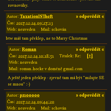
rovnováhy.
Autor:
TaxationISTheft
» odpovědět «
Čas:
2017-12-24 09:27:13
Web: neuveden
Mail: schován
btw máš tam překlep, ne to Marry Christmas
Autor:
Roman
» odpovědět «
Čas:
2017-12-24 10:18:51
Titulek: Re:
[↑]
Web: neuveden
Mail: roman.hocke v doméně gmail.com
A ještě jeden překlep - zjevně tam má být "milujte SE
se mnou" :-)
Autor:
pz100000
» odpovědět «
Čas:
2017-12-24 09:44:20
Web: neuveden
Mail: schován