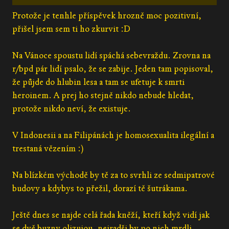
Protože je tenhle příspěvek hrozně moc pozitivní,
přišel jsem sem ti ho zkurvit :D
Na Vánoce spoustu lidí spáchá sebevraždu. Zrovna na
r/bpd pár lidí psalo, že se zabije. Jeden tam popisoval,
že půjde do hlubin lesa a tam se ufetuje k smrti
heroinem. A prej ho stejně nikdo nebude hledat,
protože nikdo neví, že existuje.
V Indonesii a na Filipánách je homosexualita ilegální a
trestaná vězením :)
Na blízkém východě by tě za to svrhli ze sedmipatrové
budovy a kdybys to přežil, dorazí tě šutrákama.
Ještě dnes se najde celá řada kněží, kteří když vidí jak
se dvě buzny olizujou, nejradši by po nich mrdli