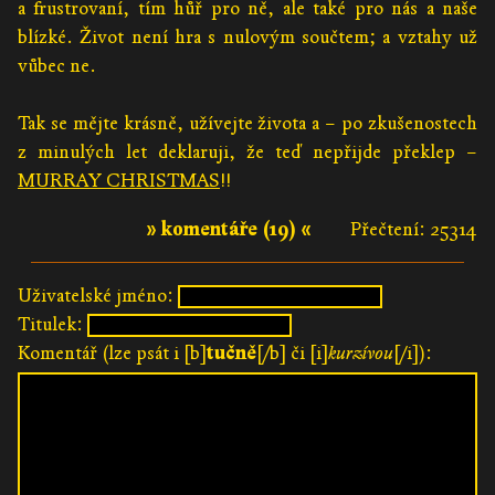
a frustrovaní, tím hůř pro ně, ale také pro nás a naše
blízké. Život není hra s nulovým součtem; a vztahy už
vůbec ne.
Tak se mějte krásně, užívejte života a – po zkušenostech
z minulých let deklaruji, že teď nepřijde překlep –
MURRAY CHRISTMAS
!!
» komentáře (19) «
Přečtení: 25314
Uživatelské jméno:
Titulek:
Komentář (lze psát i [b]
tučně
[/b] či [i]
kurzívou
[/i]):