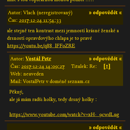
Autor: Vlach (neregistrovaný)
» odpovědět «
Čas:
2017-12-24 11:54:33
ale stejně ten kontrast mezi jemností krásné ženské a
drsností opravdovýho chlapa je to pravé
https://youtu.be/q88_lFFoZRE
Autor:
Vostál Petr
» odpovědět «
Čas:
2017-12-24 14:09:27
Titulek: Re:
[↑]
Web: neuveden
Mail: VostalPetr v doméně seznam.cz
Pěkný,
ale já mám radši holky, tedy drsný holky :
https://www.youtube.com/watch?v=xH-_9cwdLug
» odpovědět «