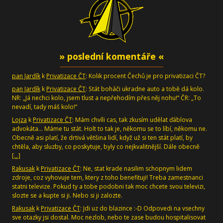
» poslední komentáře «
pan Jardík
k
Privatizace ČT
: Kolik procent Čechů je pro privatizaci ČT?
pan Jardík
k
Privatizace ČT
: Stát boháči ukradne auto a tobě dá kolo.
NR: „Já nechci kolo, jsem tlust a nepřehodím přes něj nohu!“ ČR: „To
nevadí, tady máš kolo!“
Lojza
k
Privatizace ČT
: Mám chvíli cas, tak zkusím udělat ďáblova
advokáta... Máme tu stát. Holt to tak je, někomu se to líbí, někomu ne.
Obecně asi platí, že drtivá většina lidí, když už si ten stát platí, by
chtěla, aby sluzby, co poskytuje, byly co nejkvalitnější. Dále obecně
[…]
Rakusak
k
Privatizace ČT
: Ne, stat krade nasilim schopnym lidem
zdroje, coz vyhovuje tem, ktery z toho benefituji! Treba zamestnanci
statni televize. Pokud ty a tobe podobni tak moc chcete svou televizi,
slozte se a kupte si ji. Nebo si ji zalozte.
Rakusak
k
Privatizace ČT
: Jdi uz do blazince :-D Odpovedi na vsechny
sve otazky jsi dostal. Moc nezlob, nebo te zase budou hospitalisovat