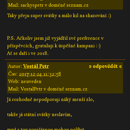
Mail: sachyspetr v doméně seznam.cz
Taky přeju super svátky a málo kil na shazování :)
P.S. Ačkoliv jsem již vyjádřil své preference v
příspěvcích, gratuluji k úspěšné kampani :-)
Ať se daří i ve 2018.
Autor:
Vostál Petr
» odpovědět «
Čas:
2017-12-24 11:32:58
Web: neuveden
Mail: VostalPetr v doméně seznam.cz
Já rozhodně nepodporuji náký menší zlo,
takže já státní svátky neslavím,
mně s tou vopičárnou mohou políbit .....