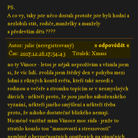
PS.
A co vy, taky jste něco dostali protože jste byli hodní a
nezlobili stát, rodiče,manželky a manžely
a především děti ????
Autor: julie (neregistrovaný)
» odpovědět «
Čas:
2017-12-26 17:54:43
Titulek: Xmass
no ty Vánoce - letos je nějak neprožívám a všimla jsem
si, že víc lidí. zvolila jsem štědrý den v pohybu mezi
lidmi z různých koutů světa, kteří také nesedí s
rodinou u večeře a stromku topícím se v nesmyslných
dárcích - někteří proto, že jsou jiného náboženského
vyznání, někteří jiného smýšlení a někteří třeba
proto, že nikoho dostatečně blízkého nemají.
Nicméně vnitřně mám Vánoce moc ráda - jenže to
ztratilo kouzlo tou "massovostí a stressovostí"
nemluvě o bezpečnostních opatřeních na vánočních