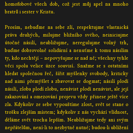
homofobové všech dob, což jest můj apel na mnoho
bratrů i sester v Kristu.
Prosím, nebuďme na sebe zlí, respektujme vlastnická
práva druhých, milujme bližního svého, neiniciujme
útočné násilí, neubližujme, neregulujme volný trh,
buďme dobrovolně solidární a nenuťme k tomu násilím
ty, kdo nechtějí – nepovyšujme se nad ně; všechny tyhle
věci spolu velice úzce souvisí. Snažme se s ostatními
hledat společnou řeč, šířit myšlenky svobody, kriticky
nad nimi přemýšlet a zbavovat se dogmat; násilí plodí
násilí, zloba plodí zlobu, nenávist plodí nenávist, ale její
zakazování a omezování projevu vždy přinese ještě více
zla. Kdykoliv ze sebe vypouštíme zlost, svět se stane o
trošku zlejším místem; kdykoliv z nás vychází vlídnost,
děláme svět trochu lepším. Neubližujme tedy ani svým
nepřátelům, není-li to nezbytně nutné; budou-li ublížení