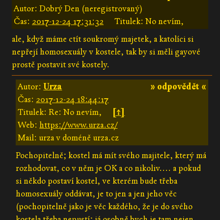
Autor: Dobrý Den (neregistrovaný)
Čas:
2017-12-24 17:31:32
Titulek: No nevím,
ale, když máme ctít soukromý majetek, a katolíci si
nepřejí homosexuály v kostele, tak by si měli gayové
prostě postavit své kostely.
Autor:
Urza
» odpovědět «
Čas:
2017-12-24 18:44:17
Titulek: Re: No nevím,
[↑]
Web:
https://www.urza.cz/
Mail: urza v doméně urza.cz
Pochopitelně; kostel má mít svého majitele, který má
rozhodovat, co v něm je OK a co nikoliv.... a pokud
si někdo postaví kostel, ve kterém bude třeba
homosexuály oddávat, je to jen a jen jeho věc
(pochopitelně jako je věc každého, že je do svého
kostela třeba nepustí; já osobně bych je tam nejen