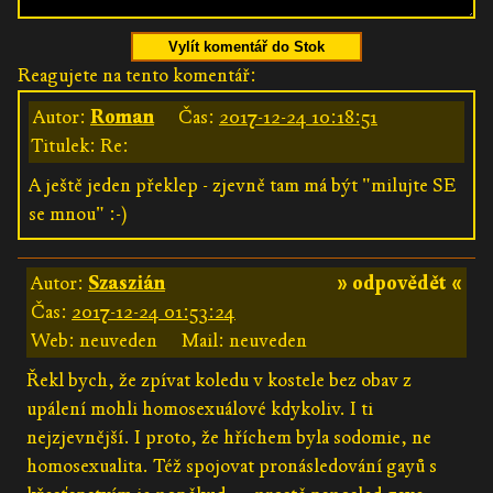
Vylít komentář do Stok
Reagujete na tento komentář:
Autor:
Roman
Čas:
2017-12-24 10:18:51
Titulek: Re:
A ještě jeden překlep - zjevně tam má být "milujte SE
se mnou" :-)
Autor:
Szaszián
» odpovědět «
Čas:
2017-12-24 01:53:24
Web: neuveden
Mail: neuveden
Řekl bych, že zpívat koledu v kostele bez obav z
upálení mohli homosexuálové kdykoliv. I ti
nejzjevnější. I proto, že hříchem byla sodomie, ne
homosexualita. Též spojovat pronásledování gayů s