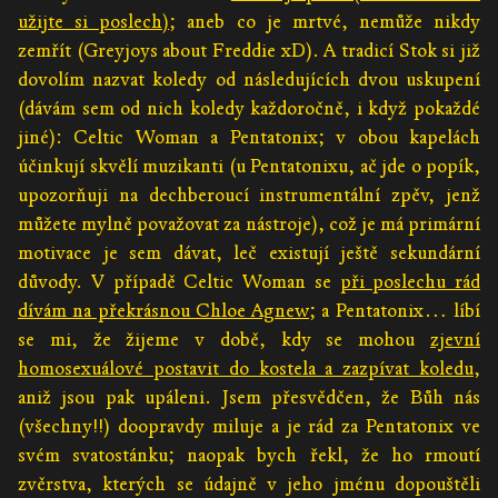
užijte si poslech)
; aneb co je mrtvé, nemůže nikdy
zemřít (Greyjoys about Freddie xD). A tradicí Stok si již
dovolím nazvat koledy od následujících dvou uskupení
(dávám sem od nich koledy každoročně, i když pokaždé
jiné): Celtic Woman a Pentatonix; v obou kapelách
účinkují skvělí muzikanti (u Pentatonixu, ač jde o popík,
upozorňuji na dechberoucí instrumentální zpěv, jenž
můžete mylně považovat za nástroje), což je má primární
motivace je sem dávat, leč existují ještě sekundární
důvody. V případě Celtic Woman se
při poslechu rád
dívám na překrásnou Chloe Agnew
; a Pentatonix… líbí
se mi, že žijeme v době, kdy se mohou
zjevní
homosexuálové postavit do kostela a zazpívat koledu
,
aniž jsou pak upáleni. Jsem přesvědčen, že Bůh nás
(všechny!!) doopravdy miluje a je rád za Pentatonix ve
svém svatostánku; naopak bych řekl, že ho rmoutí
zvěrstva, kterých se údajně v jeho jménu dopouštěli