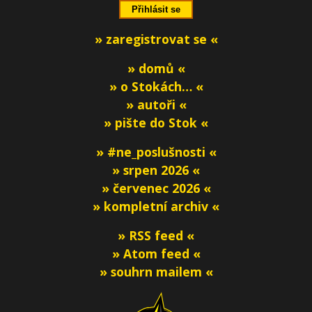
» zaregistrovat se «
» domů «
» o Stokách… «
» autoři «
» pište do Stok «
» #ne_poslušnosti «
» srpen 2026 «
» červenec 2026 «
» kompletní archiv «
» RSS feed «
» Atom feed «
» souhrn mailem «