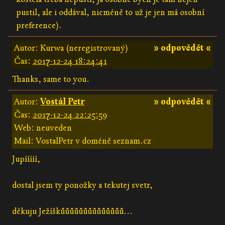
pustil, ale i oddával, nicméně to už je jen má osobní
preference).
Autor: Kurwa (neregistrovaný)
» odpovědět «
Čas:
2017-12-24 18:24:41
Thanks, same to you.
Autor:
Vostál Petr
» odpovědět «
Čas:
2017-12-24 22:25:59
Web: neuveden
Mail: VostalPetr v doméně seznam.cz
Jupííííí,
dostal jsem ty ponožky a tekutej svetr,
děkuju Ježíškůůůůůůůůůůůůůů...