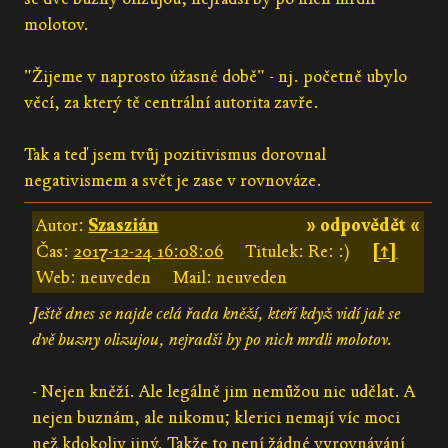
molotov.
"Žijeme v naprosto úžasné době" - nj. početně ubylo
věcí, za který tě centrální autorita zavře.
Tak a teď jsem tvůj pozitivismus dorovnal
negativismem a svět je zase v rovnováze.
Autor:
Szaszián
» odpovědět «
Čas:
2017-12-24 16:08:06
Titulek: Re: :)
[↑]
Web: neuveden
Mail: neuveden
Ještě dnes se najde celá řada kněží, kteří když vidí jak se
dvě buzny olizujou, nejradši by po nich mrdli molotov.
- Nejen kněží. Ale legálně jim nemůžou nic udělat. A
nejen buznám, ale nikomu; klerici nemají víc moci
než kdokoliv jiný. Takže to není žádné vyrovnávání