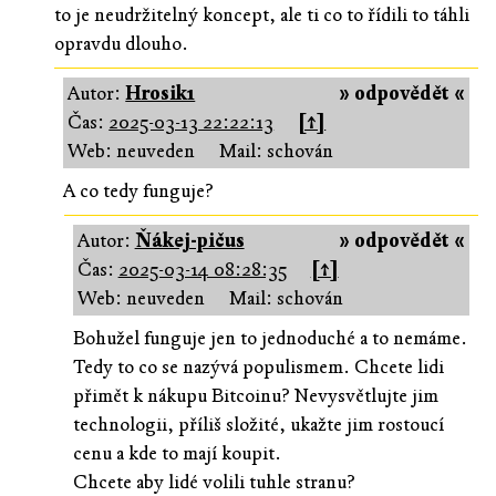
to je neudržitelný koncept, ale ti co to řídili to táhli
opravdu dlouho.
Autor:
Hrosik1
» odpovědět «
Čas:
2025-03-13 22:22:13
[↑]
Web: neuveden
Mail: schován
A co tedy funguje?
Autor:
Ňákej-pičus
» odpovědět «
Čas:
2025-03-14 08:28:35
[↑]
Web: neuveden
Mail: schován
Bohužel funguje jen to jednoduché a to nemáme.
Tedy to co se nazývá populismem. Chcete lidi
přimět k nákupu Bitcoinu? Nevysvětlujte jim
technologii, příliš složité, ukažte jim rostoucí
cenu a kde to mají koupit.
Chcete aby lidé volili tuhle stranu?