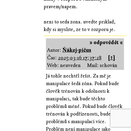
pravem/napem.
neni to seda zona. uvedte priklad,
kdy si myslite, ze to v rozporu je.
» odpovědět «
Autor:
Ňákej-pičus
Čas:
2025-03-16 17:37:28
[↑]
Web: neuveden
Mail: schován
Já tohle nechtěl řešit. Za mě je
manipulace šedá zóna. Pokud bude
člověk trénován k odolnosti k
manipulaci, tak bude těchto
problémů méně. Pokud bude člověk
trénován k podřízenosti, bude
problémů s manipulací více.
Problém není manipulace jako