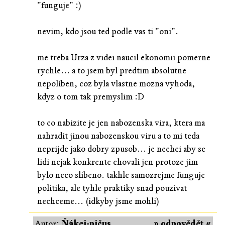
"funguje" :)
nevim, kdo jsou ted podle vas ti "oni".
me treba Urza z videi naucil ekonomii pomerne
rychle... a to jsem byl predtim absolutne
nepolíben, coz byla vlastne mozna vyhoda,
kdyz o tom tak premyslim :D
to co nabizite je jen nabozenska vira, ktera ma
nahradit jinou nabozenskou viru a to mi teda
neprijde jako dobry zpusob... je nechci aby se
lidi nejak konkrente chovali jen protoze jim
bylo neco slibeno. takhle samozrejme funguje
politika, ale tyhle praktiky snad pouzivat
nechceme... (idkyby jsme mohli)
Autor:
Ňákej-pičus
» odpovědět «