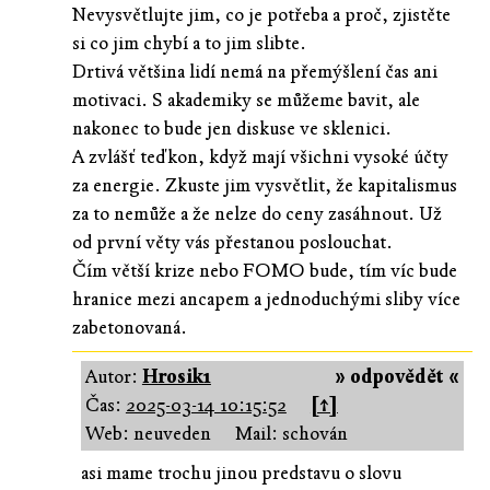
Nevysvětlujte jim, co je potřeba a proč, zjistěte
si co jim chybí a to jim slibte.
Drtivá většina lidí nemá na přemýšlení čas ani
motivaci. S akademiky se můžeme bavit, ale
nakonec to bude jen diskuse ve sklenici.
A zvlášť teďkon, když mají všichni vysoké účty
za energie. Zkuste jim vysvětlit, že kapitalismus
za to nemůže a že nelze do ceny zasáhnout. Už
od první věty vás přestanou poslouchat.
Čím větší krize nebo FOMO bude, tím víc bude
hranice mezi ancapem a jednoduchými sliby více
zabetonovaná.
Autor:
Hrosik1
» odpovědět «
Čas:
2025-03-14 10:15:52
[↑]
Web: neuveden
Mail: schován
asi mame trochu jinou predstavu o slovu