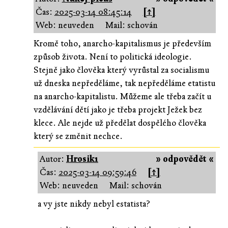
Čas:
2025-03-14 08:45:14
[↑]
Web: neuveden
Mail: schován
Kromě toho, anarcho-kapitalismus je především
způsob života. Není to politická ideologie.
Stejně jako člověka který vyrůstal za socialismu
už dneska nepředěláme, tak nepředěláme etatistu
na anarcho-kapitalistu. Můžeme ale třeba začít u
vzdělávání dětí jako je třeba projekt Ježek bez
klece. Ale nejde už předělat dospělého člověka
který se změnit nechce.
Autor:
Hrosik1
» odpovědět «
Čas:
2025-03-14 09:59:46
[↑]
Web: neuveden
Mail: schován
a vy jste nikdy nebyl estatista?