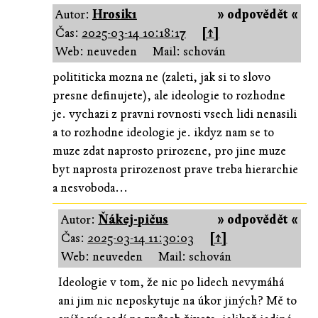
Autor:
Hrosik1
» odpovědět «
Čas:
2025-03-14 10:18:17
[↑]
Web: neuveden
Mail: schován
polititicka mozna ne (zaleti, jak si to slovo
presne definujete), ale ideologie to rozhodne
je. vychazi z pravni rovnosti vsech lidi nenasili
a to rozhodne ideologie je. ikdyz nam se to
muze zdat naprosto prirozene, pro jine muze
byt naprosta prirozenost prave treba hierarchie
a nesvoboda...
Autor:
Ňákej-pičus
» odpovědět «
Čas:
2025-03-14 11:30:03
[↑]
Web: neuveden
Mail: schován
Ideologie v tom, že nic po lidech nevymáhá
ani jim nic neposkytuje na úkor jiných? Mě to