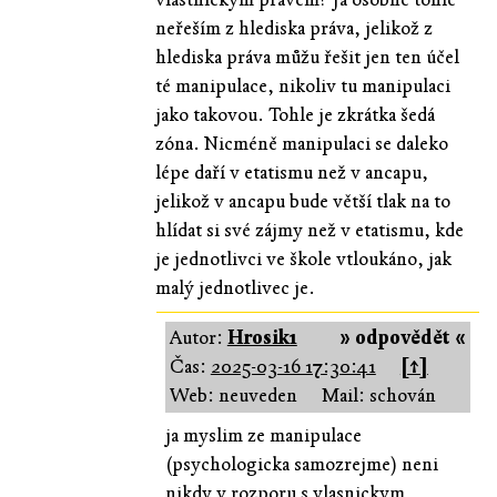
neřeším z hlediska práva, jelikož z
hlediska práva můžu řešit jen ten účel
té manipulace, nikoliv tu manipulaci
jako takovou. Tohle je zkrátka šedá
zóna. Nicméně manipulaci se daleko
lépe daří v etatismu než v ancapu,
jelikož v ancapu bude větší tlak na to
hlídat si své zájmy než v etatismu, kde
je jednotlivci ve škole vtloukáno, jak
malý jednotlivec je.
Autor:
Hrosik1
» odpovědět «
Čas:
2025-03-16 17:30:41
[↑]
Web: neuveden
Mail: schován
ja myslim ze manipulace
(psychologicka samozrejme) neni
nikdy v rozporu s vlasnickym