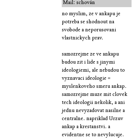
Mail: schován
no myslim, ze v ankapu je
potreba se shodnout na
svobode a neporusovani
vlastnickych prav.
samozrejme ze ve ankapu
budou zit i lide s jinymi
ideologiemi, ale nebudou to
vyznavaci ideologie =
myslenkoveho smeru ankap.
samozrejme muze mit clovek
tech ideologii nekolik, a ani
jednu nevyzadovat nasilne a
centralne. napriklad Urzuv
ankap a krestanstvi. a
evidentne se to nevylucuje.