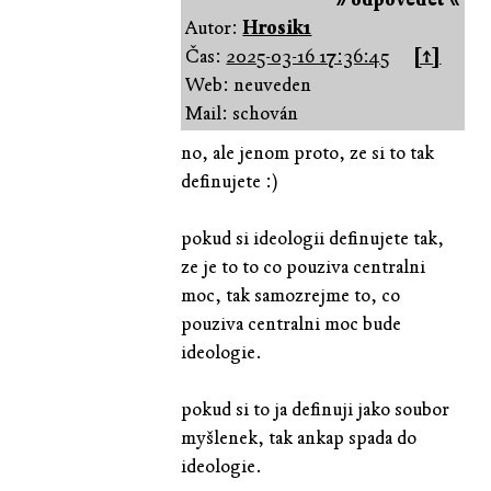
Autor:
Hrosik1
Čas:
2025-03-16 17:36:45
[↑]
Web: neuveden
Mail: schován
no, ale jenom proto, ze si to tak
definujete :)
pokud si ideologii definujete tak,
ze je to to co pouziva centralni
moc, tak samozrejme to, co
pouziva centralni moc bude
ideologie.
pokud si to ja definuji jako soubor
myšlenek, tak ankap spada do
ideologie.