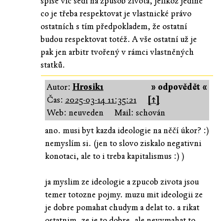
spíše víc sedí na způsob života, jelikož jediné
co je třeba respektovat je vlastnické právo
ostatních s tím předpokladem, že ostatní
budou respektovat totéž. A vše ostatní už je
pak jen arbitr tvořený v rámci vlastněných
statků.
Autor:
Hrosik1
» odpovědět «
Čas:
2025-03-14 11:35:21
[↑]
Web: neuveden
Mail: schován
ano. musi byt kazda ideologie na něčí úkor? :)
nemyslím si. (jen to slovo ziskalo negativni
konotaci, ale to i treba kapitalismus :) )
ja myslim ze ideologie a zpucob zivota jsou
temer totozne pojmy. muzu mit ideologii ze
je dobre pomahat chudym a delat to. a rikat
ostatnim, ze je to dobre, ale nevymahat to.