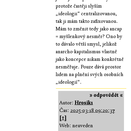
protože častěji slyším
„ideologii“ centralizovanou,
tak ji mám takto zafixovanou.
Mám to změnit tedy jako ancap
= myšlenkový nesměr? Ono by
to dávalo větší smysl, jelikož
anarcho-kapitalismus vlastně
jako koncepce nikam konkrétně
nesměřuje. Pouze dává prostor
lidem na plnění svých osobních
„ideologií“.
» odpovědět «
Autor:
Hrosik1
Čas:
2025-03-18 09:20:37
[↑]
Web: neuveden