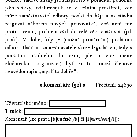
jako stávky, odehrávají-li se v tržním prostředí, kde
může zaměstnavatel odbory poslat do háje a na stávku
reagovat náborem nových pracovníků, což není nic
proti ničemu;
problém však do celé věci vnáší stát
(jak
jinak). V době, kdy je (možná primárním) posláním
odborů tlačit na zaměstnavatele skrze legislativu, tedy s
použitím násilného donucení, jde o více méně
zločineckou organizaci; byť si to mnozí členové
neuvědomují a „myslí to dobře“.
» komentáře (52) «
Přečtení: 24690
Uživatelské jméno:
Titulek:
Komentář (lze psát i [b]
tučně
[/b] či [i]
kurzívou
[/i]):