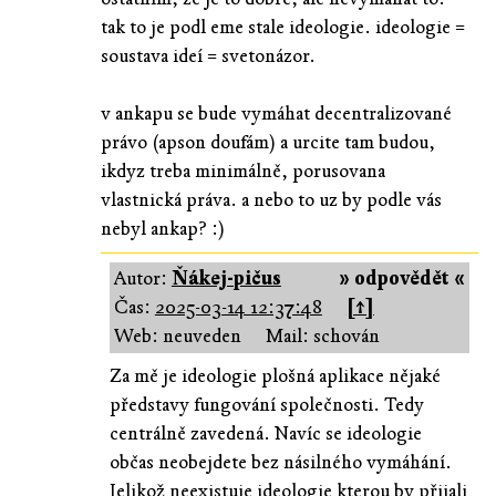
tak to je podl eme stale ideologie. ideologie =
soustava ideí = svetonázor.
v ankapu se bude vymáhat decentralizované
právo (apson doufám) a urcite tam budou,
ikdyz treba minimálně, porusovana
vlastnická práva. a nebo to uz by podle vás
nebyl ankap? :)
Autor:
Ňákej-pičus
» odpovědět «
Čas:
2025-03-14 12:37:48
[↑]
Web: neuveden
Mail: schován
Za mě je ideologie plošná aplikace nějaké
představy fungování společnosti. Tedy
centrálně zavedená. Navíc se ideologie
občas neobejdete bez násilného vymáhání.
Jelikož neexistuje ideologie kterou by přijali