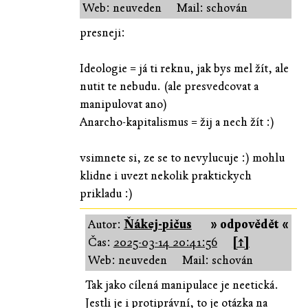
Web: neuveden
Mail: schován
presneji:
Ideologie = já ti reknu, jak bys mel žít, ale
nutit te nebudu. (ale presvedcovat a
manipulovat ano)
Anarcho-kapitalismus = žij a nech žít :)
vsimnete si, ze se to nevylucuje :) mohlu
klidne i uvezt nekolik praktickych
prikladu :)
Autor:
Ňákej-pičus
» odpovědět «
Čas:
2025-03-14 20:41:56
[↑]
Web: neuveden
Mail: schován
Tak jako cílená manipulace je neetická.
Jestli je i protiprávní, to je otázka na