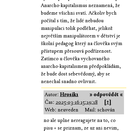
Anarcho-kapitalismus neznamená, že
budeme všichni svatí. Ačkoliv bych
počítal s tím, že lidé nebudou
manipulaci tolik podléhat, jelikož
největším manipulátorem v dětství je
školní pedagog který na člověka svým
přístupem přesouvá podřízenost.
Zatímco u člověka vychovaného
anarcho-kapitalismem předpokládám,
že bude dost sebevědomý, aby se
nenechal snadno ovlivnit.
Autor:
Hrosik1
» odpovědět «
Čas:
2025-03-16 15:19:18
[↑]
Web: neuveden
Mail: schován
no ale uplne nereagujete na to, co
pisu + se priznam, ze uz ani nevim,