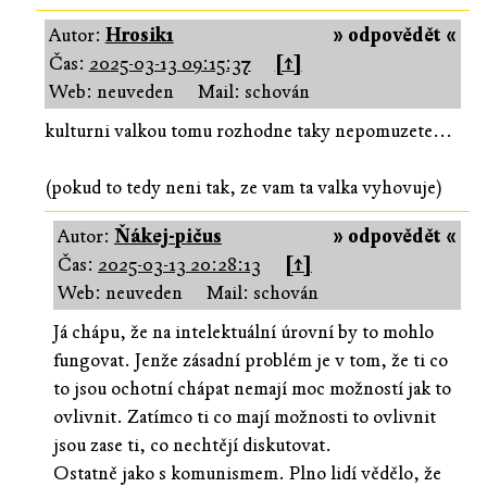
Autor:
Hrosik1
» odpovědět «
Čas:
2025-03-13 09:15:37
[↑]
Web: neuveden
Mail: schován
kulturni valkou tomu rozhodne taky nepomuzete...
(pokud to tedy neni tak, ze vam ta valka vyhovuje)
Autor:
Ňákej-pičus
» odpovědět «
Čas:
2025-03-13 20:28:13
[↑]
Web: neuveden
Mail: schován
Já chápu, že na intelektuální úrovní by to mohlo
fungovat. Jenže zásadní problém je v tom, že ti co
to jsou ochotní chápat nemají moc možností jak to
ovlivnit. Zatímco ti co mají možnosti to ovlivnit
jsou zase ti, co nechtějí diskutovat.
Ostatně jako s komunismem. Plno lidí vědělo, že