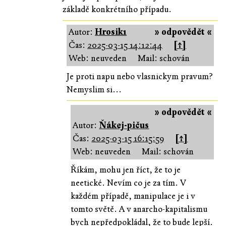
základě konkrétního případu.
Autor:
Hrosik1
» odpovědět «
Čas:
2025-03-15 14:12:44
[↑]
Web: neuveden
Mail: schován
Je proti napu nebo vlasnickym pravum?
Nemyslim si...
» odpovědět «
Autor:
Ňákej-pičus
Čas:
2025-03-15 16:15:59
[↑]
Web: neuveden
Mail: schován
Říkám, mohu jen říct, že to je
neetické. Nevím co je za tím. V
každém případě, manipulace je i v
tomto světě. A v anarcho-kapitalismu
bych nepředpokládal, že to bude lepší.