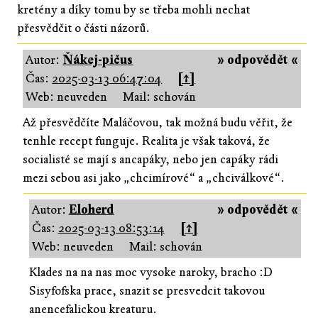
kretény a díky tomu by se třeba mohli nechat
přesvědčit o části názorů.
Autor:
Ňákej-pičus
» odpovědět «
Čas:
2025-03-13 06:47:04
[↑]
Web: neuveden
Mail: schován
Až přesvědčíte Maláčovou, tak možná budu věřit, že
tenhle recept funguje. Realita je však taková, že
socialisté se mají s ancapáky, nebo jen capáky rádi
mezi sebou asi jako „chcimírové“ a „chciválkové“.
Autor:
Eloherd
» odpovědět «
Čas:
2025-03-13 08:53:14
[↑]
Web: neuveden
Mail: schován
Klades na na nas moc vysoke naroky, bracho :D
Sisyfofska prace, snazit se presvedcit takovou
anencefalickou kreaturu.