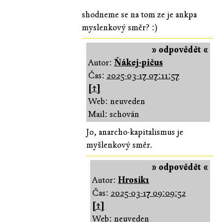
shodneme se na tom ze je ankpa
myslenkový směr? :)
» odpovědět «
Autor:
Ňákej-pičus
Čas:
2025-03-17 07:11:57
[↑]
Web: neuveden
Mail: schován
Jo, anarcho-kapitalismus je
myšlenkový směr.
» odpovědět «
Autor:
Hrosik1
Čas:
2025-03-17 09:09:52
[↑]
Web: neuveden