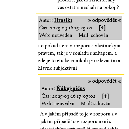
vas ostatni nechali na pokoji?
Autor:
Hrosik1
» odpovědět «
Čas:
2025-03-16 15:25:02
[↑]
Web: neuveden
Mail: schován
no pokud neni v rozporu s vlastnickym
pravem, tak je v souladu s ankapem. a
zde je to eticke ci nikoli je irelevantni a
hlavne subjektivni
» odpovědět «
Autor:
Ňákej-pičus
Čas:
2025-03-16 17:07:02
[↑]
Web: neuveden
Mail: schován
A v jakém případě to je v rozporu a v
jakém případě to v rozporu není s
vlastnickým právem? Já osobně tohle