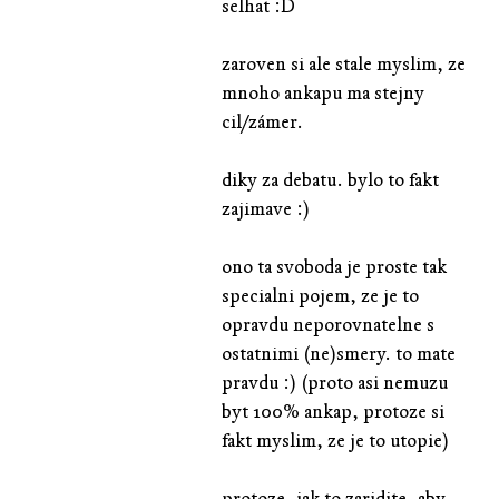
selhat :D
zaroven si ale stale myslim, ze
mnoho ankapu ma stejny
cil/zámer.
diky za debatu. bylo to fakt
zajimave :)
ono ta svoboda je proste tak
specialni pojem, ze je to
opravdu neporovnatelne s
ostatnimi (ne)smery. to mate
pravdu :) (proto asi nemuzu
byt 100% ankap, protoze si
fakt myslim, ze je to utopie)
protoze, jak to zaridite, aby