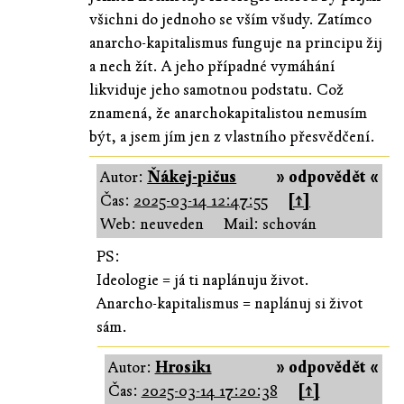
všichni do jednoho se vším všudy. Zatímco
anarcho-kapitalismus funguje na principu žij
a nech žít. A jeho případné vymáhání
likviduje jeho samotnou podstatu. Což
znamená, že anarchokapitalistou nemusím
být, a jsem jím jen z vlastního přesvědčení.
Autor:
Ňákej-pičus
» odpovědět «
Čas:
2025-03-14 12:47:55
[↑]
Web: neuveden
Mail: schován
PS:
Ideologie = já ti naplánuju život.
Anarcho-kapitalismus = naplánuj si život
sám.
Autor:
Hrosik1
» odpovědět «
Čas:
2025-03-14 17:20:38
[↑]