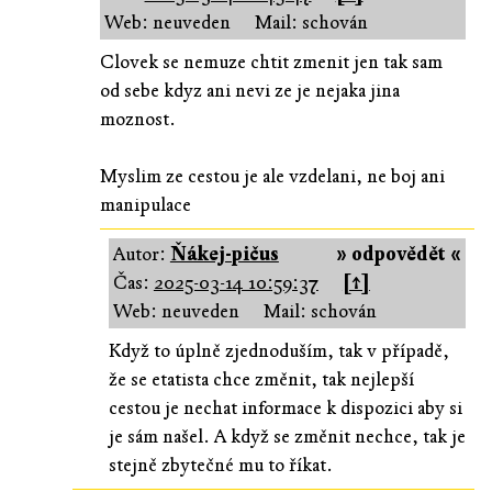
Web: neuveden
Mail: schován
Clovek se nemuze chtit zmenit jen tak sam
od sebe kdyz ani nevi ze je nejaka jina
moznost.
Myslim ze cestou je ale vzdelani, ne boj ani
manipulace
Autor:
Ňákej-pičus
» odpovědět «
Čas:
2025-03-14 10:59:37
[↑]
Web: neuveden
Mail: schován
Když to úplně zjednoduším, tak v případě,
že se etatista chce změnit, tak nejlepší
cestou je nechat informace k dispozici aby si
je sám našel. A když se změnit nechce, tak je
stejně zbytečné mu to říkat.