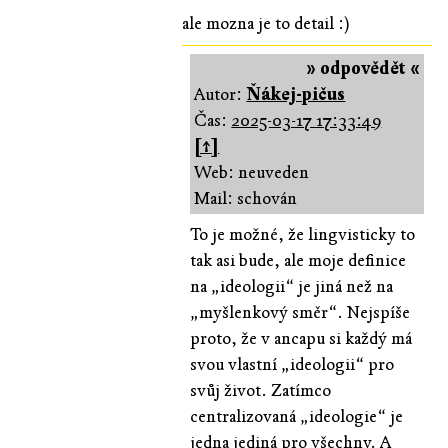
ale mozna je to detail :)
» odpovědět «
Autor:
Ňákej-pičus
Čas:
2025-03-17 17:33:49
[↑]
Web: neuveden
Mail: schován
To je možné, že lingvisticky to
tak asi bude, ale moje definice
na „ideologii“ je jiná než na
„myšlenkový směr“. Nejspíše
proto, že v ancapu si každý má
svou vlastní „ideologii“ pro
svůj život. Zatímco
centralizovaná „ideologie“ je
jedna jediná pro všechny. A