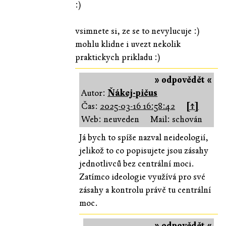
:)
vsimnete si, ze se to nevylucuje :)
mohlu klidne i uvezt nekolik
praktickych prikladu :)
» odpovědět «
Autor:
Ňákej-pičus
Čas:
2025-03-16 16:58:42
[↑]
Web: neuveden
Mail: schován
Já bych to spíše nazval neideologií,
jelikož to co popisujete jsou zásahy
jednotlivců bez centrální moci.
Zatímco ideologie využívá pro své
zásahy a kontrolu právě tu centrální
moc.
» odpovědět «