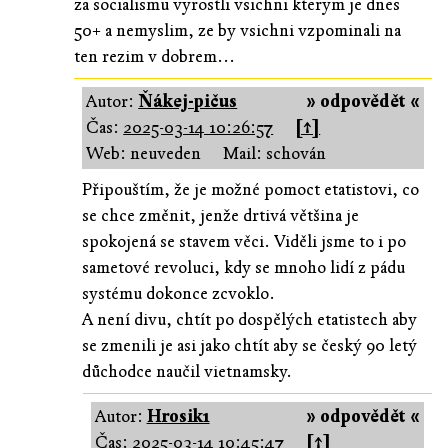
za socialismu vyrostli vsichni kterym je dnes
50+ a nemyslim, ze by vsichni vzpominali na
ten rezim v dobrem...
Autor:
Ňákej-pičus
» odpovědět «
Čas:
2025-03-14 10:26:57
[↑]
Web: neuveden
Mail: schován
Připouštím, že je možné pomoct etatistovi, co
se chce změnit, jenže drtivá většina je
spokojená se stavem věci. Viděli jsme to i po
sametové revoluci, kdy se mnoho lidí z pádu
systému dokonce zcvoklo.
A není divu, chtít po dospělých etatistech aby
se zmenili je asi jako chtít aby se český 90 letý
důchodce naučil vietnamsky.
Autor:
Hrosik1
» odpovědět «
Čas:
2025-03-14 10:45:47
[↑]