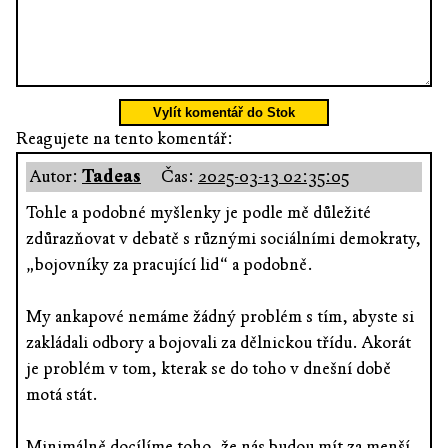
Vylít komentář do Stok
Reagujete na tento komentář:
Autor:
Tadeas
Čas:
2025-03-13 02:35:05
Tohle a podobné myšlenky je podle mě důležité
zdůrazňovat v debatě s různými sociálními demokraty,
„bojovníky za pracující lid“ a podobně.
My ankapové nemáme žádný problém s tím, abyste si
zakládali odbory a bojovali za dělnickou třídu. Akorát
je problém v tom, kterak se do toho v dnešní době
motá stát.
Minimálně docílíme toho, že nás budou mít za menší