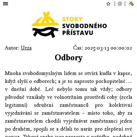
Autor:
Urza
Čas: 2025-03-13 00:00:02
Odbory
Mnoha svobodomyslným lidem se otvírá kudla v kapse,
když slyší o odborech; a je to naprosto pochopitelné…
v dnešní době. Leč nebylo tomu tak vždy; odbory
původně vznikaly ve volnotržním prostředí coby (zcela
legitimní) sdružení zaměstnanců pro kolektivní
vyjednávání se zaměstnavatelem – místo toho, aby za
zaměstnavatelem chodili vyjednávat zaměstnanci jeden
po druhém, spojili se a dělali to naráz pro zlepšení své
pozice. Takové snahy jsou naprosto v pořádku, podobně