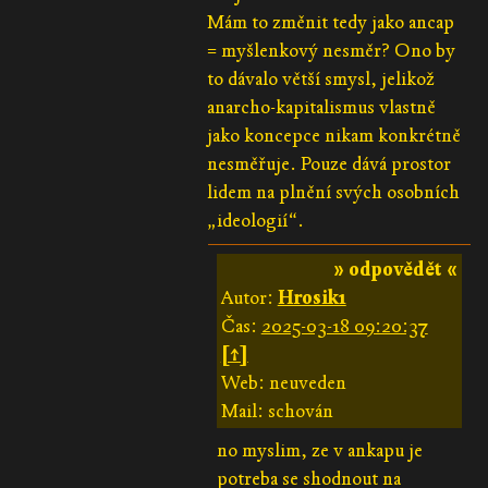
Mám to změnit tedy jako ancap
= myšlenkový nesměr? Ono by
to dávalo větší smysl, jelikož
anarcho-kapitalismus vlastně
jako koncepce nikam konkrétně
nesměřuje. Pouze dává prostor
lidem na plnění svých osobních
„ideologií“.
» odpovědět «
Autor:
Hrosik1
Čas:
2025-03-18 09:20:37
[↑]
Web: neuveden
Mail: schován
no myslim, ze v ankapu je
potreba se shodnout na