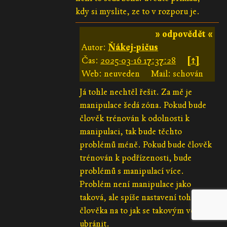
kdy si myslite, ze to v rozporu je.
» odpovědět «
Autor:
Ňákej-pičus
Čas:
2025-03-16 17:37:28
[↑]
Web: neuveden
Mail: schován
Já tohle nechtěl řešit. Za mě je
manipulace šedá zóna. Pokud bude
člověk trénován k odolnosti k
manipulaci, tak bude těchto
problémů méně. Pokud bude člověk
trénován k podřízenosti, bude
problémů s manipulací více.
Problém není manipulace jako
taková, ale spíše nastavení toho
člověka na to jak se takovým věcem
ubránit.