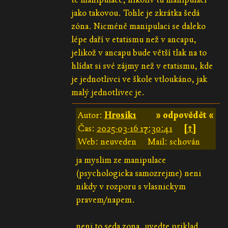
jako takovou. Tohle je zkrátka šedá
zóna. Nicméně manipulaci se daleko
lépe daří v etatismu než v ancapu,
jelikož v ancapu bude větší tlak na to
hlídat si své zájmy než v etatismu, kde
je jednotlivci ve škole vtloukáno, jak
malý jednotlivec je.
Autor:
Hrosik1
» odpovědět «
Čas:
2025-03-16 17:30:41
[↑]
Web: neuveden
Mail: schován
ja myslim ze manipulace
(psychologicka samozrejme) neni
nikdy v rozporu s vlasnickym
pravem/napem.
neni to seda zona. uvedte priklad,