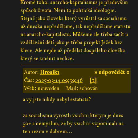
Kromě toho, anarcho-kapitalismus je především
způsob života. Není to politická ideologie.
Stejně jako člověka který vyrůstal za socialismu
už dneska nepředěláme, tak nepředěláme etatistu
na anarcho-kapitalistu. Můžeme ale třeba začít u
vzdělávání dětí jako je třeba projekt Ježek bez
klece. Ale nejde už předělat dospělého člověka
který se změnit nechce.
Autor:
Hrosik1
» odpovědět «
Čas:
2025-03-14 09:59:46
[↑]
Web: neuveden
Mail: schován
a vy jste nikdy nebyl estatista?
za socialismu vyrostli vsichni kterym je dnes
50+ a nemyslim, ze by vsichni vzpominali na
ten rezim v dobrem...