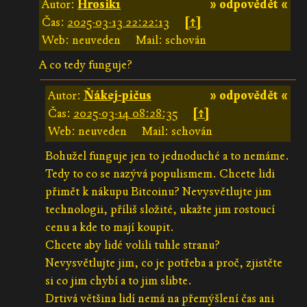
Autor:
Hrosik1
» odpovědět «
Čas:
2025-03-13 22:22:13
[↑]
Web: neuveden
Mail: schován
A co tedy funguje?
Autor:
Ňákej-pičus
» odpovědět «
Čas:
2025-03-14 08:28:35
[↑]
Web: neuveden
Mail: schován
Bohužel funguje jen to jednoduché a to nemáme.
Tedy to co se nazývá populismem. Chcete lidi
přimět k nákupu Bitcoinu? Nevysvětlujte jim
technologii, příliš složité, ukažte jim rostoucí
cenu a kde to mají koupit.
Chcete aby lidé volili tuhle stranu?
Nevysvětlujte jim, co je potřeba a proč, zjistěte
si co jim chybí a to jim slibte.
Drtivá většina lidí nemá na přemýšlení čas ani