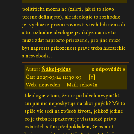
polititicka mozna ne (zaleti, jak si to slovo
presne definujete), ale ideologie to rozhodne
je. vychazi z pravni rovnosti vsech lidi nenasili
a to rozhodne ideologie je. ikdyz nam se to
muze zdat naprosto prirozene, pro jine muze
byt naprosta prirozenost prave treba hierarchie
a nesvoboda...
Autor:
Ňákej-pičus
» odpovědět «
Čas:
2025-03-14 11:30:03
[↑]
Web: neuveden
Mail: schován
Ideologie v tom, že nic po lidech nevymáhá
ani jim nic neposkytuje na úkor jiných? Mě to
spíše víc sedí na způsob života, jelikož jediné
co je třeba respektovat je vlastnické právo
ostatních s tím předpokladem, že ostatní