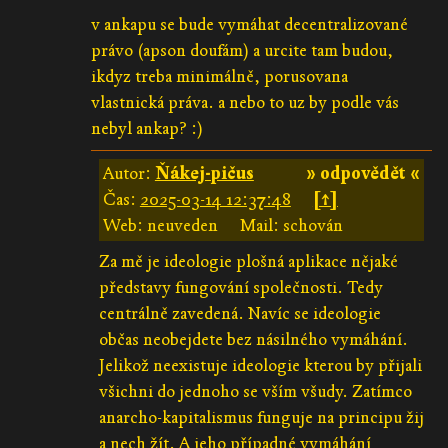
v ankapu se bude vymáhat decentralizované
právo (apson doufám) a urcite tam budou,
ikdyz treba minimálně, porusovana
vlastnická práva. a nebo to uz by podle vás
nebyl ankap? :)
Autor:
Ňákej-pičus
» odpovědět «
Čas:
2025-03-14 12:37:48
[↑]
Web: neuveden
Mail: schován
Za mě je ideologie plošná aplikace nějaké
představy fungování společnosti. Tedy
centrálně zavedená. Navíc se ideologie
občas neobejdete bez násilného vymáhání.
Jelikož neexistuje ideologie kterou by přijali
všichni do jednoho se vším všudy. Zatímco
anarcho-kapitalismus funguje na principu žij
a nech žít. A jeho případné vymáhání