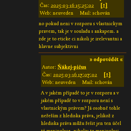
Čas:
2025-03-16 15:25:02
[↑]
Web: neuveden
Mail: schován
no pokud neni v rozporu s vlastnickym
pravem, tak je v souladu s ankapem. a
zde je to eticke ci nikoli je irelevantni a
hlavne subjektivni
» odpovědět «
Autor:
Ňákej-pičus
Čas:
2025-03-16 17:07:02
[↑]
Web: neuveden
Mail: schován
A v jakém případě to je v rozporu a v
jakém případě to v rozporu není s
vlastnickým právem? Já osobně tohle
neřeším z hlediska práva, jelikož z
hlediska práva můžu řešit jen ten účel
té manipulace, nikoliv tu manipulaci