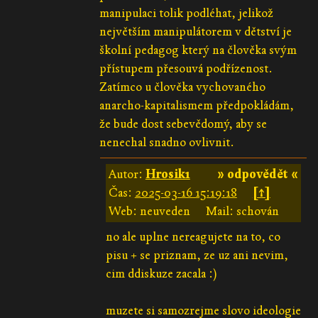
manipulaci tolik podléhat, jelikož
největším manipulátorem v dětství je
školní pedagog který na člověka svým
přístupem přesouvá podřízenost.
Zatímco u člověka vychovaného
anarcho-kapitalismem předpokládám,
že bude dost sebevědomý, aby se
nenechal snadno ovlivnit.
Autor:
Hrosik1
» odpovědět «
Čas:
2025-03-16 15:19:18
[↑]
Web: neuveden
Mail: schován
no ale uplne nereagujete na to, co
pisu + se priznam, ze uz ani nevim,
cim ddiskuze zacala :)
muzete si samozrejme slovo ideologie