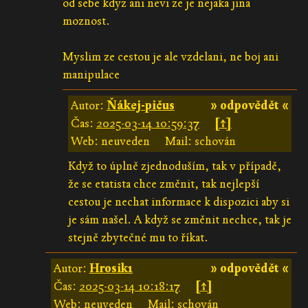
od sebe kdyz ani nevi ze je nejaka jina
moznost.
Myslim ze cestou je ale vzdelani, ne boj ani
manipulace
Autor:
Ňákej-pičus
» odpovědět «
Čas:
2025-03-14 10:59:37
[↑]
Web: neuveden
Mail: schován
Když to úplně zjednoduším, tak v případě,
že se etatista chce změnit, tak nejlepší
cestou je nechat informace k dispozici aby si
je sám našel. A když se změnit nechce, tak je
stejně zbytečné mu to říkat.
Autor:
Hrosik1
» odpovědět «
Čas:
2025-03-14 10:18:17
[↑]
Web: neuveden
Mail: schován