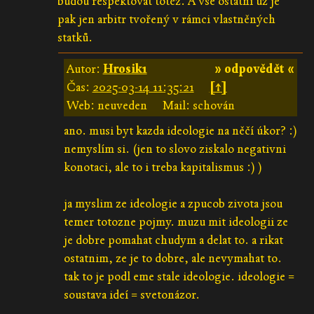
budou respektovat totéž. A vše ostatní už je
pak jen arbitr tvořený v rámci vlastněných
statků.
Autor:
Hrosik1
» odpovědět «
Čas:
2025-03-14 11:35:21
[↑]
Web: neuveden
Mail: schován
ano. musi byt kazda ideologie na něčí úkor? :)
nemyslím si. (jen to slovo ziskalo negativni
konotaci, ale to i treba kapitalismus :) )
ja myslim ze ideologie a zpucob zivota jsou
temer totozne pojmy. muzu mit ideologii ze
je dobre pomahat chudym a delat to. a rikat
ostatnim, ze je to dobre, ale nevymahat to.
tak to je podl eme stale ideologie. ideologie =
soustava ideí = svetonázor.