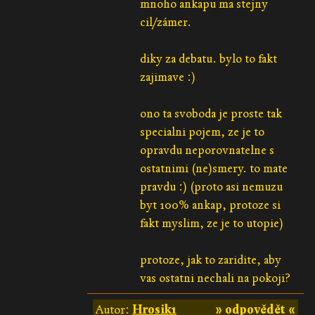
mnoho ankapu ma stejny
cil/zámer.
diky za debatu. bylo to fakt
zajimave :)
ono ta svoboda je proste tak
specialni pojem, ze je to
opravdu neporovnatelne s
ostatnimi (ne)smery. to mate
pravdu :) (proto asi nemuzu
byt 100% ankap, protoze si
fakt myslim, ze je to utopie)
protoze, jak to zaridite, aby
vas ostatni nechali na pokoji?
Autor:
Hrosik1
» odpovědět «