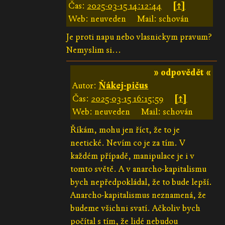
Čas:
2025-03-15 14:12:44
[↑]
Web: neuveden
Mail: schován
Je proti napu nebo vlasnickym pravum?
Nemyslim si...
» odpovědět «
Autor:
Ňákej-pičus
Čas:
2025-03-15 16:15:59
[↑]
Web: neuveden
Mail: schován
Říkám, mohu jen říct, že to je
neetické. Nevím co je za tím. V
každém případě, manipulace je i v
tomto světě. A v anarcho-kapitalismu
bych nepředpokládal, že to bude lepší.
Anarcho-kapitalismus neznamená, že
budeme všichni svatí. Ačkoliv bych
počítal s tím, že lidé nebudou