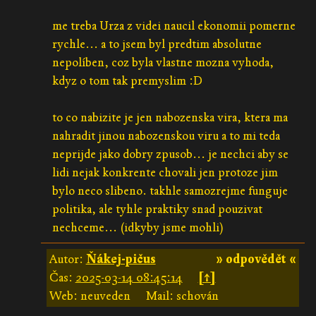
me treba Urza z videi naucil ekonomii pomerne
rychle... a to jsem byl predtim absolutne
nepolíben, coz byla vlastne mozna vyhoda,
kdyz o tom tak premyslim :D
to co nabizite je jen nabozenska vira, ktera ma
nahradit jinou nabozenskou viru a to mi teda
neprijde jako dobry zpusob... je nechci aby se
lidi nejak konkrente chovali jen protoze jim
bylo neco slibeno. takhle samozrejme funguje
politika, ale tyhle praktiky snad pouzivat
nechceme... (idkyby jsme mohli)
Autor:
Ňákej-pičus
» odpovědět «
Čas:
2025-03-14 08:45:14
[↑]
Web: neuveden
Mail: schován