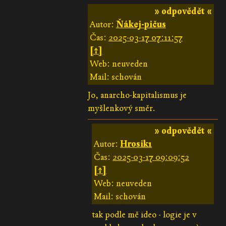
» odpovědět «
Autor:
Ňákej-pičus
Čas:
2025-03-17 07:11:57
[↑]
Web: neuveden
Mail: schován
Jo, anarcho-kapitalismus je
myšlenkový směr.
» odpovědět «
Autor:
Hrosik1
Čas:
2025-03-17 09:09:52
[↑]
Web: neuveden
Mail: schován
tak podle mě ideo - logie je v