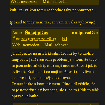
Web: neuveden
Mail: schován
kulturni valkou tomu rozhodne taky nepomuzete...
(pokud to tedy neni tak, ze vam ta valka vyhovuje)
Autor:
Ňákej-pičus
» odpovědět «
Čas:
2025-03-13 20:28:13
[↑]
Web: neuveden
Mail: schován
Já chápu, že na intelektuální úrovní by to mohlo
fungovat. Jenže zásadní problém je v tom, že ti co
to jsou ochotní chápat nemají moc možností jak to
ovlivnit. Zatímco ti co mají možnosti to ovlivnit
jsou zase ti, co nechtějí diskutovat.
Ostatně jako s komunismem. Plno lidí vědělo, že
to je neudržitelný koncept, ale ti co to řídili to táhli
opravdu dlouho.