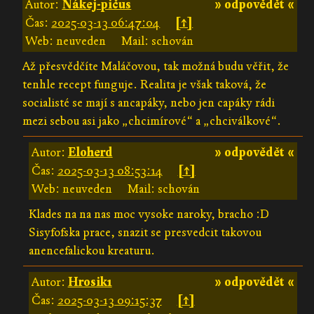
Autor:
Ňákej-pičus
» odpovědět «
Čas:
2025-03-13 06:47:04
[↑]
Web: neuveden
Mail: schován
Až přesvědčíte Maláčovou, tak možná budu věřit, že
tenhle recept funguje. Realita je však taková, že
socialisté se mají s ancapáky, nebo jen capáky rádi
mezi sebou asi jako „chcimírové“ a „chciválkové“.
Autor:
Eloherd
» odpovědět «
Čas:
2025-03-13 08:53:14
[↑]
Web: neuveden
Mail: schován
Klades na na nas moc vysoke naroky, bracho :D
Sisyfofska prace, snazit se presvedcit takovou
anencefalickou kreaturu.
Autor:
Hrosik1
» odpovědět «
Čas:
2025-03-13 09:15:37
[↑]