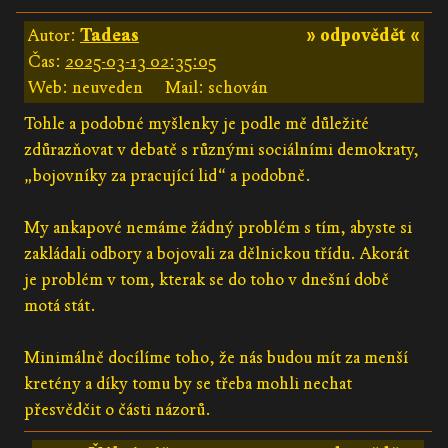
Autor:
Tadeas
» odpovědět «
Čas:
2025-03-13 02:35:05
Web: neuveden
Mail: schován
Tohle a podobné myšlenky je podle mě důležité
zdůrazňovat v debatě s různými sociálními demokraty,
„bojovníky za pracující lid“ a podobně.
My ankapové nemáme žádný problém s tím, abyste si
zakládali odbory a bojovali za dělnickou třídu. Akorát
je problém v tom, kterak se do toho v dnešní době
motá stát.
Minimálně docílíme toho, že nás budou mít za menší
kretény a díky tomu by se třeba mohli nechat
přesvědčit o části názorů.