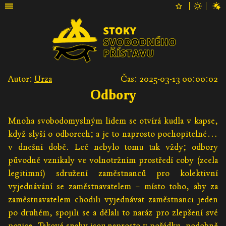
Autor:
Urza
Čas: 2025-03-13 00:00:02
Odbory
Mnoha svobodomyslným lidem se otvírá kudla v kapse,
když slyší o odborech; a je to naprosto pochopitelné…
v dnešní době. Leč nebylo tomu tak vždy; odbory
původně vznikaly ve volnotržním prostředí coby (zcela
legitimní) sdružení zaměstnanců pro kolektivní
vyjednávání se zaměstnavatelem – místo toho, aby za
zaměstnavatelem chodili vyjednávat zaměstnanci jeden
po druhém, spojili se a dělali to naráz pro zlepšení své
pozice. Takové snahy jsou naprosto v pořádku, podobně