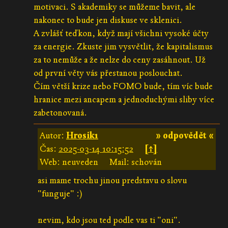
motivaci. S akademiky se můžeme bavit, ale
nakonec to bude jen diskuse ve sklenici.
A zvlášť teďkon, když mají všichni vysoké účty
za energie. Zkuste jim vysvětlit, že kapitalismus
za to nemůže a že nelze do ceny zasáhnout. Už
od první věty vás přestanou poslouchat.
Čím větší krize nebo FOMO bude, tím víc bude
hranice mezi ancapem a jednoduchými sliby více
zabetonovaná.
Autor:
Hrosik1
» odpovědět «
Čas:
2025-03-14 10:15:52
[↑]
Web: neuveden
Mail: schován
asi mame trochu jinou predstavu o slovu
"funguje" :)
nevim, kdo jsou ted podle vas ti "oni".