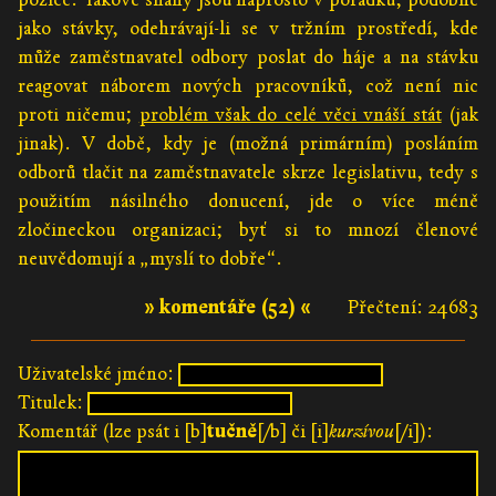
jako stávky, odehrávají-li se v tržním prostředí, kde
může zaměstnavatel odbory poslat do háje a na stávku
reagovat náborem nových pracovníků, což není nic
proti ničemu;
problém však do celé věci vnáší stát
(jak
jinak). V době, kdy je (možná primárním) posláním
odborů tlačit na zaměstnavatele skrze legislativu, tedy s
použitím násilného donucení, jde o více méně
zločineckou organizaci; byť si to mnozí členové
neuvědomují a „myslí to dobře“.
» komentáře (52) «
Přečtení: 24683
Uživatelské jméno:
Titulek:
Komentář (lze psát i [b]
tučně
[/b] či [i]
kurzívou
[/i]):