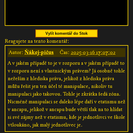
Vylít komentář do Stok
Reagujete na tento komentář:
Autor:
Ňákej-pičus
Čas:
2025-03-16 17:07:02
A v jakém případě to je v rozporu a v jakém případě to
v rozporu není s vlastnickým právem? Já osobně tohle
neřeším z hlediska práva, jelikož z hlediska práva
můžu řešit jen ten účel té manipulace, nikoliv tu
manipulaci jako takovou. Tohle je zkrátka šedá zóna.
Nicméně manipulaci se daleko lépe daří v etatismu než
v ancapu, jelikož v ancapu bude větší tlak na to hlídat
si své zájmy než v etatismu, kde je jednotlivci ve škole
vtloukáno, jak malý jednotlivec je.