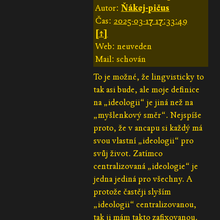
Autor:
Ňákej-pičus
Čas:
2025-03-17 17:33:49
[↑]
Web: neuveden
Mail: schován
To je možné, že lingvisticky to
tak asi bude, ale moje definice
na „ideologii“ je jiná než na
„myšlenkový směr“. Nejspíše
proto, že v ancapu si každý má
svou vlastní „ideologii“ pro
svůj život. Zatímco
centralizovaná „ideologie“ je
jedna jediná pro všechny. A
protože častěji slyším
„ideologii“ centralizovanou,
tak ji mám takto zafixovanou.