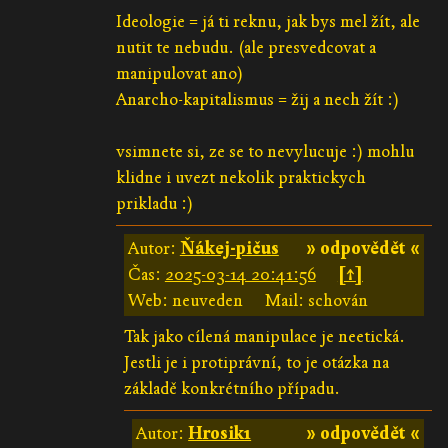
Ideologie = já ti reknu, jak bys mel žít, ale
nutit te nebudu. (ale presvedcovat a
manipulovat ano)
Anarcho-kapitalismus = žij a nech žít :)
vsimnete si, ze se to nevylucuje :) mohlu
klidne i uvezt nekolik praktickych
prikladu :)
Autor:
Ňákej-pičus
» odpovědět «
Čas:
2025-03-14 20:41:56
[↑]
Web: neuveden
Mail: schován
Tak jako cílená manipulace je neetická.
Jestli je i protiprávní, to je otázka na
základě konkrétního případu.
Autor:
Hrosik1
» odpovědět «