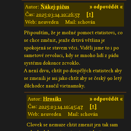
Autor:
Ňákej-pičus
» odpovědět «
Čas:
2025-03-14 10:26:57
[↑]
Web: neuveden
Mail: schován
Připouštím, že je možné pomoct etatistovi, co
se chce změnit, jenže drtivá většina je
spokojená se stavem věci. Viděli jsme to i po
sametové revoluci, kdy se mnoho lidí z pádu
systému dokonce zcvoklo.
A není divu, chtít po dospělých etatistech aby
se zmenili je asi jako chtít aby se český 90 letý
důchodce naučil vietnamsky.
Autor:
Hrosik1
» odpovědět «
Čas:
2025-03-14 10:45:47
[↑]
Web: neuveden
Mail: schován
Clovek se nemuze chtit zmenit jen tak sam