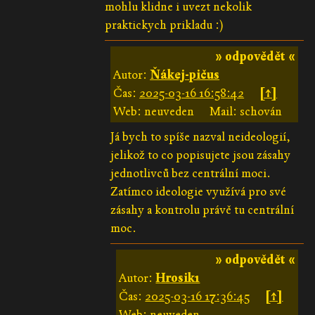
mohlu klidne i uvezt nekolik
praktickych prikladu :)
» odpovědět «
Autor:
Ňákej-pičus
Čas:
2025-03-16 16:58:42
[↑]
Web: neuveden
Mail: schován
Já bych to spíše nazval neideologií,
jelikož to co popisujete jsou zásahy
jednotlivců bez centrální moci.
Zatímco ideologie využívá pro své
zásahy a kontrolu právě tu centrální
moc.
» odpovědět «
Autor:
Hrosik1
Čas:
2025-03-16 17:36:45
[↑]
Web: neuveden