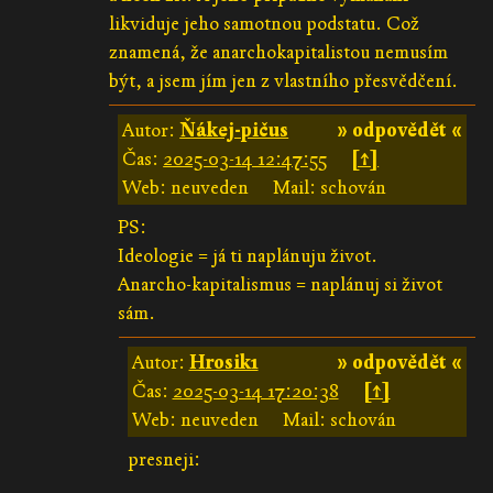
likviduje jeho samotnou podstatu. Což
znamená, že anarchokapitalistou nemusím
být, a jsem jím jen z vlastního přesvědčení.
Autor:
Ňákej-pičus
» odpovědět «
Čas:
2025-03-14 12:47:55
[↑]
Web: neuveden
Mail: schován
PS:
Ideologie = já ti naplánuju život.
Anarcho-kapitalismus = naplánuj si život
sám.
Autor:
Hrosik1
» odpovědět «
Čas:
2025-03-14 17:20:38
[↑]
Web: neuveden
Mail: schován
presneji: