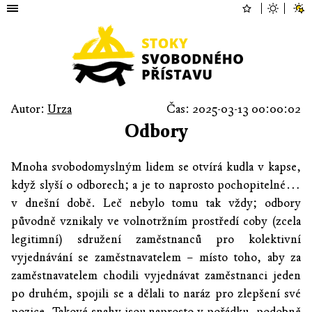
Autor:
Urza
Čas: 2025-03-13 00:00:02
Odbory
Mnoha svobodomyslným lidem se otvírá kudla v kapse,
když slyší o odborech; a je to naprosto pochopitelné…
v dnešní době. Leč nebylo tomu tak vždy; odbory
původně vznikaly ve volnotržním prostředí coby (zcela
legitimní) sdružení zaměstnanců pro kolektivní
vyjednávání se zaměstnavatelem – místo toho, aby za
zaměstnavatelem chodili vyjednávat zaměstnanci jeden
po druhém, spojili se a dělali to naráz pro zlepšení své
pozice. Takové snahy jsou naprosto v pořádku, podobně