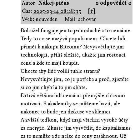
Autor:
Ňákej-pičus
» odpovědět «
Čas:
2025-03-14 08:28:35
[↑]
Web: neuveden
Mail: schován
Bohužel funguje jen to jednoduché a to nemáme.
Tedy to co se nazývá populismem. Chcete lidi
přimět k nákupu Bitcoinu? Nevysvětlujte jim
technologii, příliš složité, ukažte jim rostoucí
cenu a kde to mají koupit.
Chcete aby lidé volili tuhle stranu?
Nevysvětlujte jim, co je potřeba a proč, zjistěte
si co jim chybí a to jim slibte.
Drtivá většina lidí nemá na přemýšlení čas ani
motivaci. S akademiky se můžeme bavit, ale
nakonec to bude jen diskuse ve sklenici.
A zvlášť teďkon, když mají všichni vysoké účty
za energie. Zkuste jim vysvětlit, že kapitalismus
za to nemůže a že nelze do ceny zasáhnout. Už