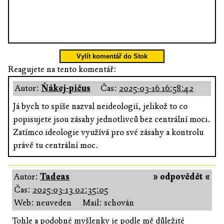
Vylít komentář do Stok
Reagujete na tento komentář:
Autor:
Ňákej-pičus
Čas:
2025-03-16 16:58:42
Já bych to spíše nazval neideologií, jelikož to co
popisujete jsou zásahy jednotlivců bez centrální moci.
Zatímco ideologie využívá pro své zásahy a kontrolu
právě tu centrální moc.
Autor:
Tadeas
» odpovědět «
Čas:
2025-03-13 02:35:05
Web: neuveden
Mail: schován
Tohle a podobné myšlenky je podle mě důležité