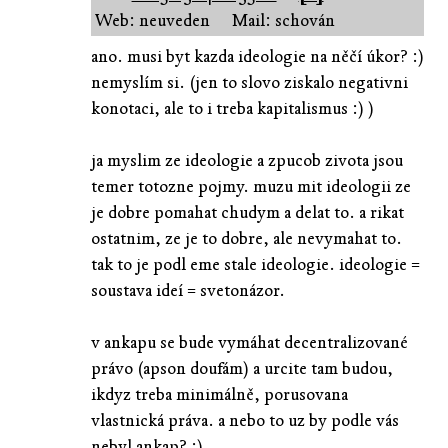
Web: neuveden
Mail: schován
ano. musi byt kazda ideologie na něčí úkor? :)
nemyslím si. (jen to slovo ziskalo negativni
konotaci, ale to i treba kapitalismus :) )
ja myslim ze ideologie a zpucob zivota jsou
temer totozne pojmy. muzu mit ideologii ze
je dobre pomahat chudym a delat to. a rikat
ostatnim, ze je to dobre, ale nevymahat to.
tak to je podl eme stale ideologie. ideologie =
soustava ideí = svetonázor.
v ankapu se bude vymáhat decentralizované
právo (apson doufám) a urcite tam budou,
ikdyz treba minimálně, porusovana
vlastnická práva. a nebo to uz by podle vás
nebyl ankap? :)