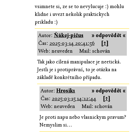
vsimnete si, ze se to nevylucuje :) mohlu
klidne i uvezt nekolik praktickych
prikladu :)
Autor:
Ňákej-pičus
» odpovědět «
Čas:
2025-03-14 20:41:56
[↑]
Web: neuveden
Mail: schován
Tak jako cílená manipulace je neetická.
Jestli je i protiprávní, to je otázka na
základě konkrétního případu.
Autor:
Hrosik1
» odpovědět «
Čas:
2025-03-15 14:12:44
[↑]
Web: neuveden
Mail: schován
Je proti napu nebo vlasnickym pravum?
Nemyslim si...