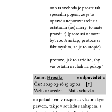
ono ta svoboda je proste tak
specialni pojem, ze je to
opravdu neporovnatelne s
ostatnimi (ne)smery. to mate
pravdu :) (proto asi nemuzu
byt 100% ankap, protoze si
fakt myslim, ze je to utopie)
protoze, jak to zaridite, aby
vas ostatni nechali na pokoji?
Autor:
Hrosik1
» odpovědět «
Čas:
2025-03-16 15:25:02
[↑]
Web: neuveden
Mail: schován
no pokud neni v rozporu s vlastnickym
pravem, tak je v souladu s ankapem. a