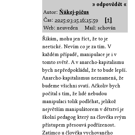
» odpovědět «
Autor:
Ňákej-pičus
Čas:
2025-03-15 16:15:59
[↑]
Web: neuveden
Mail: schován
Říkám, mohu jen říct, že to je
neetické. Nevím co je za tím. V
každém případě, manipulace je i v
tomto světě. A v anarcho-kapitalismu
bych nepředpokládal, že to bude lepší.
Anarcho-kapitalismus neznamená, že
budeme všichni svatí. Ačkoliv bych
počítal s tím, že lidé nebudou
manipulaci tolik podléhat, jelikož
největším manipulátorem v dětství je
školní pedagog který na člověka svým
přístupem přesouvá podřízenost.
Zatímco u člověka vychovaného