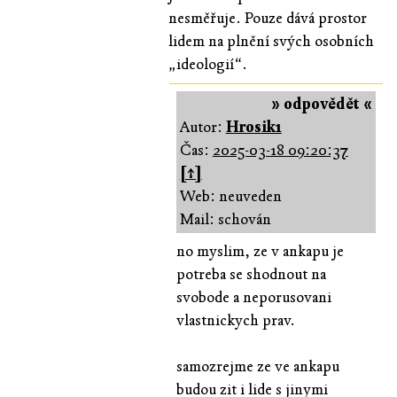
nesměřuje. Pouze dává prostor
lidem na plnění svých osobních
„ideologií“.
» odpovědět «
Autor:
Hrosik1
Čas:
2025-03-18 09:20:37
[↑]
Web: neuveden
Mail: schován
no myslim, ze v ankapu je
potreba se shodnout na
svobode a neporusovani
vlastnickych prav.
samozrejme ze ve ankapu
budou zit i lide s jinymi