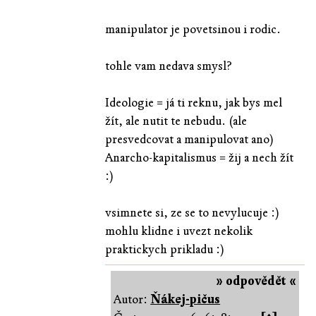
manipulator je povetsinou i rodic.
tohle vam nedava smysl?
Ideologie = já ti reknu, jak bys mel
žít, ale nutit te nebudu. (ale
presvedcovat a manipulovat ano)
Anarcho-kapitalismus = žij a nech žít
:)
vsimnete si, ze se to nevylucuje :)
mohlu klidne i uvezt nekolik
praktickych prikladu :)
» odpovědět «
Autor:
Ňákej-pičus