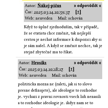
Autor:
Ňákej-pičus
» odpovědět «
Čas:
2025-03-14 10:59:37
[↑]
Web: neuveden
Mail: schován
Když to úplně zjednoduším, tak v případě,
že se etatista chce změnit, tak nejlepší
cestou je nechat informace k dispozici aby si
je sám našel. A když se změnit nechce, tak je
stejně zbytečné mu to říkat.
Autor:
Hrosik1
» odpovědět «
Čas:
2025-03-14 10:18:17
[↑]
Web: neuveden
Mail: schován
polititicka mozna ne (zaleti, jak si to slovo
presne definujete), ale ideologie to rozhodne
je. vychazi z pravni rovnosti vsech lidi nenasili
a to rozhodne ideologie je. ikdyz nam se to