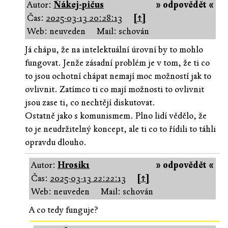
Autor:
Ňákej-pičus
» odpovědět «
Čas:
2025-03-13 20:28:13
[↑]
Web: neuveden
Mail: schován
Já chápu, že na intelektuální úrovní by to mohlo
fungovat. Jenže zásadní problém je v tom, že ti co
to jsou ochotní chápat nemají moc možností jak to
ovlivnit. Zatímco ti co mají možnosti to ovlivnit
jsou zase ti, co nechtějí diskutovat.
Ostatně jako s komunismem. Plno lidí vědělo, že
to je neudržitelný koncept, ale ti co to řídili to táhli
opravdu dlouho.
Autor:
Hrosik1
» odpovědět «
Čas:
2025-03-13 22:22:13
[↑]
Web: neuveden
Mail: schován
A co tedy funguje?