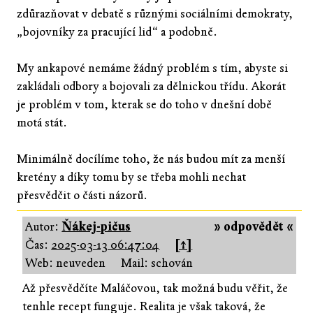
zdůrazňovat v debatě s různými sociálními demokraty,
„bojovníky za pracující lid“ a podobně.
My ankapové nemáme žádný problém s tím, abyste si
zakládali odbory a bojovali za dělnickou třídu. Akorát
je problém v tom, kterak se do toho v dnešní době
motá stát.
Minimálně docílíme toho, že nás budou mít za menší
kretény a díky tomu by se třeba mohli nechat
přesvědčit o části názorů.
Autor:
Ňákej-pičus
» odpovědět «
Čas:
2025-03-13 06:47:04
[↑]
Web: neuveden
Mail: schován
Až přesvědčíte Maláčovou, tak možná budu věřit, že
tenhle recept funguje. Realita je však taková, že