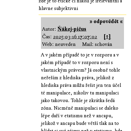
zde je to eticke ci nikoli je irelevantni a
hlavne subjektivni
» odpovědět «
Autor:
Ňákej-pičus
Čas:
2025-03-16 17:07:02
[↑]
Web: neuveden
Mail: schován
A v jakém případě to je v rozporu a v
jakém případě to v rozporu není s
vlastnickým právem? Já osobně tohle
neřeším z hlediska práva, jelikož z
hlediska práva můžu řešit jen ten účel
té manipulace, nikoliv tu manipulaci
jako takovou. Tohle je zkrátka šedá
zóna. Nicméně manipulaci se daleko
lépe daří v etatismu než v ancapu,
jelikož v ancapu bude větší tlak na to
hlídat si své zájmy než v etatismu, kde