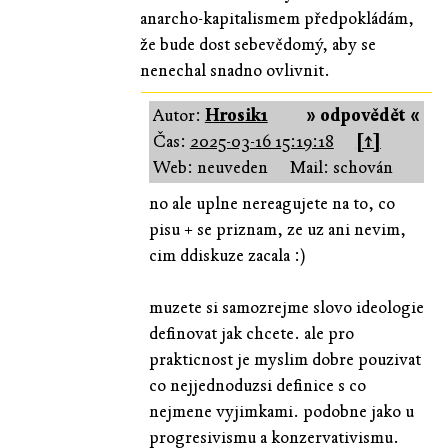
anarcho-kapitalismem předpokládám,
že bude dost sebevědomý, aby se
nenechal snadno ovlivnit.
Autor:
Hrosik1
» odpovědět «
Čas:
2025-03-16 15:19:18
[↑]
Web: neuveden
Mail: schován
no ale uplne nereagujete na to, co
pisu + se priznam, ze uz ani nevim,
cim ddiskuze zacala :)
muzete si samozrejme slovo ideologie
definovat jak chcete. ale pro
prakticnost je myslim dobre pouzivat
co nejjednoduzsi definice s co
nejmene vyjimkami. podobne jako u
progresivismu a konzervativismu.