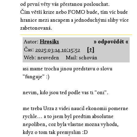
od první věty vás přestanou poslouchat.
Čím větší krize nebo FOMO bude, tím víc bude
hranice mezi ancapem a jednoduchými sliby více
zabetonovaná.
Autor:
Hrosik1
» odpovědět «
Čas:
2025-03-14 10:15:52
[↑]
Web: neuveden
Mail: schován
asi mame trochu jinou predstavu o slovu
"funguje" :)
nevim, kdo jsou ted podle vas ti "oni".
me treba Urza z videi naucil ekonomii pomerne
rychle... a to jsem byl predtim absolutne
nepolíben, coz byla vlastne mozna vyhoda,
kdyz o tom tak premyslim :D