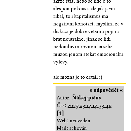
skrze stat, nebo se lide o to
alespon pokousi. ale jak jsem
rikal, to i kapitalismus ma
negativni konotaci. myslim, ze v
diskuzi je dobre vetsinu pojmu
brat neutralne, jinak se lidi
nedomluvi a rovnou na sebe
muzou jenom stekat emocionalni
vylevy.
ale mozna je to detail :)
» odpovědět «
Autor:
Ňákej-pičus
Čas:
2025-03-17 17:33:49
[↑]
Web: neuveden
Mail: schován