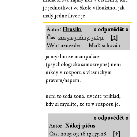
je jednotlivci ve škole vtloukáno, jak
malý jednotlivec je.
Autor:
Hrosik1
» odpovědět «
Čas:
2025-03-16 17:30:41
[↑]
Web: neuveden
Mail: schován
ja myslim ze manipulace
(psychologicka samozrejme) neni
nikdy v rozporu s vlasnickym
pravem/napem.
neni to seda zona. uvedte priklad,
kdy si myslite, ze to v rozporu je.
» odpovědět «
Autor:
Ňákej-pičus
Čas:
2025-03-16 17:37:28
[↑]