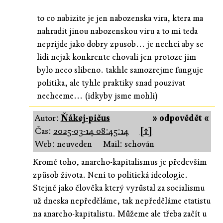
to co nabizite je jen nabozenska vira, ktera ma
nahradit jinou nabozenskou viru a to mi teda
neprijde jako dobry zpusob... je nechci aby se
lidi nejak konkrente chovali jen protoze jim
bylo neco slibeno. takhle samozrejme funguje
politika, ale tyhle praktiky snad pouzivat
nechceme... (idkyby jsme mohli)
Autor:
Ňákej-pičus
» odpovědět «
Čas:
2025-03-14 08:45:14
[↑]
Web: neuveden
Mail: schován
Kromě toho, anarcho-kapitalismus je především
způsob života. Není to politická ideologie.
Stejně jako člověka který vyrůstal za socialismu
už dneska nepředěláme, tak nepředěláme etatistu
na anarcho-kapitalistu. Můžeme ale třeba začít u