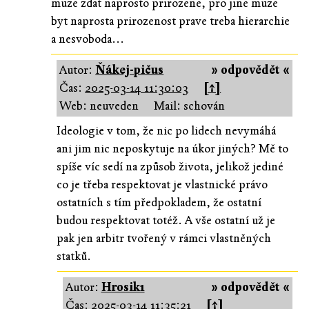
muze zdat naprosto prirozene, pro jine muze
byt naprosta prirozenost prave treba hierarchie
a nesvoboda...
Autor:
Ňákej-pičus
» odpovědět «
Čas:
2025-03-14 11:30:03
[↑]
Web: neuveden
Mail: schován
Ideologie v tom, že nic po lidech nevymáhá
ani jim nic neposkytuje na úkor jiných? Mě to
spíše víc sedí na způsob života, jelikož jediné
co je třeba respektovat je vlastnické právo
ostatních s tím předpokladem, že ostatní
budou respektovat totéž. A vše ostatní už je
pak jen arbitr tvořený v rámci vlastněných
statků.
Autor:
Hrosik1
» odpovědět «
Čas:
2025-03-14 11:35:21
[↑]