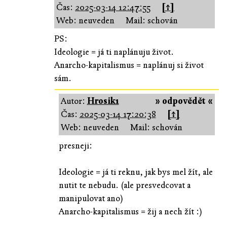
Čas:
2025-03-14 12:47:55
[↑]
Web: neuveden
Mail: schován
PS:
Ideologie = já ti naplánuju život.
Anarcho-kapitalismus = naplánuj si život
sám.
Autor:
Hrosik1
» odpovědět «
Čas:
2025-03-14 17:20:38
[↑]
Web: neuveden
Mail: schován
presneji:
Ideologie = já ti reknu, jak bys mel žít, ale
nutit te nebudu. (ale presvedcovat a
manipulovat ano)
Anarcho-kapitalismus = žij a nech žít :)