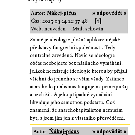
Autor:
Ňákej-pičus
» odpovědět «
Čas:
2025-03-14 12:37:48
[↑]
Web: neuveden
Mail: schován
Za mě je ideologie plošná aplikace nějaké
představy fungování společnosti. Tedy
centrálně zavedená. Navíc se ideologie
občas neobejdete bez násilného vymáhání.
Jelikož neexistuje ideologie kterou by přijali
všichni do jednoho se vším všudy. Zatímco
anarcho-kapitalismus funguje na principu žij
a nech žít. A jeho případné vymáhání
likviduje jeho samotnou podstatu. Což
znamená, že anarchokapitalistou nemusím
být, a jsem jím jen z vlastního přesvědčení.
Autor:
Ňákej-pičus
» odpovědět «