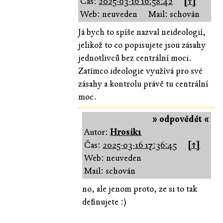
Čas:
2025-03-16 16:58:42
[↑]
Web: neuveden
Mail: schován
Já bych to spíše nazval neideologií,
jelikož to co popisujete jsou zásahy
jednotlivců bez centrální moci.
Zatímco ideologie využívá pro své
zásahy a kontrolu právě tu centrální
moc.
» odpovědět «
Autor:
Hrosik1
Čas:
2025-03-16 17:36:45
[↑]
Web: neuveden
Mail: schován
no, ale jenom proto, ze si to tak
definujete :)