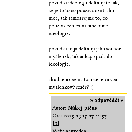
pokud si ideologii definujete tak,
ze je to to co pouziva centralni
moc, tak samozrejme to, co
pouziva centralni moc bude
ideologie.
pokud si to ja definuji jako soubor
myšlenek, tak ankap spada do
ideologie.
shodneme se na tom ze je ankpa
myslenkový směr? :)
» odpovědět «
Autor:
Ňákej-pičus
Čas:
2025-03-17 07:11:57
[↑]
Web: neuveden