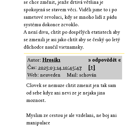
se chce změnit, jenže drtivá většina je
spokojená se stavem věci. Viděli jsme to i po
sametové revoluci, kdy se mnoho lidí z pádu
systému dokonce zcvoklo.
A není divu, chtít po dospělých etatistech aby
se zmenili je asi jako chtít aby se český 90 letý
důchodce naučil vietnamsky.
Autor:
Hrosik1
» odpovědět «
Čas:
2025-03-14 10:45:47
[↑]
Web: neuveden
Mail: schován
Clovek se nemuze chtit zmenit jen tak sam
od sebe kdyz ani nevi ze je nejaka jina
moznost.
Myslim ze cestou je ale vzdelani, ne boj ani
manipulace