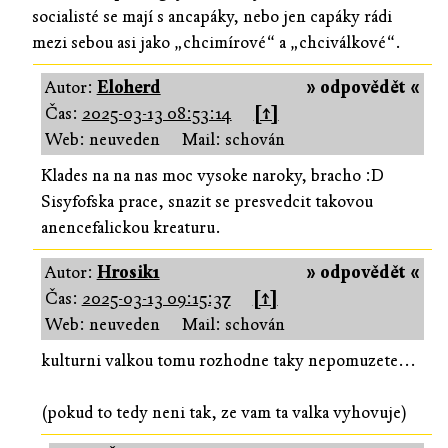
socialisté se mají s ancapáky, nebo jen capáky rádi
mezi sebou asi jako „chcimírové“ a „chciválkové“.
Autor:
Eloherd
» odpovědět «
Čas:
2025-03-13 08:53:14
[↑]
Web: neuveden
Mail: schován
Klades na na nas moc vysoke naroky, bracho :D
Sisyfofska prace, snazit se presvedcit takovou
anencefalickou kreaturu.
Autor:
Hrosik1
» odpovědět «
Čas:
2025-03-13 09:15:37
[↑]
Web: neuveden
Mail: schován
kulturni valkou tomu rozhodne taky nepomuzete...
(pokud to tedy neni tak, ze vam ta valka vyhovuje)