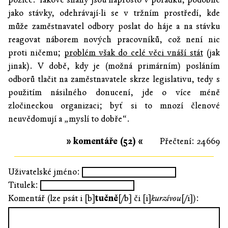
jako stávky, odehrávají-li se v tržním prostředí, kde
může zaměstnavatel odbory poslat do háje a na stávku
reagovat náborem nových pracovníků, což není nic
proti ničemu;
problém však do celé věci vnáší stát
(jak
jinak). V době, kdy je (možná primárním) posláním
odborů tlačit na zaměstnavatele skrze legislativu, tedy s
použitím násilného donucení, jde o více méně
zločineckou organizaci; byť si to mnozí členové
neuvědomují a „myslí to dobře“.
» komentáře (52) «
Přečtení: 24669
Uživatelské jméno:
Titulek:
Komentář (lze psát i [b]
tučně
[/b] či [i]
kurzívou
[/i]):