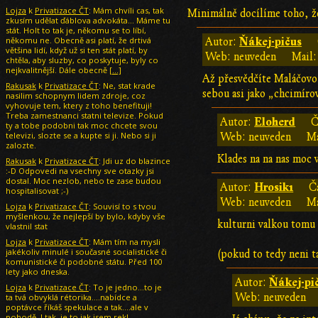
Lojza
k
Privatizace ČT
: Mám chvíli cas, tak
Minimálně docílíme toho, že
zkusím udělat ďáblova advokáta... Máme tu
stát. Holt to tak je, někomu se to líbí,
někomu ne. Obecně asi platí, že drtivá
Ňákej-pičus
Autor:
většina lidí, když už si ten stát platí, by
Web: neuveden
Mail:
chtěla, aby sluzby, co poskytuje, byly co
nejkvalitnější. Dále obecně
[…]
Až přesvědčíte Maláčovou,
Rakusak
k
Privatizace ČT
: Ne, stat krade
sebou asi jako „chcimíro
nasilim schopnym lidem zdroje, coz
vyhovuje tem, ktery z toho benefituji!
Treba zamestnanci statni televize. Pokud
Eloherd
Autor:
Č
ty a tobe podobni tak moc chcete svou
televizi, slozte se a kupte si ji. Nebo si ji
Web: neuveden
Ma
zalozte.
Klades na na nas moc 
Rakusak
k
Privatizace ČT
: Jdi uz do blazince
:-D Odpovedi na vsechny sve otazky jsi
dostal. Moc nezlob, nebo te zase budou
Hrosik1
Autor:
Č
hospitalisovat ;-)
Web: neuveden
Ma
Lojza
k
Privatizace ČT
: Souvisí to s tvou
myšlenkou, že nejlepší by bylo, kdyby vše
kulturni valkou tomu
vlastnil stat
Lojza
k
Privatizace ČT
: Mám tím na mysli
jakékoliv minulé i současné socialistické či
(pokud to tedy neni t
komunistické či podobné státu. Před 100
lety jako dneska.
Ňákej-pi
Autor:
Lojza
k
Privatizace ČT
: To je jedno...to je
Web: neuveden
ta tvá obvyklá rétorika....nabídce a
poptávce říkáš spekulace a tak....ale v
pohodě. I tak, je to jak jsem rekl