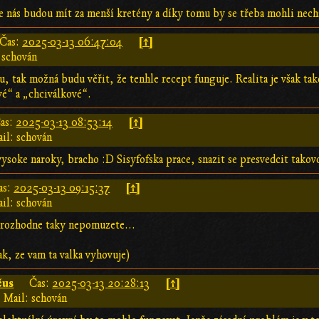
 nás budou mít za menší kretény a díky tomu by se třeba mohli necha
[↑]
Čas:
2025-03-13 06:47:04
 schován
 tak možná budu věřit, že tenhle recept funguje. Realita je však tako
vé“ a „chciválkové“.
[↑]
as:
2025-03-13 08:53:14
il: schován
vysoke naroky, bracho :D Sisyfofska prace, snazit se presvedcit takov
[↑]
as:
2025-03-13 09:15:37
il: schován
 rozhodne taky nepomuzete...
ak, ze vam ta valka vyhovuje)
čus
[↑]
Čas:
2025-03-13 20:28:13
Mail: schován