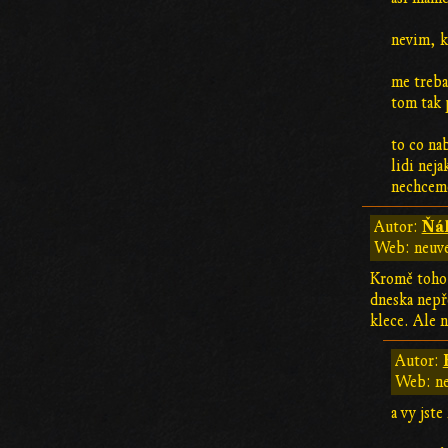
nevim, k
me treba
tom tak
to co na
lidi nej
nechceme
Ňák
Autor:
Web: neuv
Kromě toho,
dneska nepře
klece. Ale 
Autor:
Web: n
a vy jste