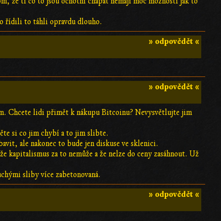
om, že ti co to jsou ochotní chápat nemají moc možností jak to
o řídili to táhli opravdu dlouho.
» odpovědět «
» odpovědět «
m. Chcete lidi přimět k nákupu Bitcoinu? Nevysvětlujte jim
ěte si co jim chybí a to jim slibte.
avit, ale nakonec to bude jen diskuse ve sklenici.
 že kapitalismus za to nemůže a že nelze do ceny zasáhnout. Už
chými sliby více zabetonovaná.
» odpovědět «