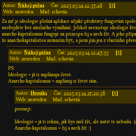
Ňákej-pičus
[↑]
Autor:
Čas:
2025-03-14 12:37:48
Web: neuveden
Mail: schován
Za mě je ideologie plošná aplikace nějaké představy fungování spole
neobejdete bez násilného vymáhání. Jelikož neexistuje ideologie kte
anarcho-kapitalismus funguje na principu žij a nech žít. A jeho př
že anarchokapitalistou nemusím být, a jsem jím jen z vlastního přes
Ňákej-pičus
[↑]
Autor:
Čas:
2025-03-14 12:47:55
Web: neuveden
Mail: schován
PS:
Ideologie = já ti naplánuju život.
Anarcho-kapitalismus = naplánuj si život sám.
Hrosik1
[↑]
Autor:
Čas:
2025-03-14 17:20:38
Web: neuveden
Mail: schován
presneji:
Ideologie = já ti reknu, jak bys mel žít, ale nutit te nebudu.
Anarcho-kapitalismus = žij a nech žít :)