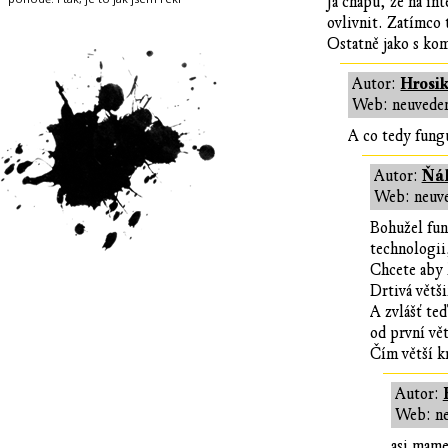
Já chápu, že na in
ovlivnit. Zatímco t
Ostatně jako s kom
Hrosik
Autor:
Web: neuvede
A co tedy fung
Ňák
Autor:
Web: neuv
Bohužel fun
technologii,
Chcete aby l
Drtivá větši
A zvlášť te
od první vě
Čím větší k
Autor:
Web: n
asi mame