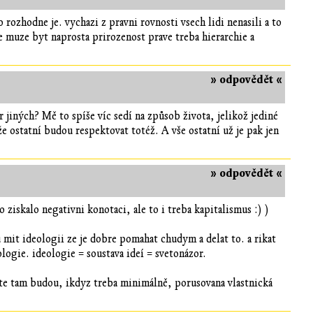
o rozhodne je. vychazi z pravni rovnosti vsech lidi nenasili a to
e muze byt naprosta prirozenost prave treba hierarchie a
» odpovědět «
 jiných? Mě to spíše víc sedí na způsob života, jelikož jediné
e ostatní budou respektovat totéž. A vše ostatní už je pak jen
» odpovědět «
 ziskalo negativni konotaci, ale to i treba kapitalismus :) )
mit ideologii ze je dobre pomahat chudym a delat to. a rikat
ologie. ideologie = soustava ideí = svetonázor.
ite tam budou, ikdyz treba minimálně, porusovana vlastnická