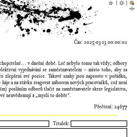
Čas: 2025-03-13 00:00:02
pochopitelné… v dnešní době. Leč nebylo tomu tak vždy; odbory
lektivní vyjednávání se zaměstnavatelem – místo toho, aby za
pro zlepšení své pozice. Takové snahy jsou naprosto v pořádku,
o háje a na stávku reagovat náborem nových pracovníků, což není
ím) posláním odborů tlačit na zaměstnavatele skrze legislativu,
ové neuvědomují a „myslí to dobře“.
Přečtení: 24677
Titulek: