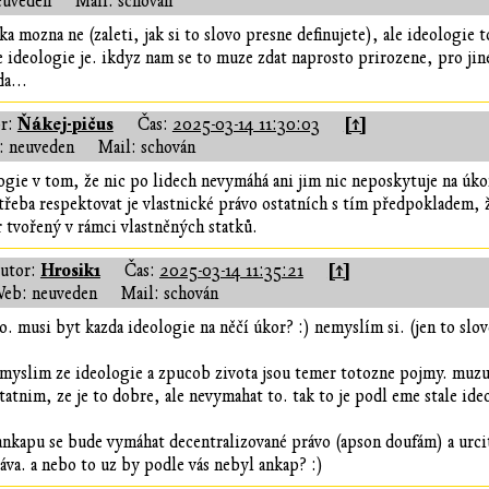
euveden
Mail: schován
ka mozna ne (zaleti, jak si to slovo presne definujete), ale ideologie t
 ideologie je. ikdyz nam se to muze zdat naprosto prirozene, pro jin
a...
Ňákej-pičus
[↑]
r:
Čas:
2025-03-14 11:30:03
 neuveden
Mail: schován
ogie v tom, že nic po lidech nevymáhá ani jim nic neposkytuje na úkor
 třeba respektovat je vlastnické právo ostatních s tím předpokladem, ž
r tvořený v rámci vlastněných statků.
Hrosik1
[↑]
utor:
Čas:
2025-03-14 11:35:21
eb: neuveden
Mail: schován
o. musi byt kazda ideologie na něčí úkor? :) nemyslím si. (jen to slovo
 myslim ze ideologie a zpucob zivota jsou temer totozne pojmy. muzu 
tatnim, ze je to dobre, ale nevymahat to. tak to je podl eme stale ide
ankapu se bude vymáhat decentralizované právo (apson doufám) a urc
áva. a nebo to uz by podle vás nebyl ankap? :)