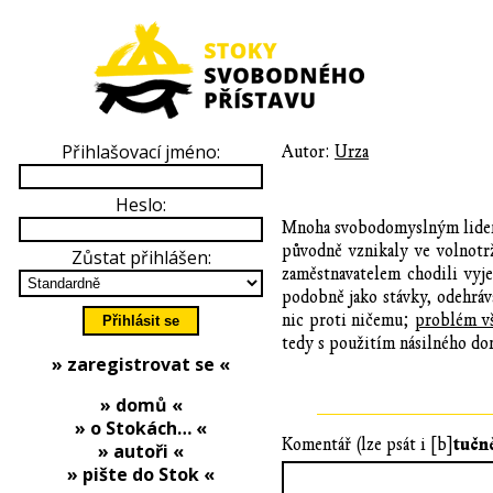
Přihlašovací jméno:
Autor:
Urza
Heslo:
Mnoha svobodomyslným lidem 
původně vznikaly ve volnotr
Zůstat přihlášen:
zaměstnavatelem chodili vyje
podobně jako stávky, odehráv
nic proti ničemu;
problém vš
tedy s použitím násilného do
» zaregistrovat se «
» domů «
» o Stokách… «
tučn
Komentář (lze psát i [b]
» autoři «
» pište do Stok «