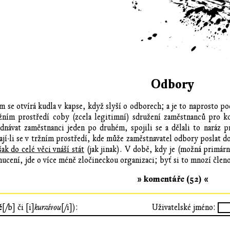
Odbory
se otvírá kudla v kapse, když slyší o odborech; a je to naprosto 
žním prostředí coby (zcela legitimní) sdružení zaměstnanců pro ko
dnávat zaměstnanci jeden po druhém, spojili se a dělali to naráz 
ají-li se v tržním prostředí, kde může zaměstnavatel odbory poslat d
ak do celé věci vnáší stát
(jak jinak). V době, kdy je (možná primárn
nucení, jde o více méně zločineckou organizaci; byť si to mnozí člen
» komentáře (52) «
ě
[/b] či [i]
kurzívou
[/i]):
Uživatelské jméno: