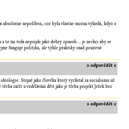
im absolutne nepolíben, coz byla vlastne mozna vyhoda, kdyz o
u a to mi teda neprijde jako dobry zpusob... je nechci aby se
ejme funguje politika, ale tyhle praktiky snad pouzivat
» odpovědět «
deologie. Stejně jako člověka který vyrůstal za socialismu už
řeba začít u vzdělávání dětí jako je třeba projekt Ježek bez
» odpovědět «