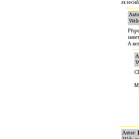
za socia
Auto
Web:
Připo
samet
A nen
A
W
Cl
My
Autor: