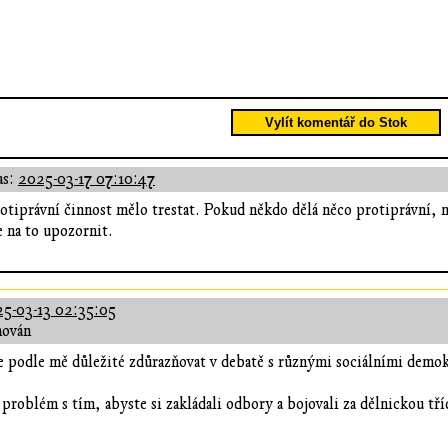
Vylít komentář do Stok
as:
2025-03-17 07:10:47
protiprávní činnost mělo trestat. Pokud někdo dělá něco protiprávní,
 na to upozornit.
5-03-13 02:35:05
hován
 podle mě důležité zdůrazňovat v debatě s různými sociálními demokr
oblém s tím, abyste si zakládali odbory a bojovali za dělnickou tří