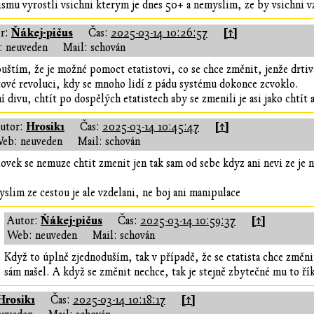
lismu vyrostli vsichni kterym je dnes 50+ a nemyslim, ze by vsichni 
Ňákej-pičus
[↑]
r:
Čas:
2025-03-14 10:26:57
 neuveden
Mail: schován
uštím, že je možné pomoct etatistovi, co se chce změnit, jenže drtivá
ové revoluci, kdy se mnoho lidí z pádu systému dokonce zcvoklo.
í divu, chtít po dospělých etatistech aby se zmenili je asi jako chtít
Hrosik1
[↑]
utor:
Čas:
2025-03-14 10:45:47
eb: neuveden
Mail: schován
ovek se nemuze chtit zmenit jen tak sam od sebe kdyz ani nevi ze je n
slim ze cestou je ale vzdelani, ne boj ani manipulace
Ňákej-pičus
[↑]
Autor:
Čas:
2025-03-14 10:59:37
Web: neuveden
Mail: schován
Když to úplně zjednoduším, tak v případě, že se etatista chce změnit
sám našel. A když se změnit nechce, tak je stejně zbytečné mu to řík
Hrosik1
[↑]
Čas:
2025-03-14 10:18:17