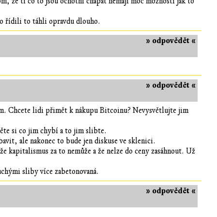
om, že ti co to jsou ochotní chápat nemají moc možností jak to
o řídili to táhli opravdu dlouho.
» odpovědět «
» odpovědět «
m. Chcete lidi přimět k nákupu Bitcoinu? Nevysvětlujte jim
ěte si co jim chybí a to jim slibte.
avit, ale nakonec to bude jen diskuse ve sklenici.
 že kapitalismus za to nemůže a že nelze do ceny zasáhnout. Už
chými sliby více zabetonovaná.
» odpovědět «