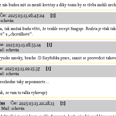
 nás budou mít za menší kretény a díky tomu by se třeba mohli necha
[↑]
Čas:
2025-03-13 06:47:04
 schován
 tak možná budu věřit, že tenhle recept funguje. Realita je však tako
vé“ a „chciválkové“.
[↑]
as:
2025-03-13 08:53:14
il: schován
vysoke naroky, bracho :D Sisyfofska prace, snazit se presvedcit takov
[↑]
as:
2025-03-13 09:15:37
il: schován
 rozhodne taky nepomuzete...
ak, ze vam ta valka vyhovuje)
čus
[↑]
Čas:
2025-03-13 20:28:13
Mail: schován