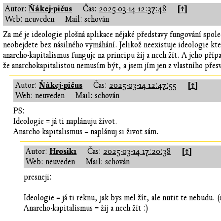
Ňákej-pičus
[↑]
Autor:
Čas:
2025-03-14 12:37:48
Web: neuveden
Mail: schován
Za mě je ideologie plošná aplikace nějaké představy fungování spole
neobejdete bez násilného vymáhání. Jelikož neexistuje ideologie kte
anarcho-kapitalismus funguje na principu žij a nech žít. A jeho př
že anarchokapitalistou nemusím být, a jsem jím jen z vlastního přes
Ňákej-pičus
[↑]
Autor:
Čas:
2025-03-14 12:47:55
Web: neuveden
Mail: schován
PS:
Ideologie = já ti naplánuju život.
Anarcho-kapitalismus = naplánuj si život sám.
Hrosik1
[↑]
Autor:
Čas:
2025-03-14 17:20:38
Web: neuveden
Mail: schován
presneji:
Ideologie = já ti reknu, jak bys mel žít, ale nutit te nebudu.
Anarcho-kapitalismus = žij a nech žít :)