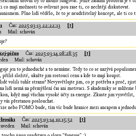
telektuální úrovní by to mohlo fungovat. Jenže zásadní problém je v t
i co mají možnosti to ovlivnit jsou zase ti, co nechtějí diskutovat.
unismem. Plno lidí vědělo, že to je neudržitelný koncept, ale ti co t
1
[↑]
Čas:
2025-03-13 22:22:13
n
Mail: schován
uje?
ej-pičus
[↑]
Čas:
2025-03-14 08:28:35
eden
Mail: schován
guje jen to jednoduché a to nemáme. Tedy to co se nazývá populisme
 příliš složité, ukažte jim rostoucí cenu a kde to mají koupit.
idé volili tuhle stranu? Nevysvětlujte jim, co je potřeba a proč, zjist
na lidí nemá na přemýšlení čas ani motivaci. S akademiky se můžeme b
ďkon, když mají všichni vysoké účty za energie. Zkuste jim vysvětlit,
ty vás přestanou poslouchat.
rize nebo FOMO bude, tím víc bude hranice mezi ancapem a jednodu
Hrosik1
[↑]
Čas:
2025-03-14 10:15:52
euveden
Mail: schován
 trochu jinou predstavu o slovu "funguje" :)