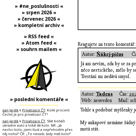
» #ne_poslušnosti «
» srpen 2026 «
» červenec 2026 «
» kompletní archiv «
» RSS feed «
» Atom feed «
Reagujete na tento komentář:
» souhrn mailem «
Ňákej-pičus
Autor:
Č
Já ani nevím, zda by se za 
něco neetického, mělo by se
Trestání mi nedává smysl.
Tadeas
Autor:
Čas:
202
» poslední komentáře «
Web: neuveden
Mail: sc
Tohle a podobné myšlenky je
pan Jardík
k
Privatizace ČT
: Kolik procent
Čechů je pro privatizaci ČT?
pan Jardík
k
Privatizace ČT
: Stát boháči
My ankapové nemáme žádný pr
ukradne auto a tobě dá kolo. NR: „Já
motá stát.
nechci kolo, jsem tlust a nepřehodím přes
něj nohu!“ ČR: „To nevadí, tady máš kolo!“