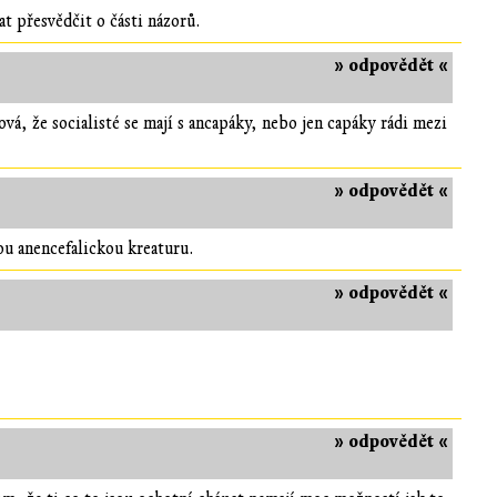
t přesvědčit o části názorů.
» odpovědět «
vá, že socialisté se mají s ancapáky, nebo jen capáky rádi mezi
» odpovědět «
ou anencefalickou kreaturu.
» odpovědět «
» odpovědět «