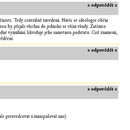
» odpovědět «
čnosti. Tedy centrálně zavedená. Navíc se ideologie občas
rou by přijali všichni do jednoho se vším všudy. Zatímco
ípadné vymáhání likviduje jeho samotnou podstatu. Což znamená,
vědčení.
» odpovědět «
» odpovědět «
 (ale presvedcovat a manipulovat ano)