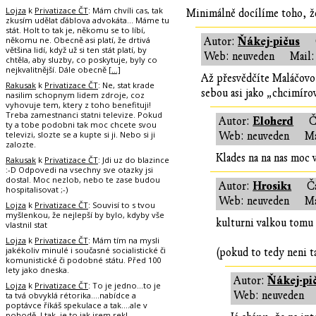
Lojza
k
Privatizace ČT
: Mám chvíli cas, tak
Minimálně docílíme toho, že
zkusím udělat ďáblova advokáta... Máme tu
stát. Holt to tak je, někomu se to líbí,
někomu ne. Obecně asi platí, že drtivá
Ňákej-pičus
Autor:
většina lidí, když už si ten stát platí, by
Web: neuveden
Mail:
chtěla, aby sluzby, co poskytuje, byly co
nejkvalitnější. Dále obecně
[…]
Až přesvědčíte Maláčovou,
Rakusak
k
Privatizace ČT
: Ne, stat krade
sebou asi jako „chcimíro
nasilim schopnym lidem zdroje, coz
vyhovuje tem, ktery z toho benefituji!
Treba zamestnanci statni televize. Pokud
Eloherd
Autor:
Č
ty a tobe podobni tak moc chcete svou
televizi, slozte se a kupte si ji. Nebo si ji
Web: neuveden
Ma
zalozte.
Klades na na nas moc 
Rakusak
k
Privatizace ČT
: Jdi uz do blazince
:-D Odpovedi na vsechny sve otazky jsi
dostal. Moc nezlob, nebo te zase budou
Hrosik1
Autor:
Č
hospitalisovat ;-)
Web: neuveden
Ma
Lojza
k
Privatizace ČT
: Souvisí to s tvou
myšlenkou, že nejlepší by bylo, kdyby vše
kulturni valkou tomu
vlastnil stat
Lojza
k
Privatizace ČT
: Mám tím na mysli
jakékoliv minulé i současné socialistické či
(pokud to tedy neni t
komunistické či podobné státu. Před 100
lety jako dneska.
Ňákej-pi
Autor:
Lojza
k
Privatizace ČT
: To je jedno...to je
Web: neuveden
ta tvá obvyklá rétorika....nabídce a
poptávce říkáš spekulace a tak....ale v
pohodě. I tak, je to jak jsem rekl