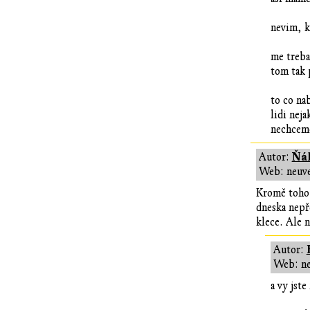
nevim, k
me treba
tom tak
to co na
lidi nej
nechceme
Ňák
Autor:
Web: neuv
Kromě toho,
dneska nepře
klece. Ale 
Autor:
Web: n
a vy jste