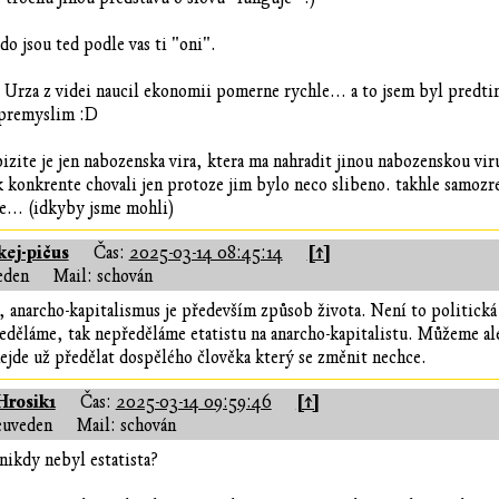
do jsou ted podle vas ti "oni".
 Urza z videi naucil ekonomii pomerne rychle... a to jsem byl predt
 premyslim :D
bizite je jen nabozenska vira, ktera ma nahradit jinou nabozenskou vir
ak konkrente chovali jen protoze jim bylo neco slibeno. takhle samozr
... (idkyby jsme mohli)
ej-pičus
[↑]
Čas:
2025-03-14 08:45:14
eden
Mail: schován
 anarcho-kapitalismus je především způsob života. Není to politická i
děláme, tak nepředěláme etatistu na anarcho-kapitalistu. Můžeme ale t
nejde už předělat dospělého člověka který se změnit nechce.
Hrosik1
[↑]
Čas:
2025-03-14 09:59:46
euveden
Mail: schován
 nikdy nebyl estatista?