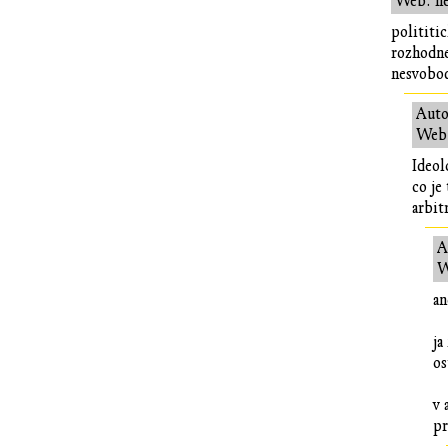
Web: n
polititic
rozhodne
nesvobod
Auto
Web:
Ideol
co je
arbit
A
W
an
ja
os
v 
pr