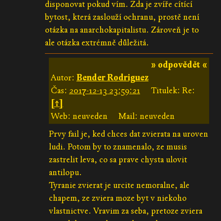
disponovat pokud vím. Zda je zvíře cítící
bytost, která zaslouží ochranu, prostě není
otázka na anarchokapitalistu. Zároveň je to
ale otázka extrémně důležitá.
» odpovědět «
Autor:
Bender Rodriguez
Čas:
2017-12-13 23:59:21
Titulek: Re:
[↑]
Web: neuveden
Mail: neuveden
Prvy fail je, ked chces dat zvierata na uroven
ludi. Potom by to znamenalo, ze musis
zastrelit leva, co sa prave chysta ulovit
antilopu.
Tyranie zvierat je urcite nemoralne, ale
chapem, ze zviera moze byt v niekoho
vlastnictve. Vravim za seba, pretoze zviera