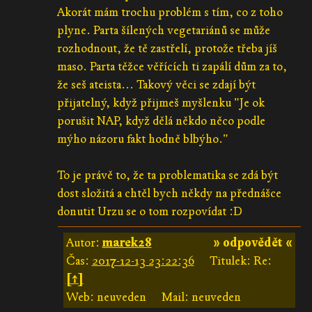
Akorát mám trochu problém s tím, co z toho
plyne. Parta šílených vegetariánů se může
rozhodnout, že tě zastřelí, protože třeba jíš
maso. Parta těžce věřících ti zapálí dům za to,
že seš ateista... Takový věci se zdají být
přijatelný, když přijmeš myšlenku "Je ok
porušit NAP, když dělá někdo něco podle
mýho názoru fakt hodně blbýho."
To je právě to, že ta problematika se zdá být
dost složitá a chtěl bych někdy na přednášce
donutit Urzu se o tom rozpovídat :D
Autor:
marek28
» odpovědět «
Čas:
2017-12-13 23:22:36
Titulek: Re:
[↑]
Web: neuveden
Mail: neuveden