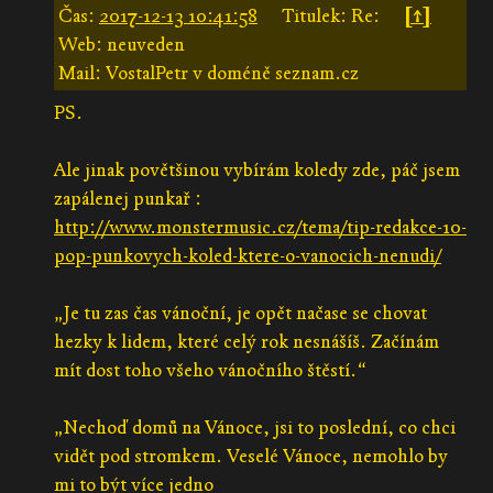
Čas:
2017-12-13 10:41:58
Titulek: Re:
[↑]
Web: neuveden
Mail: VostalPetr v doméně seznam.cz
PS.
Ale jinak povětšinou vybírám koledy zde, páč jsem
zapálenej punkař :
http://www.monstermusic.cz/tema/tip-redakce-10-
pop-punkovych-koled-ktere-o-vanocich-nenudi/
„Je tu zas čas vánoční, je opět načase se chovat
hezky k lidem, které celý rok nesnášíš. Začínám
mít dost toho všeho vánočního štěstí.“
„Nechoď domů na Vánoce, jsi to poslední, co chci
vidět pod stromkem. Veselé Vánoce, nemohlo by
mi to být více jedno