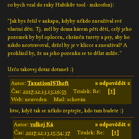
co bych vzal do ruky Hubíkův tool - mikrofon):
"Jak bys řešil v ankapu, kdyby někdo zneužíval své
vlastní děti. Tj. měl by doma hárem pěti dětí, celý jeho
pozemek by byl oplocen, chráněn turety a psy, aby ho
nikdo neotravoval, držel by je v klícce a zneužíval? A
prohlásil by, že na jeho pozenku se to dělat může."
Určo takovej dotaz dotaneš :)
Autor:
TaxationISTheft
» odpovědět «
Čas:
2017-12-13 13:19:55
Titulek: Re:
[↑]
Web: neuveden
Mail: schován
btw, když tak se někdo zeptejte, kdo tam budete :)
Autor:
velkej Ká
» odpovědět «
Čas:
2017-12-13 15:54:37
Titulek: Re:
[↑]