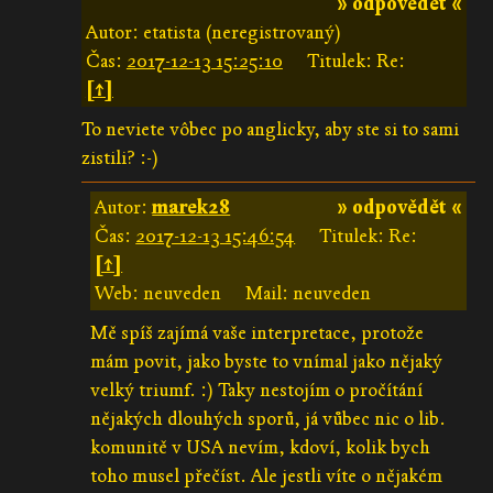
» odpovědět «
Autor: etatista (neregistrovaný)
Čas:
2017-12-13 15:25:10
Titulek: Re:
[↑]
To neviete vôbec po anglicky, aby ste si to sami
zistili? :-)
Autor:
marek28
» odpovědět «
Čas:
2017-12-13 15:46:54
Titulek: Re:
[↑]
Web: neuveden
Mail: neuveden
Mě spíš zajímá vaše interpretace, protože
mám povit, jako byste to vnímal jako nějaký
velký triumf. :) Taky nestojím o pročítání
nějakých dlouhých sporů, já vůbec nic o lib.
komunitě v USA nevím, kdoví, kolik bych
toho musel přečíst. Ale jestli víte o nějakém