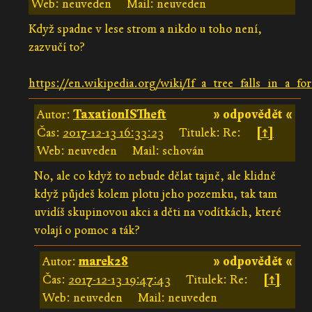
Web: neuveden
Mail: neuveden
Když spadne v lese strom a nikdo u toho není,
zazvučí to?
https://en.wikipedia.org/wiki/If_a_tree_falls_in_a_for
Autor:
TaxationISTheft
» odpovědět «
Čas:
2017-12-13 16:33:23
Titulek: Re:
[↑]
Web: neuveden
Mail: schován
No, ale co když to nebude dělat tajně, ale klidně
když půjdeš kolem plotu jeho pozemku, tak tam
uvidíš skupinovou akci a děti na vodítkách, které
volají o pomoc a ták?
Autor:
marek28
» odpovědět «
Čas:
2017-12-13 19:47:43
Titulek: Re:
[↑]
Web: neuveden
Mail: neuveden