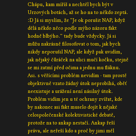
Chápu, kam míříš a nechtěl bych být v
Urzových botách, až se ho na to někdo zeptá.
:D Já si myslím, že "Je ok porušit NAP, když
dělá někdo něco podle mýho názoru fakt
hodně blbýho." tady bude vždycky. Já si
můžu nakrásně filosofovat o tom, jak bych
nikdy neporušil NAP, ale když pak uvidím,
jak nějaký čůráček na ulici mučí kočku, stejně
se mi zatmí před očima a jednu mu fláknu.
Asi. s věřícími problém nevidím - tam prostě
objektivně vzato žádný útok neprobíhá, oběť
neexistuje a urážení není násilný útok.
Problém vidím jen u té ochrany zvířat, kde
by nakonec asi fakt muselo dojít k nějaké
celospolečenské kolektivistické debatě,
protože na to ankap nestačí. Ankap řeší
práva, ale neřeší kdo a proč by jimi měl