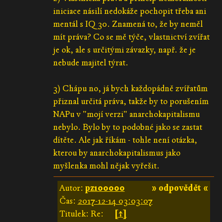
iniciace násilí nedokáže pochopit třeba ani
mentál s IQ 30. Znamená to, že by neměl
mít práva? Co se mě týče, vlastnictví zvířat
je ok, ale s určitými závazky, např. že je
nebude majitel týrat.
3) Chápu no, já bych každopádně zvířatům
přiznal určitá práva, takže by to porušením
NAPu v "mojí verzi" anarchokapitalismu
nebylo. Bylo by to podobné jako se zastat
dítěte. Ale jak říkám - tohle není otázka,
kterou by anarchokapitalismus jako
myšlenka mohl nějak vyřešit.
Autor:
pz100000
» odpovědět «
Čas:
2017-12-14 03:03:07
Titulek: Re:
[↑]