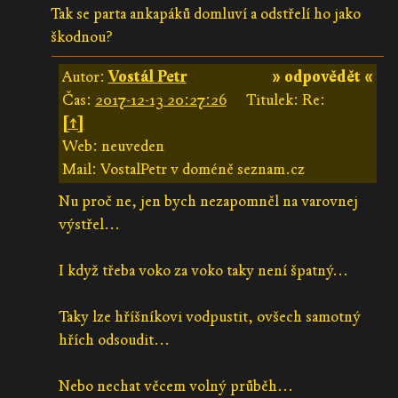
Tak se parta ankapáků domluví a odstřelí ho jako
škodnou?
Autor:
Vostál Petr
» odpovědět «
Čas:
2017-12-13 20:27:26
Titulek: Re:
[↑]
Web: neuveden
Mail: VostalPetr v doméně seznam.cz
Nu proč ne, jen bych nezapomněl na varovnej
výstřel...
I když třeba voko za voko taky není špatný...
Taky lze hříšníkovi vodpustit, ovšech samotný
hřích odsoudit...
Nebo nechat věcem volný průběh...