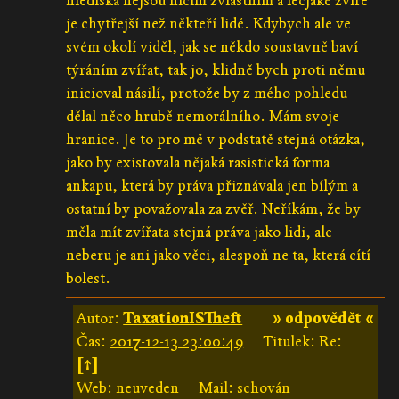
hlediska nejsou ničím zvláštním a lecjaké zvíře
je chytřejší než někteří lidé. Kdybych ale ve
svém okolí viděl, jak se někdo soustavně baví
týráním zvířat, tak jo, klidně bych proti němu
inicioval násilí, protože by z mého pohledu
dělal něco hrubě nemorálního. Mám svoje
hranice. Je to pro mě v podstatě stejná otázka,
jako by existovala nějaká rasistická forma
ankapu, která by práva přiznávala jen bílým a
ostatní by považovala za zvěř. Neříkám, že by
měla mít zvířata stejná práva jako lidi, ale
neberu je ani jako věci, alespoň ne ta, která cítí
bolest.
Autor:
TaxationISTheft
» odpovědět «
Čas:
2017-12-13 23:00:49
Titulek: Re:
[↑]
Web: neuveden
Mail: schován