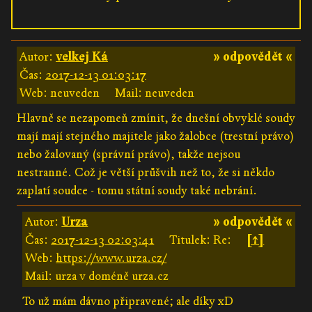
Autor:
velkej Ká
» odpovědět «
Čas:
2017-12-13 01:03:17
Web: neuveden
Mail: neuveden
Hlavně se nezapomeň zmínit, že dnešní obvyklé soudy
mají mají stejného majitele jako žalobce (trestní právo)
nebo žalovaný (správní právo), takže nejsou
nestranné. Což je větší průšvih než to, že si někdo
zaplatí soudce - tomu státní soudy také nebrání.
Autor:
Urza
» odpovědět «
Čas:
2017-12-13 02:03:41
Titulek: Re:
[↑]
Web:
https://www.urza.cz/
Mail: urza v doméně urza.cz
To už mám dávno připravené; ale díky xD