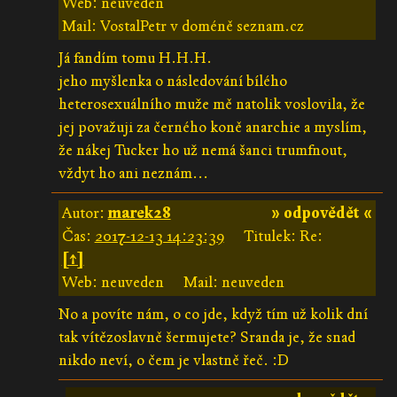
Web: neuveden
Mail: VostalPetr v doméně seznam.cz
Já fandím tomu H.H.H.
jeho myšlenka o následování bílého
heterosexuálního muže mě natolik voslovila, že
jej považuji za černého koně anarchie a myslím,
že nákej Tucker ho už nemá šanci trumfnout,
vždyt ho ani neznám...
Autor:
marek28
» odpovědět «
Čas:
2017-12-13 14:23:39
Titulek: Re:
[↑]
Web: neuveden
Mail: neuveden
No a povíte nám, o co jde, když tím už kolik dní
tak vítězoslavně šermujete? Sranda je, že snad
nikdo neví, o čem je vlastně řeč. :D