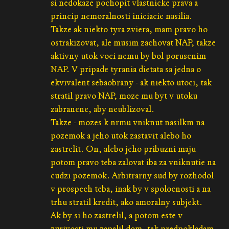
si nedokaze pochopit vlastnicke prava a
princip nemoralnosti iniciacie nasilia.
Takze ak niekto tyra zviera, mam pravo ho
ostrakizovat, ale musim zachovat NAP, takze
aktivny utok voci nemu by bol porusenim
NAP. V pripade tyrania dietata sa jedna o
ekvivalent sebaobrany - ak niekto utoci, tak
stratil pravo NAP, moze mu byt v utoku
zabranene, aby neublizoval.
Takze - mozes k nrmu vniknut nasilkm na
pozemok a jeho utok zastavit alebo ho
zastrelit. On, alebo jeho pribuzni maju
potom pravo teba zalovat iba za vniknutie na
cudzi pozemok. Arbitrarny sud by rozhodol
v prospech teba, inak by v spolocnosti a na
trhu stratil kredit, ako amoralny subjekt.
Ak by si ho zastrelil, a potom este v
zurivosti mu zapalil dom, tak predpokladam,