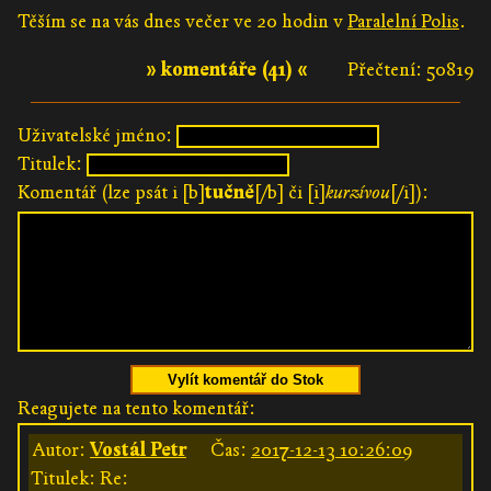
Těším se na vás dnes večer ve 20 hodin v
Paralelní Polis
.
» komentáře (41) «
Přečtení: 50819
Uživatelské jméno:
Titulek:
Komentář (lze psát i [b]
tučně
[/b] či [i]
kurzívou
[/i]):
Vylít komentář do Stok
Reagujete na tento komentář:
Autor:
Vostál Petr
Čas:
2017-12-13 10:26:09
Titulek: Re: