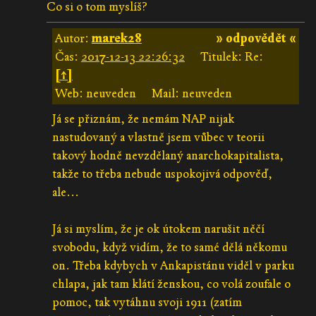
Co si o tom myslíš?
Autor:
marek28
» odpovědět «
Čas:
2017-12-13 22:26:32
Titulek: Re:
[↑]
Web: neuveden
Mail: neuveden
Já se přiznám, že nemám NAP nijak
nastudovaný a vlastně jsem vůbec v teorii
takový hodně nevzdělaný anarchokapitalista,
takže to třeba nebude uspokojivá odpověď,
ale...
Já si myslím, že je ok útokem narušit něčí
svobodu, když vidím, že to samé dělá někomu
on. Třeba kdybych v Ankapistánu viděl v parku
chlapa, jak tam klátí ženskou, co volá zoufale o
pomoc, tak vytáhnu svoji 1911 (zatím