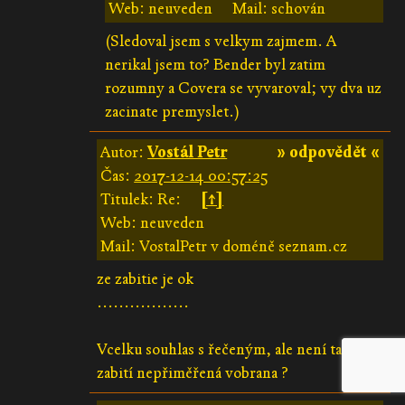
Web: neuveden
Mail: schován
(Sledoval jsem s velkym zajmem. A
nerikal jsem to? Bender byl zatim
rozumny a Covera se vyvaroval; vy dva uz
zacinate premyslet.)
Autor:
Vostál Petr
» odpovědět «
Čas:
2017-12-14 00:57:25
Titulek: Re:
[↑]
Web: neuveden
Mail: VostalPetr v doméně seznam.cz
ze zabitie je ok
.................
Vcelku souhlas s řečeným, ale není takový
zabití nepřiměřená vobrana ?