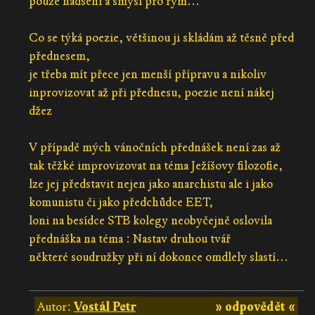
pouze nadšení a smysl pro rým...
Co se týká poezie, většinou ji skládám až těsně před
přednesem,
je třeba mít přece jen menší přípravu a nikoliv
inprovizovat až při přednesu, poezie není nákej
džez
V případě mých vánočních přednášek není zas až
tak těžké improvizovat na téma Ježíšovy filozofie,
lze jej představit nejen jako anarchistu ale i jako
komunistu či jako předchůdce EET,
loni na besídce STB kolegy neobyčejně oslovila
přednáška na téma : Nastav druhou tvář
některé soudružky při ní dokonce omdlely slastí...
Autor:
Vostál Petr
» odpovědět «