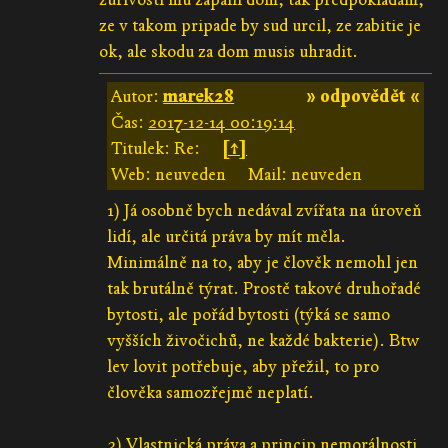
ze v takom pripade by sud urcil, ze zabitie je
ok, ale skodu za dom musis uhradit.
Autor:
marek28
» odpovědět «
Čas:
2017-12-14 00:19:14
Titulek: Re:
[↑]
Web: neuveden
Mail: neuveden
1) Já osobně bych nedával zvířata na úroveň
lidí, ale určitá práva by mít měla.
Minimálně na to, aby je člověk nemohl jen
tak brutálně týrat. Prostě takové druhořadé
bytosti, ale pořád bytosti (týká se samo
vyšších živočichů, ne každé bakterie). Btw
lev lovit potřebuje, aby přežil, to pro
člověka samozřejmě neplatí.
2) Vlastnická práva a princip nemorálnosti