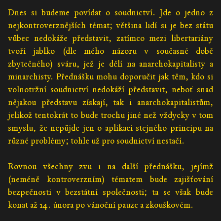
Dnes si budeme povídat o soudnictví. Jde o jedno z
nejkontroverznějších témat; většina lidí si je bez státu
vůbec nedokáže představit, zatímco mezi libertariány
tvoří jablko (dle mého názoru v současné době
zbytečného) sváru, jež je dělí na anarchokapitalisty a
minarchisty. Přednášku mohu doporučit jak těm, kdo si
volnotržní soudnictví nedokáží představit, neboť snad
nějakou představu získají, tak i anarchokapitalistům,
jelikož tentokrát to bude trochu jiné než vždycky v tom
smyslu, že nepůjde jen o aplikaci stejného principu na
různé problémy; tohle už pro soudnictví nestačí.
Rovnou všechny zvu i na další přednášku, jejímž
(neméně kontroverzním) tématem bude zajišťování
bezpečnosti v bezstátní společnosti; ta se však bude
konat až 14. února po vánoční pauze a zkouškovém.