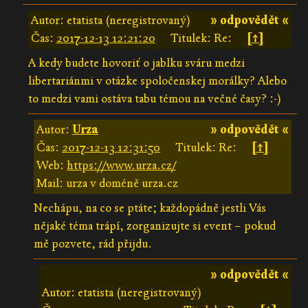
Autor: etatista (neregistrovaný)
» odpovědět «
Čas:
2017-12-13 12:21:20
Titulek: Re:
[↑]
A kedy budete hovoriť o jablku sváru medzi
libertariánmi v otázke spoločenskej morálky? Alebo
to medzi vami ostáva tabu témou na večné časy? :-)
Autor:
Urza
» odpovědět «
Čas:
2017-12-13 12:31:50
Titulek: Re:
[↑]
Web:
https://www.urza.cz/
Mail: urza v doméně urza.cz
Nechápu, na co se ptáte; každopádně jestli Vás
nějaké téma trápí, zorganizujte si event – pokud
mě pozvete, rád přijdu.
» odpovědět «
Autor: etatista (neregistrovaný)