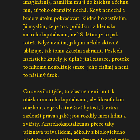
imaginární), namířím mu jí do ksichtu a řeknu
mu, ať toho okamžitě nechá. Když nenechá a
bude v útoku pokračovat, klidně ho zastřelím.
Já myslím, že je to v pořádku i z hlediska
anarchokapitalismu, ne? S dětmi je to pak
totéž. Když uvidím, jak jim někdo aktivně
ubližuje, tak tomu zkusím zabránit. Poslech
nacistické kapely je úplně jiná situace, protože
to nikomu neubližuje (max. jeho citům) a není
to násilný útok.
Co se zvířat týče, to vlastně není ani tak
otázkou anarchokapitalismu, ale filosofickou
otázkou, co je vlastně živá bytost, která si
zaslouží práva a jaké jsou rozdíly mezi lidmi a
zvířaty. Anarchokapitalismus přece taky
přiznává práva lidem, ačkoliv z biologického