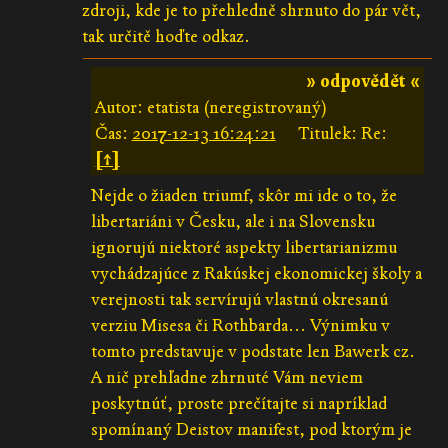
zdroji, kde je to přehledně shrnuto do pár vět,
tak určitě hoďte odkaz.
» odpovědět «
Autor: etatista (neregistrovaný)
Čas:
2017-12-13 16:24:21
Titulek: Re:
[↑]
Nejde o žiaden triumf, skôr mi ide o to, že
libertariáni v Česku, ale i na Slovensku
ignorujú niektoré aspekty libertarianizmu
vychádzajúce z Rakúskej ekonomickej školy a
verejnosti tak servírujú vlastnú okresanú
verziu Misesa či Rothbarda... Výnimku v
tomto predstavuje v podstate len Bawerk cz.
A nič prehľadne zhrnuté Vám neviem
poskytnúť, proste prečítajte si napríklad
spomínaný Deistov manifest, pod ktorým je