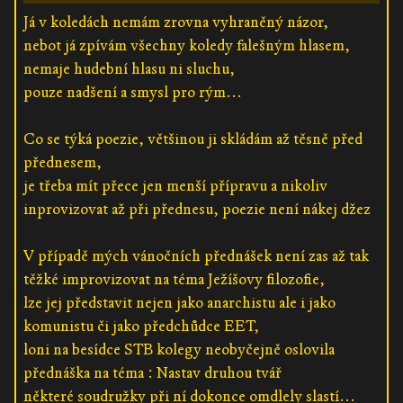
Já v koledách nemám zrovna vyhraněný názor,
nebot já zpívám všechny koledy falešným hlasem,
nemaje hudební hlasu ni sluchu,
pouze nadšení a smysl pro rým...
Co se týká poezie, většinou ji skládám až těsně před
přednesem,
je třeba mít přece jen menší přípravu a nikoliv
inprovizovat až při přednesu, poezie není nákej džez
V případě mých vánočních přednášek není zas až tak
těžké improvizovat na téma Ježíšovy filozofie,
lze jej představit nejen jako anarchistu ale i jako
komunistu či jako předchůdce EET,
loni na besídce STB kolegy neobyčejně oslovila
přednáška na téma : Nastav druhou tvář
některé soudružky při ní dokonce omdlely slastí...