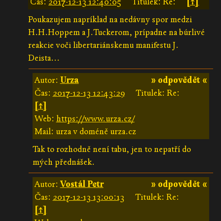
Čas:
2017-12-13 12:40:05
Titulek: Re:
[↑]
Poukazujem napríklad na nedávny spor medzi
H.H.Hoppem a J.Tuckerom, prípadne na búrlivé
reakcie voči libertariánskemu manifestu J.
Deista...
Autor:
Urza
» odpovědět «
Čas:
2017-12-13 12:43:29
Titulek: Re:
[↑]
Web:
https://www.urza.cz/
Mail: urza v doméně urza.cz
Tak to rozhodně není tabu, jen to nepatří do
mých přednášek.
Autor:
Vostál Petr
» odpovědět «
Čas:
2017-12-13 13:00:13
Titulek: Re:
[↑]