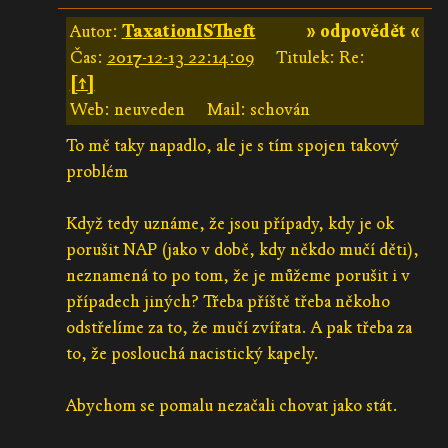
Autor:
TaxationISTheft
» odpovědět «
Čas:
2017-12-13 22:14:09
Titulek: Re:
[↑]
Web: neuveden
Mail: schován
To mě taky napadlo, ale je s tím spojen takový
problém
Když tedy uznáme, že jsou případy, kdy je ok
porušit NAP (jako v době, kdy někdo mučí děti),
neznamená to po tom, že je můžeme porušit i v
případech jiných? Třeba příště třeba někoho
odstřelíme za to, že mučí zvířata. A pak třeba za
to, že poslouchá nacistický kapely.
Abychom se pomalu nezačali chovat jako stát.