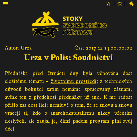
Autor:
Urza
Čas: 2017-12-13 00:00:02
Urza v Polis: Soudnictví
Přednáška před čtrnácti dny byla věnována dost
složitému tématu –
životnímu prostředí
; z technických
důvodů bohužel zatím nemáme zpracovaný záznam,
avšak
ten z předchozí přednášky už ano
. K mé radost
přišlo zas dost lidí; nemluvě o tom, že se znovu a znovu
vracejí ti, kdo o anarchokapitalismu nikdy předtím
neslyšeli, ale zaujal je, čímž pádem program plní svůj
účel.