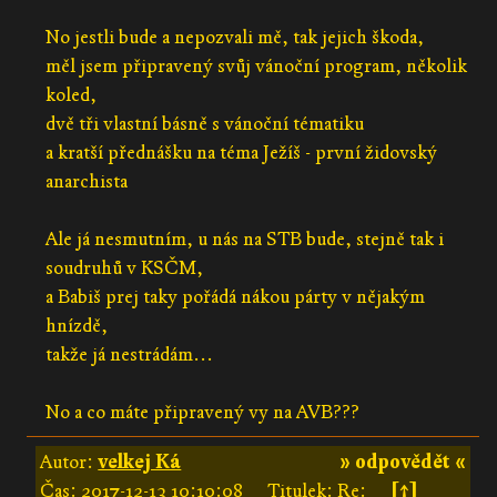
No jestli bude a nepozvali mě, tak jejich škoda,
měl jsem připravený svůj vánoční program, několik
koled,
dvě tři vlastní básně s vánoční tématiku
a kratší přednášku na téma Ježíš - první židovský
anarchista
Ale já nesmutním, u nás na STB bude, stejně tak i
soudruhů v KSČM,
a Babiš prej taky pořádá nákou párty v nějakým
hnízdě,
takže já nestrádám...
No a co máte připravený vy na AVB???
Autor:
velkej Ká
» odpovědět «
Čas:
2017-12-13 10:10:08
Titulek: Re:
[↑]