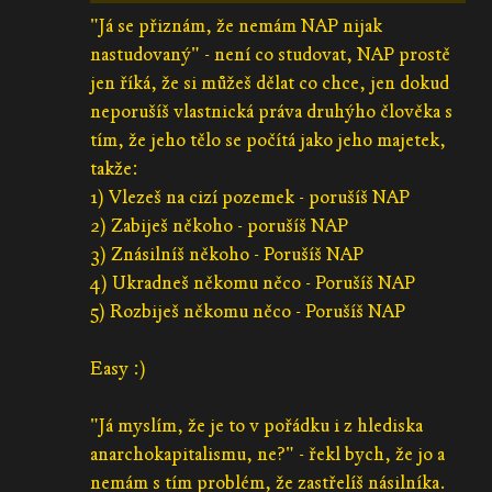
"Já se přiznám, že nemám NAP nijak
nastudovaný" - není co studovat, NAP prostě
jen říká, že si můžeš dělat co chce, jen dokud
neporušíš vlastnická práva druhýho člověka s
tím, že jeho tělo se počítá jako jeho majetek,
takže:
1) Vlezeš na cizí pozemek - porušíš NAP
2) Zabiješ někoho - porušíš NAP
3) Znásilníš někoho - Porušíš NAP
4) Ukradneš někomu něco - Porušíš NAP
5) Rozbiješ někomu něco - Porušíš NAP
Easy :)
"Já myslím, že je to v pořádku i z hlediska
anarchokapitalismu, ne?" - řekl bych, že jo a
nemám s tím problém, že zastřelíš násilníka.