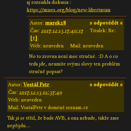
aj rozsiahla diskusia :
https://mises.org/blog/new-libertarian
Autor:
marek28
» odpovědět «
Čas:
2017-12-13 17:40:17
Titulek: Re:
[↑]
Web: neuveden
Mail: neuveden
No to zrovna není moc stručné. :D A o co
teda jde, neumíte svými slovy ten problém
stručně popsat?
Autor:
Vostál Petr
» odpovědět «
Čas:
2017-12-13 01:37:49
Web: neuveden
Mail: VostalPetr v doméně seznam.cz
Tak já se těšil, že bude AVB, a ona nebude, takže zase
nepřijdu...