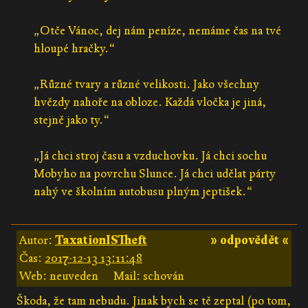
„Otče Vánoc, dej nám peníze, nemáme čas na tvé
hloupé hračky.“
„Různé tvary a různé velikosti. Jako všechny
hvězdy nahoře na obloze. Každá vločka je jiná,
stejně jako ty.“
„Já chci stroj času a vzduchovku. Já chci sochu
Mobyho na povrchu Slunce. Já chci udělat párty
nahý ve školním autobusu plným jeptišek.“
Autor:
TaxationISTheft
» odpovědět «
Čas:
2017-12-13 13:11:48
Web: neuveden
Mail: schován
Škoda, že tam nebudu. Jinak bych se tě zeptal (po tom,