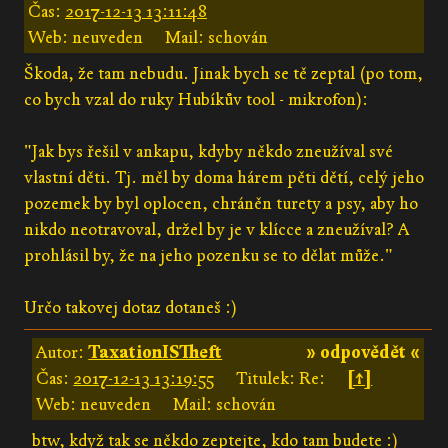
Čas:
2017-12-13 13:11:48
Web: neuveden
Mail: schován
Škoda, že tam nebudu. Jinak bych se tě zeptal (po tom,
co bych vzal do ruky Hubíkův tool - mikrofon):
"Jak bys řešil v ankapu, kdyby někdo zneužíval své
vlastní děti. Tj. měl by doma hárem pěti dětí, celý jeho
pozemek by byl oplocen, chráněn turety a psy, aby ho
nikdo neotravoval, držel by je v klícce a zneužíval? A
prohlásil by, že na jeho pozenku se to dělat může."
Určo takovej dotaz dotaneš :)
Autor:
TaxationISTheft
» odpovědět «
Čas:
2017-12-13 13:19:55
Titulek: Re:
[↑]
Web: neuveden
Mail: schován
btw, když tak se někdo zeptejte, kdo tam budete :)