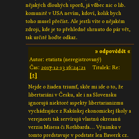
nějakých dlouhých sporů, já vůbec nic o lib.
komunitě v USA nevím, kdoví, kolik bych
toho musel přečíst. Ale jestli víte o nějakém
zdroji, kde je to přehledně shrnuto do pár vět,
tak určitě hoďte odkaz.
» odpovědět «
Autor: etatista (neregistrovaný)
Čas:
2017-12-13 16:24:21
Titulek: Re:
[↑]
Nejde o žiaden triumf, skôr mi ide o to, že
libertariáni v Česku, ale i na Slovensku
ignorujú niektoré aspekty libertarianizmu
vychádzajúce z Rakúskej ekonomickej školy a
verejnosti tak servírujú vlastnú okresanú
verziu Misesa či Rothbarda... Výnimku v
tomto predstavuje v podstate len Bawerk cz.