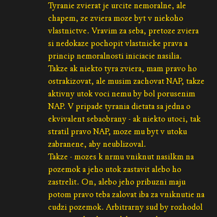
Tyranie zvierat je urcite nemoralne, ale
chapem, ze zviera moze byt v niekoho
vlastnictve. Vravim za seba, pretoze zviera
si nedokaze pochopit vlastnicke prava a
princip nemoralnosti iniciacie nasilia.
Takze ak niekto tyra zviera, mam pravo ho
ostrakizovat, ale musim zachovat NAP, takze
aktivny utok voci nemu by bol porusenim
NAP. V pripade tyrania dietata sa jedna o
ekvivalent sebaobrany - ak niekto utoci, tak
stratil pravo NAP, moze mu byt v utoku
zabranene, aby neublizoval.
Takze - mozes k nrmu vniknut nasilkm na
pozemok a jeho utok zastavit alebo ho
zastrelit. On, alebo jeho pribuzni maju
potom pravo teba zalovat iba za vniknutie na
cudzi pozemok. Arbitrarny sud by rozhodol