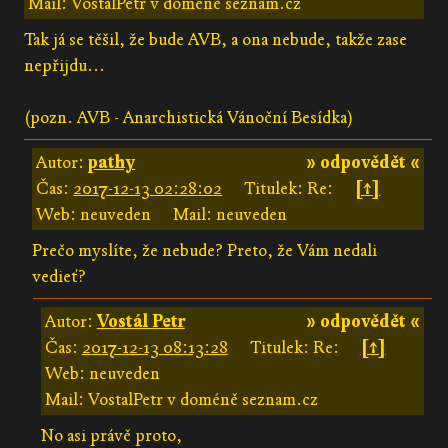
Mail: VostalPetr v doméně seznam.cz
Tak já se těšil, že bude AVB, a ona nebude, takže zase
nepřijdu...
(pozn. AVB - Anarchistická Vánoční Besídka)
Autor:
pathy
» odpovědět «
Čas:
2017-12-13 02:28:02
Titulek: Re:
[↑]
Web: neuveden
Mail: neuveden
Prečo myslíte, že nebude? Preto, že Vám nedali
vedieť?
Autor:
Vostál Petr
» odpovědět «
Čas:
2017-12-13 08:13:28
Titulek: Re:
[↑]
Web: neuveden
Mail: VostalPetr v doméně seznam.cz
No asi právě proto,