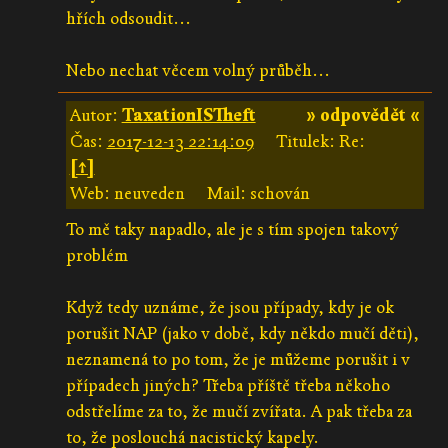
hřích odsoudit...
Nebo nechat věcem volný průběh...
Autor:
TaxationISTheft
» odpovědět «
Čas:
2017-12-13 22:14:09
Titulek: Re:
[↑]
Web: neuveden
Mail: schován
To mě taky napadlo, ale je s tím spojen takový
problém
Když tedy uznáme, že jsou případy, kdy je ok
porušit NAP (jako v době, kdy někdo mučí děti),
neznamená to po tom, že je můžeme porušit i v
případech jiných? Třeba příště třeba někoho
odstřelíme za to, že mučí zvířata. A pak třeba za
to, že poslouchá nacistický kapely.