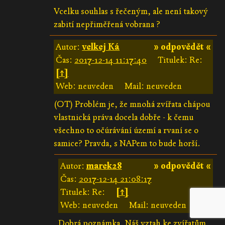
Vcelku souhlas s řečeným, ale není takový
zabití nepřiměřená vobrana ?
Autor:
velkej Ká
» odpovědět «
Čas:
2017-12-14 11:17:40
Titulek: Re:
[↑]
Web: neuveden
Mail: neuveden
(OT) Problém je, že mnohá zvířata chápou
vlastnická práva docela dobře - k čemu
všechno to očúrávání území a rvaní se o
samice? Pravda, s NAPem to bude horší.
Autor:
marek28
» odpovědět «
Čas:
2017-12-14 21:08:17
Titulek: Re:
[↑]
Web: neuveden
Mail: neuveden
Dobrá poznámka. Náš vztah ke zvířatům