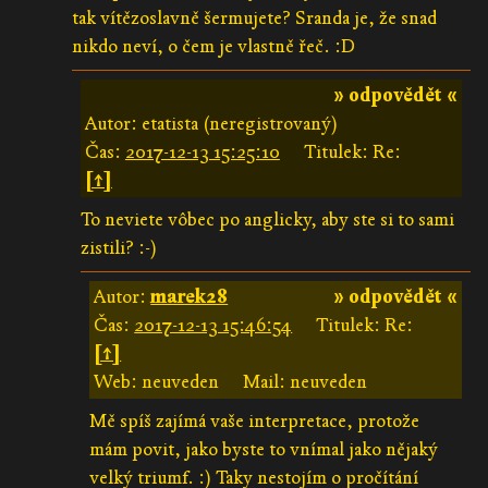
tak vítězoslavně šermujete? Sranda je, že snad
nikdo neví, o čem je vlastně řeč. :D
» odpovědět «
Autor: etatista (neregistrovaný)
Čas:
2017-12-13 15:25:10
Titulek: Re:
[↑]
To neviete vôbec po anglicky, aby ste si to sami
zistili? :-)
Autor:
marek28
» odpovědět «
Čas:
2017-12-13 15:46:54
Titulek: Re:
[↑]
Web: neuveden
Mail: neuveden
Mě spíš zajímá vaše interpretace, protože
mám povit, jako byste to vnímal jako nějaký
velký triumf. :) Taky nestojím o pročítání