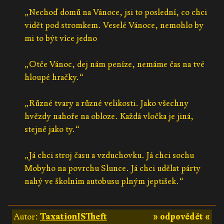
„Nechoď domů na Vánoce, jsi to poslední, co chci
vidět pod stromkem. Veselé Vánoce, nemohlo by
mi to být více jedno
„Otče Vánoc, dej nám peníze, nemáme čas na tvé
hloupé hračky.“
„Různé tvary a různé velikosti. Jako všechny
hvězdy nahoře na obloze. Každá vločka je jiná,
stejně jako ty.“
„Já chci stroj času a vzduchovku. Já chci sochu
Mobyho na povrchu Slunce. Já chci udělat párty
nahý ve školním autobusu plným jeptišek.“
Autor:
TaxationISTheft
» odpovědět «