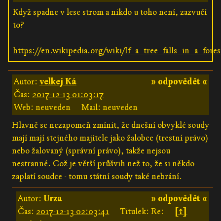
Když spadne v lese strom a nikdo u toho není, zazvučí
to?
https://en.wikipedia.org/wiki/If_a_tree_falls_in_a_fores
Autor:
velkej Ká
» odpovědět «
Čas:
2017-12-13 01:03:17
Web: neuveden
Mail: neuveden
Hlavně se nezapomeň zmínit, že dnešní obvyklé soudy
mají mají stejného majitele jako žalobce (trestní právo)
nebo žalovaný (správní právo), takže nejsou
nestranné. Což je větší průšvih než to, že si někdo
zaplatí soudce - tomu státní soudy také nebrání.
Autor:
Urza
» odpovědět «
Čas:
2017-12-13 02:03:41
Titulek: Re:
[↑]