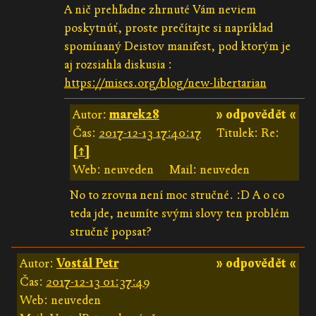
A nič prehľadne zhrnuté Vám neviem
poskytnúť, proste prečítajte si napríklad
spomínaný Deistov manifest, pod ktorým je
aj rozsiahla diskusia :
https://mises.org/blog/new-libertarian
Autor:
marek28
» odpovědět «
Čas:
2017-12-13 17:40:17
Titulek: Re:
[↑]
Web: neuveden
Mail: neuveden
No to zrovna není moc stručné. :D A o co
teda jde, neumíte svými slovy ten problém
stručně popsat?
Autor:
Vostál Petr
» odpovědět «
Čas:
2017-12-13 01:37:49
Web: neuveden