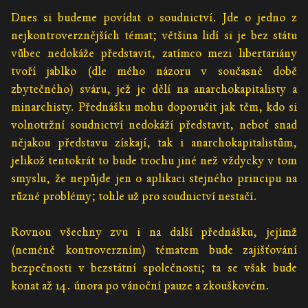
Dnes si budeme povídat o soudnictví. Jde o jedno z
nejkontroverznějších témat; většina lidí si je bez státu
vůbec nedokáže představit, zatímco mezi libertariány
tvoří jablko (dle mého názoru v současné době
zbytečného) sváru, jež je dělí na anarchokapitalisty a
minarchisty. Přednášku mohu doporučit jak těm, kdo si
volnotržní soudnictví nedokáží představit, neboť snad
nějakou představu získají, tak i anarchokapitalistům,
jelikož tentokrát to bude trochu jiné než vždycky v tom
smyslu, že nepůjde jen o aplikaci stejného principu na
různé problémy; tohle už pro soudnictví nestačí.
Rovnou všechny zvu i na další přednášku, jejímž
(neméně kontroverzním) tématem bude zajišťování
bezpečnosti v bezstátní společnosti; ta se však bude
konat až 14. února po vánoční pauze a zkouškovém.