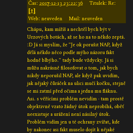
Čas:
2017-12-13 23:22:36
Titulek: Re:
[↑]
Web: neuveden
Mail: neuveden
Chápu, kam míříš a nechtěl bych být v
Urzových botách, až se ho na to někdo zeptá.
:D Já si myslím, že "Je ok porušit NAP, když
dělá někdo něco podle mýho názoru fakt
hodně blbýho." tady bude vždycky. Já si
můžu nakrásně filosofovat o tom, jak bych
nikdy neporušil NAP, ale když pak uvidím,
jak nějaký čůráček na ulici mučí kočku, stejně
se mi zatmí před očima a jednu mu fláknu.
Asi. s věřícími problém nevidím - tam prostě
objektivně vzato žádný útok neprobíhá, oběť
neexistuje a urážení není násilný útok.
Problém vidím jen u té ochrany zvířat, kde
by nakonec asi fakt muselo dojít k nějaké