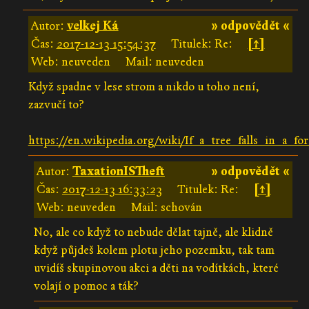
Autor:
velkej Ká
» odpovědět «
Čas:
2017-12-13 15:54:37
Titulek: Re:
[↑]
Web: neuveden
Mail: neuveden
Když spadne v lese strom a nikdo u toho není,
zazvučí to?
https://en.wikipedia.org/wiki/If_a_tree_falls_in_a_for
Autor:
TaxationISTheft
» odpovědět «
Čas:
2017-12-13 16:33:23
Titulek: Re:
[↑]
Web: neuveden
Mail: schován
No, ale co když to nebude dělat tajně, ale klidně
když půjdeš kolem plotu jeho pozemku, tak tam
uvidíš skupinovou akci a děti na vodítkách, které
volají o pomoc a ták?