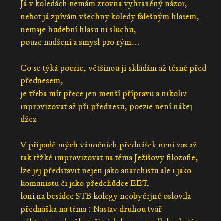
Já v koledách nemám zrovna vyhraněný názor,
nebot já zpívám všechny koledy falešným hlasem,
nemaje hudební hlasu ni sluchu,
pouze nadšení a smysl pro rým...
Co se týká poezie, většinou ji skládám až těsně před
přednesem,
je třeba mít přece jen menší přípravu a nikoliv
inprovizovat až při přednesu, poezie není nákej
džez
V případě mých vánočních přednášek není zas až
tak těžké improvizovat na téma Ježíšovy filozofie,
lze jej představit nejen jako anarchistu ale i jako
komunistu či jako předchůdce EET,
loni na besídce STB kolegy neobyčejně oslovila
přednáška na téma : Nastav druhou tvář