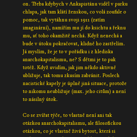
on. Třeba kdybych v Ankapistánu viděl v parku
chlapa, jak tam klátí ženskou, co volá zoufale o
pomoc, tak vytáhnu svoji 1911 (zatím
imaginární), namířím mu jí do ksichtu a řeknu
mu, ať toho okamžitě nechá. Když nenechá a
bude v útoku pokračovat, klidně ho zastřelím.
Já myslím, že je to v pořádku i z hlediska
anarchokapitalismu, ne? S dětmi je to pak
totéž. Když uvidím, jak jim někdo aktivně
ubližuje, tak tomu zkusím zabránit. Poslech
nacistické kapely je úplně jiná situace, protože
to nikomu neubližuje (max. jeho citům) a není
to násilný útok.
Co se zvířat týče, to vlastně není ani tak
otázkou anarchokapitalismu, ale filosofickou
otázkou, co je vlastně živá bytost, která si