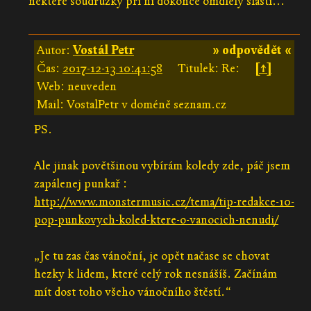
některé soudružky při ní dokonce omdlely slastí...
Autor:
Vostál Petr
» odpovědět «
Čas:
2017-12-13 10:41:58
Titulek: Re:
[↑]
Web: neuveden
Mail: VostalPetr v doméně seznam.cz
PS.
Ale jinak povětšinou vybírám koledy zde, páč jsem
zapálenej punkař :
http://www.monstermusic.cz/tema/tip-redakce-10-
pop-punkovych-koled-ktere-o-vanocich-nenudi/
„Je tu zas čas vánoční, je opět načase se chovat
hezky k lidem, které celý rok nesnášíš. Začínám
mít dost toho všeho vánočního štěstí.“