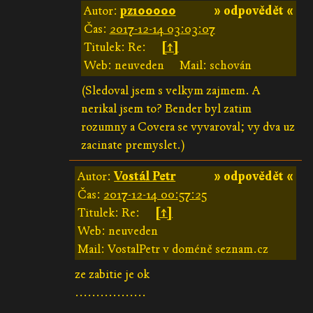
Autor:
pz100000
» odpovědět «
Čas:
2017-12-14 03:03:07
Titulek: Re:
[↑]
Web: neuveden
Mail: schován
(Sledoval jsem s velkym zajmem. A
nerikal jsem to? Bender byl zatim
rozumny a Covera se vyvaroval; vy dva uz
zacinate premyslet.)
Autor:
Vostál Petr
» odpovědět «
Čas:
2017-12-14 00:57:25
Titulek: Re:
[↑]
Web: neuveden
Mail: VostalPetr v doméně seznam.cz
ze zabitie je ok
.................