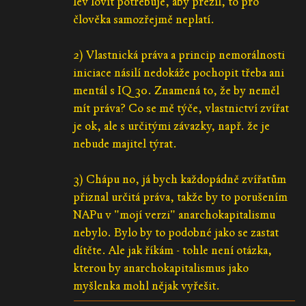
lev lovit potřebuje, aby přežil, to pro
člověka samozřejmě neplatí.
2) Vlastnická práva a princip nemorálnosti
iniciace násilí nedokáže pochopit třeba ani
mentál s IQ 30. Znamená to, že by neměl
mít práva? Co se mě týče, vlastnictví zvířat
je ok, ale s určitými závazky, např. že je
nebude majitel týrat.
3) Chápu no, já bych každopádně zvířatům
přiznal určitá práva, takže by to porušením
NAPu v "mojí verzi" anarchokapitalismu
nebylo. Bylo by to podobné jako se zastat
dítěte. Ale jak říkám - tohle není otázka,
kterou by anarchokapitalismus jako
myšlenka mohl nějak vyřešit.