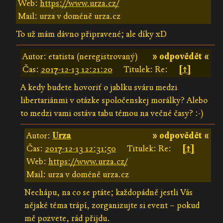
Web:
https://www.urza.cz/
Mail: urza v doméně urza.cz
To už mám dávno připravené; ale díky xD
Autor: etatista (neregistrovaný)
» odpovědět «
Čas:
2017-12-13 12:21:20
Titulek: Re:
[↑]
A kedy budete hovoriť o jablku sváru medzi
libertariánmi v otázke spoločenskej morálky? Alebo
to medzi vami ostáva tabu témou na večné časy? :-)
Autor:
Urza
» odpovědět «
Čas:
2017-12-13 12:31:50
Titulek: Re:
[↑]
Web:
https://www.urza.cz/
Mail: urza v doméně urza.cz
Nechápu, na co se ptáte; každopádně jestli Vás
nějaké téma trápí, zorganizujte si event – pokud
mě pozvete, rád přijdu.