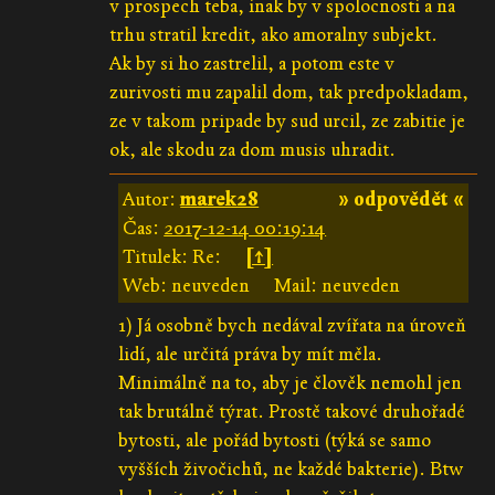
v prospech teba, inak by v spolocnosti a na
trhu stratil kredit, ako amoralny subjekt.
Ak by si ho zastrelil, a potom este v
zurivosti mu zapalil dom, tak predpokladam,
ze v takom pripade by sud urcil, ze zabitie je
ok, ale skodu za dom musis uhradit.
Autor:
marek28
» odpovědět «
Čas:
2017-12-14 00:19:14
Titulek: Re:
[↑]
Web: neuveden
Mail: neuveden
1) Já osobně bych nedával zvířata na úroveň
lidí, ale určitá práva by mít měla.
Minimálně na to, aby je člověk nemohl jen
tak brutálně týrat. Prostě takové druhořadé
bytosti, ale pořád bytosti (týká se samo
vyšších živočichů, ne každé bakterie). Btw