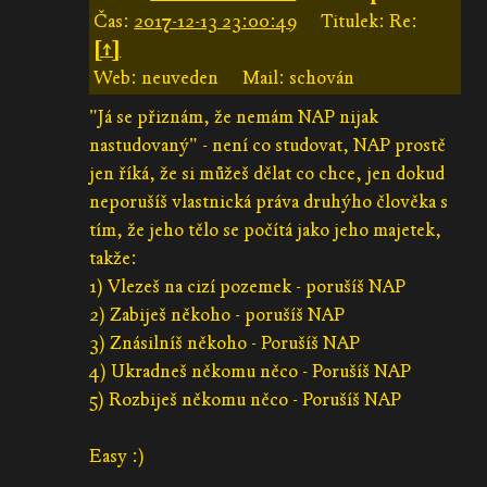
Čas:
2017-12-13 23:00:49
Titulek: Re:
[↑]
Web: neuveden
Mail: schován
"Já se přiznám, že nemám NAP nijak
nastudovaný" - není co studovat, NAP prostě
jen říká, že si můžeš dělat co chce, jen dokud
neporušíš vlastnická práva druhýho člověka s
tím, že jeho tělo se počítá jako jeho majetek,
takže:
1) Vlezeš na cizí pozemek - porušíš NAP
2) Zabiješ někoho - porušíš NAP
3) Znásilníš někoho - Porušíš NAP
4) Ukradneš někomu něco - Porušíš NAP
5) Rozbiješ někomu něco - Porušíš NAP
Easy :)