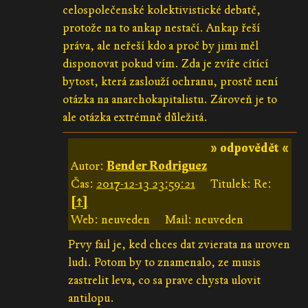
celospolečenské kolektivistické debatě,
protože na to ankap nestačí. Ankap řeší
práva, ale neřeší kdo a proč by jimi měl
disponovat pokud vím. Zda je zvíře cítící
bytost, která zaslouží ochranu, prostě není
otázka na anarchokapitalistu. Zároveň je to
ale otázka extrémně důležitá.
» odpovědět «
Autor:
Bender Rodriguez
Čas:
2017-12-13 23:59:21
Titulek: Re:
[↑]
Web: neuveden
Mail: neuveden
Prvy fail je, ked chces dat zvierata na uroven
ludi. Potom by to znamenalo, ze musis
zastrelit leva, co sa prave chysta ulovit
antilopu.