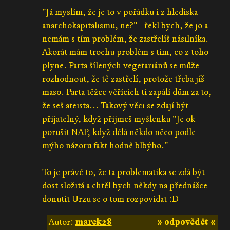
"Já myslím, že je to v pořádku i z hlediska
anarchokapitalismu, ne?" - řekl bych, že jo a
nemám s tím problém, že zastřelíš násilníka.
Akorát mám trochu problém s tím, co z toho
plyne. Parta šílených vegetariánů se může
rozhodnout, že tě zastřelí, protože třeba jíš
maso. Parta těžce věřících ti zapálí dům za to,
že seš ateista... Takový věci se zdají být
přijatelný, když přijmeš myšlenku "Je ok
porušit NAP, když dělá někdo něco podle
mýho názoru fakt hodně blbýho."
To je právě to, že ta problematika se zdá být
dost složitá a chtěl bych někdy na přednášce
donutit Urzu se o tom rozpovídat :D
Autor:
marek28
» odpovědět «