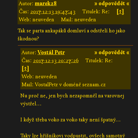
Autor:
marek28
» odpovědět «
Čas:
2017-12-13 19:47:43
Titulek: Re:
[↑]
Web: neuveden
Mail: neuveden
Tak se parta ankapáků domluví a odstřelí ho jako
škodnou?
Autor:
Vostál Petr
» odpovědět «
Čas:
2017-12-13 20:27:26
Titulek: Re:
[↑]
Web: neuveden
Mail: VostalPetr v doméně seznam.cz
Nu proč ne, jen bych nezapomněl na varovnej
výstřel...
I když třeba voko za voko taky není špatný...
Taky lze hříšníkovi vodpustit, ovšech samotný