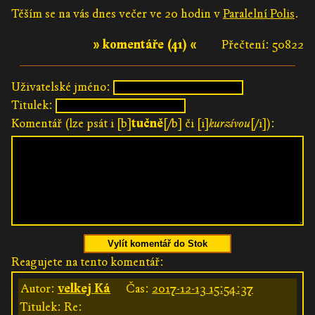
Těším se na vás dnes večer ve 20 hodin v
Paralelní Polis
.
» komentáře (41) «
Přečtení: 50822
Uživatelské jméno:
Titulek:
Komentář (lze psát i [b]
tučně
[/b] či [i]
kurzívou
[/i]):
Vylít komentář do Stok
Reagujete na tento komentář:
Autor:
velkej Ká
Čas:
2017-12-13 15:54:37
Titulek: Re: