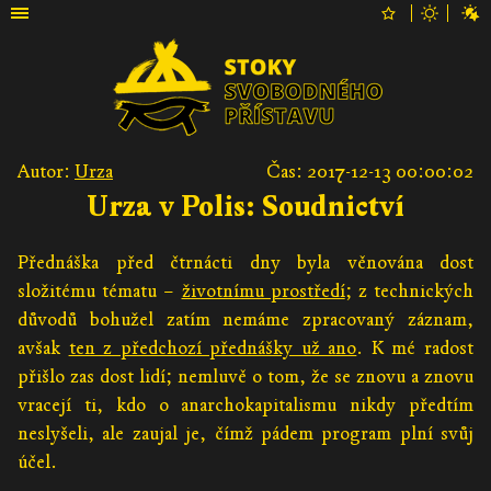
Autor:
Urza
Čas: 2017-12-13 00:00:02
Urza v Polis: Soudnictví
Přednáška před čtrnácti dny byla věnována dost
složitému tématu –
životnímu prostředí
; z technických
důvodů bohužel zatím nemáme zpracovaný záznam,
avšak
ten z předchozí přednášky už ano
. K mé radost
přišlo zas dost lidí; nemluvě o tom, že se znovu a znovu
vracejí ti, kdo o anarchokapitalismu nikdy předtím
neslyšeli, ale zaujal je, čímž pádem program plní svůj
účel.