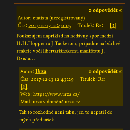
» odpovědět «
Autor: etatista (neregistrovaný)
Čas:
2017-12-13 12:40:05
Titulek: Re:
[↑]
Poukazujem napríklad na nedávny spor medzi
H.H.Hoppem a J.Tuckerom, prípadne na búrlivé
reakcie voči libertariánskemu manifestu J.
Deista...
Autor:
Urza
» odpovědět «
Čas:
2017-12-13 12:43:29
Titulek: Re:
[↑]
Web:
https://www.urza.cz/
Mail: urza v doméně urza.cz
Tak to rozhodně není tabu, jen to nepatří do
mých přednášek.