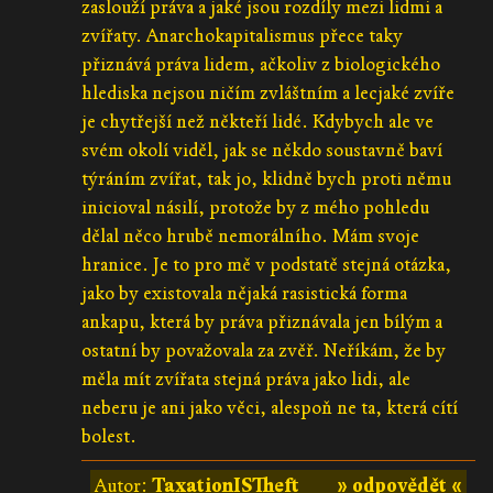
zaslouží práva a jaké jsou rozdíly mezi lidmi a
zvířaty. Anarchokapitalismus přece taky
přiznává práva lidem, ačkoliv z biologického
hlediska nejsou ničím zvláštním a lecjaké zvíře
je chytřejší než někteří lidé. Kdybych ale ve
svém okolí viděl, jak se někdo soustavně baví
týráním zvířat, tak jo, klidně bych proti němu
inicioval násilí, protože by z mého pohledu
dělal něco hrubě nemorálního. Mám svoje
hranice. Je to pro mě v podstatě stejná otázka,
jako by existovala nějaká rasistická forma
ankapu, která by práva přiznávala jen bílým a
ostatní by považovala za zvěř. Neříkám, že by
měla mít zvířata stejná práva jako lidi, ale
neberu je ani jako věci, alespoň ne ta, která cítí
bolest.
Autor:
TaxationISTheft
» odpovědět «