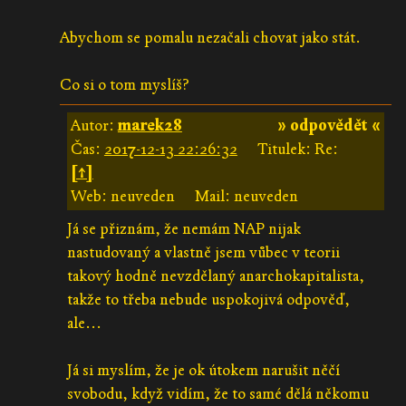
Abychom se pomalu nezačali chovat jako stát.
Co si o tom myslíš?
Autor:
marek28
» odpovědět «
Čas:
2017-12-13 22:26:32
Titulek: Re:
[↑]
Web: neuveden
Mail: neuveden
Já se přiznám, že nemám NAP nijak
nastudovaný a vlastně jsem vůbec v teorii
takový hodně nevzdělaný anarchokapitalista,
takže to třeba nebude uspokojivá odpověď,
ale...
Já si myslím, že je ok útokem narušit něčí
svobodu, když vidím, že to samé dělá někomu