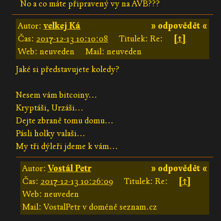
No a co máte připravený vy na AVB???
Autor:
velkej Ká
» odpovědět «
Čas:
2017-12-13 10:10:08
Titulek: Re:
[↑]
Web: neuveden
Mail: neuveden
Jaké si představujete koledy?
Nesem vám bitcoiny...
Kryptáši, Urzáši...
Dejte zbraně tomu domu...
Pásli holky valaši...
My tři dýleři jdeme k vám...
Autor:
Vostál Petr
» odpovědět «
Čas:
2017-12-13 10:26:09
Titulek: Re:
[↑]
Web: neuveden
Mail: VostalPetr v doméně seznam.cz