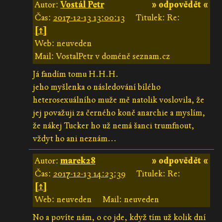
Autor:
Vostál Petr
» odpovědět «
Čas:
2017-12-13 13:00:13
Titulek: Re:
[↑]
Web: neuveden
Mail: VostalPetr v doméně seznam.cz
Já fandím tomu H.H.H.
jeho myšlenka o následování bílého
heterosexuálního muže mě natolik voslovila, že
jej považuji za černého koně anarchie a myslím,
že nákej Tucker ho už nemá šanci trumfnout,
vždyt ho ani neznám...
Autor:
marek28
» odpovědět «
Čas:
2017-12-13 14:23:39
Titulek: Re:
[↑]
Web: neuveden
Mail: neuveden
No a povíte nám, o co jde, když tím už kolik dní