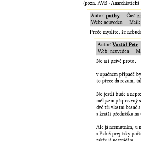
(pozn. AVB - Anarchistická
pathy
Autor:
Čas:
2
Web: neuveden
Mail:
Prečo myslíte, že nebude
Vostál Petr
Autor:
Web: neuveden
Ma
No asi právě proto,
v opačném případě byc
to přece dá rozum, ta
No jestli bude a nepoz
měl jsem připravený 
dvě tři vlastní básně 
a kratší přednášku na 
Ale já nesmutním, u 
a Babiš prej taky poř
takže já nestrádám...