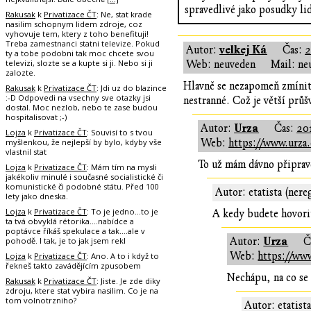
spravedlivé jako posudky lid
Rakusak
k
Privatizace ČT
: Ne, stat krade
nasilim schopnym lidem zdroje, coz
vyhovuje tem, ktery z toho benefituji!
Treba zamestnanci statni televize. Pokud
velkej Ká
Autor:
Čas:
2
ty a tobe podobni tak moc chcete svou
televizi, slozte se a kupte si ji. Nebo si ji
Web: neuveden
Mail: ne
zalozte.
Hlavně se nezapomeň zmínit, 
Rakusak
k
Privatizace ČT
: Jdi uz do blazince
:-D Odpovedi na vsechny sve otazky jsi
nestranné. Což je větší průš
dostal. Moc nezlob, nebo te zase budou
hospitalisovat ;-)
Urza
Autor:
Čas:
20
Lojza
k
Privatizace ČT
: Souvisí to s tvou
myšlenkou, že nejlepší by bylo, kdyby vše
Web:
https://www.urza.
vlastnil stat
To už mám dávno připrav
Lojza
k
Privatizace ČT
: Mám tím na mysli
jakékoliv minulé i současné socialistické či
komunistické či podobné státu. Před 100
Autor: etatista (nere
lety jako dneska.
Lojza
k
Privatizace ČT
: To je jedno...to je
A kedy budete hovoriť
ta tvá obvyklá rétorika....nabídce a
poptávce říkáš spekulace a tak....ale v
Urza
pohodě. I tak, je to jak jsem rekl
Autor:
Č
Web:
https://www
Lojza
k
Privatizace ČT
: Ano. A to i když to
řekneš takto zavádějícím zpusobem
Nechápu, na co se 
Rakusak
k
Privatizace ČT
: Jiste. Je zde diky
zdroju, ktere stat vybira nasilim. Co je na
tom volnotrzniho?
Autor: etatist