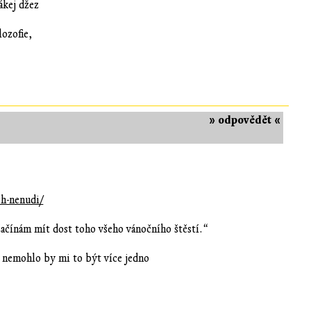
ákej džez
lozofie,
» odpovědět «
h-nenudi/
 Začínám mít dost toho všeho vánočního štěstí.“
 nemohlo by mi to být více jedno