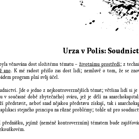
Urza v Polis: Soudnict
 byla věnována dost složitému tématu –
životnímu prostředí
; z tech
ž ano
. K mé radost přišlo zas dost lidí; nemluvě o tom, že se zno
 pádem program plní svůj účel.
nictví. Jde o jedno z nejkontroverznějších témat; většina lidí si j
u v současné době zbytečného) sváru, jež je dělí na anarchokapita
ží představit, neboť snad nějakou představu získají, tak i anarchoka
aplikaci stejného principu na různé problémy; tohle už pro soudnictv
í přednášku, jejímž (neméně kontroverzním) tématem bude zajišťování
 zkouškovém.