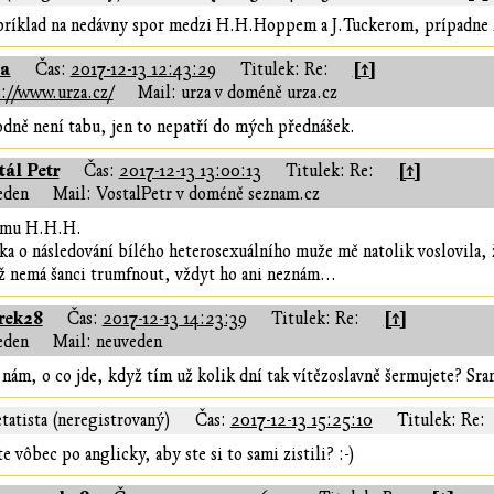
ríklad na nedávny spor medzi H.H.Hoppem a J.Tuckerom, prípadne na 
za
[↑]
Čas:
2017-12-13 12:43:29
Titulek: Re:
://www.urza.cz/
Mail: urza v doméně urza.cz
odně není tabu, jen to nepatří do mých přednášek.
tál Petr
[↑]
Čas:
2017-12-13 13:00:13
Titulek: Re:
eden
Mail: VostalPetr v doméně seznam.cz
tomu H.H.H.
ka o následování bílého heterosexuálního muže mě natolik voslovila, ž
ž nemá šanci trumfnout, vždyt ho ani neznám...
rek28
[↑]
Čas:
2017-12-13 14:23:39
Titulek: Re:
eden
Mail: neuveden
nám, o co jde, když tím už kolik dní tak vítězoslavně šermujete? Sran
tatista (neregistrovaný)
Čas:
2017-12-13 15:25:10
Titulek: Re:
e vôbec po anglicky, aby ste si to sami zistili? :-)