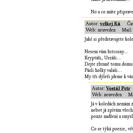
No a co máte připrav
velkej Ká
Autor:
Ča
Web: neuveden
Mail:
Jaké si představujete kol
Nesem vám bitcoiny...
Kryptáši, Urzáši...
Dejte zbraně tomu domu.
Pásli holky valaši...
My tři dýleři jdeme k vá
Vostál Petr
Autor:
Web: neuveden
Ma
Já v koledách nemám 
nebot já zpívám všech
pouze nadšení a smysl
Co se týká poezie, vě