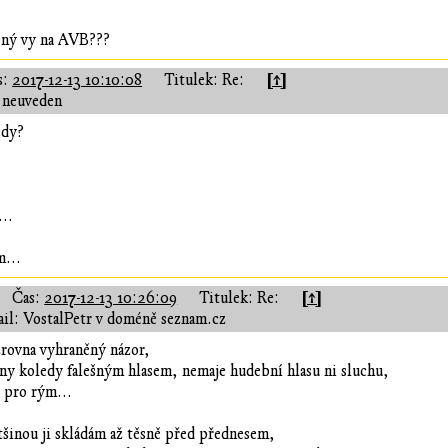
ený vy na AVB???
[↑]
s:
2017-12-13 10:10:08
Titulek: Re:
 neuveden
edy?
..
m...
[↑]
Čas:
2017-12-13 10:26:09
Titulek: Re:
il: VostalPetr v doméně seznam.cz
zrovna vyhraněný názor,
ny koledy falešným hlasem, nemaje hudební hlasu ni sluchu,
 pro rým...
tšinou ji skládám až těsně před přednesem,