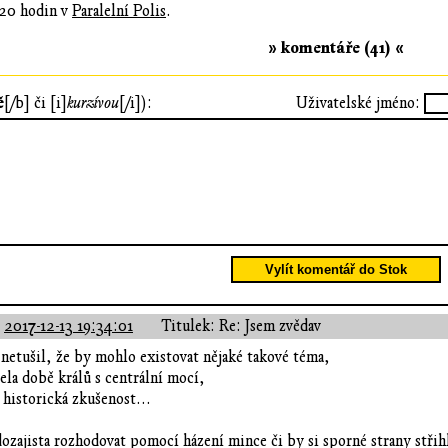
 20 hodin v
Paralelní Polis
.
» komentáře (41) «
ě
[/b] či [i]
kurzívou
[/i]):
Uživatelské jméno:
Vylít komentář do Stok
:
2017-12-13 19:34:01
Titulek: Re: Jsem zvědav
 netušil, že by mohlo existovat nějaké takové téma,
la době králů s centrální mocí,
i historická zkušenost...
ozajista rozhodovat pomocí házení mince či by si sporné strany střihl