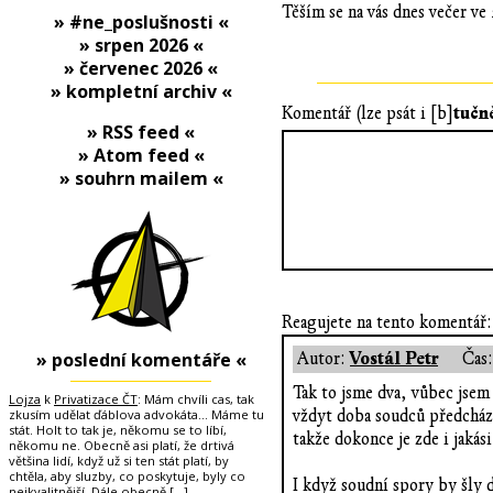
Těším se na vás dnes večer ve
» #ne_poslušnosti «
» srpen 2026 «
» červenec 2026 «
» kompletní archiv «
tučn
Komentář (lze psát i [b]
» RSS feed «
» Atom feed «
» souhrn mailem «
Reagujete na tento komentář:
» poslední komentáře «
Vostál Petr
Autor:
Čas
Tak to jsme dva, vůbec jsem
Lojza
k
Privatizace ČT
: Mám chvíli cas, tak
zkusím udělat ďáblova advokáta... Máme tu
vždyt doba soudců předcháze
stát. Holt to tak je, někomu se to líbí,
takže dokonce je zde i jakás
někomu ne. Obecně asi platí, že drtivá
většina lidí, když už si ten stát platí, by
chtěla, aby sluzby, co poskytuje, byly co
I když soudní spory by šly d
nejkvalitnější. Dále obecně
[…]