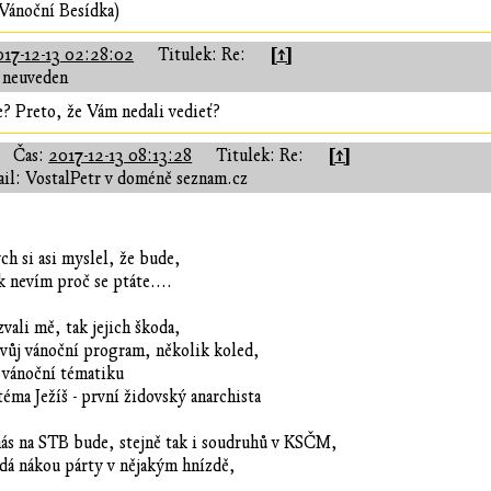
 Vánoční Besídka)
[↑]
017-12-13 02:28:02
Titulek: Re:
 neuveden
? Preto, že Vám nedali vedieť?
[↑]
Čas:
2017-12-13 08:13:28
Titulek: Re:
il: VostalPetr v doméně seznam.cz
h si asi myslel, že bude,
k nevím proč se ptáte....
vali mě, tak jejich škoda,
svůj vánoční program, několik koled,
s vánoční tématiku
téma Ježíš - první židovský anarchista
nás na STB bude, stejně tak i soudruhů v KSČM,
ádá nákou párty v nějakým hnízdě,