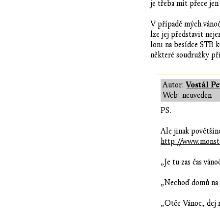
je třeba mít přece je
V případě mých vánočn
lze jej představit nej
loni na besídce STB k
některé soudružky při
Vostál Pe
Autor:
Web: neuveden
PS.
Ale jinak povětšin
http://www.monste
„Je tu zas čas ván
„Nechoď domů na V
„Otče Vánoc, dej 