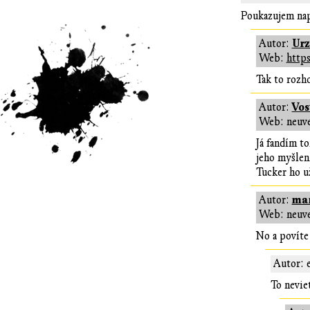
Poukazujem nap
Ur
Autor:
Web:
https
Tak to rozh
Vos
Autor:
Web: neuv
Já fandím 
jeho myšlen
Tucker ho u
ma
Autor:
Web: neuv
No a povíte 
Autor: e
To neviet