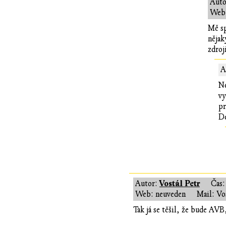
Auto
Web:
Mě sp
nějak
zdroj
A
Ne
vy
pr
De
Vostál Petr
Autor:
Čas
Web: neuveden
Mail: Vo
Tak já se těšil, že bude AVB