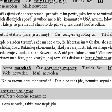
marek28
[↑]
r:
Čas:
2017-12-13 15:46:54
Titulek: Re:
 neuveden
Mail: neuveden
íš zajímá vaše interpretace, protože mám povit, jako byste to vnímal 
ých dlouhých sporů, já vůbec nic o lib. komunitě v USA nevím, kdoví,
i, kde je to přehledně shrnuto do pár vět, tak určitě hoďte odkaz.
utor: etatista (neregistrovaný)
Čas:
2017-12-13 16:24:21
Titule
jde o žiaden triumf, skôr mi ide o to, že libertariáni v Česku, ale i
chádzajúce z Rakúskej ekonomickej školy a verejnosti tak servírujú v
edstavuje v podstate len Bawerk cz. A nič prehľadne zhrnuté Vám nev
istov manifest, pod ktorým je aj rozsiahla diskusia :
https://mises.or
marek28
[↑
Autor:
Čas:
2017-12-13 17:40:17
Titulek: Re:
Web: neuveden
Mail: neuveden
No to zrovna není moc stručné. :D A o co teda jde, neumíte svými 
:
2017-12-13 01:37:49
stalPetr v doméně seznam.cz
, a ona nebude, takže zase nepřijdu...