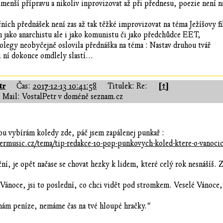
n menší přípravu a nikoliv inprovizovat až při přednesu, poezie není n
ích přednášek není zas až tak těžké improvizovat na téma Ježíšovy fi
en jako anarchistu ale i jako komunistu či jako předchůdce EET,
olegy neobyčejně oslovila přednáška na téma : Nastav druhou tvář
 ní dokonce omdlely slastí...
tr
[↑]
Čas:
2017-12-13 10:41:58
Titulek: Re:
Mail: VostalPetr v doméně seznam.cz
ou vybírám koledy zde, páč jsem zapálenej punkař :
rmusic.cz/tema/tip-redakce-10-pop-punkovych-koled-ktere-o-vanocic
oční, je opět načase se chovat hezky k lidem, které celý rok nesnášíš.
ánoce, jsi to poslední, co chci vidět pod stromkem. Veselé Vánoce,
nám peníze, nemáme čas na tvé hloupé hračky.“