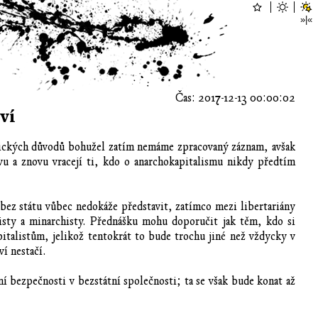
Čas: 2017-12-13 00:00:02
ví
nických důvodů bohužel zatím nemáme zpracovaný záznam, avšak
vu a znovu vracejí ti, kdo o anarchokapitalismu nikdy předtím
e bez státu vůbec nedokáže představit, zatímco mezi libertariány
listy a minarchisty. Přednášku mohu doporučit jak těm, kdo si
pitalistům, jelikož tentokrát to bude trochu jiné než vždycky v
í nestačí.
 bezpečnosti v bezstátní společnosti; ta se však bude konat až