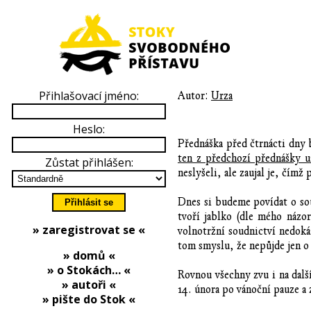
Přihlašovací jméno:
Autor:
Urza
Heslo:
Přednáška před čtrnácti dny
ten z předchozí přednášky u
Zůstat přihlášen:
neslyšeli, ale zaujal je, čímž
Dnes si budeme povídat o soud
tvoří jablko (dle mého názor
» zaregistrovat se «
volnotržní soudnictví nedoká
tom smyslu, že nepůjde jen o 
» domů «
» o Stokách… «
Rovnou všechny zvu i na dalš
» autoři «
14. února po vánoční pauze a
» pište do Stok «