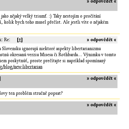
» odpovědět «
jako nějaký velký triumf. :) Taky nestojím o pročítání
 kolik bych toho musel přečíst. Ale jestli víte o nějakém
[↑]
» odpovědět «
k: Re:
 na Slovensku ignorujú niektoré aspekty libertarianizmu
lastnú okresanú verziu Misesa či Rothbarda... Výnimku v tomto
iem poskytnúť, proste prečítajte si napríklad spomínaný
g/blog/new-libertarian
]
» odpovědět «
slovy ten problém stručně popsat?
» odpovědět «