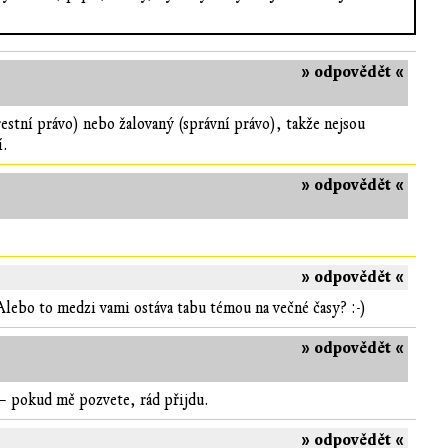
» odpovědět «
estní právo) nebo žalovaný (správní právo), takže nejsou
í.
» odpovědět «
» odpovědět «
Alebo to medzi vami ostáva tabu témou na večné časy? :-)
» odpovědět «
t – pokud mě pozvete, rád přijdu.
» odpovědět «