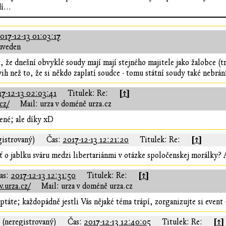
í...
017-12-13 01:03:17
uveden
že dnešní obvyklé soudy mají mají stejného majitele jako žalobce (tr
vih než to, že si někdo zaplatí soudce - tomu státní soudy také nebrán
[↑]
17-12-13 02:03:41
Titulek: Re:
cz/
Mail: urza v doméně urza.cz
ené; ale díky xD
[↑]
gistrovaný)
Čas:
2017-12-13 12:21:20
Titulek: Re:
 o jablku sváru medzi libertariánmi v otázke spoločenskej morálky? 
[↑]
as:
2017-12-13 12:31:50
Titulek: Re:
.urza.cz/
Mail: urza v doméně urza.cz
ptáte; každopádně jestli Vás nějaké téma trápí, zorganizujte si even
[↑]
a (neregistrovaný)
Čas:
2017-12-13 12:40:05
Titulek: Re: