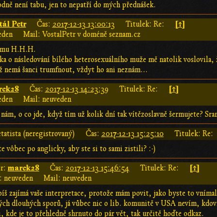
odně není tabu, jen to nepatří do mých přednášek.
tál Petr
[↑]
Čas:
2017-12-13 13:00:13
Titulek: Re:
eden
Mail: VostalPetr v doméně seznam.cz
tomu H.H.H.
ka o následování bílého heterosexuálního muže mě natolik voslovila, ž
ž nemá šanci trumfnout, vždyt ho ani neznám...
rek28
[↑]
Čas:
2017-12-13 14:23:39
Titulek: Re:
eden
Mail: neuveden
nám, o co jde, když tím už kolik dní tak vítězoslavně šermujete? Sran
tatista (neregistrovaný)
Čas:
2017-12-13 15:25:10
Titulek: Re:
e vôbec po anglicky, aby ste si to sami zistili? :-)
marek28
[↑]
r:
Čas:
2017-12-13 15:46:54
Titulek: Re:
 neuveden
Mail: neuveden
íš zajímá vaše interpretace, protože mám povit, jako byste to vnímal 
ých dlouhých sporů, já vůbec nic o lib. komunitě v USA nevím, kdoví,
i, kde je to přehledně shrnuto do pár vět, tak určitě hoďte odkaz.