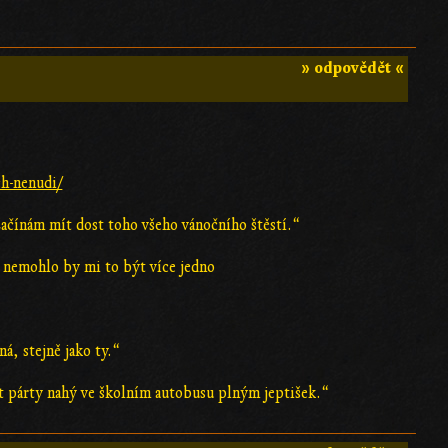
» odpovědět «
h-nenudi/
 Začínám mít dost toho všeho vánočního štěstí.“
 nemohlo by mi to být více jedno
á, stejně jako ty.“
at párty nahý ve školním autobusu plným jeptišek.“