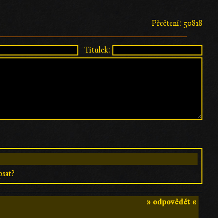
Přečtení: 50818
Titulek:
psat?
» odpovědět «