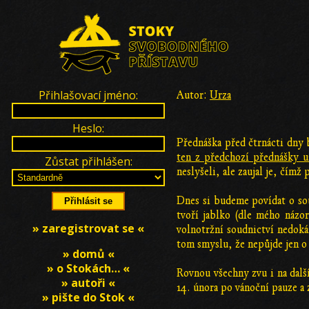
Přihlašovací jméno:
Autor:
Urza
Heslo:
Přednáška před čtrnácti dny
ten z předchozí přednášky u
Zůstat přihlášen:
neslyšeli, ale zaujal je, čímž
Dnes si budeme povídat o soud
tvoří jablko (dle mého názor
» zaregistrovat se «
volnotržní soudnictví nedoká
tom smyslu, že nepůjde jen o 
» domů «
» o Stokách… «
Rovnou všechny zvu i na dalš
» autoři «
14. února po vánoční pauze a
» pište do Stok «