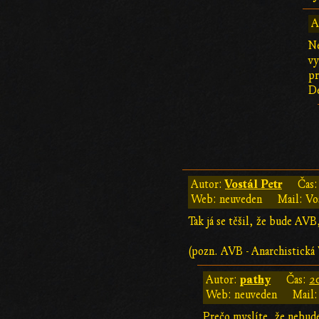
A
Ne
vy
pr
De
Vostál Petr
Autor:
Čas
Web: neuveden
Mail: Vo
Tak já se těšil, že bude AVB
(pozn. AVB - Anarchistická
pathy
Autor:
Čas:
2
Web: neuveden
Mail:
Prečo myslíte, že nebude