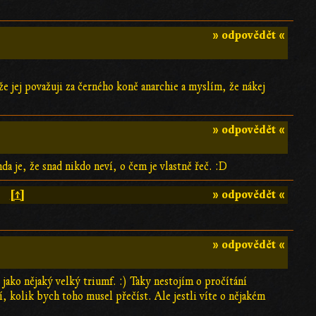
» odpovědět «
e jej považuji za černého koně anarchie a myslím, že nákej
» odpovědět «
da je, že snad nikdo neví, o čem je vlastně řeč. :D
[↑]
» odpovědět «
» odpovědět «
jako nějaký velký triumf. :) Taky nestojím o pročítání
 kolik bych toho musel přečíst. Ale jestli víte o nějakém