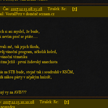
[↑]
Čas:
2017-12-13 08:13:28
Titulek: Re:
il: VostalPetr v doméně seznam.cz
h si asi myslel, že bude,
k nevím proč se ptáte....
vali mě, tak jejich škoda,
svůj vánoční program, několik koled,
s vánoční tématiku
téma Ježíš - první židovský anarchista
nás na STB bude, stejně tak i soudruhů v KSČM,
ádá nákou párty v nějakým hnízdě,
ený vy na AVB???
[↑]
s:
2017-12-13 10:10:08
Titulek: Re:
 neuveden