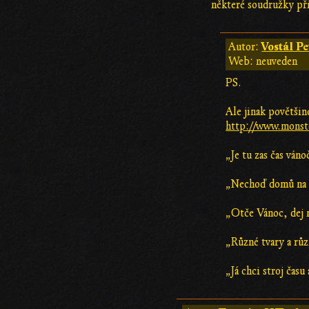
některé soudružky při
Vostál Pe
Autor:
Web: neuveden
PS.
Ale jinak povětšin
http://www.monste
„Je tu zas čas ván
„Nechoď domů na V
„Otče Vánoc, dej 
„Různé tvary a růz
„Já chci stroj čas