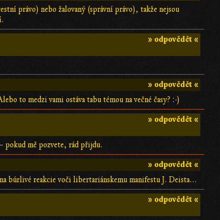
estní právo) nebo žalovaný (správní právo), takže nejsou
í.
» odpovědět «
» odpovědět «
Alebo to medzi vami ostáva tabu témou na večné časy? :-)
» odpovědět «
t – pokud mě pozvete, rád přijdu.
» odpovědět «
búrlivé reakcie voči libertariánskemu manifestu J. Deista...
» odpovědět «