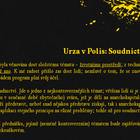
Urza v Polis: Soudnict
 byla věnována dost složitému tématu –
životnímu prostředí
; z tech
ž ano
. K mé radost přišlo zas dost lidí; nemluvě o tom, že se zno
 pádem program plní svůj účel.
nictví. Jde o jedno z nejkontroverznějších témat; většina lidí si j
u v současné době zbytečného) sváru, jež je dělí na anarchokapita
ží představit, neboť snad nějakou představu získají, tak i anarchoka
aplikaci stejného principu na různé problémy; tohle už pro soudnictv
í přednášku, jejímž (neméně kontroverzním) tématem bude zajišťování
 zkouškovém.