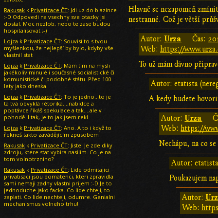
Hlavně se nezapomeň zmínit, 
Rakusak
k
Privatizace ČT
: Jdi uz do blazince
:-D Odpovedi na vsechny sve otazky jsi
nestranné. Což je větší průš
dostal. Moc nezlob, nebo te zase budou
hospitalisovat ;-)
Urza
Autor:
Čas:
20
Lojza
k
Privatizace ČT
: Souvisí to s tvou
myšlenkou, že nejlepší by bylo, kdyby vše
Web:
https://www.urza.
vlastnil stat
To už mám dávno připrav
Lojza
k
Privatizace ČT
: Mám tím na mysli
jakékoliv minulé i současné socialistické či
komunistické či podobné státu. Před 100
Autor: etatista (nere
lety jako dneska.
Lojza
k
Privatizace ČT
: To je jedno...to je
A kedy budete hovoriť
ta tvá obvyklá rétorika....nabídce a
poptávce říkáš spekulace a tak....ale v
pohodě. I tak, je to jak jsem rekl
Urza
Autor:
Č
Lojza
k
Privatizace ČT
: Ano. A to i když to
Web:
https://www
řekneš takto zavádějícím zpusobem
Nechápu, na co se 
Rakusak
k
Privatizace ČT
: Jiste. Je zde diky
zdroju, ktere stat vybira nasilim. Co je na
tom volnotrzniho?
Autor: etatist
Rakusak
k
Privatizace ČT
: Lide odmitajici
privatisaci jsou pomatenci, kteri zpravidla
Poukazujem nap
sami nemaji zadny vlastni prijem :-D Je to
jednoduche jako facka. Co lide chteji, to
Ur
zaplati. Co lide nechteji, odumre. Genialni
Autor:
mechanismus volneho trhu!
Web:
https