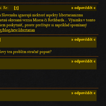
[↑]
» odpovědět «
k: Re:
 na Slovensku ignorujú niektoré aspekty libertarianizmu
lastnú okresanú verziu Misesa či Rothbarda... Výnimku v tomto
iem poskytnúť, proste prečítajte si napríklad spomínaný
g/blog/new-libertarian
]
» odpovědět «
slovy ten problém stručně popsat?
» odpovědět «
» odpovědět «