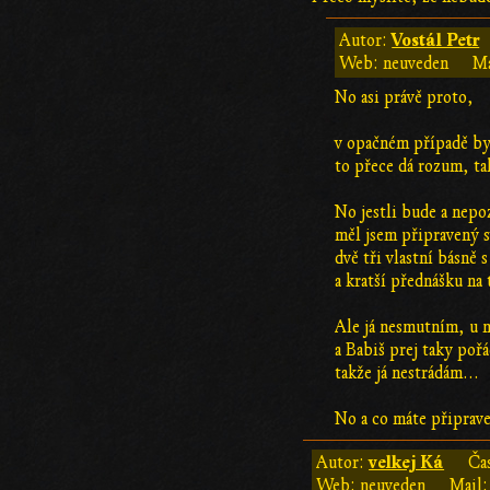
Vostál Petr
Autor:
Web: neuveden
Ma
No asi právě proto,
v opačném případě byc
to přece dá rozum, ta
No jestli bude a nepoz
měl jsem připravený 
dvě tři vlastní básně 
a kratší přednášku na 
Ale já nesmutním, u 
a Babiš prej taky poř
takže já nestrádám...
No a co máte připrav
velkej Ká
Autor:
Ča
Web: neuveden
Mail: