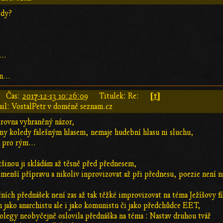
edy?
..
m...
[↑]
Čas:
2017-12-13 10:26:09
Titulek: Re:
il: VostalPetr v doméně seznam.cz
zrovna vyhraněný názor,
ny koledy falešným hlasem, nemaje hudební hlasu ni sluchu,
 pro rým...
tšinou ji skládám až těsně před přednesem,
n menší přípravu a nikoliv inprovizovat až při přednesu, poezie není n
ích přednášek není zas až tak těžké improvizovat na téma Ježíšovy fi
en jako anarchistu ale i jako komunistu či jako předchůdce EET,
olegy neobyčejně oslovila přednáška na téma : Nastav druhou tvář