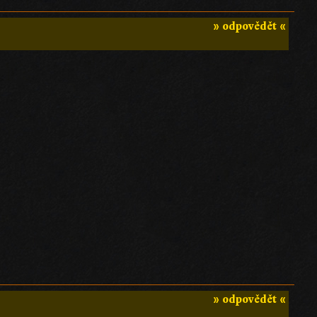
» odpovědět «
» odpovědět «