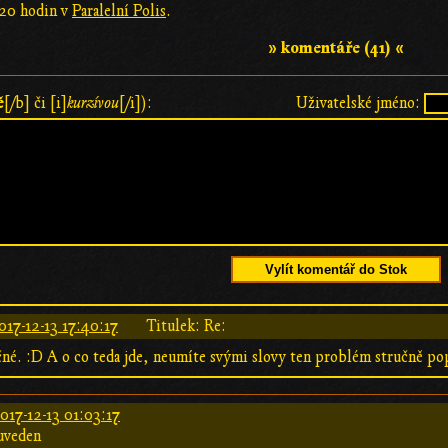
 20 hodin v
Paralelní Polis
.
» komentáře (41) «
ě
[/b] či [i]
kurzívou
[/i]):
Uživatelské jméno:
Vylít komentář do Stok
017-12-13 17:40:17
Titulek: Re:
né. :D A o co teda jde, neumíte svými slovy ten problém stručně po
017-12-13 01:03:17
uveden