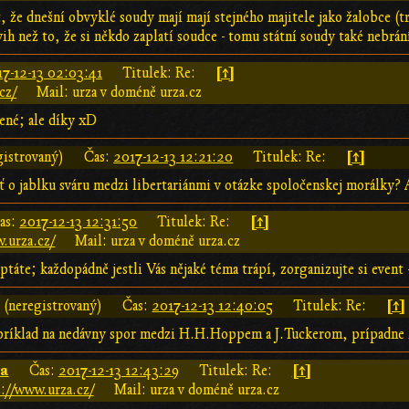
že dnešní obvyklé soudy mají mají stejného majitele jako žalobce (tr
vih než to, že si někdo zaplatí soudce - tomu státní soudy také nebrán
[↑]
17-12-13 02:03:41
Titulek: Re:
cz/
Mail: urza v doméně urza.cz
ené; ale díky xD
[↑]
gistrovaný)
Čas:
2017-12-13 12:21:20
Titulek: Re:
 o jablku sváru medzi libertariánmi v otázke spoločenskej morálky? 
[↑]
as:
2017-12-13 12:31:50
Titulek: Re:
.urza.cz/
Mail: urza v doméně urza.cz
ptáte; každopádně jestli Vás nějaké téma trápí, zorganizujte si even
[↑]
a (neregistrovaný)
Čas:
2017-12-13 12:40:05
Titulek: Re:
ríklad na nedávny spor medzi H.H.Hoppem a J.Tuckerom, prípadne na 
za
[↑]
Čas:
2017-12-13 12:43:29
Titulek: Re:
://www.urza.cz/
Mail: urza v doméně urza.cz