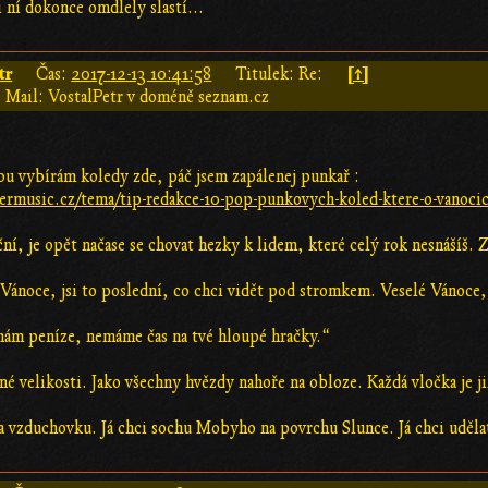
 ní dokonce omdlely slastí...
tr
[↑]
Čas:
2017-12-13 10:41:58
Titulek: Re:
Mail: VostalPetr v doméně seznam.cz
ou vybírám koledy zde, páč jsem zapálenej punkař :
rmusic.cz/tema/tip-redakce-10-pop-punkovych-koled-ktere-o-vanocic
oční, je opět načase se chovat hezky k lidem, které celý rok nesnášíš.
ánoce, jsi to poslední, co chci vidět pod stromkem. Veselé Vánoce,
nám peníze, nemáme čas na tvé hloupé hračky.“
né velikosti. Jako všechny hvězdy nahoře na obloze. Každá vločka je jin
u a vzduchovku. Já chci sochu Mobyho na povrchu Slunce. Já chci uděl