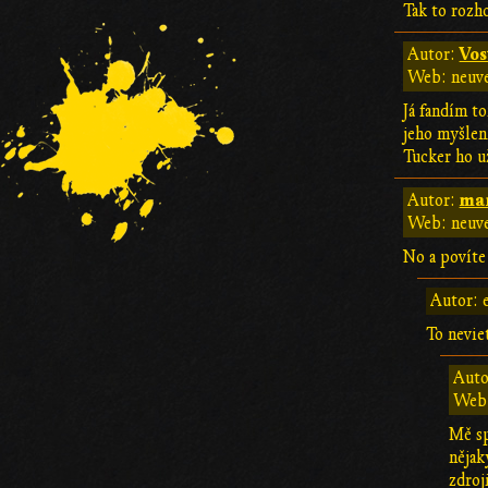
Tak to rozh
Vos
Autor:
Web: neuv
Já fandím 
jeho myšlen
Tucker ho u
ma
Autor:
Web: neuv
No a povíte 
Autor: e
To neviet
Auto
Web:
Mě sp
nějak
zdroj