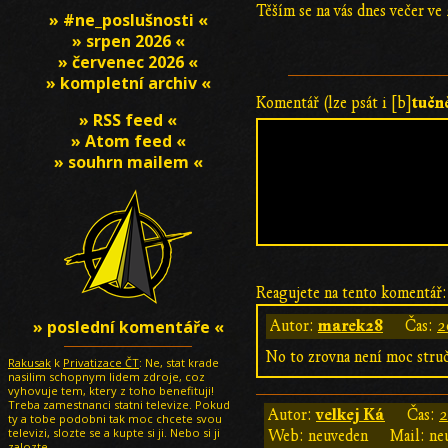
Těším se na vás dnes večer ve
» #ne_poslušnosti «
» srpen 2026 «
» červenec 2026 «
» kompletní archiv «
tučn
Komentář (lze psát i [b]
» RSS feed «
» Atom feed «
» souhrn mailem «
Reagujete na tento komentář:
» poslední komentáře «
marek28
Autor:
Čas:
2
No to zrovna není moc struč
Rakusak
k
Privatizace ČT
: Ne, stat krade
nasilim schopnym lidem zdroje, coz
vyhovuje tem, ktery z toho benefituji!
Treba zamestnanci statni televize. Pokud
velkej Ká
Autor:
Čas:
2
ty a tobe podobni tak moc chcete svou
televizi, slozte se a kupte si ji. Nebo si ji
Web: neuveden
Mail: ne
zalozte.