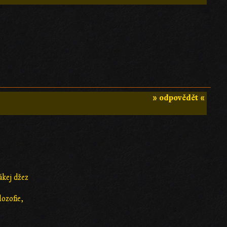
» odpovědět «
ákej džez
lozofie,