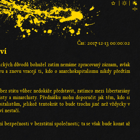
Čas: 2017-12-13 00:00:02
ví
nických důvodů bohužel zatím nemáme zpracovaný záznam, avšak
vu a znovu vracejí ti, kdo o anarchokapitalismu nikdy předtím
e bez státu vůbec nedokáže představit, zatímco mezi libertariány
listy a minarchisty. Přednášku mohu doporučit jak těm, kdo si
pitalistům, jelikož tentokrát to bude trochu jiné než vždycky v
í nestačí.
 bezpečnosti v bezstátní společnosti; ta se však bude konat až