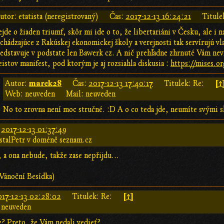
utor: etatista (neregistrovaný)
Čas:
2017-12-13 16:24:21
Titule
jde o žiaden triumf, skôr mi ide o to, že libertariáni v Česku, ale i
chádzajúce z Rakúskej ekonomickej školy a verejnosti tak servírujú v
edstavuje v podstate len Bawerk cz. A nič prehľadne zhrnuté Vám nev
istov manifest, pod ktorým je aj rozsiahla diskusia :
https://mises.or
marek28
[↑
Autor:
Čas:
2017-12-13 17:40:17
Titulek: Re:
Web: neuveden
Mail: neuveden
No to zrovna není moc stručné. :D A o co teda jde, neumíte svými 
:
2017-12-13 01:37:49
stalPetr v doméně seznam.cz
, a ona nebude, takže zase nepřijdu...
 Vánoční Besídka)
[↑]
017-12-13 02:28:02
Titulek: Re:
 neuveden
? Preto, že Vám nedali vedieť?