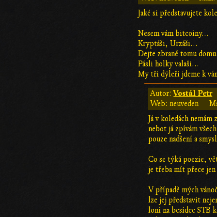
Jaké si představujete kol
Nesem vám bitcoiny...
Kryptáši, Urzáši...
Dejte zbraně tomu domu.
Pásli holky valaši...
My tři dýleři jdeme k vá
Vostál Petr
Autor:
Web: neuveden
Ma
Já v koledách nemám 
nebot já zpívám všech
pouze nadšení a smysl
Co se týká poezie, vě
je třeba mít přece je
V případě mých vánočn
lze jej představit nej
loni na besídce STB k