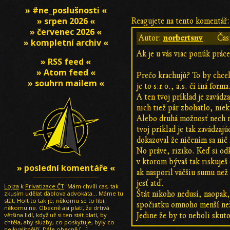
» #ne_poslušnosti «
» srpen 2026 «
Reagujete na tento komentář:
» červenec 2026 «
norbertsnv
Autor:
Čas
» kompletní archiv «
Ak je u vás viac ponúk prác
» RSS feed «
» Atom feed «
Prečo krachujú? To by chcel
» souhrn mailem «
je to s.r.o., a.s. či iná forma
A ten tvoj príklad je zavádz
nich tiež pár zbohatlo, nie
Alebo druhá možnosť nech ni
tvoj príklad je tak zavádza
dokazoval že ničením sa nič
No práve, riziko. Keď si odk
v ktorom bývaš tak riskuješ 
» poslední komentáře «
ak nasporil väčšiu sumu než
jesť atď.
Lojza
k
Privatizace ČT
: Mám chvíli cas, tak
zkusím udělat ďáblova advokáta... Máme tu
Štát nikoho nedusí, naopak,
stát. Holt to tak je, někomu se to líbí,
spočiatku omnoho menší než 
někomu ne. Obecně asi platí, že drtivá
většina lidí, když už si ten stát platí, by
Jedine že by to neboli skut
chtěla, aby sluzby, co poskytuje, byly co
nejkvalitnější. Dále obecně
[…]