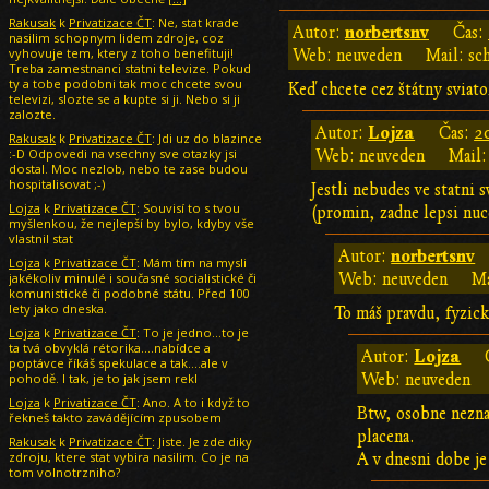
Rakusak
k
Privatizace ČT
: Ne, stat krade
norbertsnv
Autor:
Čas:
nasilim schopnym lidem zdroje, coz
vyhovuje tem, ktery z toho benefituji!
Web: neuveden
Mail: sc
Treba zamestnanci statni televize. Pokud
ty a tobe podobni tak moc chcete svou
Keď chcete cez štátny sviatok
televizi, slozte se a kupte si ji. Nebo si ji
zalozte.
Lojza
Autor:
Čas:
2
Rakusak
k
Privatizace ČT
: Jdi uz do blazince
:-D Odpovedi na vsechny sve otazky jsi
Web: neuveden
Mail:
dostal. Moc nezlob, nebo te zase budou
hospitalisovat ;-)
Jestli nebudes ve statni 
Lojza
k
Privatizace ČT
: Souvisí to s tvou
(promin, zadne lepsi nu
myšlenkou, že nejlepší by bylo, kdyby vše
vlastnil stat
norbertsnv
Autor:
Lojza
k
Privatizace ČT
: Mám tím na mysli
jakékoliv minulé i současné socialistické či
Web: neuveden
Ma
komunistické či podobné státu. Před 100
lety jako dneska.
To máš pravdu, fyzick
Lojza
k
Privatizace ČT
: To je jedno...to je
ta tvá obvyklá rétorika....nabídce a
Lojza
Autor:
poptávce říkáš spekulace a tak....ale v
pohodě. I tak, je to jak jsem rekl
Web: neuveden
Lojza
k
Privatizace ČT
: Ano. A to i když to
Btw, osobne neznam
řekneš takto zavádějícím zpusobem
placena.
Rakusak
k
Privatizace ČT
: Jiste. Je zde diky
zdroju, ktere stat vybira nasilim. Co je na
A v dnesni dobe j
tom volnotrzniho?