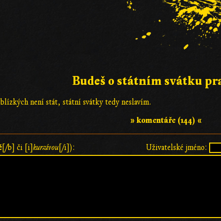
Budeš o státním svátku pr
blízkých není stát, státní svátky tedy neslavím.
» komentáře (144) «
ě
[/b] či [i]
kurzívou
[/i]):
Uživatelské jméno: