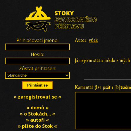
Přihlašovací jméno:
Autor:
v6ak
Heslo:
Já nejsem stát a nikdo z mých 
Zůstat přihlášen:
tučn
Komentář (lze psát i [b]
» zaregistrovat se «
» domů «
» o Stokách… «
» autoři «
» pište do Stok «