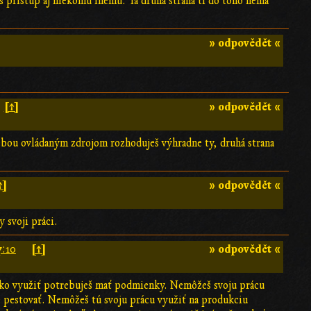
š prístup aj niekomu inému. Tá druhá strana ti do toho nemá
» odpovědět «
[↑]
» odpovědět «
tebou ovládaným zdrojom rozhoduješ výhradne ty, druhá strana
↑]
» odpovědět «
 svoji práci.
[↑]
» odpovědět «
7:10
jako využiť potrebuješ mať podmienky. Nemôžeš svoju prácu
e pestovať. Nemôžeš tú svoju prácu využiť na produkciu