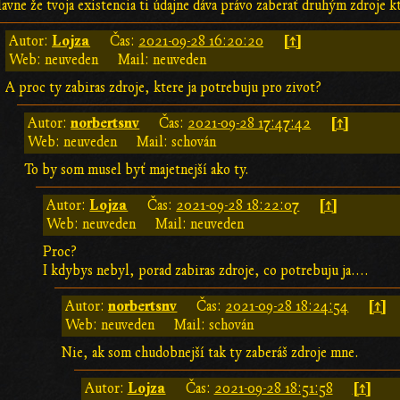
avne že tvoja existencia ti údajne dáva právo zaberať druhým zdroje k
Lojza
[↑]
Autor:
Čas:
2021-09-28 16:20:20
Web: neuveden
Mail: neuveden
A proc ty zabiras zdroje, ktere ja potrebuju pro zivot?
norbertsnv
[↑]
Autor:
Čas:
2021-09-28 17:47:42
Web: neuveden
Mail: schován
To by som musel byť majetnejší ako ty.
Lojza
[↑]
Autor:
Čas:
2021-09-28 18:22:07
Web: neuveden
Mail: neuveden
Proc?
I kdybys nebyl, porad zabiras zdroje, co potrebuju ja....
norbertsnv
[↑]
Autor:
Čas:
2021-09-28 18:24:54
Web: neuveden
Mail: schován
Nie, ak som chudobnejší tak ty zaberáš zdroje mne.
Lojza
[↑]
Autor:
Čas:
2021-09-28 18:51:58