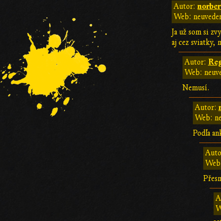
norber
Autor:
Web: neuvede
Ja už som si zv
aj cez sviatky,
Reg
Autor:
Web: neuv
Nemusí.
Autor:
Web: n
Podľa an
Auto
Web:
Přesn
A
W