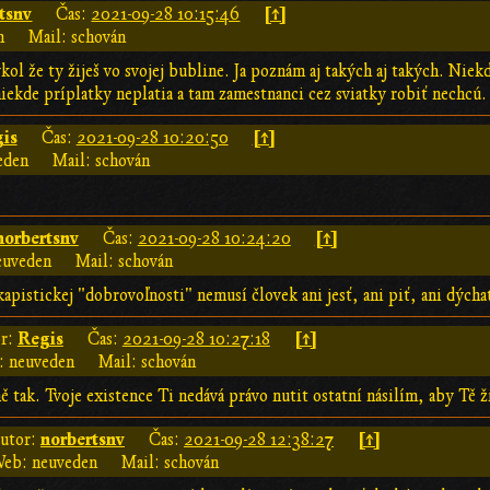
tsnv
[↑]
Čas:
2021-09-28 10:15:46
n
Mail: schován
ykol že ty žiješ vo svojej bubline. Ja poznám aj takých aj takých. Nie
 niekde príplatky neplatia a tam zamestnanci cez sviatky robiť nechcú.
is
[↑]
Čas:
2021-09-28 10:20:50
eden
Mail: schován
norbertsnv
[↑]
Čas:
2021-09-28 10:24:20
euveden
Mail: schován
kapistickej "dobrovoľnosti" nemusí človek ani jesť, ani piť, ani dýcha
Regis
[↑]
r:
Čas:
2021-09-28 10:27:18
 neuveden
Mail: schován
ě tak. Tvoje existence Ti nedává právo nutit ostatní násilím, aby Tě ž
norbertsnv
[↑]
utor:
Čas:
2021-09-28 12:38:27
eb: neuveden
Mail: schován