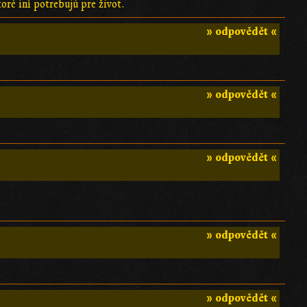
toré iní potrebujú pre život.
» odpovědět «
» odpovědět «
» odpovědět «
» odpovědět «
» odpovědět «