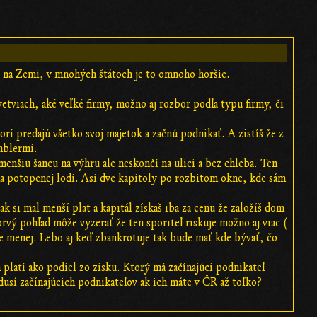
át na Zemi, v mnohých štátoch je to omnoho horšie.
etviach, aké veľké firmy, možno aj rozbor podľa typu firmy, či
orí predajú všetko svoj majetok a začnú podnikať. A zistíš že z
amblermi.
enšiu šancu na výhru ale neskončí na ulici a bez chleba. Ten
 na potopenej lodi. Asi dve kapitoly po rozbitom okne, kde sám
ak si mal menší plat a kapitál získaš iba za cenu že založíš dom
rvý pohľad môže vyzerať že ten sporiteľ riskuje možno aj viac (
je menej. Lebo aj keď zbankrotuje tak bude mať kde bývať, čo
platí ako podiel zo zisku. Ktorý má začínajúci podnikateľ
usí začínajúcich podnikateľov ak ich máte v ČR až toľko?