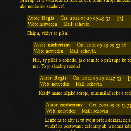
prístup. A je výhradne na tebe že či k tomu zdroju umožní
ako nenásilne zasahovať.
Regis
[↑]
Autor:
Čas:
2021-09-29 09:45:53
Web: neuveden
Mail: schován
Chápu, vždyť to píšu.
norbertsnv
Autor:
Čas:
2021-09-29 09:53:16
Web: neuveden
Mail: schován
Nie, ty píšeš o dohode, ja o tom že o prístupe ku 
nie. To je zásadný rozdiel.
Regis
[
Autor:
Čas:
2021-09-29 11:47:53
Web: neuveden
Mail: schován
Každý máme nějaké zdroje, minimálně sebe a tedy
norbertsnv
Autor:
Čas:
2021-09-29 13:3
Web: neuveden
Mail: schován
Lenže na to aby si tú svoju prácu dokázal ne
využiť na pestovanie zeleniny ak ju nemáš kd