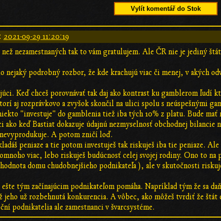
Vylít komentář do Stok
:
2021-09-29 11:20:19
e než nezamestnaných tak to vám gratulujem. Ale ČR nie je jediný št
o nejaký podrobný rozbor, že kde krachujú viac či menej, v akých odv
.
ajúci. Keď chceš porovnávať tak daj ako kontrast ku gamblerom ľudí kt
ktorí aj rozprávkovo a zvyšok skončil na ulici spolu s neúspešnými g
ekto "investuje" do gamblenia tiež iba tých 10% z platu. Bude mať m
júci ako keď Bastiat dokazuje údajnú nezmyselnosť obchodnej bilancie
 nevyprodukuje. A potom zničí loď.
ladáš peniaze a tie potom investuješ tak riskuješ iba tie peniaze. Ale 
omnoho viac, lebo riskuješ budúcnosť celej svojej rodiny. Ono to na p
 hodnota domu chudobnejšieho podnikateľa ), ale v skutočnosti risku
 ešte tým začínajúcim podnikateľom pomáha. Napríklad tým že sa daň 
jeho už rozbehnutá konkurencia. A vôbec, ako môžeš tvrdiť že štát d
oční podnikatelia ale zamestnanci v švarcsystéme.