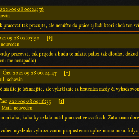
2021-09-28 00:24:56
hován
 pracovať tak pracujte, ale nenúťte do práce aj ľudí ktorí chcú ten svi
[↑]
021-09-28 02:07:50
 neuveden
svatky pracovat, tak prijedu a budu te mlatit palici tak dlouho, dokud 
ceni me nenapadlo)
[↑]
Čas:
2021-09-28 06:24:47
il: schován
é násilie je účinnejšie, ale vyhrážanie sa kratením mzdy či vyhadzovom
[↑]
Čas:
2021-09-28 09:16:35
Mail: neuveden
 nikoho, koho by nekdo nutil pracovat ve svatkach. Zato znam docela 
e vubec myslenka vyhrozovanim propustenim uplne mimo misu, kdyz j