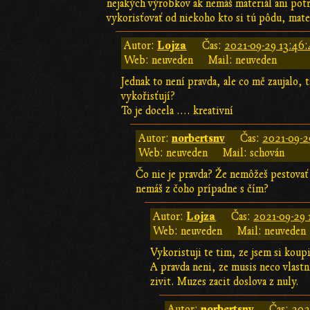
nejakých výrobkov ak nemáš materiál ani potr
vykorisťovať od niekoho kto si tú pôdu, materi
Lojza
Autor:
Čas:
2021-09-29 13:46:
Web: neuveden
Mail: neuveden
Jednak to není pravda, ale co mě zaujalo, t
vykořisťují?
To je docela .... kreativní
norbertsnv
Autor:
Čas:
2021-09-2
Web: neuveden
Mail: schován
Čo nie je pravda? Že nemôžeš pestovať
nemáš z čoho prípadne s čím?
Lojza
Autor:
Čas:
2021-09-29 
Web: neuveden
Mail: neuveden
Vykoristuji te tim, ze jsem si koup
A pravda neni, ze musis neco vlast
zivit. Muzes zacit doslova z nuly.
norbertsnv
Autor:
Čas:
202