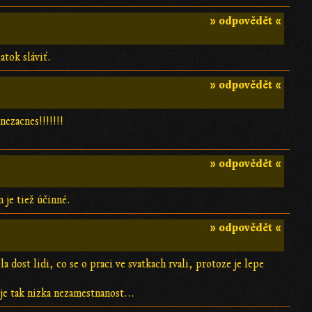
» odpovědět «
atok sláviť.
» odpovědět «
nezacnes!!!!!!!
» odpovědět «
 je tiež účinné.
» odpovědět «
dost lidi, co se o praci ve svatkach rvali, protoze je lepe
e tak nizka nezamestnanost...