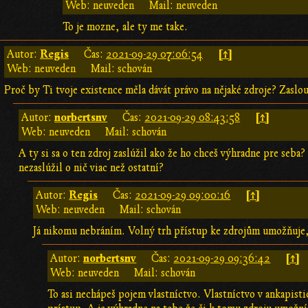
Web: neuveden
Mail: neuveden
To je mozne, ale ty me take.
Regis
[↑]
Autor:
Čas:
2021-09-29 07:06:54
Web: neuveden
Mail: schován
Proč by Ti tvoje existence měla dávát právo na nějaké zdroje? Zaslou
norbertsnv
[↑]
Autor:
Čas:
2021-09-29 08:43:58
Web: neuveden
Mail: schován
A ty si sa o ten zdroj zaslúžil ako že ho chceš výhradne pre seba
nezaslúžil o nič viac než ostatní?
Regis
[↑]
Autor:
Čas:
2021-09-29 09:00:16
Web: neuveden
Mail: schován
Já nikomu nebráním. Volný trh přístup ke zdrojům umožňuje
norbertsnv
[↑]
Autor:
Čas:
2021-09-29 09:36:42
Web: neuveden
Mail: schován
To asi nechápeš pojem vlastníctvo. Vlastníctvo v ankapi