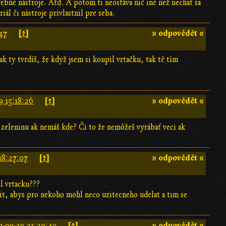
ebné nástroje. Atď. A potom ti neostáva nič iné než nechať sa
ál či nástroje privlastnil pre seba.
[↑]
» odpovědět «
47
ak ty tvrdíš, že když jsem si koupil vrtačku, tak tě tím
[↑]
» odpovědět «
9 15:18:26
 zeleninu ak nemáš kde? Či to že nemôžeš vyrábať veci ak
[↑]
» odpovědět «
18:27:07
il vrtacku???
nit, abys pro nekoho mohl neco uzitecneho udelat a tim se
[↑]
» odpovědět «
1-09-29 21:20:49