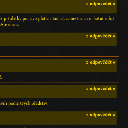
» odpovědět «
kde príplatky poctivo platia a tam sú zamestnanci ochotní robiť
 Ale musia.
» odpovědět «
» odpovědět «
ť.
» odpovědět «
ivili podle tvých představ.
» odpovědět «