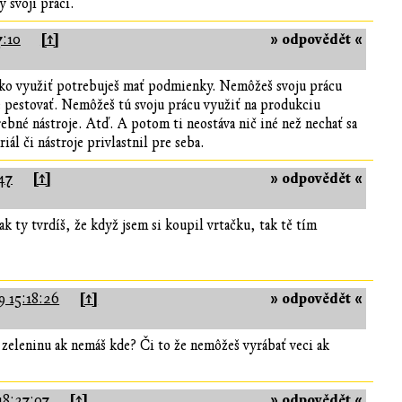
 svoji práci.
[↑]
» odpovědět «
7:10
jako využiť potrebuješ mať podmienky. Nemôžeš svoju prácu
e pestovať. Nemôžeš tú svoju prácu využiť na produkciu
ebné nástroje. Atď. A potom ti neostáva nič iné než nechať sa
ál či nástroje privlastnil pre seba.
[↑]
» odpovědět «
47
ak ty tvrdíš, že když jsem si koupil vrtačku, tak tě tím
[↑]
» odpovědět «
9 15:18:26
 zeleninu ak nemáš kde? Či to že nemôžeš vyrábať veci ak
[↑]
» odpovědět «
18:27:07