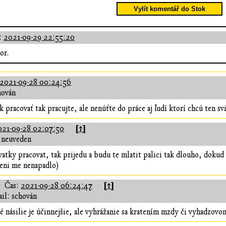
Vylít komentář do Stok
:
2021-09-29 22:55:20
or.
2021-09-28 00:24:56
hován
 pracovať tak pracujte, ale nenúťte do práce aj ľudí ktorí chcú ten svi
[↑]
021-09-28 02:07:50
 neuveden
svatky pracovat, tak prijedu a budu te mlatit palici tak dlouho, dokud 
ceni me nenapadlo)
[↑]
Čas:
2021-09-28 06:24:47
il: schován
é násilie je účinnejšie, ale vyhrážanie sa kratením mzdy či vyhadzovom