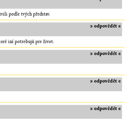
ivili podle tvých představ.
» odpovědět «
toré iní potrebujú pre život.
» odpovědět «
» odpovědět «
» odpovědět «