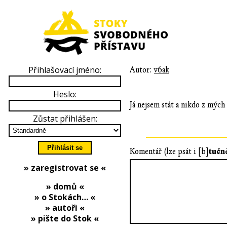
Přihlašovací jméno:
Autor:
v6ak
Heslo:
Já nejsem stát a nikdo z mých 
Zůstat přihlášen:
tučn
Komentář (lze psát i [b]
» zaregistrovat se «
» domů «
» o Stokách… «
» autoři «
» pište do Stok «