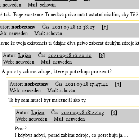
 neuveden
Mail: schován
ě tak. Tvoje existence Ti nedává právo nutit ostatní násilím, aby Tě ž
norbertsnv
[↑]
utor:
Čas:
2021-09-28 12:38:27
eb: neuveden
Mail: schován
avne že tvoja existencia ti údajne dáva právo zaberať druhým zdroje k
Lojza
[↑]
Autor:
Čas:
2021-09-28 16:20:20
Web: neuveden
Mail: neuveden
A proc ty zabiras zdroje, ktere ja potrebuju pro zivot?
norbertsnv
[↑]
Autor:
Čas:
2021-09-28 17:47:42
Web: neuveden
Mail: schován
To by som musel byť majetnejší ako ty.
Lojza
[↑]
Autor:
Čas:
2021-09-28 18:22:07
Web: neuveden
Mail: neuveden
Proc?
I kdybys nebyl, porad zabiras zdroje, co potrebuju ja....