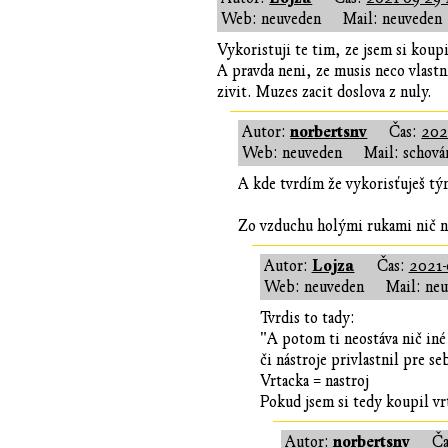
Web: neuveden
Mail: neuveden
Vykoristuji te tim, ze jsem si koup
A pravda neni, ze musis neco vlast
zivit. Muzes zacit doslova z nuly.
norbertsnv
Autor:
Čas:
202
Web: neuveden
Mail: schová
A kde tvrdím že vykorisťuješ tý
Zo vzduchu holými rukami nič n
Lojza
Autor:
Čas:
2021-
Web: neuveden
Mail: ne
Tvrdis to tady:
"A potom ti neostáva nič iné
či nástroje privlastnil pre se
Vrtacka = nastroj
Pokud jsem si tedy koupil vr
norbertsnv
Autor:
Ča