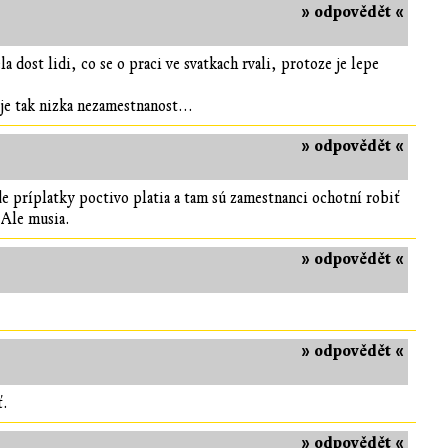
» odpovědět «
dost lidi, co se o praci ve svatkach rvali, protoze je lepe
e tak nizka nezamestnanost...
» odpovědět «
kde príplatky poctivo platia a tam sú zamestnanci ochotní robiť
 Ale musia.
» odpovědět «
» odpovědět «
ť.
» odpovědět «