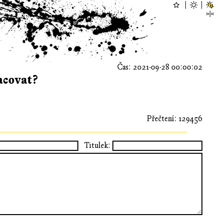
Čas: 2021-09-28 00:00:02
acovat?
Přečtení: 129456
Titulek: