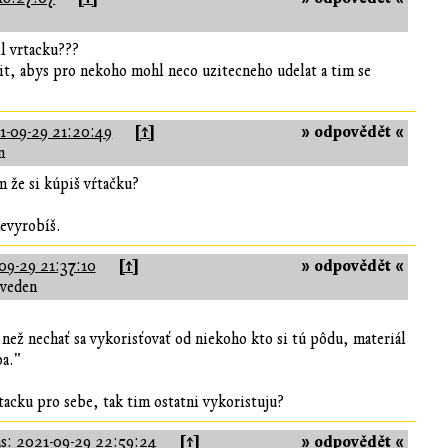
il vrtacku???
nit, abys pro nekoho mohl neco uzitecneho udelat a tim se
[↑]
» odpovědět «
1-09-29 21:20:49
n
m že si kúpiš vŕtačku?
evyrobíš.
[↑]
» odpovědět «
09-29 21:37:10
uveden
 než nechať sa vykorisťovať od niekoho kto si tú pôdu, materiál
ba."
tacku pro sebe, tak tim ostatni vykoristuju?
[↑]
» odpovědět «
s:
2021-09-29 22:59:24