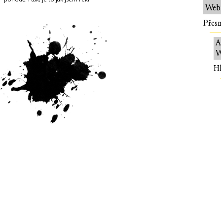
Web:
Přesn
A
W
Hl