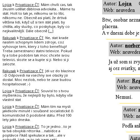
Lojza
Autor:
Lojza
k
Privatizace ČT
: Mám chvíli cas, tak
zkusím udělat ďáblova advokáta... Máme tu
Web: neuveden
stát. Holt to tak je, někomu se to líbí,
někomu ne. Obecně asi platí, že drtivá
Btw, osobne neznam
většina lidí, když už si ten stát platí, by
placena.
chtěla, aby sluzby, co poskytuje, byly co
nejkvalitnější. Dále obecně
[…]
A v dnesni dobe j
Rakusak
k
Privatizace ČT
: Ne, stat krade
nasilim schopnym lidem zdroje, coz
norber
Autor:
vyhovuje tem, ktery z toho benefituji!
Treba zamestnanci statni televize. Pokud
Web: neuvede
ty a tobe podobni tak moc chcete svou
televizi, slozte se a kupte si ji. Nebo si ji
Ja už som si zv
zalozte.
aj cez sviatky,
Rakusak
k
Privatizace ČT
: Jdi uz do blazince
:-D Odpovedi na vsechny sve otazky jsi
dostal. Moc nezlob, nebo te zase budou
Reg
Autor:
hospitalisovat ;-)
Web: neuv
Lojza
k
Privatizace ČT
: Souvisí to s tvou
myšlenkou, že nejlepší by bylo, kdyby vše
Nemusí.
vlastnil stat
Lojza
k
Privatizace ČT
: Mám tím na mysli
Autor:
jakékoliv minulé i současné socialistické či
komunistické či podobné státu. Před 100
Web: n
lety jako dneska.
Podľa an
Lojza
k
Privatizace ČT
: To je jedno...to je
ta tvá obvyklá rétorika....nabídce a
poptávce říkáš spekulace a tak....ale v
Auto
pohodě. I tak, je to jak jsem rekl