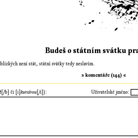
Budeš o státním svátku pr
blízkých není stát, státní svátky tedy neslavím.
» komentáře (144) «
ě
[/b] či [i]
kurzívou
[/i]):
Uživatelské jméno: