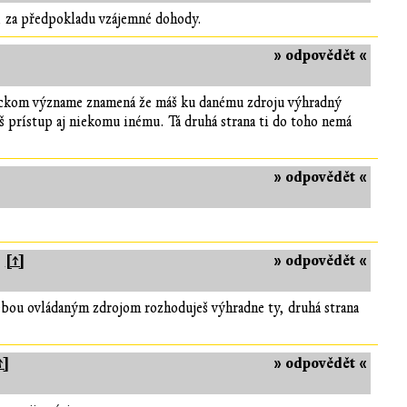
, za předpokladu vzájemné dohody.
» odpovědět «
stickom význame znamená že máš ku danému zdroju výhradný
š prístup aj niekomu inému. Tá druhá strana ti do toho nemá
» odpovědět «
[↑]
» odpovědět «
tebou ovládaným zdrojom rozhoduješ výhradne ty, druhá strana
↑]
» odpovědět «