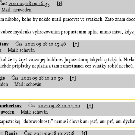
[↑]
Čas:
2021-09-28 09:16:35
Mail: neuveden
 nikoho, koho by nekdo nutil pracovat ve svatkach. Zato znam docela 
e vubec myslenka vyhrozovanim propustenim uplne mimo misu, kdyz j
tsnv
[↑]
Čas:
2021-09-28 10:15:46
n
Mail: schován
ykol že ty žiješ vo svojej bubline. Ja poznám aj takých aj takých. Nie
 niekde príplatky neplatia a tam zamestnanci cez sviatky robiť nechcú.
is
[↑]
Čas:
2021-09-28 10:20:50
eden
Mail: schován
norbertsnv
[↑]
Čas:
2021-09-28 10:24:20
euveden
Mail: schován
kapistickej "dobrovoľnosti" nemusí človek ani jesť, ani piť, ani dýcha
Regis
[↑]
r:
Čas:
2021-09-28 10:27:18