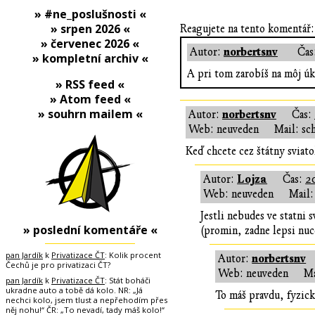
» #ne_poslušnosti «
» srpen 2026 «
Reagujete na tento komentář:
» červenec 2026 «
norbertsnv
Autor:
Čas
» kompletní archiv «
A pri tom zarobíš na môj úk
» RSS feed «
» Atom feed «
» souhrn mailem «
norbertsnv
Autor:
Čas:
Web: neuveden
Mail: sc
Keď chcete cez štátny sviatok
Lojza
Autor:
Čas:
2
Web: neuveden
Mail:
Jestli nebudes ve statni 
» poslední komentáře «
(promin, zadne lepsi nu
pan Jardík
k
Privatizace ČT
: Kolik procent
norbertsnv
Autor:
Čechů je pro privatizaci ČT?
Web: neuveden
Ma
pan Jardík
k
Privatizace ČT
: Stát boháči
ukradne auto a tobě dá kolo. NR: „Já
To máš pravdu, fyzick
nechci kolo, jsem tlust a nepřehodím přes
něj nohu!“ ČR: „To nevadí, tady máš kolo!“