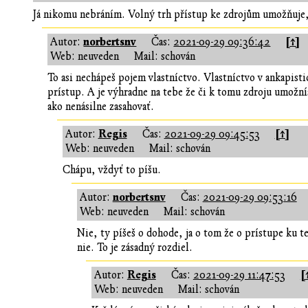
Já nikomu nebráním. Volný trh přístup ke zdrojům umožňuje
norbertsnv
[↑]
Autor:
Čas:
2021-09-29 09:36:42
Web: neuveden
Mail: schován
To asi nechápeš pojem vlastníctvo. Vlastníctvo v ankapi
prístup. A je výhradne na tebe že či k tomu zdroju umožní
ako nenásilne zasahovať.
Regis
[↑]
Autor:
Čas:
2021-09-29 09:45:53
Web: neuveden
Mail: schován
Chápu, vždyť to píšu.
norbertsnv
Autor:
Čas:
2021-09-29 09:53:16
Web: neuveden
Mail: schován
Nie, ty píšeš o dohode, ja o tom že o prístupe ku 
nie. To je zásadný rozdiel.
Regis
[
Autor:
Čas:
2021-09-29 11:47:53
Web: neuveden
Mail: schován