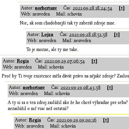
norbertsnv
[↑]
Autor:
Čas:
2021-09-28 18:24:54
Web: neuveden
Mail: schován
Nie, ak som chudobnejší tak ty zaberáš zdroje mne.
Lojza
[↑]
Autor:
Čas:
2021-09-28 18:51:58
Web: neuveden
Mail: neuveden
To je mozne, ale ty me take.
Regis
[↑]
Autor:
Čas:
2021-09-29 07:06:54
Web: neuveden
Mail: schován
Proč by Ti tvoje existence měla dávát právo na nějaké zdroje? Zaslou
norbertsnv
[↑]
Autor:
Čas:
2021-09-29 08:43:58
Web: neuveden
Mail: schován
A ty si sa o ten zdroj zaslúžil ako že ho chceš výhradne pre seba
nezaslúžil o nič viac než ostatní?
Regis
[↑]
Autor:
Čas:
2021-09-29 09:00:16
Web: neuveden
Mail: schován