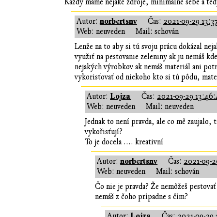
Každý máme nějaké zdroje, minimálně sebe a tedy
norbertsnv
Autor:
Čas:
2021-09-29 13:3
Web: neuveden
Mail: schován
Lenže na to aby si tú svoju prácu dokázal ne
využiť na pestovanie zeleniny ak ju nemáš kd
nejakých výrobkov ak nemáš materiál ani potr
vykorisťovať od niekoho kto si tú pôdu, materi
Lojza
Autor:
Čas:
2021-09-29 13:46:
Web: neuveden
Mail: neuveden
Jednak to není pravda, ale co mě zaujalo, t
vykořisťují?
To je docela .... kreativní
norbertsnv
Autor:
Čas:
2021-09-2
Web: neuveden
Mail: schován
Čo nie je pravda? Že nemôžeš pestovať
nemáš z čoho prípadne s čím?
Lojza
Autor:
Čas:
2021-09-29 