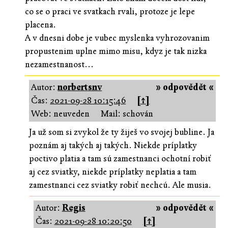
co se o praci ve svatkach rvali, protoze je lepe
placena.
A v dnesni dobe je vubec myslenka vyhrozovanim
propustenim uplne mimo misu, kdyz je tak nizka
nezamestnanost...
Autor:
norbertsnv
» odpovědět «
Čas:
2021-09-28 10:15:46
[↑]
Web: neuveden
Mail: schován
Ja už som si zvykol že ty žiješ vo svojej bubline. Ja
poznám aj takých aj takých. Niekde príplatky
poctivo platia a tam sú zamestnanci ochotní robiť
aj cez sviatky, niekde príplatky neplatia a tam
zamestnanci cez sviatky robiť nechcú. Ale musia.
Autor:
Regis
» odpovědět «
Čas:
2021-09-28 10:20:50
[↑]