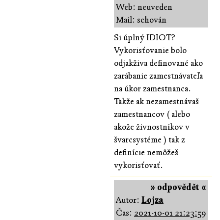
Web: neuveden
Mail: schován
Si úplný IDIOT?
Vykorisťovanie bolo
odjakživa definované ako
zarábanie zamestnávateľa
na úkor zamestnanca.
Takže ak nezamestnávaš
zamestnancov ( alebo
akože živnostníkov v
švarcsystéme ) tak z
definície nemôžeš
vykorisťovať.
» odpovědět «
Autor:
Lojza
Čas:
2021-10-01 21:23:59