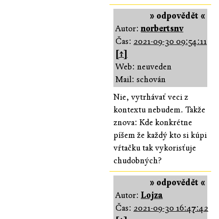
» odpovědět «
Autor:
norbertsnv
Čas:
2021-09-30 09:54:11
[↑]
Web: neuveden
Mail: schován
Nie, vytrhávať veci z
kontextu nebudem. Takže
znova: Kde konkrétne
píšem že každý kto si kúpi
vŕtačku tak vykorisťuje
chudobných?
» odpovědět «
Autor:
Lojza
Čas:
2021-09-30 16:47:42