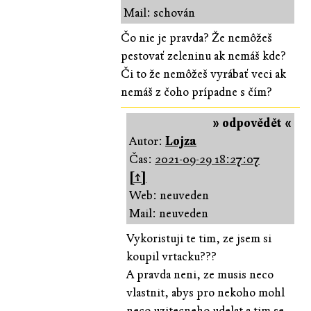
Mail: schován
Čo nie je pravda? Že nemôžeš
pestovať zeleninu ak nemáš kde?
Či to že nemôžeš vyrábať veci ak
nemáš z čoho prípadne s čím?
» odpovědět «
Autor:
Lojza
Čas:
2021-09-29 18:27:07
[↑]
Web: neuveden
Mail: neuveden
Vykoristuji te tim, ze jsem si
koupil vrtacku???
A pravda neni, ze musis neco
vlastnit, abys pro nekoho mohl
neco uzitecneho udelat a tim se