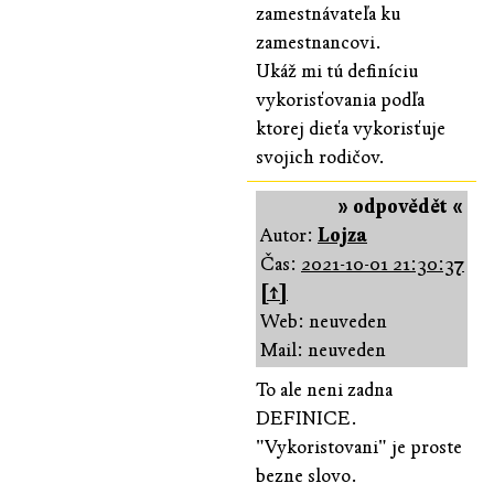
zamestnávateľa ku
zamestnancovi.
Ukáž mi tú definíciu
vykorisťovania podľa
ktorej dieťa vykorisťuje
svojich rodičov.
» odpovědět «
Autor:
Lojza
Čas:
2021-10-01 21:30:37
[↑]
Web: neuveden
Mail: neuveden
To ale neni zadna
DEFINICE.
"Vykoristovani" je proste
bezne slovo.