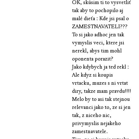
OK, skúsim ti to vysvetliť
tak aby to pochopilo aj
malé dieťa : Kde jsi psal o
ZAMESTNAVATELI???
To si jako adhoc jen tak
vymyslis veci, ktere jsi
nerekl, abys tim mohl
oponenta porazit?
Jako kdybych ja ted rekl :
Ale kdyz si koupis
vrtacku, muzes s ni vrtat
diry, takze mam pravdu!!!!
Melo by to asi tak stejnou
relevanci jako to, ze si jen
tak, z niceho nic,
privymyslis nejakeho
zamestnavatele.