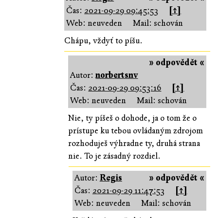
Čas:
2021-09-29 09:45:53
[↑]
Web: neuveden
Mail: schován
Chápu, vždyť to píšu.
» odpovědět «
Autor:
norbertsnv
Čas:
2021-09-29 09:53:16
[↑]
Web: neuveden
Mail: schován
Nie, ty píšeš o dohode, ja o tom že o
prístupe ku tebou ovládaným zdrojom
rozhoduješ výhradne ty, druhá strana
nie. To je zásadný rozdiel.
Autor:
Regis
» odpovědět «
Čas:
2021-09-29 11:47:53
[↑]
Web: neuveden
Mail: schován