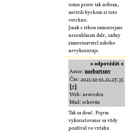
tomu priste tak nebran,
usetrili bychom si toto
vsechno.
Jinak s tebou samozrejme
nesouhlasim dale, zadny
zamestnavatel nikoho
nevykoristuje.
» odpovědět «
Autor:
norbertsnv
Čas:
2021-10-01 21:27:35
[↑]
Web: neuveden
Mail: schován
Tak sa douč. Pojem
vykorisťovanie sa vždy
používal vo vzťahu