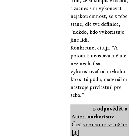
Tim, ze si koupis vrtacku,
a zacnes s ni vykonavat
nejakou cinnost, se z tebe
stane, dle tve definice,
"nekdo, kdo vykoristuje
jine lidi.
Konkretne, cituji: "A
potom ti neostáva nič iné
než nechať sa
vykorisťovať od niekoho
kto si tú pôdu, materiál či
nástroje privlastnil pre
seba."
» odpovědět «
Autor:
norbertsnv
Čas:
2021-10-01 21:08:10
[↑]