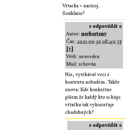
Vrtacka = nastroj.
Souhlasis?
» odpovědět «
Autor:
norbertsnv
Čas:
2021-09-30 08:49:37
[↑]
Web: neuveden
Mail: schován
Nie, vytrhávať veci z
kontextu nebudem. Takže
znova: Kde konkrétne
píšem že každý kto si kúpi
vŕtačku tak vykorisťuje
chudobných?
» odpovědět «