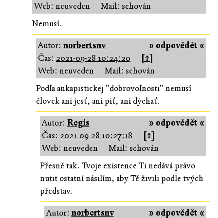
Web: neuveden
Mail: schován
Nemusí.
Autor:
norbertsnv
» odpovědět «
Čas:
2021-09-28 10:24:20
[↑]
Web: neuveden
Mail: schován
Podľa ankapistickej "dobrovoľnosti" nemusí
človek ani jesť, ani piť, ani dýchať.
Autor:
Regis
» odpovědět «
Čas:
2021-09-28 10:27:18
[↑]
Web: neuveden
Mail: schován
Přesně tak. Tvoje existence Ti nedává právo
nutit ostatní násilím, aby Tě živili podle tvých
představ.
Autor:
norbertsnv
» odpovědět «