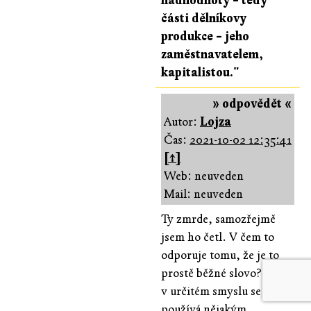
nadhodnoty – tedy
části dělníkovy
produkce – jeho
zaměstnavatelem,
kapitalistou."
» odpovědět «
Autor:
Lojza
Čas:
2021-10-02 12:35:41
[↑]
Web: neuveden
Mail: neuveden
Ty zmrde, samozřejmě
jsem ho četl. V čem to
odporuje tomu, že je to
prostě běžné slovo? Ani,
v určitém smyslu se
používá nějakým