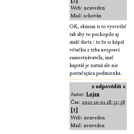
[↑]
Web: neuveden
Mail: schován
OK, skúsim ti to vysvetliť
tak aby to pochopilo aj
malé dieťa : to že si kúpiš
vŕtačku z teba nespraví
zamestnávateľa, mať
kapitál je nutná ale nie
postačujúca podmienka.
» odpovědět «
Autor:
Lojza
Čas:
2021-10-01 18:31:38
[↑]
Web: neuveden
Mail: neuveden