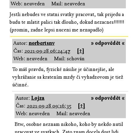
Web: neuveden
Mail: neuveden
Jestli nebudes ve statni svatky pracovat, tak prijedu a
budu te mlatit palici tak dlouho, dokud nezacnes!!!!!!!
(promin, zadne lepsi nuceni me nenapadlo)
Autor:
norbertsnv
» odpovědět «
Čas:
2021-09-28 06:24:47
[↑]
Web: neuveden
Mail: schován
To máš pravdu, fyzické násilie je účinnejšie, ale
vyhrážanie sa kratením mzdy či vyhadzovom je tiež
účinné.
Autor:
Lojza
» odpovědět «
Čas:
2021-09-28 09:16:35
[↑]
Web: neuveden
Mail: neuveden
Btw, osobne neznam nikoho, koho by nekdo nutil
pracovat ve svatkach. Zato znam docela dost lidi,