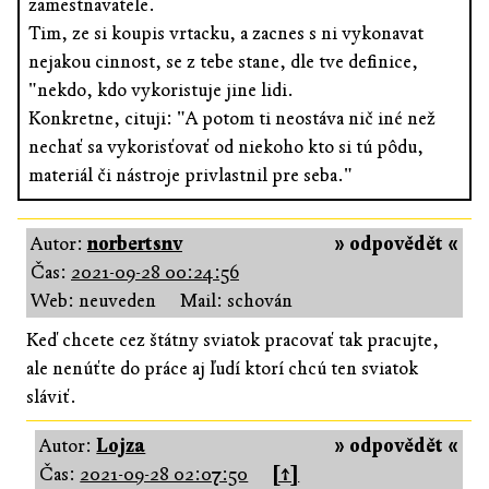
zamestnavatele.
Tim, ze si koupis vrtacku, a zacnes s ni vykonavat
nejakou cinnost, se z tebe stane, dle tve definice,
"nekdo, kdo vykoristuje jine lidi.
Konkretne, cituji: "A potom ti neostáva nič iné než
nechať sa vykorisťovať od niekoho kto si tú pôdu,
materiál či nástroje privlastnil pre seba."
Autor:
norbertsnv
» odpovědět «
Čas:
2021-09-28 00:24:56
Web: neuveden
Mail: schován
Keď chcete cez štátny sviatok pracovať tak pracujte,
ale nenúťte do práce aj ľudí ktorí chcú ten sviatok
sláviť.
Autor:
Lojza
» odpovědět «
Čas:
2021-09-28 02:07:50
[↑]