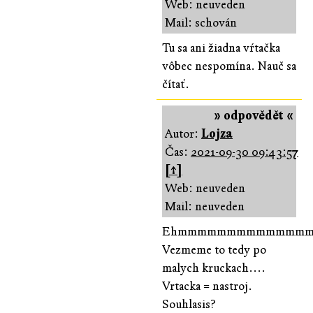
Web: neuveden
Mail: schován
Tu sa ani žiadna vŕtačka
vôbec nespomína. Nauč sa
čítať.
» odpovědět «
Autor:
Lojza
Čas:
2021-09-30 09:43:57
[↑]
Web: neuveden
Mail: neuveden
Ehmmmmmmmmmmmmm
Vezmeme to tedy po
malych kruckach....
Vrtacka = nastroj.
Souhlasis?