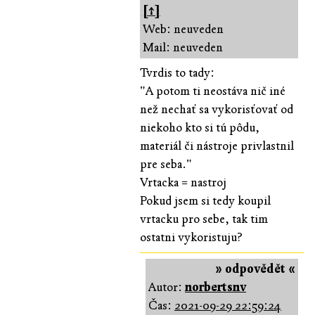
[↑]
Web: neuveden
Mail: neuveden
Tvrdis to tady:
"A potom ti neostáva nič iné
než nechať sa vykorisťovať od
niekoho kto si tú pôdu,
materiál či nástroje privlastnil
pre seba."
Vrtacka = nastroj
Pokud jsem si tedy koupil
vrtacku pro sebe, tak tim
ostatni vykoristuju?
» odpovědět «
Autor:
norbertsnv
Čas:
2021-09-29 22:59:24