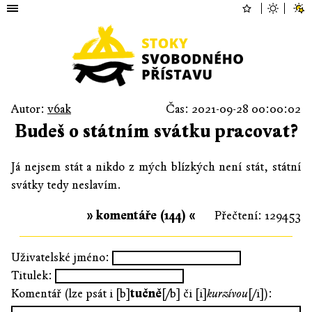
Autor:
v6ak
Čas: 2021-09-28 00:00:02
Budeš o státním svátku pracovat?
Já nejsem stát a nikdo z mých blízkých není stát, státní
svátky tedy neslavím.
» komentáře (144) «
Přečtení: 129453
Uživatelské jméno:
Titulek:
Komentář (lze psát i [b]
tučně
[/b] či [i]
kurzívou
[/i]):