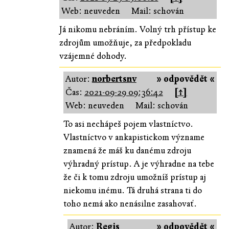
Web: neuveden
Mail: schován
Já nikomu nebráním. Volný trh přístup ke
zdrojům umožňuje, za předpokladu
vzájemné dohody.
Autor:
norbertsnv
» odpovědět «
Čas:
2021-09-29 09:36:42
[↑]
Web: neuveden
Mail: schován
To asi nechápeš pojem vlastníctvo.
Vlastníctvo v ankapistickom význame
znamená že máš ku danému zdroju
výhradný prístup. A je výhradne na tebe
že či k tomu zdroju umožníš prístup aj
niekomu inému. Tá druhá strana ti do
toho nemá ako nenásilne zasahovať.
Autor:
Regis
» odpovědět «