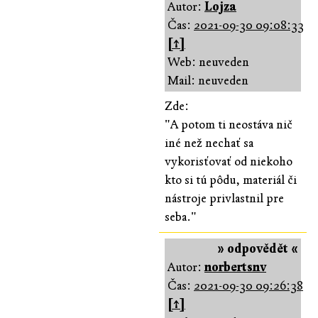
Autor:
Lojza
Čas:
2021-09-30 09:08:33
[↑]
Web: neuveden
Mail: neuveden
Zde:
"A potom ti neostáva nič
iné než nechať sa
vykorisťovať od niekoho
kto si tú pôdu, materiál či
nástroje privlastnil pre
seba."
» odpovědět «
Autor:
norbertsnv
Čas:
2021-09-30 09:26:38
[↑]