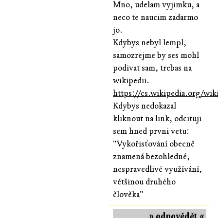
Mno, udelam vyjimku, a
neco te naucim zadarmo
jo.
Kdybys nebyl lempl,
samozrejme by ses mohl
podivat sam, trebas na
wikipedii.
https://cs.wikipedia.or
Kdybys nedokazal
kliknout na link, odcituji
sem hned prvni vetu:
"Vykořisťování obecně
znamená bezohledné,
nespravedlivé využívání,
většinou druhého
člověka"
» odpovědět «