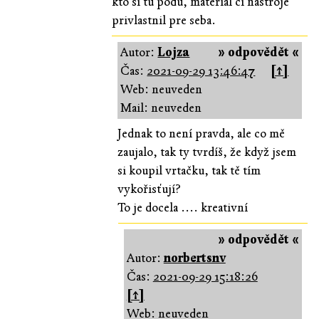
kto si tú pôdu, materiál či nástroje
privlastnil pre seba.
Autor:
Lojza
» odpovědět «
Čas:
2021-09-29 13:46:47
[↑]
Web: neuveden
Mail: neuveden
Jednak to není pravda, ale co mě
zaujalo, tak ty tvrdíš, že když jsem
si koupil vrtačku, tak tě tím
vykořisťují?
To je docela .... kreativní
» odpovědět «
Autor:
norbertsnv
Čas:
2021-09-29 15:18:26
[↑]
Web: neuveden