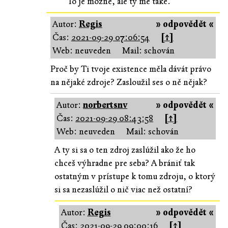
To je mozne, ale ty me take.
Autor:
Regis
» odpovědět «
Čas:
2021-09-29 07:06:54
[↑]
Web: neuveden
Mail: schován
Proč by Ti tvoje existence měla dávát právo
na nějaké zdroje? Zasloužil ses o ně nějak?
Autor:
norbertsnv
» odpovědět «
Čas:
2021-09-29 08:43:58
[↑]
Web: neuveden
Mail: schován
A ty si sa o ten zdroj zaslúžil ako že ho
chceš výhradne pre seba? A brániť tak
ostatným v prístupe k tomu zdroju, o ktorý
si sa nezaslúžil o nič viac než ostatní?
Autor:
Regis
» odpovědět «
Čas:
2021-09-29 09:00:16
[↑]