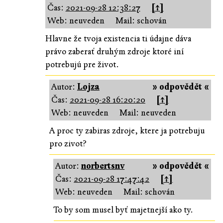
Čas:
2021-09-28 12:38:27
[↑]
Web: neuveden
Mail: schován
Hlavne že tvoja existencia ti údajne dáva
právo zaberať druhým zdroje ktoré iní
potrebujú pre život.
Autor:
Lojza
» odpovědět «
Čas:
2021-09-28 16:20:20
[↑]
Web: neuveden
Mail: neuveden
A proc ty zabiras zdroje, ktere ja potrebuju
pro zivot?
Autor:
norbertsnv
» odpovědět «
Čas:
2021-09-28 17:47:42
[↑]
Web: neuveden
Mail: schován
To by som musel byť majetnejší ako ty.