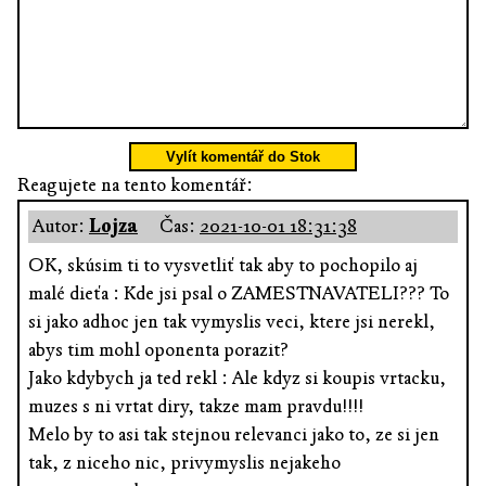
Vylít komentář do Stok
Reagujete na tento komentář:
Autor:
Lojza
Čas:
2021-10-01 18:31:38
OK, skúsim ti to vysvetliť tak aby to pochopilo aj
malé dieťa : Kde jsi psal o ZAMESTNAVATELI??? To
si jako adhoc jen tak vymyslis veci, ktere jsi nerekl,
abys tim mohl oponenta porazit?
Jako kdybych ja ted rekl : Ale kdyz si koupis vrtacku,
muzes s ni vrtat diry, takze mam pravdu!!!!
Melo by to asi tak stejnou relevanci jako to, ze si jen
tak, z niceho nic, privymyslis nejakeho