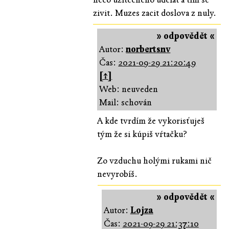
zivit. Muzes zacit doslova z nuly.
» odpovědět «
Autor:
norbertsnv
Čas:
2021-09-29 21:20:49
[↑]
Web: neuveden
Mail: schován
A kde tvrdím že vykorisťuješ
tým že si kúpiš vŕtačku?
Zo vzduchu holými rukami nič
nevyrobíš.
» odpovědět «
Autor:
Lojza
Čas:
2021-09-29 21:37:10