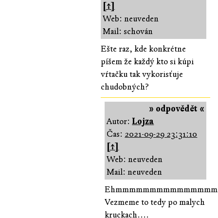
[↑]
Web: neuveden
Mail: schován
Ešte raz, kde konkrétne
píšem že každý kto si kúpi
vŕtačku tak vykorisťuje
chudobných?
» odpovědět «
Autor:
Lojza
Čas:
2021-09-29 23:31:10
[↑]
Web: neuveden
Mail: neuveden
Ehmmmmmmmmmmmmmm
Vezmeme to tedy po malych
kruckach....