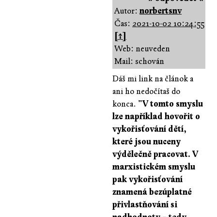
Autor:
norbertsnv
Čas:
2021-10-02 10:24:55
[↑]
Web: neuveden
Mail: schován
Dáš mi link na článok a
ani ho nedočítaš do
konca.
"V tomto smyslu
lze například hovořit o
vykořisťování dětí,
které jsou nuceny
výdělečně pracovat. V
marxistickém smyslu
pak vykořisťování
znamená bezúplatné
přivlastňování si