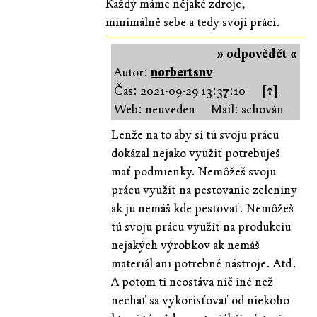
Každý máme nějaké zdroje,
minimálně sebe a tedy svoji práci.
» odpovědět «
Autor:
norbertsnv
Čas:
2021-09-29 13:37:10
[↑]
Web: neuveden
Mail: schován
Lenže na to aby si tú svoju prácu
dokázal nejako využiť potrebuješ
mať podmienky. Nemôžeš svoju
prácu využiť na pestovanie zeleniny
ak ju nemáš kde pestovať. Nemôžeš
tú svoju prácu využiť na produkciu
nejakých výrobkov ak nemáš
materiál ani potrebné nástroje. Atď.
A potom ti neostáva nič iné než
nechať sa vykorisťovať od niekoho