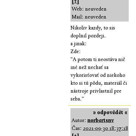
[↑]
Web: neuveden
Mail: neuveden
Nikoliv kazdy, to sis
doplnil pozdeji.
a jinak:
Zde:
"A potom ti neostáva nič
iné než nechať sa
vykorisťovať od niekoho
kto si tú pôdu, materiál či
nástroje privlastnil pre
seba."
» odpovědět «
Autor:
norbertsnv
Čas:
2021-09-30 18:37:18