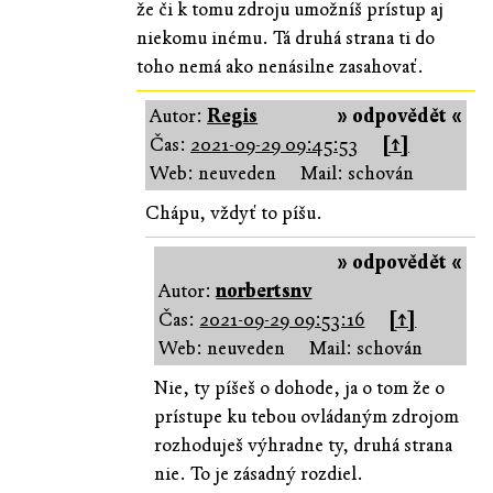
že či k tomu zdroju umožníš prístup aj
niekomu inému. Tá druhá strana ti do
toho nemá ako nenásilne zasahovať.
Autor:
Regis
» odpovědět «
Čas:
2021-09-29 09:45:53
[↑]
Web: neuveden
Mail: schován
Chápu, vždyť to píšu.
» odpovědět «
Autor:
norbertsnv
Čas:
2021-09-29 09:53:16
[↑]
Web: neuveden
Mail: schován
Nie, ty píšeš o dohode, ja o tom že o
prístupe ku tebou ovládaným zdrojom
rozhoduješ výhradne ty, druhá strana
nie. To je zásadný rozdiel.