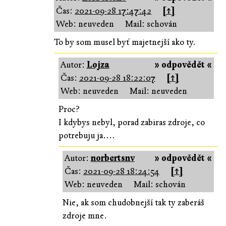
Čas:
2021-09-28 17:47:42
[↑]
Web: neuveden
Mail: schován
To by som musel byť majetnejší ako ty.
Autor:
Lojza
» odpovědět «
Čas:
2021-09-28 18:22:07
[↑]
Web: neuveden
Mail: neuveden
Proc?
I kdybys nebyl, porad zabiras zdroje, co
potrebuju ja....
Autor:
norbertsnv
» odpovědět «
Čas:
2021-09-28 18:24:54
[↑]
Web: neuveden
Mail: schován
Nie, ak som chudobnejší tak ty zaberáš
zdroje mne.