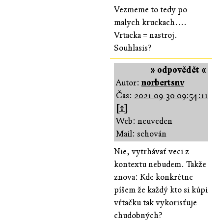
Vezmeme to tedy po
malych kruckach....
Vrtacka = nastroj.
Souhlasis?
» odpovědět «
Autor:
norbertsnv
Čas:
2021-09-30 09:54:11
[↑]
Web: neuveden
Mail: schován
Nie, vytrhávať veci z
kontextu nebudem. Takže
znova: Kde konkrétne
píšem že každý kto si kúpi
vŕtačku tak vykorisťuje
chudobných?