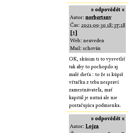
» odpovědět «
Autor:
norbertsnv
Čas:
2021-09-30 18:37:18
[↑]
Web: neuveden
Mail: schován
OK, skúsim ti to vysvetliť
tak aby to pochopilo aj
malé dieťa : to že si kúpiš
vŕtačku z teba nespraví
zamestnávateľa, mať
kapitál je nutná ale nie
postačujúca podmienka.
» odpovědět «
Autor:
Lojza