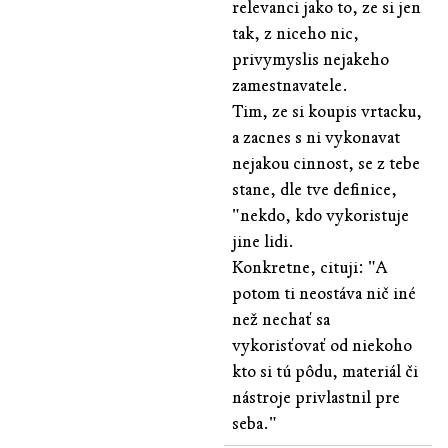
relevanci jako to, ze si jen
tak, z niceho nic,
privymyslis nejakeho
zamestnavatele.
Tim, ze si koupis vrtacku,
a zacnes s ni vykonavat
nejakou cinnost, se z tebe
stane, dle tve definice,
"nekdo, kdo vykoristuje
jine lidi.
Konkretne, cituji: "A
potom ti neostáva nič iné
než nechať sa
vykorisťovať od niekoho
kto si tú pôdu, materiál či
nástroje privlastnil pre
seba."