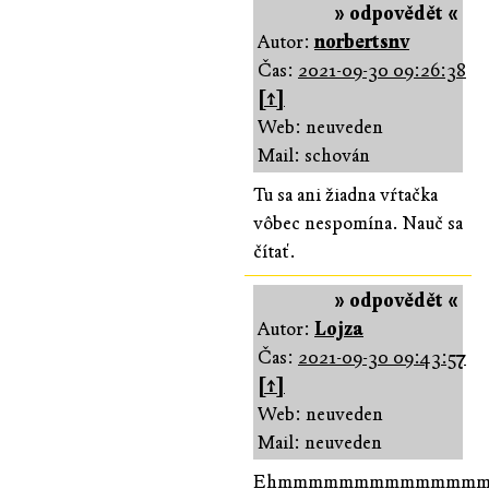
» odpovědět «
Autor:
norbertsnv
Čas:
2021-09-30 09:26:38
[↑]
Web: neuveden
Mail: schován
Tu sa ani žiadna vŕtačka
vôbec nespomína. Nauč sa
čítať.
» odpovědět «
Autor:
Lojza
Čas:
2021-09-30 09:43:57
[↑]
Web: neuveden
Mail: neuveden
Ehmmmmmmmmmmmmm