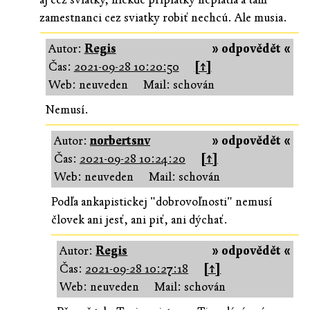
zamestnanci cez sviatky robiť nechcú. Ale musia.
Autor:
Regis
» odpovědět «
Čas:
2021-09-28 10:20:50
[↑]
Web: neuveden
Mail: schován
Nemusí.
Autor:
norbertsnv
» odpovědět «
Čas:
2021-09-28 10:24:20
[↑]
Web: neuveden
Mail: schován
Podľa ankapistickej "dobrovoľnosti" nemusí
človek ani jesť, ani piť, ani dýchať.
Autor:
Regis
» odpovědět «
Čas:
2021-09-28 10:27:18
[↑]
Web: neuveden
Mail: schován