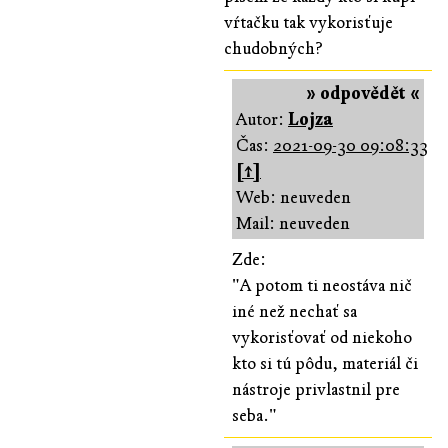
vŕtačku tak vykorisťuje
chudobných?
» odpovědět «
Autor:
Lojza
Čas:
2021-09-30 09:08:33
[↑]
Web: neuveden
Mail: neuveden
Zde:
"A potom ti neostáva nič
iné než nechať sa
vykorisťovať od niekoho
kto si tú pôdu, materiál či
nástroje privlastnil pre
seba."