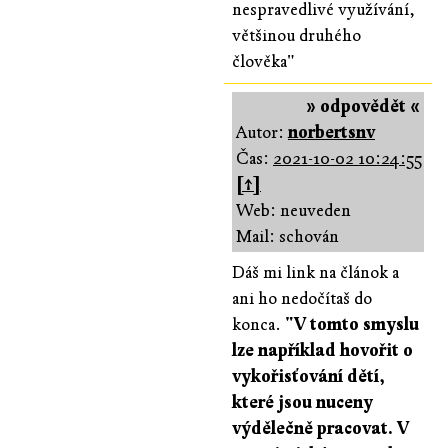
nespravedlivé využívání,
většinou druhého
člověka"
» odpovědět «
Autor:
norbertsnv
Čas:
2021-10-02 10:24:55
[↑]
Web: neuveden
Mail: schován
Dáš mi link na článok a
ani ho nedočítaš do
konca.
"V tomto smyslu
lze například hovořit o
vykořisťování dětí,
které jsou nuceny
výdělečně pracovat. V