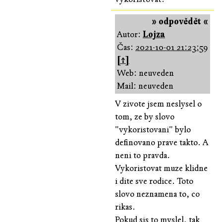
» odpovědět «
Autor:
Lojza
Čas:
2021-10-01 21:23:59
[↑]
Web: neuveden
Mail: neuveden
V zivote jsem neslysel o
tom, ze by slovo
"vykoristovani" bylo
definovano prave takto. A
neni to pravda.
Vykoristovat muze klidne
i dite sve rodice. Toto
slovo neznamena to, co
rikas.
Pokud sis to myslel, tak