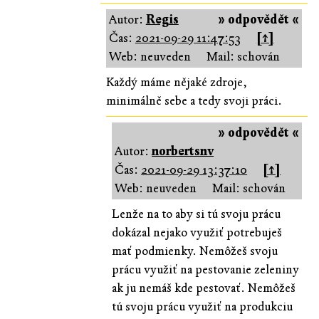
Autor:
Regis
» odpovědět «
Čas:
2021-09-29 11:47:53
[↑]
Web: neuveden
Mail: schován
Každý máme nějaké zdroje,
minimálně sebe a tedy svoji práci.
» odpovědět «
Autor:
norbertsnv
Čas:
2021-09-29 13:37:10
[↑]
Web: neuveden
Mail: schován
Lenže na to aby si tú svoju prácu
dokázal nejako využiť potrebuješ
mať podmienky. Nemôžeš svoju
prácu využiť na pestovanie zeleniny
ak ju nemáš kde pestovať. Nemôžeš
tú svoju prácu využiť na produkciu