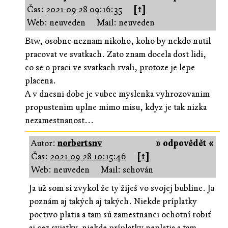
Čas:
2021-09-28 09:16:35
[↑]
Web: neuveden
Mail: neuveden
Btw, osobne neznam nikoho, koho by nekdo nutil
pracovat ve svatkach. Zato znam docela dost lidi,
co se o praci ve svatkach rvali, protoze je lepe
placena.
A v dnesni dobe je vubec myslenka vyhrozovanim
propustenim uplne mimo misu, kdyz je tak nizka
nezamestnanost...
Autor:
norbertsnv
» odpovědět «
Čas:
2021-09-28 10:15:46
[↑]
Web: neuveden
Mail: schován
Ja už som si zvykol že ty žiješ vo svojej bubline. Ja
poznám aj takých aj takých. Niekde príplatky
poctivo platia a tam sú zamestnanci ochotní robiť
aj cez sviatky, niekde príplatky neplatia a tam