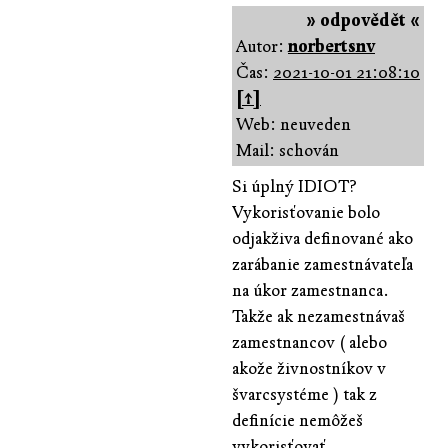
» odpovědět «
Autor:
norbertsnv
Čas:
2021-10-01 21:08:10
[↑]
Web: neuveden
Mail: schován
Si úplný IDIOT?
Vykorisťovanie bolo
odjakživa definované ako
zarábanie zamestnávateľa
na úkor zamestnanca.
Takže ak nezamestnávaš
zamestnancov ( alebo
akože živnostníkov v
švarcsystéme ) tak z
definície nemôžeš
vykorisťovať.