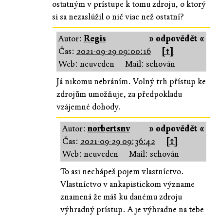
ostatným v prístupe k tomu zdroju, o ktorý
si sa nezaslúžil o nič viac než ostatní?
Autor:
Regis
» odpovědět «
Čas:
2021-09-29 09:00:16
[↑]
Web: neuveden
Mail: schován
Já nikomu nebráním. Volný trh přístup ke
zdrojům umožňuje, za předpokladu
vzájemné dohody.
Autor:
norbertsnv
» odpovědět «
Čas:
2021-09-29 09:36:42
[↑]
Web: neuveden
Mail: schován
To asi nechápeš pojem vlastníctvo.
Vlastníctvo v ankapistickom význame
znamená že máš ku danému zdroju
výhradný prístup. A je výhradne na tebe