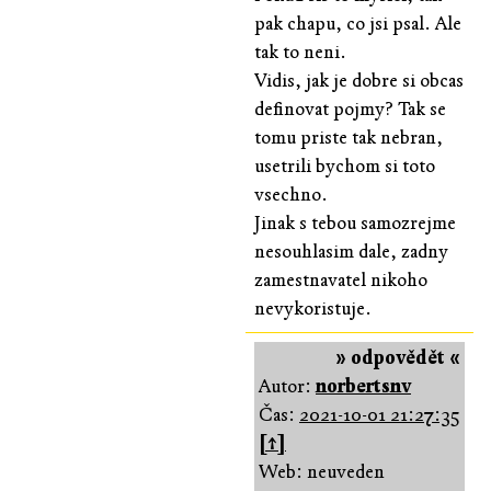
pak chapu, co jsi psal. Ale
tak to neni.
Vidis, jak je dobre si obcas
definovat pojmy? Tak se
tomu priste tak nebran,
usetrili bychom si toto
vsechno.
Jinak s tebou samozrejme
nesouhlasim dale, zadny
zamestnavatel nikoho
nevykoristuje.
» odpovědět «
Autor:
norbertsnv
Čas:
2021-10-01 21:27:35
[↑]
Web: neuveden