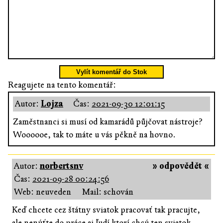
Vylít komentář do Stok
Reagujete na tento komentář:
Autor:
Lojza
Čas:
2021-09-30 12:01:15
Zaměstnanci si musí od kamarádů půjčovat nástroje?
Woooooe, tak to máte u vás pěkně na hovno.
Autor:
norbertsnv
» odpovědět «
Čas:
2021-09-28 00:24:56
Web: neuveden
Mail: schován
Keď chcete cez štátny sviatok pracovať tak pracujte,
ale nenúťte do práce aj ľudí ktorí chcú ten sviatok