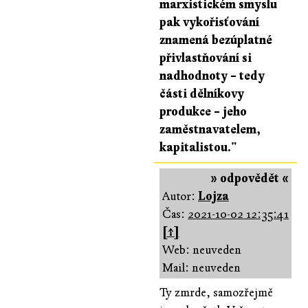
marxistickém smyslu
pak vykořisťování
znamená bezúplatné
přivlastňování si
nadhodnoty – tedy
části dělníkovy
produkce – jeho
zaměstnavatelem,
kapitalistou."
» odpovědět «
Autor:
Lojza
Čas:
2021-10-02 12:35:41
[↑]
Web: neuveden
Mail: neuveden
Ty zmrde, samozřejmě