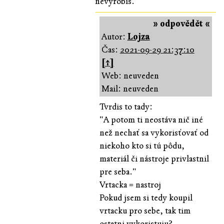
nevyrobíš.
» odpovědět «
Autor:
Lojza
Čas:
2021-09-29 21:37:10
[↑]
Web: neuveden
Mail: neuveden
Tvrdis to tady:
"A potom ti neostáva nič iné
než nechať sa vykorisťovať od
niekoho kto si tú pôdu,
materiál či nástroje privlastnil
pre seba."
Vrtacka = nastroj
Pokud jsem si tedy koupil
vrtacku pro sebe, tak tim
ostatni vykoristuju?