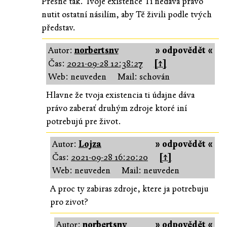
Přesně tak. Tvoje existence Ti nedává právo
nutit ostatní násilím, aby Tě živili podle tvých
představ.
Autor:
norbertsnv
» odpovědět «
Čas:
2021-09-28 12:38:27
[↑]
Web: neuveden
Mail: schován
Hlavne že tvoja existencia ti údajne dáva
právo zaberať druhým zdroje ktoré iní
potrebujú pre život.
Autor:
Lojza
» odpovědět «
Čas:
2021-09-28 16:20:20
[↑]
Web: neuveden
Mail: neuveden
A proc ty zabiras zdroje, ktere ja potrebuju
pro zivot?
Autor:
norbertsnv
» odpovědět «