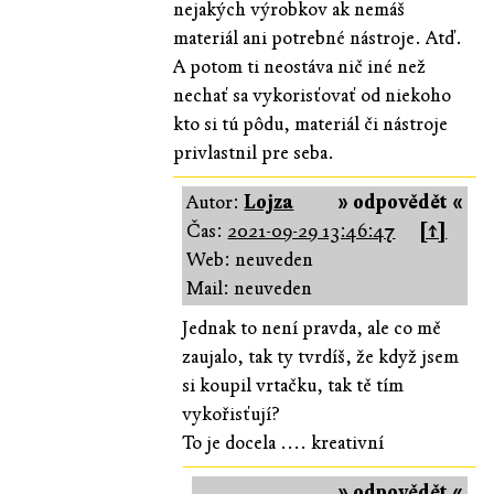
nejakých výrobkov ak nemáš
materiál ani potrebné nástroje. Atď.
A potom ti neostáva nič iné než
nechať sa vykorisťovať od niekoho
kto si tú pôdu, materiál či nástroje
privlastnil pre seba.
Autor:
Lojza
» odpovědět «
Čas:
2021-09-29 13:46:47
[↑]
Web: neuveden
Mail: neuveden
Jednak to není pravda, ale co mě
zaujalo, tak ty tvrdíš, že když jsem
si koupil vrtačku, tak tě tím
vykořisťují?
To je docela .... kreativní
» odpovědět «