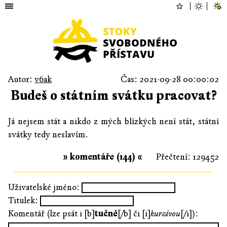
Autor:
v6ak
Čas: 2021-09-28 00:00:02
Budeš o státním svátku pracovat?
Já nejsem stát a nikdo z mých blízkých není stát, státní
svátky tedy neslavím.
» komentáře (144) «
Přečtení: 129452
Uživatelské jméno:
Titulek:
Komentář (lze psát i [b]
tučně
[/b] či [i]
kurzívou
[/i]):