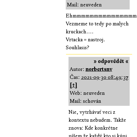
Mail: neuveden
Ehmmmmmmmmmmmmmm
Vezmeme to tedy po malych
kruckach....
Vrtacka = nastroj.
Souhlasis?
» odpovědět «
Autor:
norbertsnv
Čas:
2021-09-30 08:49:37
[↑]
Web: neuveden
Mail: schován
Nie, vytrhávať veci z
kontextu nebudem. Takže
znova: Kde konkrétne
píšem že každý kto si kúpi