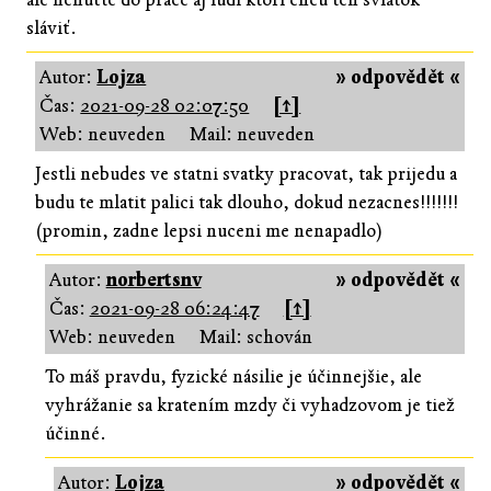
sláviť.
Autor:
Lojza
» odpovědět «
Čas:
2021-09-28 02:07:50
[↑]
Web: neuveden
Mail: neuveden
Jestli nebudes ve statni svatky pracovat, tak prijedu a
budu te mlatit palici tak dlouho, dokud nezacnes!!!!!!!
(promin, zadne lepsi nuceni me nenapadlo)
Autor:
norbertsnv
» odpovědět «
Čas:
2021-09-28 06:24:47
[↑]
Web: neuveden
Mail: schován
To máš pravdu, fyzické násilie je účinnejšie, ale
vyhrážanie sa kratením mzdy či vyhadzovom je tiež
účinné.
Autor:
Lojza
» odpovědět «