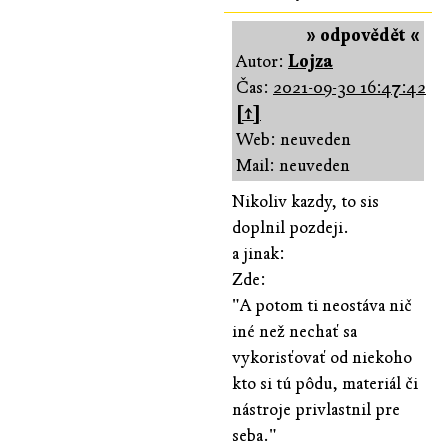
» odpovědět «
Autor:
Lojza
Čas:
2021-09-30 16:47:42
[↑]
Web: neuveden
Mail: neuveden
Nikoliv kazdy, to sis
doplnil pozdeji.
a jinak:
Zde:
"A potom ti neostáva nič
iné než nechať sa
vykorisťovať od niekoho
kto si tú pôdu, materiál či
nástroje privlastnil pre
seba."