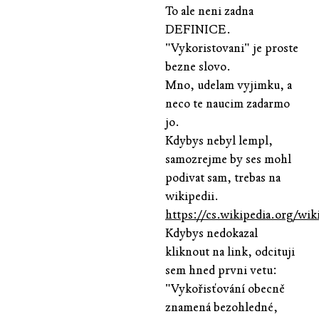
To ale neni zadna
DEFINICE.
"Vykoristovani" je proste
bezne slovo.
Mno, udelam vyjimku, a
neco te naucim zadarmo
jo.
Kdybys nebyl lempl,
samozrejme by ses mohl
podivat sam, trebas na
wikipedii.
https://cs.wikipedia.or
Kdybys nedokazal
kliknout na link, odcituji
sem hned prvni vetu:
"Vykořisťování obecně
znamená bezohledné,