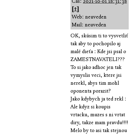
Čas:
2021-10-01 18:31:38
[↑]
Web: neuveden
Mail: neuveden
OK, skúsim ti to vysvetliť
tak aby to pochopilo aj
malé dieťa : Kde jsi psal o
ZAMESTNAVATELI???
To si jako adhoc jen tak
vymyslis veci, ktere jsi
nerekl, abys tim mohl
oponenta porazit?
Jako kdybych ja ted rekl :
Ale kdyz si koupis
vrtacku, muzes s ni vrtat
diry, takze mam pravdu!!!!
Melo by to asi tak stejnou