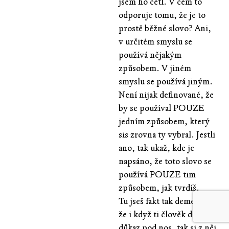
jsem ho četl. V čem to
odporuje tomu, že je to
prostě běžné slovo? Ani,
v určitém smyslu se
používá nějakým
způsobem. V jiném
smyslu se používá jiným.
Není nijak definované, že
by se používal POUZE
jedním způsobem, který
sis zrovna ty vybral. Jestli
ano, tak ukaž, kde je
napsáno, že toto slovo se
používá POUZE tim
způsobem, jak tvrdíš.
Tu jseš fakt tak dementní,
že i když ti člověk dá
důkaz pod nos, tak si z něj