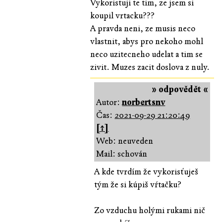
Vykoristuji te tim, ze jsem si
koupil vrtacku???
A pravda neni, ze musis neco
vlastnit, abys pro nekoho mohl
neco uzitecneho udelat a tim se
zivit. Muzes zacit doslova z nuly.
» odpovědět «
Autor:
norbertsnv
Čas:
2021-09-29 21:20:49
[↑]
Web: neuveden
Mail: schován
A kde tvrdím že vykorisťuješ
tým že si kúpiš vŕtačku?
Zo vzduchu holými rukami nič