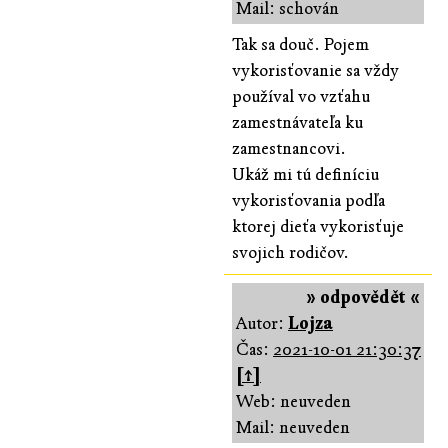
Mail: schován
Tak sa douč. Pojem
vykorisťovanie sa vždy
používal vo vzťahu
zamestnávateľa ku
zamestnancovi.
Ukáž mi tú definíciu
vykorisťovania podľa
ktorej dieťa vykorisťuje
svojich rodičov.
» odpovědět «
Autor:
Lojza
Čas:
2021-10-01 21:30:37
[↑]
Web: neuveden
Mail: neuveden