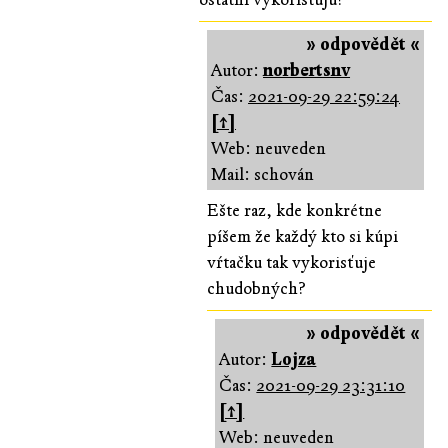
» odpovědět «
Autor:
norbertsnv
Čas:
2021-09-29 22:59:24
[↑]
Web: neuveden
Mail: schován
Ešte raz, kde konkrétne
píšem že každý kto si kúpi
vŕtačku tak vykorisťuje
chudobných?
» odpovědět «
Autor:
Lojza
Čas:
2021-09-29 23:31:10
[↑]
Web: neuveden