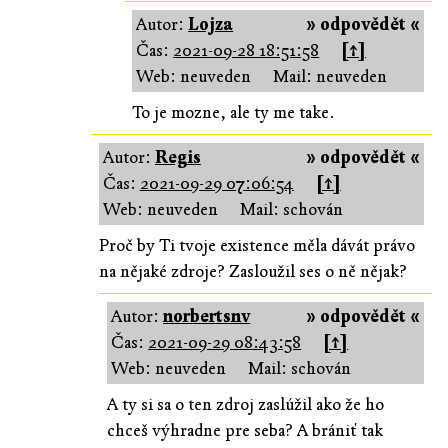
Autor:
Lojza
» odpovědět «
Čas:
2021-09-28 18:51:58
[↑]
Web: neuveden
Mail: neuveden
To je mozne, ale ty me take.
Autor:
Regis
» odpovědět «
Čas:
2021-09-29 07:06:54
[↑]
Web: neuveden
Mail: schován
Proč by Ti tvoje existence měla dávát právo
na nějaké zdroje? Zasloužil ses o ně nějak?
Autor:
norbertsnv
» odpovědět «
Čas:
2021-09-29 08:43:58
[↑]
Web: neuveden
Mail: schován
A ty si sa o ten zdroj zaslúžil ako že ho
chceš výhradne pre seba? A brániť tak