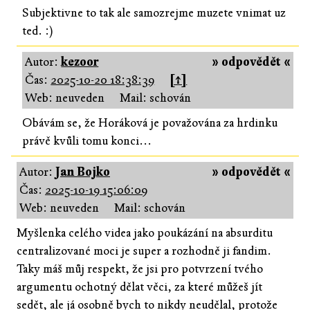
Subjektivne to tak ale samozrejme muzete vnimat uz
ted. :)
Autor:
kezoor
» odpovědět «
Čas:
2025-10-20 18:38:39
[↑]
Web: neuveden
Mail: schován
Obávám se, že Horáková je považována za hrdinku
právě kvůli tomu konci...
Autor:
Jan Bojko
» odpovědět «
Čas:
2025-10-19 15:06:09
Web: neuveden
Mail: schován
Myšlenka celého videa jako poukázání na absurditu
centralizované moci je super a rozhodně ji fandim.
Taky máš můj respekt, že jsi pro potvrzení tvého
argumentu ochotný dělat věci, za které můžeš jít
sedět, ale já osobně bych to nikdy neudělal, protože