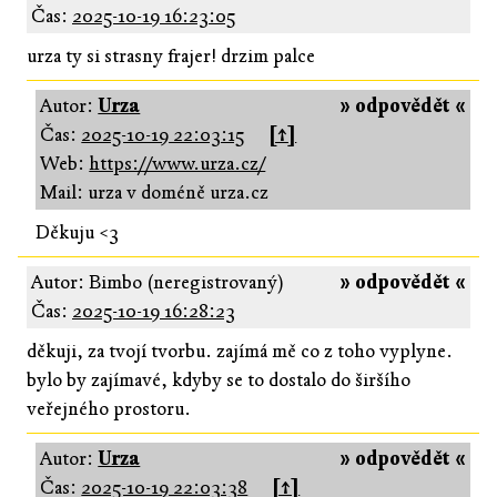
Čas:
2025-10-19 16:23:05
urza ty si strasny frajer! drzim palce
Autor:
Urza
» odpovědět «
Čas:
2025-10-19 22:03:15
[↑]
Web:
https://www.urza.cz/
Mail: urza v doméně urza.cz
Děkuju <3
Autor: Bimbo (neregistrovaný)
» odpovědět «
Čas:
2025-10-19 16:28:23
děkuji, za tvojí tvorbu. zajímá mě co z toho vyplyne.
bylo by zajímavé, kdyby se to dostalo do širšího
veřejného prostoru.
Autor:
Urza
» odpovědět «
Čas:
2025-10-19 22:03:38
[↑]