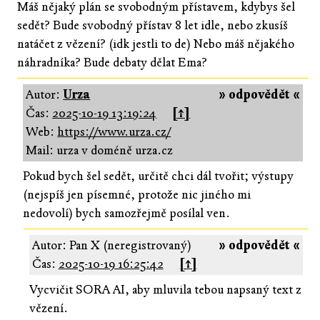
Máš nějaký plán se svobodným přístavem, kdybys šel
sedět? Bude svobodný přístav 8 let idle, nebo zkusíš
natáčet z vězení? (idk jestli to de) Nebo máš nějakého
náhradníka? Bude debaty dělat Ema?
Autor:
Urza
» odpovědět «
Čas:
2025-10-19 13:19:24
[↑]
Web:
https://www.urza.cz/
Mail: urza v doméně urza.cz
Pokud bych šel sedět, určitě chci dál tvořit; výstupy
(nejspíš jen písemné, protože nic jiného mi
nedovolí) bych samozřejmě posílal ven.
Autor: Pan X (neregistrovaný)
» odpovědět «
Čas:
2025-10-19 16:25:42
[↑]
Vycvičit SORA AI, aby mluvila tebou napsaný text z
vězení.