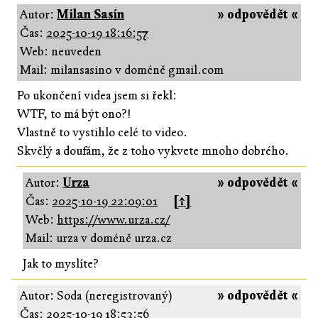
Autor:
Milan Sasín
» odpovědět «
Čas:
2025-10-19 18:16:57
Web: neuveden
Mail: milansasin0 v doméně gmail.com
Po ukončení videa jsem si řekl:
WTF, to má být ono?!
Vlastně to vystihlo celé to video.
Skvělý a doufám, že z toho vykvete mnoho dobrého.
Autor:
Urza
» odpovědět «
Čas:
2025-10-19 22:09:01
[↑]
Web:
https://www.urza.cz/
Mail: urza v doméně urza.cz
Jak to myslíte?
Autor: Soda (neregistrovaný)
» odpovědět «
Čas:
2025-10-19 18:53:56