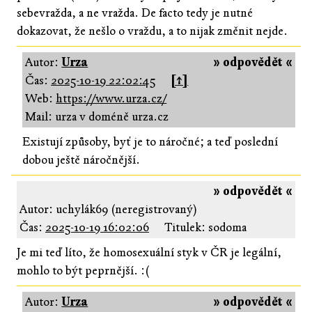
sebevražda, a ne vražda. De facto tedy je nutné
dokazovat, že nešlo o vraždu, a to nijak změnit nejde.
Autor:
Urza
» odpovědět «
Čas:
2025-10-19 22:02:45
[↑]
Web:
https://www.urza.cz/
Mail: urza v doméně urza.cz
Existují způsoby, byť je to náročné; a teď poslední
dobou ještě náročnější.
» odpovědět «
Autor: uchylák69 (neregistrovaný)
Čas:
2025-10-19 16:02:06
Titulek: sodoma
Je mi teď líto, že homosexuální styk v ČR je legální,
mohlo to být peprnější. :(
Autor:
Urza
» odpovědět «