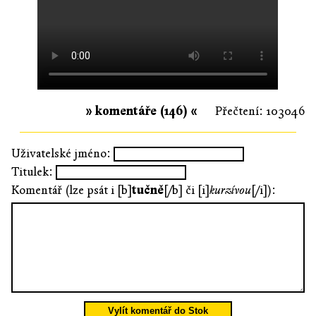
» komentáře (146) «
Přečtení: 103046
Uživatelské jméno:
Titulek:
Komentář (lze psát i [b]
tučně
[/b] či [i]
kurzívou
[/i]):
Vylít komentář do Stok