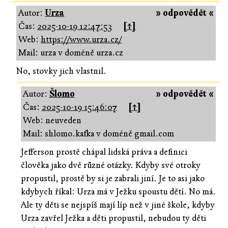
Autor:
Urza
» odpovědět «
Čas:
2025-10-19 12:47:53
[↑]
Web:
https://www.urza.cz/
Mail: urza v doméně urza.cz
No, stovky jich vlastnil.
Autor:
Šlomo
» odpovědět «
Čas:
2025-10-19 15:46:07
[↑]
Web: neuveden
Mail: shlomo.kafka v doméně gmail.com
Jefferson prostě chápal lidská práva a definici
člověka jako dvě různé otázky. Kdyby své otroky
propustil, prostě by si je zabrali jiní. Je to asi jako
kdybych říkal: Urza má v Ježku spoustu dětí. No má.
Ale ty děti se nejspíš mají líp než v jiné škole, kdyby
Urza zavřel Ježka a děti propustil, nebudou ty děti