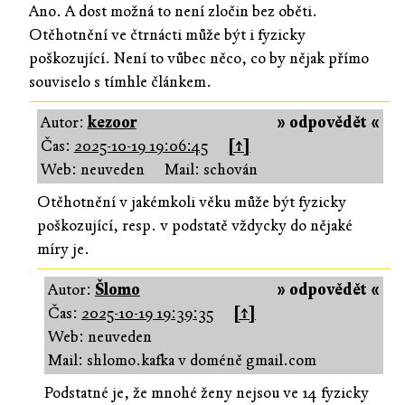
Ano. A dost možná to není zločin bez oběti.
Otěhotnění ve čtrnácti může být i fyzicky
poškozující. Není to vůbec něco, co by nějak přímo
souviselo s tímhle článkem.
Autor:
kezoor
» odpovědět «
Čas:
2025-10-19 19:06:45
[↑]
Web: neuveden
Mail: schován
Otěhotnění v jakémkoli věku může být fyzicky
poškozující, resp. v podstatě vždycky do nějaké
míry je.
Autor:
Šlomo
» odpovědět «
Čas:
2025-10-19 19:39:35
[↑]
Web: neuveden
Mail: shlomo.kafka v doméně gmail.com
Podstatné je, že mnohé ženy nejsou ve 14 fyzicky