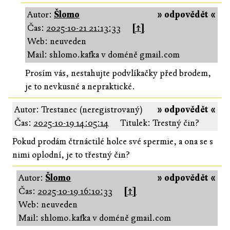
Autor:
Šlomo
» odpovědět «
Čas:
2025-10-21 21:13:33
[↑]
Web: neuveden
Mail: shlomo.kafka v doméně gmail.com
Prosím vás, nestahujte podvlíkačky před brodem,
je to nevkusné a nepraktické.
Autor: Trestanec (neregistrovaný)
» odpovědět «
Čas:
2025-10-19 14:05:14
Titulek: Trestný čin?
Pokud prodám čtrnáctilé holce své spermie, a ona se s
nimi oplodní, je to třestný čin?
Autor:
Šlomo
» odpovědět «
Čas:
2025-10-19 16:10:33
[↑]
Web: neuveden
Mail: shlomo.kafka v doméně gmail.com