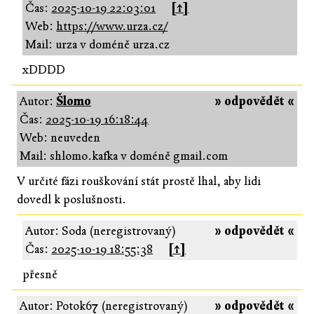
Čas:
2025-10-19 22:03:01
[↑]
Web:
https://www.urza.cz/
Mail: urza v doméně urza.cz
xDDDD
Autor:
Šlomo
» odpovědět «
Čas:
2025-10-19 16:18:44
Web: neuveden
Mail: shlomo.kafka v doméně gmail.com
V určité fázi rouškování stát prostě lhal, aby lidi
dovedl k poslušnosti.
Autor: Soda (neregistrovaný)
» odpovědět «
Čas:
2025-10-19 18:55:38
[↑]
přesně
Autor: Potok67 (neregistrovaný)
» odpovědět «