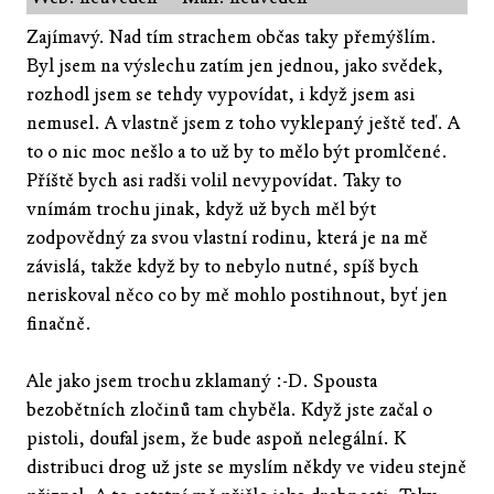
Zajímavý. Nad tím strachem občas taky přemýšlím.
Byl jsem na výslechu zatím jen jednou, jako svědek,
rozhodl jsem se tehdy vypovídat, i když jsem asi
nemusel. A vlastně jsem z toho vyklepaný ještě teď. A
to o nic moc nešlo a to už by to mělo být promlčené.
Příště bych asi radši volil nevypovídat. Taky to
vnímám trochu jinak, když už bych měl být
zodpovědný za svou vlastní rodinu, která je na mě
závislá, takže když by to nebylo nutné, spíš bych
neriskoval něco co by mě mohlo postihnout, byť jen
finačně.
Ale jako jsem trochu zklamaný :-D. Spousta
bezobětních zločinů tam chyběla. Když jste začal o
pistoli, doufal jsem, že bude aspoň nelegální. K
distribuci drog už jste se myslím někdy ve videu stejně