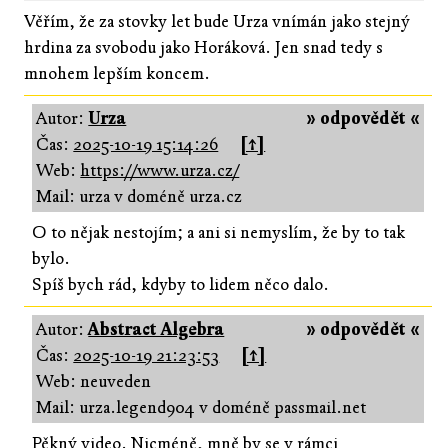
Věřím, že za stovky let bude Urza vnímán jako stejný
hrdina za svobodu jako Horáková. Jen snad tedy s
mnohem lepším koncem.
Autor:
Urza
» odpovědět «
Čas:
2025-10-19 15:14:26
[↑]
Web:
https://www.urza.cz/
Mail: urza v doméně urza.cz
O to nějak nestojím; a ani si nemyslím, že by to tak
bylo.
Spíš bych rád, kdyby to lidem něco dalo.
Autor:
Abstract Algebra
» odpovědět «
Čas:
2025-10-19 21:23:53
[↑]
Web: neuveden
Mail: urza.legend904 v doméně passmail.net
Pěkný video. Nicméně, mně by se v rámci