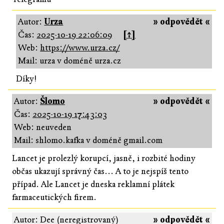
Autor:
Urza
» odpovědět «
Čas:
2025-10-19 22:06:09
[↑]
Web:
https://www.urza.cz/
Mail: urza v doméně urza.cz
Díky!
Autor:
Šlomo
» odpovědět «
Čas:
2025-10-19 17:43:03
Web: neuveden
Mail: shlomo.kafka v doméně gmail.com
Lancet je prolezlý korupcí, jasně, i rozbité hodiny
občas ukazují správný čas... A to je nejspíš tento
případ. Ale Lancet je dneska reklamní plátek
farmaceutických firem.
Autor: Dee (neregistrovaný)
» odpovědět «