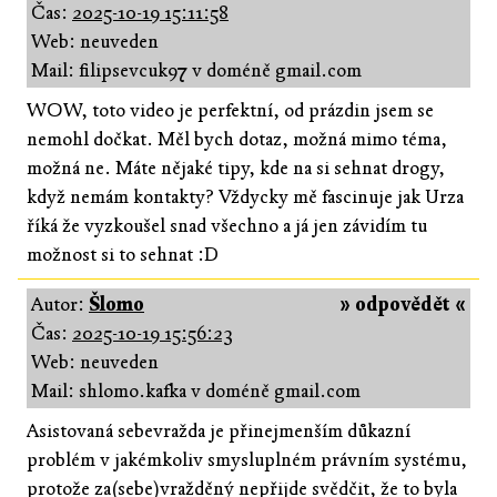
Čas:
2025-10-19 15:11:58
Web: neuveden
Mail: filipsevcuk97 v doméně gmail.com
WOW, toto video je perfektní, od prázdin jsem se
nemohl dočkat. Měl bych dotaz, možná mimo téma,
možná ne. Máte nějaké tipy, kde na si sehnat drogy,
když nemám kontakty? Vždycky mě fascinuje jak Urza
říká že vyzkoušel snad všechno a já jen závidím tu
možnost si to sehnat :D
Autor:
Šlomo
» odpovědět «
Čas:
2025-10-19 15:56:23
Web: neuveden
Mail: shlomo.kafka v doméně gmail.com
Asistovaná sebevražda je přinejmenším důkazní
problém v jakémkoliv smysluplném právním systému,
protože za(sebe)vražděný nepřijde svědčit, že to byla