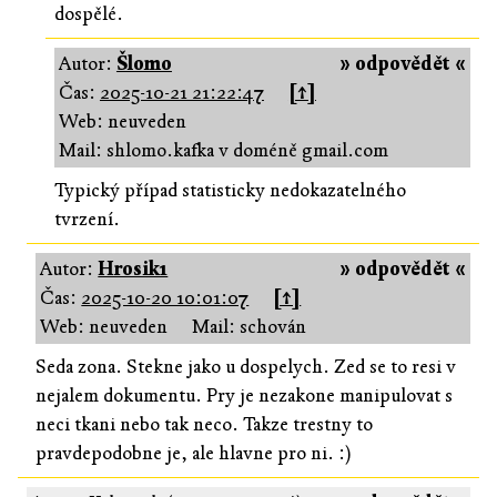
dospělé.
Autor:
Šlomo
» odpovědět «
Čas:
2025-10-21 21:22:47
[↑]
Web: neuveden
Mail: shlomo.kafka v doméně gmail.com
Typický případ statisticky nedokazatelného
tvrzení.
Autor:
Hrosik1
» odpovědět «
Čas:
2025-10-20 10:01:07
[↑]
Web: neuveden
Mail: schován
Seda zona. Stekne jako u dospelych. Zed se to resi v
nejalem dokumentu. Pry je nezakone manipulovat s
neci tkani nebo tak neco. Takze trestny to
pravdepodobne je, ale hlavne pro ni. :)