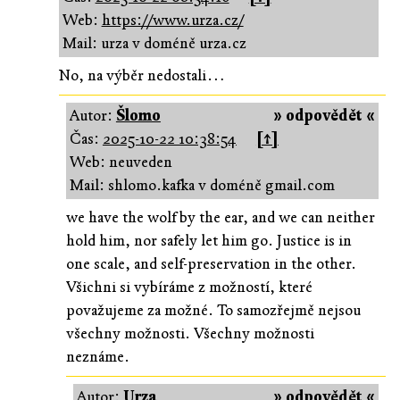
Web:
https://www.urza.cz/
Mail: urza v doméně urza.cz
No, na výběr nedostali…
Autor:
Šlomo
» odpovědět «
Čas:
2025-10-22 10:38:54
[↑]
Web: neuveden
Mail: shlomo.kafka v doméně gmail.com
we have the wolf by the ear, and we can neither
hold him, nor safely let him go. Justice is in
one scale, and self-preservation in the other.
Všichni si vybíráme z možností, které
považujeme za možné. To samozřejmě nejsou
všechny možnosti. Všechny možnosti
neznáme.
Autor:
Urza
» odpovědět «