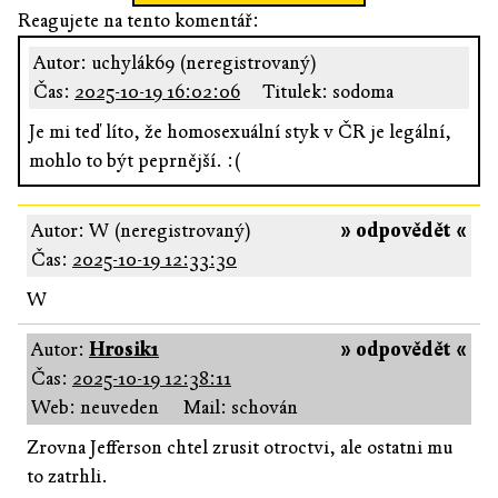
Reagujete na tento komentář:
Autor: uchylák69 (neregistrovaný)
Čas:
2025-10-19 16:02:06
Titulek: sodoma
Je mi teď líto, že homosexuální styk v ČR je legální,
mohlo to být peprnější. :(
Autor: W (neregistrovaný)
» odpovědět «
Čas:
2025-10-19 12:33:30
W
Autor:
Hrosik1
» odpovědět «
Čas:
2025-10-19 12:38:11
Web: neuveden
Mail: schován
Zrovna Jefferson chtel zrusit otroctvi, ale ostatni mu
to zatrhli.