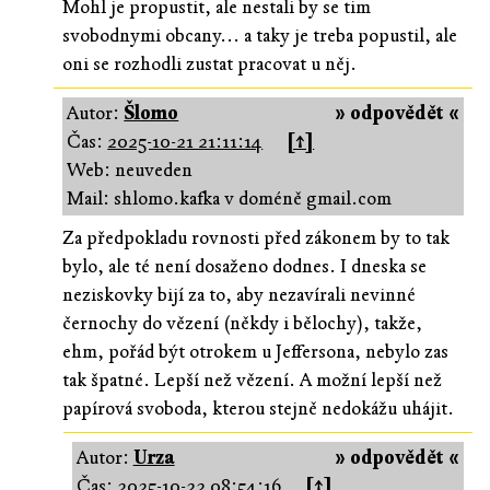
Mohl je propustit, ale nestali by se tim
svobodnymi obcany... a taky je treba popustil, ale
oni se rozhodli zustat pracovat u něj.
Autor:
Šlomo
» odpovědět «
Čas:
2025-10-21 21:11:14
[↑]
Web: neuveden
Mail: shlomo.kafka v doméně gmail.com
Za předpokladu rovnosti před zákonem by to tak
bylo, ale té není dosaženo dodnes. I dneska se
neziskovky bijí za to, aby nezavírali nevinné
černochy do vězení (někdy i bělochy), takže,
ehm, pořád být otrokem u Jeffersona, nebylo zas
tak špatné. Lepší než vězení. A možní lepší než
papírová svoboda, kterou stejně nedokážu uhájit.
Autor:
Urza
» odpovědět «
Čas:
2025-10-22 08:54:16
[↑]