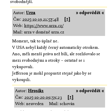
svobodnější.
Autor:
Urza
» odpovědět «
Čas:
2025-10-19 21:57:48
[↑]
Web:
https://www.urza.cz/
Mail: urza v doméně urza.cz
Moment, tak to úplně ne.
V USA nebyl každý černý automaticky otrokem.
Ano, měli menší práva než bílí, ale rozlišovalo se
mezi svobodnými a otroky – ostatně se i
vykupovali.
Jefferson je mohl propustit stejně jako by se
vykoupili.
Autor:
Hrosik1
» odpovědět «
Čas:
2025-10-20 09:59:23
[↑]
Web: neuveden
Mail: schován