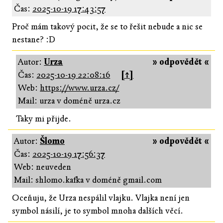
Čas:
2025-10-19 17:43:57
Proč mám takový pocit, že se to řešit nebude a nic se
nestane? :D
Autor:
Urza
» odpovědět «
Čas:
2025-10-19 22:08:16
[↑]
Web:
https://www.urza.cz/
Mail: urza v doméně urza.cz
Taky mi přijde.
Autor:
Šlomo
» odpovědět «
Čas:
2025-10-19 17:56:37
Web: neuveden
Mail: shlomo.kafka v doméně gmail.com
Oceňuju, že Urza nespálil vlajku. Vlajka není jen
symbol násilí, je to symbol mnoha dalších věcí.