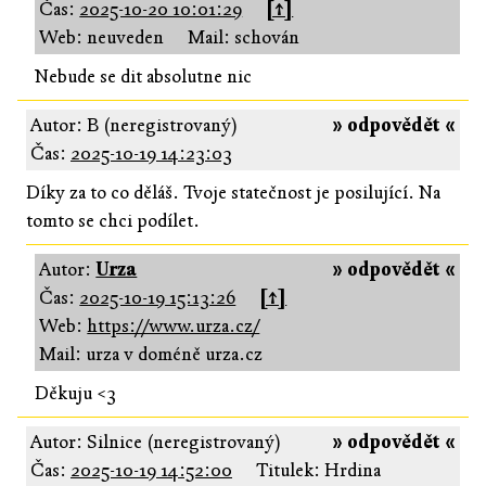
Čas:
2025-10-20 10:01:29
[↑]
Web: neuveden
Mail: schován
Nebude se dit absolutne nic
Autor: B (neregistrovaný)
» odpovědět «
Čas:
2025-10-19 14:23:03
Díky za to co děláš. Tvoje statečnost je posilující. Na
tomto se chci podílet.
Autor:
Urza
» odpovědět «
Čas:
2025-10-19 15:13:26
[↑]
Web:
https://www.urza.cz/
Mail: urza v doméně urza.cz
Děkuju <3
Autor: Silnice (neregistrovaný)
» odpovědět «
Čas:
2025-10-19 14:52:00
Titulek: Hrdina