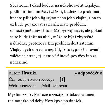
Šedá zóna. Pokud budete na někoho svítit nějakým
podlimitním množství záření, budete ho proklínat,
budete pálit jeho figurýnu nebo jeho vlajku, a on to
už bude považovat za násilí, máte problém,
samozřejmě právně to může být zajímavé, ale pokud
se to bude řešit na ulici, může to být i zbytečně
nákladné, protože se tím problém dost zatemní.
Vlajky bych opravdu nepálil, je to typické chování
válčících stran, tj. není většinově považováno za
nenásilné.
Autor:
Hrosik1
» odpovědět «
Čas:
2025-10-20 10:02:51
[↑]
Web: neuveden
Mail: schován
Myslim ze ne. Protoze nezazijeme takovou zmeni
rezimu jako od doby Horakpve po dnešek.