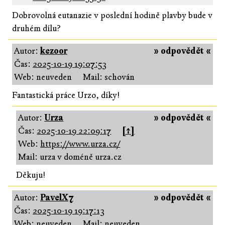
Dobrovolná eutanazie v poslední hodině plavby bude v
druhém dílu?
Autor:
kezoor
» odpovědět «
Čas:
2025-10-19 19:07:53
Web: neuveden
Mail: schován
Fantastická práce Urzo, díky!
Autor:
Urza
» odpovědět «
Čas:
2025-10-19 22:09:17
[↑]
Web:
https://www.urza.cz/
Mail: urza v doméně urza.cz
Děkuju!
Autor:
PavelX7
» odpovědět «
Čas:
2025-10-19 19:17:13
Web: neuveden
Mail: neuveden