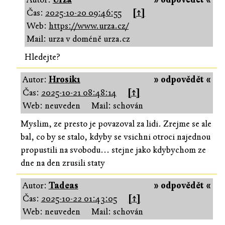
Čas:
2025-10-20 09:46:55
[↑]
Web:
https://www.urza.cz/
Mail: urza v doméně urza.cz
Hledejte?
Autor:
Hrosik1
» odpovědět «
Čas:
2025-10-21 08:48:14
[↑]
Web: neuveden
Mail: schován
Myslim, ze presto je povazoval za lidi. Zrejme se ale
bal, co by se stalo, kdyby se vsichni otroci najednou
propustili na svobodu... stejne jako kdybychom ze
dne na den zrusili staty
Autor:
Tadeas
» odpovědět «
Čas:
2025-10-22 01:43:05
[↑]
Web: neuveden
Mail: schován