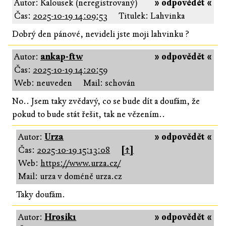
Autor: Kalousek (neregistrovaný)
» odpovědět «
Čas:
2025-10-19 14:09:53
Titulek: Lahvinka
Dobrý den pánové, nevideli jste moji lahvinku ?
Autor:
ankap-ftw
» odpovědět «
Čas:
2025-10-19 14:20:59
Web: neuveden
Mail: schován
No.. Jsem taky zvědavý, co se bude dít a doufám, že
pokud to bude stát řešit, tak ne vězením..
Autor:
Urza
» odpovědět «
Čas:
2025-10-19 15:13:08
[↑]
Web:
https://www.urza.cz/
Mail: urza v doméně urza.cz
Taky doufám.
Autor:
Hrosik1
» odpovědět «