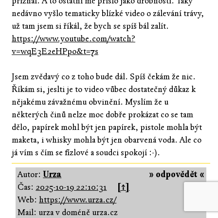
přiznal. A to ostatní mě přišlo jako drobnosti. Taky
nedávno vyšlo tematicky blízké video o zálevání trávy,
už tam jsem si říkál, že bych se spíš bál zalít.
https://www.youtube.com/watch?
v=wqE3E2eHPpo&t=7s
Jsem zvědavý co z toho bude dál. Spíš čekám že nic.
Říkám si, jeslti je to video vůbec dostatečný důkaz k
nějakému závažnému obvinění. Myslím že u
některých činů nelze moc dobře prokázat co se tam
dělo, papírek mohl být jen papírek, pistole mohla být
maketa, i whisky mohla být jen obarvená voda. Ale co
já vím s čím se fízlové a soudci spokojí :-).
Autor:
Urza
» odpovědět «
Čas:
2025-10-19 22:10:31
[↑]
Web:
https://www.urza.cz/
Mail: urza v doméně urza.cz