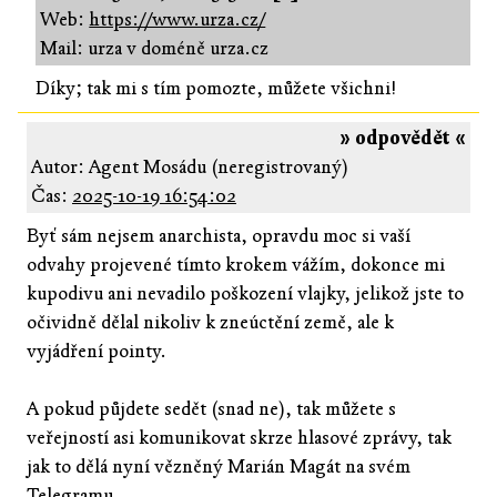
Web:
https://www.urza.cz/
Mail: urza v doméně urza.cz
Díky; tak mi s tím pomozte, můžete všichni!
» odpovědět «
Autor: Agent Mosádu (neregistrovaný)
Čas:
2025-10-19 16:54:02
Byť sám nejsem anarchista, opravdu moc si vaší
odvahy projevené tímto krokem vážím, dokonce mi
kupodivu ani nevadilo poškození vlajky, jelikož jste to
očividně dělal nikoliv k zneúctění země, ale k
vyjádření pointy.
A pokud půjdete sedět (snad ne), tak můžete s
veřejností asi komunikovat skrze hlasové zprávy, tak
jak to dělá nyní vězněný Marián Magát na svém
Telegramu