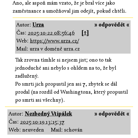
Ano, ale aspoň mám vzato, že je bral více jako
zaměstnance a umožňoval jim odejít, pokud chtěli.
Autor:
Urza
» odpovědět «
Čas:
2025-10-22 08:56:46
[↑]
Web:
https://www.urza.cz/
Mail: urza v doméně urza.cz
Tak zrovna tímhle si nejsem jist; ono to tak
jednoduché ani nebylo s ohldem na to, že byl
zadlužený.
Po smrti jich propustil jen asi 7, zbytek se dál
prodal (na rozdíl od Washingtona, který propustil
po smrti asi všechny).
Autor:
Nezbedný Vtipálek
» odpovědět «
Čas:
2025-10-19 13:15:37
Web: neuveden
Mail: schován