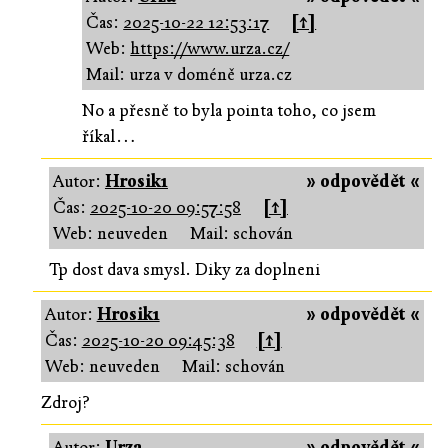
Čas:
2025-10-22 12:53:17
[↑]
Web:
https://www.urza.cz/
Mail: urza v doméně urza.cz
No a přesně to byla pointa toho, co jsem
říkal…
Autor:
Hrosik1
» odpovědět «
Čas:
2025-10-20 09:57:58
[↑]
Web: neuveden
Mail: schován
Tp dost dava smysl. Diky za doplneni
Autor:
Hrosik1
» odpovědět «
Čas:
2025-10-20 09:45:38
[↑]
Web: neuveden
Mail: schován
Zdroj?
Autor:
Urza
» odpovědět «