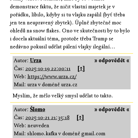
demonstrace faktu, že ničit vlastní majetek je v
pořádku, líbilo, kdyby si tu vlajku zapálil (byť třeba
jen ten neupravený zbytek). Úplně zbytečně moc
ohledů na snow flakes. Ono ve skutečnosti by to bylo
i docela aktuální téma, protože třeba Trump se
nedávno pokusil udělat pálení vlajky ilegální...
Autor:
Urza
» odpovědět «
Čas:
2025-10-19 22:00:11
[↑]
Web:
https://www.urza.cz/
Mail: urza v doméně urza.cz
Myslím, že mělo velký smysl udělat to takto.
Autor:
Šlomo
» odpovědět «
Čas:
2025-10-21 21:35:18
[↑]
Web: neuveden
Mail: shlomo.kafka v doméně gmail.com