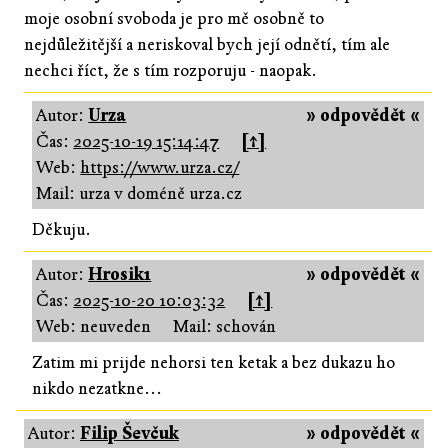
moje osobní svoboda je pro mě osobně to
nejdůležitější a neriskoval bych její odnětí, tím ale
nechci říct, že s tím rozporuju - naopak.
Autor:
Urza
» odpovědět «
Čas:
2025-10-19 15:14:47
[↑]
Web:
https://www.urza.cz/
Mail: urza v doméně urza.cz
Děkuju.
Autor:
Hrosik1
» odpovědět «
Čas:
2025-10-20 10:03:32
[↑]
Web: neuveden
Mail: schován
Zatim mi prijde nehorsi ten ketak a bez dukazu ho
nikdo nezatkne...
Autor:
Filip Ševčuk
» odpovědět «