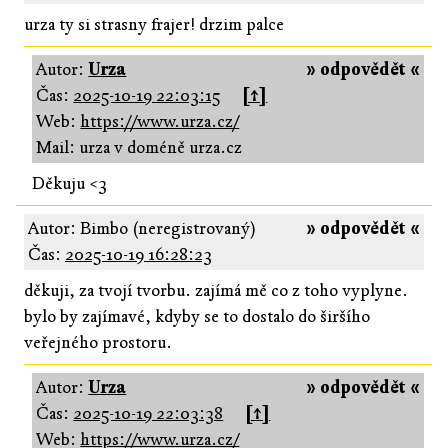
urza ty si strasny frajer! drzim palce
Autor:
Urza
» odpovědět «
Čas:
2025-10-19 22:03:15
[↑]
Web:
https://www.urza.cz/
Mail: urza v doméně urza.cz
Děkuju <3
Autor: Bimbo (neregistrovaný)
» odpovědět «
Čas:
2025-10-19 16:28:23
děkuji, za tvojí tvorbu. zajímá mě co z toho vyplyne.
bylo by zajímavé, kdyby se to dostalo do širšího
veřejného prostoru.
Autor:
Urza
» odpovědět «
Čas:
2025-10-19 22:03:38
[↑]
Web:
https://www.urza.cz/