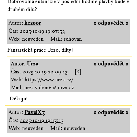
Dobrovolná eutanazie v poslední hodině plavby bude v
druhém dílu?
Autor:
kezoor
» odpovědět «
Čas:
2025-10-19 19:07:53
Web: neuveden
Mail: schován
Fantastická práce Urzo, díky!
Autor:
Urza
» odpovědět «
Čas:
2025-10-19 22:09:17
[↑]
Web:
https://www.urza.cz/
Mail: urza v doméně urza.cz
Děkuju!
Autor:
PavelX7
» odpovědět «
Čas:
2025-10-19 19:17:13
Web: neuveden
Mail: neuveden