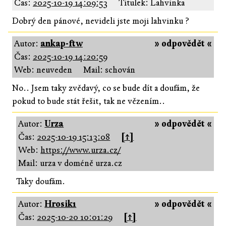
Čas:
2025-10-19 14:09:53
Titulek: Lahvinka
Dobrý den pánové, nevideli jste moji lahvinku ?
Autor:
ankap-ftw
» odpovědět «
Čas:
2025-10-19 14:20:59
Web: neuveden
Mail: schován
No.. Jsem taky zvědavý, co se bude dít a doufám, že
pokud to bude stát řešit, tak ne vězením..
Autor:
Urza
» odpovědět «
Čas:
2025-10-19 15:13:08
[↑]
Web:
https://www.urza.cz/
Mail: urza v doméně urza.cz
Taky doufám.
Autor:
Hrosik1
» odpovědět «
Čas:
2025-10-20 10:01:29
[↑]