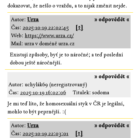
dokazovat, že nešlo o vraždu, a to nijak změnit nejde.
Autor:
Urza
» odpovědět «
Čas:
2025-10-19 22:02:45
[↑]
Web:
https://www.urza.cz/
Mail: urza v doméně urza.cz
Existují způsoby, byť je to náročné; a teď poslední
dobou ještě náročnější.
» odpovědět «
Autor: uchylák69 (neregistrovaný)
Čas:
2025-10-19 16:02:06
Titulek: sodoma
Je mi teď líto, že homosexuální styk v ČR je legální,
mohlo to být peprnější. :(
Autor:
Urza
» odpovědět «
Čas:
2025-10-19 22:03:01
[↑]