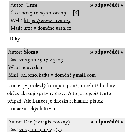
Autor:
Urza
» odpovědět «
Čas:
2025-10-19 22:06:09
[↑]
Web:
https://www.urza.cz/
Mail: urza v doméně urza.cz
Díky!
Autor:
Šlomo
» odpovědět «
Čas:
2025-10-19 17:43:03
Web: neuveden
Mail: shlomo.kafka v doméně gmail.com
Lancet je prolezlý korupcí, jasně, i rozbité hodiny
občas ukazují správný čas... A to je nejspíš tento
případ. Ale Lancet je dneska reklamní plátek
farmaceutických firem.
Autor: Dee (neregistrovaný)
» odpovědět «
Čas:
2025-10-19 17:43:57