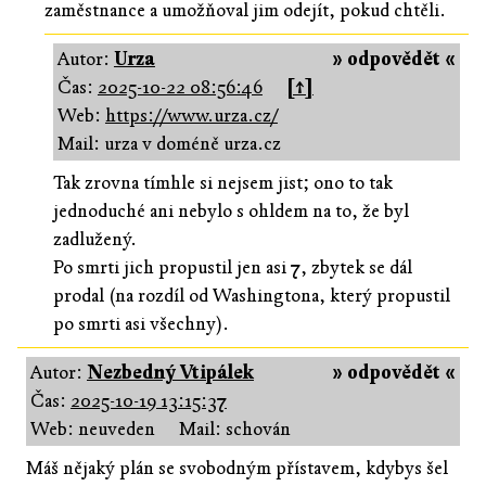
zaměstnance a umožňoval jim odejít, pokud chtěli.
Autor:
Urza
» odpovědět «
Čas:
2025-10-22 08:56:46
[↑]
Web:
https://www.urza.cz/
Mail: urza v doméně urza.cz
Tak zrovna tímhle si nejsem jist; ono to tak
jednoduché ani nebylo s ohldem na to, že byl
zadlužený.
Po smrti jich propustil jen asi 7, zbytek se dál
prodal (na rozdíl od Washingtona, který propustil
po smrti asi všechny).
Autor:
Nezbedný Vtipálek
» odpovědět «
Čas:
2025-10-19 13:15:37
Web: neuveden
Mail: schován
Máš nějaký plán se svobodným přístavem, kdybys šel