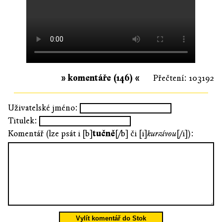
» komentáře (146) «
Přečtení: 103192
Uživatelské jméno:
Titulek:
Komentář (lze psát i [b]
tučně
[/b] či [i]
kurzívou
[/i]):
Vylít komentář do Stok