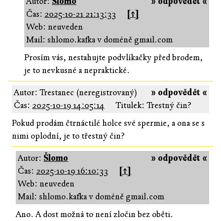
Autor:
Šlomo
» odpovědět «
Čas:
2025-10-21 21:13:33
[↑]
Web: neuveden
Mail: shlomo.kafka v doméně gmail.com
Prosím vás, nestahujte podvlíkačky před brodem,
je to nevkusné a nepraktické.
Autor: Trestanec (neregistrovaný)
» odpovědět «
Čas:
2025-10-19 14:05:14
Titulek: Trestný čin?
Pokud prodám čtrnáctilé holce své spermie, a ona se s
nimi oplodní, je to třestný čin?
Autor:
Šlomo
» odpovědět «
Čas:
2025-10-19 16:10:33
[↑]
Web: neuveden
Mail: shlomo.kafka v doméně gmail.com
Ano. A dost možná to není zločin bez oběti.