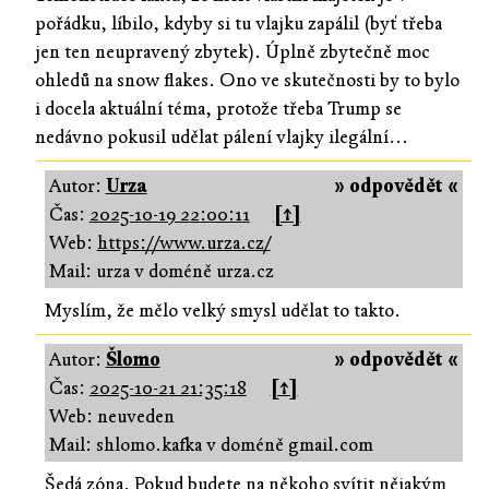
pořádku, líbilo, kdyby si tu vlajku zapálil (byť třeba
jen ten neupravený zbytek). Úplně zbytečně moc
ohledů na snow flakes. Ono ve skutečnosti by to bylo
i docela aktuální téma, protože třeba Trump se
nedávno pokusil udělat pálení vlajky ilegální...
Autor:
Urza
» odpovědět «
Čas:
2025-10-19 22:00:11
[↑]
Web:
https://www.urza.cz/
Mail: urza v doméně urza.cz
Myslím, že mělo velký smysl udělat to takto.
Autor:
Šlomo
» odpovědět «
Čas:
2025-10-21 21:35:18
[↑]
Web: neuveden
Mail: shlomo.kafka v doméně gmail.com
Šedá zóna. Pokud budete na někoho svítit nějakým