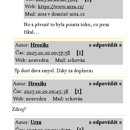
Web:
https://www.urza.cz/
Mail: urza v doméně urza.cz
No a přesně to byla pointa toho, co jsem
říkal…
Autor:
Hrosik1
» odpovědět «
Čas:
2025-10-20 09:57:58
[↑]
Web: neuveden
Mail: schován
Tp dost dava smysl. Diky za doplneni
Autor:
Hrosik1
» odpovědět «
Čas:
2025-10-20 09:45:38
[↑]
Web: neuveden
Mail: schován
Zdroj?
Autor:
Urza
» odpovědět «
Čas:
2025-10-20 09:46:55
[↑]