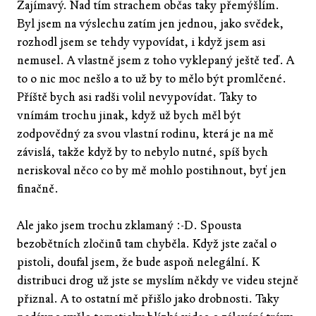
Zajímavý. Nad tím strachem občas taky přemýšlím.
Byl jsem na výslechu zatím jen jednou, jako svědek,
rozhodl jsem se tehdy vypovídat, i když jsem asi
nemusel. A vlastně jsem z toho vyklepaný ještě teď. A
to o nic moc nešlo a to už by to mělo být promlčené.
Příště bych asi radši volil nevypovídat. Taky to
vnímám trochu jinak, když už bych měl být
zodpovědný za svou vlastní rodinu, která je na mě
závislá, takže když by to nebylo nutné, spíš bych
neriskoval něco co by mě mohlo postihnout, byť jen
finačně.
Ale jako jsem trochu zklamaný :-D. Spousta
bezobětních zločinů tam chyběla. Když jste začal o
pistoli, doufal jsem, že bude aspoň nelegální. K
distribuci drog už jste se myslím někdy ve videu stejně
přiznal. A to ostatní mě přišlo jako drobnosti. Taky