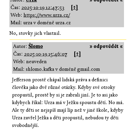
Čas:
2025-10-19 12:47:53
[↑]
Web:
https://www.urza.cz/
Mail: urza v doméně urza.cz
No, stovky jich vlastnil.
Autor:
Šlomo
» odpovědět «
Čas:
2025-10-19 15:46:07
[↑]
Web: neuveden
Mail: shlomo.kafka v doméně gmail.com
Jefferson prostě chápal lidská práva a definici
člověka jako dvě různé otázky. Kdyby své otroky
propustil, prostě by si je zabrali jiní. Je to asi jako
kdybych říkal: Urza má v Ježku spoustu dětí. No má.
Ale ty děti se nejspíš mají líp než v jiné škole, kdyby
Urza zavřel Ježka a děti propustil, nebudou ty děti
svobodnější.