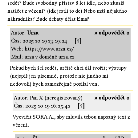
sedět? Bude svobodný přístav 8 let idle, nebo zkusíš
natáčet z vězení? (idk jestli to de) Nebo máš nějakého
náhradníka? Bude debaty dělat Ema?
Autor:
Urza
» odpovědět «
Čas:
2025-10-19 13:19:24
[↑]
Web:
https://www.urza.cz/
Mail: urza v doméně urza.cz
Pokud bych šel sedět, určitě chci dál tvořit; výstupy
(nejspíš jen písemné, protože nic jiného mi
nedovolí) bych samozřejmě posílal ven.
Autor: Pan X (neregistrovaný)
» odpovědět «
Čas:
2025-10-19 16:25:42
[↑]
Vycvičit SORA AI, aby mluvila tebou napsaný text z
vězení.