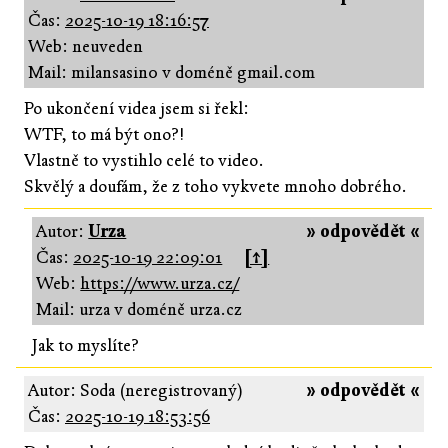
Čas:
2025-10-19 18:16:57
Web: neuveden
Mail: milansasin0 v doméně gmail.com
Po ukončení videa jsem si řekl:
WTF, to má být ono?!
Vlastně to vystihlo celé to video.
Skvělý a doufám, že z toho vykvete mnoho dobrého.
Autor:
Urza
» odpovědět «
Čas:
2025-10-19 22:09:01
[↑]
Web:
https://www.urza.cz/
Mail: urza v doméně urza.cz
Jak to myslíte?
Autor: Soda (neregistrovaný)
» odpovědět «
Čas:
2025-10-19 18:53:56