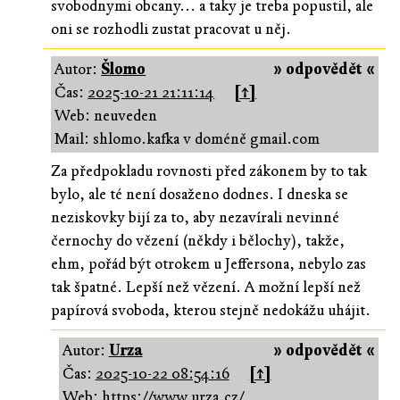
svobodnymi obcany... a taky je treba popustil, ale
oni se rozhodli zustat pracovat u něj.
Autor:
Šlomo
» odpovědět «
Čas:
2025-10-21 21:11:14
[↑]
Web: neuveden
Mail: shlomo.kafka v doméně gmail.com
Za předpokladu rovnosti před zákonem by to tak
bylo, ale té není dosaženo dodnes. I dneska se
neziskovky bijí za to, aby nezavírali nevinné
černochy do vězení (někdy i bělochy), takže,
ehm, pořád být otrokem u Jeffersona, nebylo zas
tak špatné. Lepší než vězení. A možní lepší než
papírová svoboda, kterou stejně nedokážu uhájit.
Autor:
Urza
» odpovědět «
Čas:
2025-10-22 08:54:16
[↑]
Web:
https://www.urza.cz/