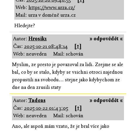
Web:
https://www.urza.cz/
Mail: urza v doméně urza.cz
Hledejte?
Autor:
Hrosik1
» odpovědět «
Čas:
2025-10-21 08:48:14
[↑]
Web: neuveden
Mail: schován
Myslim, ze presto je povazoval za lidi. Zrejme se ale
bal, co by se stalo, kdyby se vsichni otroci najednou
propustili na svobodu... stejne jako kdybychom ze
dne na den zrusili staty
Autor:
Tadeas
» odpovědět «
Čas:
2025-10-22 01:43:05
[↑]
Web: neuveden
Mail: schován
Ano, ale aspoň mám vzato, že je bral více jako