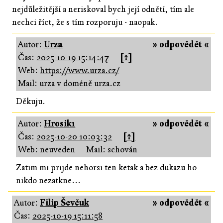
nejdůležitější a neriskoval bych její odnětí, tím ale
nechci říct, že s tím rozporuju - naopak.
Autor:
Urza
» odpovědět «
Čas:
2025-10-19 15:14:47
[↑]
Web:
https://www.urza.cz/
Mail: urza v doméně urza.cz
Děkuju.
Autor:
Hrosik1
» odpovědět «
Čas:
2025-10-20 10:03:32
[↑]
Web: neuveden
Mail: schován
Zatim mi prijde nehorsi ten ketak a bez dukazu ho
nikdo nezatkne...
Autor:
Filip Ševčuk
» odpovědět «
Čas:
2025-10-19 15:11:58