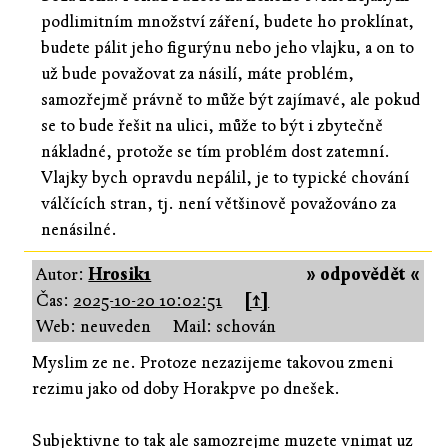
podlimitním množství záření, budete ho proklínat,
budete pálit jeho figurýnu nebo jeho vlajku, a on to
už bude považovat za násilí, máte problém,
samozřejmě právně to může být zajímavé, ale pokud
se to bude řešit na ulici, může to být i zbytečně
nákladné, protože se tím problém dost zatemní.
Vlajky bych opravdu nepálil, je to typické chování
válčících stran, tj. není většinově považováno za
nenásilné.
Autor:
Hrosik1
» odpovědět «
Čas:
2025-10-20 10:02:51
[↑]
Web: neuveden
Mail: schován
Myslim ze ne. Protoze nezazijeme takovou zmeni
rezimu jako od doby Horakpve po dnešek.
Subjektivne to tak ale samozrejme muzete vnimat uz