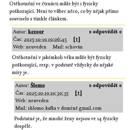
Otěhotnění ve čtrnácti může být i fyzicky
poškozující. Není to vůbec něco, co by nějak přímo
souviselo s tímhle článkem.
Autor:
kezoor
» odpovědět «
Čas:
2025-10-19 19:06:45
[↑]
Web: neuveden
Mail: schován
Otěhotnění v jakémkoli věku může být fyzicky
poškozující, resp. v podstatě vždycky do nějaké
míry je.
Autor:
Šlomo
» odpovědět «
Čas:
2025-10-19 19:39:35
[↑]
Web: neuveden
Mail: shlomo.kafka v doméně gmail.com
Podstatné je, že mnohé ženy nejsou ve 14 fyzicky
dospělé.