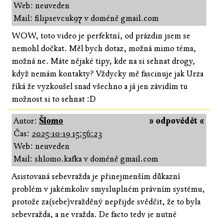
Web: neuveden
Mail: filipsevcuk97 v doméně gmail.com
WOW, toto video je perfektní, od prázdin jsem se
nemohl dočkat. Měl bych dotaz, možná mimo téma,
možná ne. Máte nějaké tipy, kde na si sehnat drogy,
když nemám kontakty? Vždycky mě fascinuje jak Urza
říká že vyzkoušel snad všechno a já jen závidím tu
možnost si to sehnat :D
Autor:
Šlomo
» odpovědět «
Čas:
2025-10-19 15:56:23
Web: neuveden
Mail: shlomo.kafka v doméně gmail.com
Asistovaná sebevražda je přinejmenším důkazní
problém v jakémkoliv smysluplném právním systému,
protože za(sebe)vražděný nepřijde svědčit, že to byla
sebevražda, a ne vražda. De facto tedy je nutné