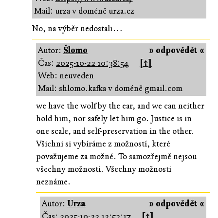
Mail: urza v doméně urza.cz
No, na výběr nedostali…
Autor:
Šlomo
» odpovědět «
Čas:
2025-10-22 10:38:54
[↑]
Web: neuveden
Mail: shlomo.kafka v doméně gmail.com
we have the wolf by the ear, and we can neither
hold him, nor safely let him go. Justice is in
one scale, and self-preservation in the other.
Všichni si vybíráme z možností, které
považujeme za možné. To samozřejmě nejsou
všechny možnosti. Všechny možnosti
neznáme.
Autor:
Urza
» odpovědět «
Čas:
2025-10-22 12:53:17
[↑]