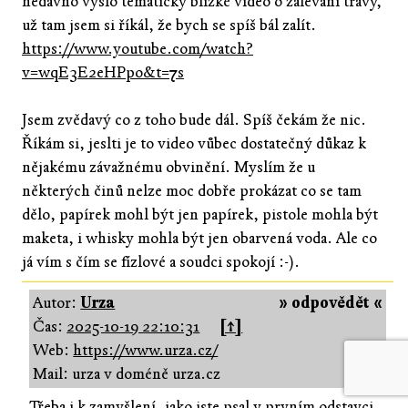
nedávno vyšlo tematicky blízké video o zálevání trávy,
už tam jsem si říkál, že bych se spíš bál zalít.
https://www.youtube.com/watch?
v=wqE3E2eHPpo&t=7s
Jsem zvědavý co z toho bude dál. Spíš čekám že nic.
Říkám si, jeslti je to video vůbec dostatečný důkaz k
nějakému závažnému obvinění. Myslím že u
některých činů nelze moc dobře prokázat co se tam
dělo, papírek mohl být jen papírek, pistole mohla být
maketa, i whisky mohla být jen obarvená voda. Ale co
já vím s čím se fízlové a soudci spokojí :-).
Autor:
Urza
» odpovědět «
Čas:
2025-10-19 22:10:31
[↑]
Web:
https://www.urza.cz/
Mail: urza v doméně urza.cz
Třeba i k zamyšlení, jako jste psal v prvním odstavci,