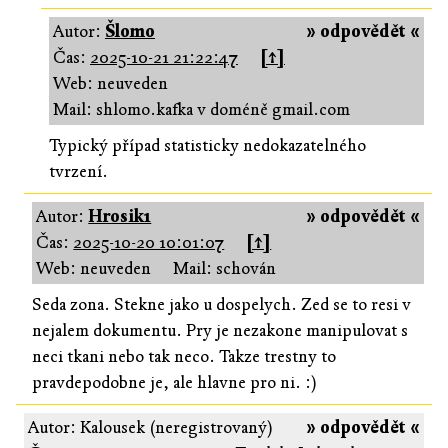
Autor:
Šlomo
» odpovědět «
Čas:
2025-10-21 21:22:47
[↑]
Web: neuveden
Mail: shlomo.kafka v doméně gmail.com
Typický případ statisticky nedokazatelného
tvrzení.
Autor:
Hrosik1
» odpovědět «
Čas:
2025-10-20 10:01:07
[↑]
Web: neuveden
Mail: schován
Seda zona. Stekne jako u dospelych. Zed se to resi v
nejalem dokumentu. Pry je nezakone manipulovat s
neci tkani nebo tak neco. Takze trestny to
pravdepodobne je, ale hlavne pro ni. :)
Autor: Kalousek (neregistrovaný)
» odpovědět «