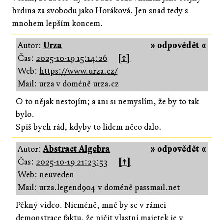
hrdina za svobodu jako Horáková. Jen snad tedy s
mnohem lepším koncem.
Autor:
Urza
» odpovědět «
Čas:
2025-10-19 15:14:26
[↑]
Web:
https://www.urza.cz/
Mail: urza v doméně urza.cz
O to nějak nestojím; a ani si nemyslím, že by to tak
bylo.
Spíš bych rád, kdyby to lidem něco dalo.
Autor:
Abstract Algebra
» odpovědět «
Čas:
2025-10-19 21:23:53
[↑]
Web: neuveden
Mail: urza.legend904 v doméně passmail.net
Pěkný video. Nicméně, mně by se v rámci
demonstrace faktu, že ničit vlastní majetek je v