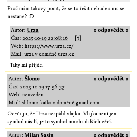
Proč mám takový pocit, že se to řešit nebude a nic se
nestane? :D
Autor:
Urza
» odpovědět «
Čas:
2025-10-19 22:08:16
[↑]
Web:
https://www.urza.cz/
Mail: urza v doméně urza.cz
Taky mi přijde.
Autor:
Šlomo
» odpovědět «
Čas:
2025-10-19 17:56:37
Web: neuveden
Mail: shlomo.kafka v doméně gmail.com
Oceňuju, že Urza nespálil vlajku. Vlajka není jen
symbol násilí, je to symbol mnoha dalších věcí.
Autor:
Milan Sasín
» odpovědět «