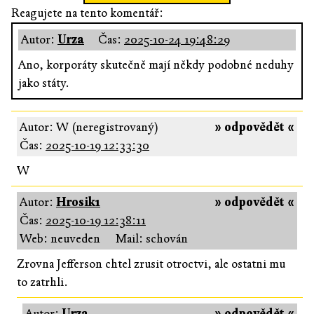
Reagujete na tento komentář:
Autor:
Urza
Čas:
2025-10-24 19:48:29
Ano, korporáty skutečně mají někdy podobné neduhy
jako státy.
Autor: W (neregistrovaný)
» odpovědět «
Čas:
2025-10-19 12:33:30
W
Autor:
Hrosik1
» odpovědět «
Čas:
2025-10-19 12:38:11
Web: neuveden
Mail: schován
Zrovna Jefferson chtel zrusit otroctvi, ale ostatni mu
to zatrhli.
Autor:
Urza
» odpovědět «