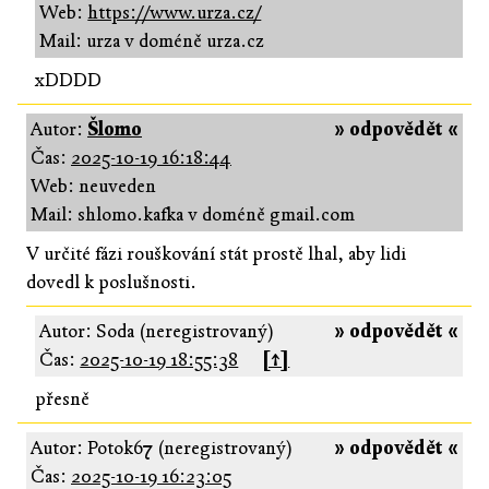
Web:
https://www.urza.cz/
Mail: urza v doméně urza.cz
xDDDD
Autor:
Šlomo
» odpovědět «
Čas:
2025-10-19 16:18:44
Web: neuveden
Mail: shlomo.kafka v doméně gmail.com
V určité fázi rouškování stát prostě lhal, aby lidi
dovedl k poslušnosti.
Autor: Soda (neregistrovaný)
» odpovědět «
Čas:
2025-10-19 18:55:38
[↑]
přesně
Autor: Potok67 (neregistrovaný)
» odpovědět «
Čas:
2025-10-19 16:23:05