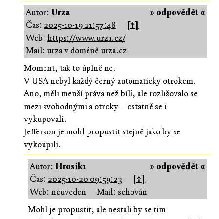
Autor:
Urza
» odpovědět «
Čas:
2025-10-19 21:57:48
[↑]
Web:
https://www.urza.cz/
Mail: urza v doméně urza.cz
Moment, tak to úplně ne.
V USA nebyl každý černý automaticky otrokem.
Ano, měli menší práva než bílí, ale rozlišovalo se
mezi svobodnými a otroky – ostatně se i
vykupovali.
Jefferson je mohl propustit stejně jako by se
vykoupili.
Autor:
Hrosik1
» odpovědět «
Čas:
2025-10-20 09:59:23
[↑]
Web: neuveden
Mail: schován
Mohl je propustit, ale nestali by se tim