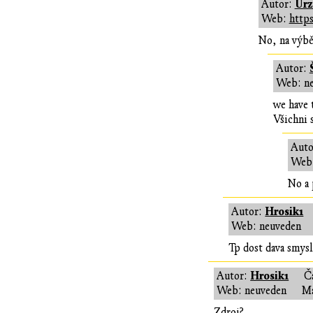
Ur
Autor:
Web:
https
No, na výb
Autor:
Web: n
we have t
Všichni 
Auto
Web
No a 
Hrosik1
Autor:
Web: neuveden
Tp dost dava smys
Hrosik1
Autor:
Č
Web: neuveden
Ma
Zdroj?