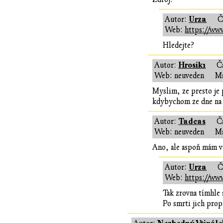
Urza
Autor:
Č
Web:
https://www
Hledejte?
Hrosik1
Autor:
Č
Web: neuveden
Ma
Myslim, ze presto je p
kdybychom ze dne na d
Tadeas
Autor:
Č
Web: neuveden
Ma
Ano, ale aspoň mám vz
Urza
Autor:
Č
Web:
https://www
Tak zrovna tímhle 
Po smrti jich prop