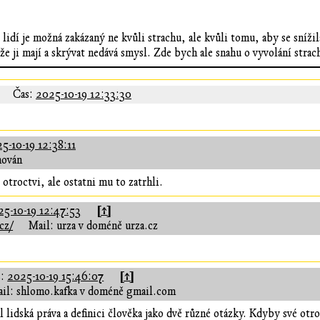
 lidí je možná zakázaný ne kvůli strachu, ale kvůli tomu, aby se sníž
, že ji mají a skrývat nedává smysl. Zde bych ale snahu o vyvolání stra
Čas:
2025-10-19 12:33:30
5-10-19 12:38:11
hován
 otroctvi, ale ostatni mu to zatrhli.
[↑]
25-10-19 12:47:53
cz/
Mail: urza v doméně urza.cz
[↑]
s:
2025-10-19 15:46:07
il: shlomo.kafka v doméně gmail.com
l lidská práva a definici člověka jako dvě různé otázky. Kdyby své otrok