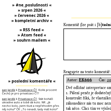
» #ne_poslušnosti «
» srpen 2026 «
» červenec 2026 «
» kompletní archiv «
tučn
Komentář (lze psát i [b]
» RSS feed «
» Atom feed «
» souhrn mailem «
Reagujete na tento komentář:
EK666
Autor:
Čas:
20
» poslední komentáře «
Dvě odlišné interpretace sm
pan Jardík
k
Privatizace ČT
: Kolik procent
1. Pálení peněz je dodatečný
Čechů je pro privatizaci ČT?
konstrukt říká, že vlastník
pan Jardík
k
Privatizace ČT
: Stát boháči
ukradne auto a tobě dá kolo. NR: „Já
zákonodárce nás tu moc nezaj
nechci kolo, jsem tlust a nepřehodím přes
tak něco. Chci tím ve výsled
něj nohu!“ ČR: „To nevadí, tady máš kolo!“