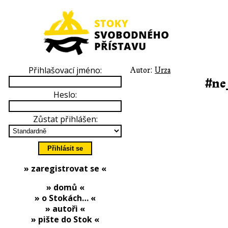
Přihlašovací jméno:
Autor:
Urza
#ne
Heslo:
Zůstat přihlášen:
» zaregistrovat se «
» domů «
» o Stokách… «
» autoři «
» pište do Stok «