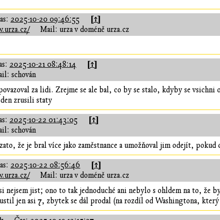
[↑]
as:
2025-10-20 09:46:55
.urza.cz/
Mail: urza v doméně urza.cz
[↑]
as:
2025-10-21 08:48:14
il: schován
ovazoval za lidi. Zrejme se ale bal, co by se stalo, kdyby se vsichni 
en zrusili staty
[↑]
as:
2025-10-22 01:43:05
il: schován
ato, že je bral více jako zaměstnance a umožňoval jim odejít, pokud c
[↑]
as:
2025-10-22 08:56:46
.urza.cz/
Mail: urza v doméně urza.cz
si nejsem jist; ono to tak jednoduché ani nebylo s ohldem na to, že b
ustil jen asi 7, zbytek se dál prodal (na rozdíl od Washingtona, který