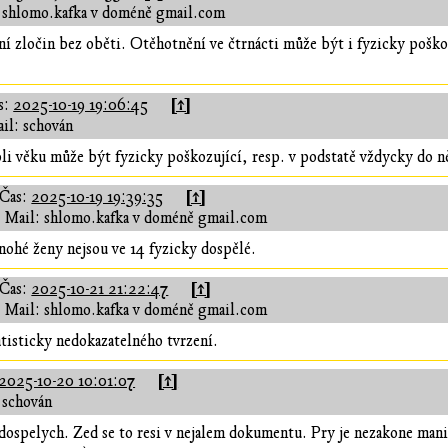
 shlomo.kafka v doméně gmail.com
í zločin bez oběti. Otěhotnění ve čtrnácti může být i fyzicky poško
[↑]
s:
2025-10-19 19:06:45
il: schován
i věku může být fyzicky poškozující, resp. v podstatě vždycky do ně
[↑]
Čas:
2025-10-19 19:39:35
Mail: shlomo.kafka v doméně gmail.com
nohé ženy nejsou ve 14 fyzicky dospělé.
[↑]
Čas:
2025-10-21 21:22:47
Mail: shlomo.kafka v doméně gmail.com
tisticky nedokazatelného tvrzení.
[↑]
2025-10-20 10:01:07
 schován
 dospelych. Zed se to resi v nejalem dokumentu. Pry je nezakone mani