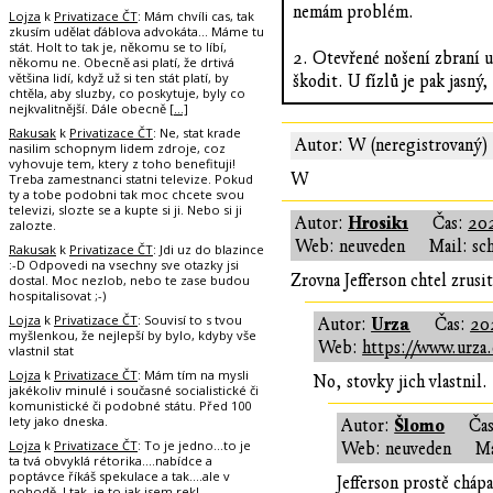
nemám problém.
Lojza
k
Privatizace ČT
: Mám chvíli cas, tak
zkusím udělat ďáblova advokáta... Máme tu
stát. Holt to tak je, někomu se to líbí,
2. Otevřené nošení zbraní u
někomu ne. Obecně asi platí, že drtivá
většina lidí, když už si ten stát platí, by
škodit. U fízlů je pak jasný
chtěla, aby sluzby, co poskytuje, byly co
nejkvalitnější. Dále obecně
[…]
Rakusak
k
Privatizace ČT
: Ne, stat krade
Autor: W (neregistrovaný)
nasilim schopnym lidem zdroje, coz
vyhovuje tem, ktery z toho benefituji!
W
Treba zamestnanci statni televize. Pokud
ty a tobe podobni tak moc chcete svou
televizi, slozte se a kupte si ji. Nebo si ji
Hrosik1
Autor:
Čas:
202
zalozte.
Web: neuveden
Mail: sc
Rakusak
k
Privatizace ČT
: Jdi uz do blazince
:-D Odpovedi na vsechny sve otazky jsi
Zrovna Jefferson chtel zrusit
dostal. Moc nezlob, nebo te zase budou
hospitalisovat ;-)
Lojza
k
Privatizace ČT
: Souvisí to s tvou
Urza
Autor:
Čas:
20
myšlenkou, že nejlepší by bylo, kdyby vše
Web:
https://www.urza.
vlastnil stat
Lojza
k
Privatizace ČT
: Mám tím na mysli
No, stovky jich vlastnil.
jakékoliv minulé i současné socialistické či
komunistické či podobné státu. Před 100
lety jako dneska.
Šlomo
Autor:
Ča
Lojza
k
Privatizace ČT
: To je jedno...to je
Web: neuveden
Ma
ta tvá obvyklá rétorika....nabídce a
poptávce říkáš spekulace a tak....ale v
Jefferson prostě chápa
pohodě. I tak, je to jak jsem rekl