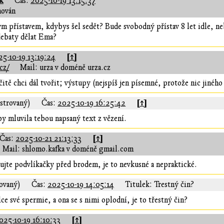
k
Čas:
2025-10-19 13:15:37
hován
m přístavem, kdybys šel sedět? Bude svobodný přístav 8 let idle, neb
debaty dělat Ema?
[↑]
5-10-19 13:19:24
cz/
Mail: urza v doméně urza.cz
čitě chci dál tvořit; výstupy (nejspíš jen písemné, protože nic jinéh
[↑]
strovaný)
Čas:
2025-10-19 16:25:42
y mluvila tebou napsaný text z vězení.
[↑]
Čas:
2025-10-21 21:13:33
Mail: shlomo.kafka v doméně gmail.com
ujte podvlíkačky před brodem, je to nevkusné a nepraktické.
rovaný)
Čas:
2025-10-19 14:05:14
Titulek: Trestný čin?
e své spermie, a ona se s nimi oplodní, je to třestný čin?
[↑]
025-10-19 16:10:33