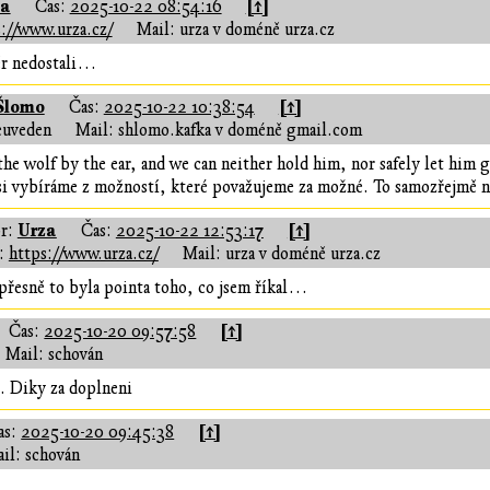
za
[↑]
Čas:
2025-10-22 08:54:16
://www.urza.cz/
Mail: urza v doméně urza.cz
ěr nedostali…
Šlomo
[↑]
Čas:
2025-10-22 10:38:54
euveden
Mail: shlomo.kafka v doméně gmail.com
he wolf by the ear, and we can neither hold him, nor safely let him go.
si vybíráme z možností, které považujeme za možné. To samozřejmě 
Urza
[↑]
r:
Čas:
2025-10-22 12:53:17
:
https://www.urza.cz/
Mail: urza v doméně urza.cz
přesně to byla pointa toho, co jsem říkal…
[↑]
Čas:
2025-10-20 09:57:58
Mail: schován
l. Diky za doplneni
[↑]
as:
2025-10-20 09:45:38
il: schován