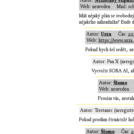
Nezbedný Vtipále
Autor:
Web: neuveden
Mail: sc
Máš nějaký plán se svobodný
nějakého náhradníka? Bude 
Urza
Autor:
Čas:
202
Web:
https://www.urza.
Pokud bych šel sedět, ur
Autor: Pan X (neregi
Vycvičit SORA AI, ab
Šlomo
Autor:
Web: neuveden
Prosím vás, nestah
Autor: Trestanec (neregist
Pokud prodám čtrnáctilé holc
Šlomo
Autor:
Čas:
2