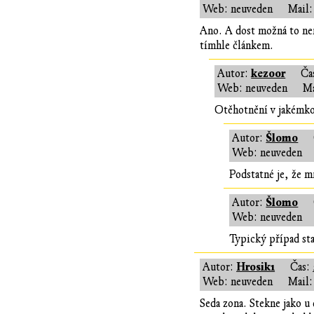
Web: neuveden
Mail:
Ano. A dost možná to nen
tímhle článkem.
kezoor
Autor:
Ča
Web: neuveden
Ma
Otěhotnění v jakémkol
Šlomo
Autor:
Web: neuveden
Podstatné je, že m
Šlomo
Autor:
Web: neuveden
Typický případ sta
Hrosik1
Autor:
Čas:
Web: neuveden
Mail:
Seda zona. Stekne jako u