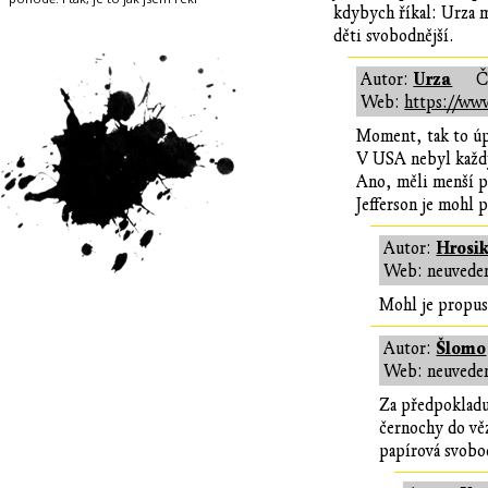
kdybych říkal: Urza m
děti svobodnější.
Urza
Autor:
Č
Web:
https://www
Moment, tak to úp
V USA nebyl každ
Ano, měli menší pr
Jefferson je mohl 
Hrosik
Autor:
Web: neuvede
Mohl je propust
Šlomo
Autor:
Web: neuvede
Za předpokladu 
černochy do věz
papírová svobod