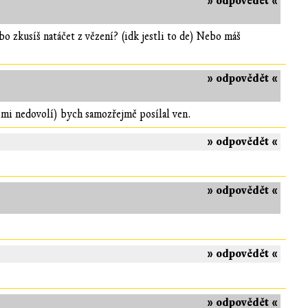
» odpovědět «
o zkusíš natáčet z vězení? (idk jestli to de) Nebo máš
» odpovědět «
o mi nedovolí) bych samozřejmě posílal ven.
» odpovědět «
» odpovědět «
» odpovědět «
» odpovědět «