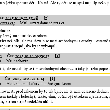
á v Ježku spoustu dětí. No má. Ale ty děti se nejspíš mají líp než v j
[↑]
as:
2025-10-19 21:57:48
.urza.cz/
Mail: urza v doméně urza.cz
lně ne.
ý černý automaticky otrokem.
áva než bílí, ale rozlišovalo se mezi svobodnými a otroky – ostatně s
propustit stejně jako by se vykoupili.
1
[↑]
Čas:
2025-10-20 09:59:23
n
Mail: schován
it, ale nestali by se tim svobodnymi obcany... a taky je treba popusti
[↑]
Čas:
2025-10-21 21:11:14
n
Mail: shlomo.kafka v doméně gmail.com
rovnosti před zákonem by to tak bylo, ale té není dosaženo dodnes. I
ení (někdy i bělochy), takže, ehm, pořád být otrokem u Jeffersona, 
a, kterou stejně nedokážu uhájit.