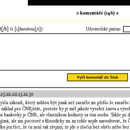
» komentáře (146) «
ě
[/b] či [i]
kurzívou
[/i]):
Uživatelské jméno:
Vylít komentář do Stok
25-10-20 13:11:39
yslu zákonů, který můžou být jinak než zaznělo mi přišlo že zaznělo:
 náklad pro ČNB/stát, protože by je měl jakože vyrobit znova a výroba 
em bankovky je ČNB, ale vlastníkem hodnoty za tím osoba. Takže jsi 
ímá, ale ani pocitově a filozoficky mi na tohle nejde naroubovat, že 
ku jen říct, že tu není tak zřejmý, že jde o zločin bez oběti nebo bez