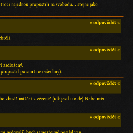
otroci najednou propustili na svobodu... stejne jako
» odpovědět «
htěli.
» odpovědět «
yl zadlužený.
 propustil po smrti asi všechny).
» odpovědět «
o zkusíš natáčet z vězení? (idk jestli to de) Nebo máš
» odpovědět «
o mi nedovolí) bych samozřejmě posílal ven.