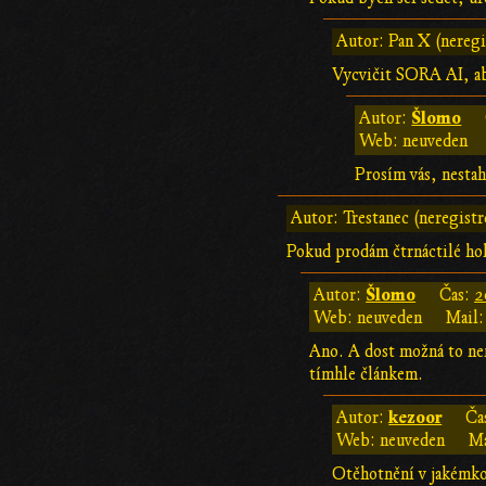
Autor: Pan X (neregi
Vycvičit SORA AI, ab
Šlomo
Autor:
Web: neuveden
Prosím vás, nestah
Autor: Trestanec (neregist
Pokud prodám čtrnáctilé holc
Šlomo
Autor:
Čas:
2
Web: neuveden
Mail:
Ano. A dost možná to nen
tímhle článkem.
kezoor
Autor:
Ča
Web: neuveden
Ma
Otěhotnění v jakémkol