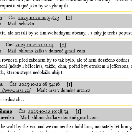
propustit stejně jako by se vykoupili.
1
[↑]
Čas:
2025-10-20 09:59:23
n
Mail: schován
it, ale nestali by se tim svobodnymi obcany... a taky je treba popusti
[↑]
Čas:
2025-10-21 21:11:14
n
Mail: shlomo.kafka v doméně gmail.com
rovnosti před zákonem by to tak bylo, ale té není dosaženo dodnes. I
ení (někdy i bělochy), takže, ehm, pořád být otrokem u Jeffersona, 
a, kterou stejně nedokážu uhájit.
za
[↑]
Čas:
2025-10-22 08:54:16
://www.urza.cz/
Mail: urza v doméně urza.cz
ěr nedostali…
Šlomo
[↑]
Čas:
2025-10-22 10:38:54
euveden
Mail: shlomo.kafka v doméně gmail.com
he wolf by the ear, and we can neither hold him, nor safely let him go.