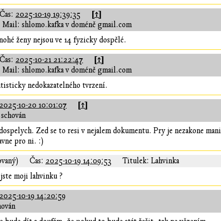
[↑]
Čas:
2025-10-19 19:39:35
Mail: shlomo.kafka v doméně gmail.com
nohé ženy nejsou ve 14 fyzicky dospělé.
[↑]
Čas:
2025-10-21 21:22:47
Mail: shlomo.kafka v doméně gmail.com
tisticky nedokazatelného tvrzení.
[↑]
2025-10-20 10:01:07
 schován
 dospelych. Zed se to resi v nejalem dokumentu. Pry je nezakone mani
vne pro ni. :)
ovaný)
Čas:
2025-10-19 14:09:53
Titulek: Lahvinka
jste moji lahvinku ?
2025-10-19 14:20:59
hován