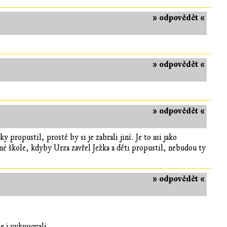
» odpovědět «
» odpovědět «
» odpovědět «
y propustil, prostě by si je zabrali jiní. Je to asi jako
iné škole, kdyby Urza zavřel Ježka a děti propustil, nebudou ty
» odpovědět «
e i vykupovali.