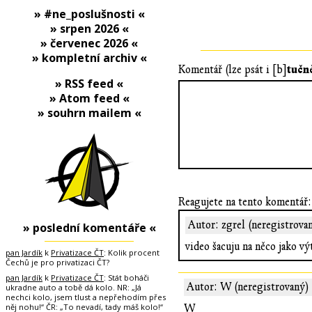
» #ne_poslušnosti «
» srpen 2026 «
» červenec 2026 «
» kompletní archiv «
tučn
Komentář (lze psát i [b]
» RSS feed «
» Atom feed «
» souhrn mailem «
Reagujete na tento komentář:
Autor: zgrel (neregistrova
» poslední komentáře «
video šacuju na něco jako vý
pan Jardík
k
Privatizace ČT
: Kolik procent
Čechů je pro privatizaci ČT?
pan Jardík
k
Privatizace ČT
: Stát boháči
Autor: W (neregistrovaný)
ukradne auto a tobě dá kolo. NR: „Já
nechci kolo, jsem tlust a nepřehodím přes
něj nohu!“ ČR: „To nevadí, tady máš kolo!“
W