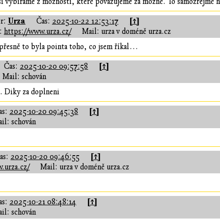
si vybíráme z možností, které považujeme za možné. To samozřejmě 
Urza
[↑]
r:
Čas:
2025-10-22 12:53:17
:
https://www.urza.cz/
Mail: urza v doméně urza.cz
přesně to byla pointa toho, co jsem říkal…
[↑]
Čas:
2025-10-20 09:57:58
Mail: schován
l. Diky za doplneni
[↑]
as:
2025-10-20 09:45:38
il: schován
[↑]
as:
2025-10-20 09:46:55
.urza.cz/
Mail: urza v doméně urza.cz
[↑]
as:
2025-10-21 08:48:14
il: schován