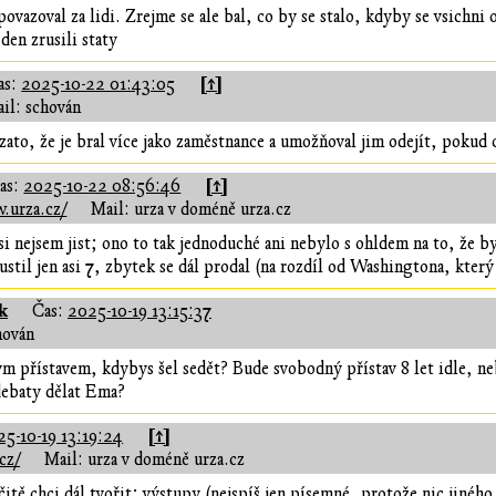
ovazoval za lidi. Zrejme se ale bal, co by se stalo, kdyby se vsichni 
en zrusili staty
[↑]
as:
2025-10-22 01:43:05
il: schován
ato, že je bral více jako zaměstnance a umožňoval jim odejít, pokud c
[↑]
as:
2025-10-22 08:56:46
.urza.cz/
Mail: urza v doméně urza.cz
si nejsem jist; ono to tak jednoduché ani nebylo s ohldem na to, že b
ustil jen asi 7, zbytek se dál prodal (na rozdíl od Washingtona, který
k
Čas:
2025-10-19 13:15:37
hován
m přístavem, kdybys šel sedět? Bude svobodný přístav 8 let idle, neb
debaty dělat Ema?
[↑]
5-10-19 13:19:24
cz/
Mail: urza v doméně urza.cz
čitě chci dál tvořit; výstupy (nejspíš jen písemné, protože nic jinéh