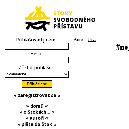
Přihlašovací jméno:
Autor:
Urza
#ne
Heslo:
Zůstat přihlášen:
» zaregistrovat se «
» domů «
» o Stokách… «
» autoři «
» pište do Stok «