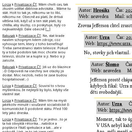
Lojza
k
Privatizace ČT
: Mám chvíli cas, tak
zkusím udělat ďáblova advokáta... Máme tu
Hrosik1
Autor:
Čas:
202
stát. Holt to tak je, někomu se to líbí,
Web: neuveden
Mail: sc
někomu ne. Obecně asi platí, že drtivá
většina lidí, když už si ten stát platí, by
chtěla, aby sluzby, co poskytuje, byly co
Zrovna Jefferson chtel zrusit
nejkvalitnější. Dále obecně
[…]
Rakusak
k
Privatizace ČT
: Ne, stat krade
Urza
Autor:
Čas:
20
nasilim schopnym lidem zdroje, coz
Web:
https://www.urza.
vyhovuje tem, ktery z toho benefituji!
Treba zamestnanci statni televize. Pokud
ty a tobe podobni tak moc chcete svou
No, stovky jich vlastnil.
televizi, slozte se a kupte si ji. Nebo si ji
zalozte.
Šlomo
Autor:
Ča
Rakusak
k
Privatizace ČT
: Jdi uz do blazince
Web: neuveden
Ma
:-D Odpovedi na vsechny sve otazky jsi
dostal. Moc nezlob, nebo te zase budou
hospitalisovat ;-)
Jefferson prostě chápa
Lojza
k
Privatizace ČT
: Souvisí to s tvou
kdybych říkal: Urza m
myšlenkou, že nejlepší by bylo, kdyby vše
děti svobodnější.
vlastnil stat
Lojza
k
Privatizace ČT
: Mám tím na mysli
Urza
Autor:
Č
jakékoliv minulé i současné socialistické či
komunistické či podobné státu. Před 100
Web:
https://www
lety jako dneska.
Moment, tak to úp
Lojza
k
Privatizace ČT
: To je jedno...to je
ta tvá obvyklá rétorika....nabídce a
V USA nebyl každ
poptávce říkáš spekulace a tak....ale v
Ano, měli menší pr
pohodě. I tak, je to jak jsem rekl