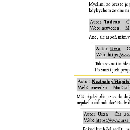
Myslim, ze presto je p
kdybychom ze dne na d
Tadeas
Autor:
Č
Web: neuveden
Ma
Ano, ale aspoň mám vz
Urza
Autor:
Č
Web:
https://www
Tak zrovna tímhle 
Po smrti jich prop
Nezbedný Vtipále
Autor:
Web: neuveden
Mail: sc
Máš nějaký plán se svobodný
nějakého náhradníka? Bude 
Urza
Autor:
Čas:
202
Web:
https://www.urza.
Pokud bych šel sedět, ur