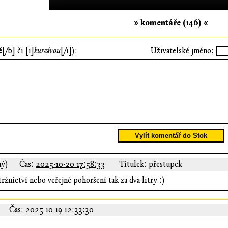
» komentáře (146) «
ě
[/b] či [i]
kurzívou
[/i]):
Uživatelské jméno:
Vylít komentář do Stok
ný)
Čas:
2025-10-20 17:58:33
Titulek: přestupek
tržnictví nebo veřejné pohoršení tak za dva litry :)
Čas:
2025-10-19 12:33:30