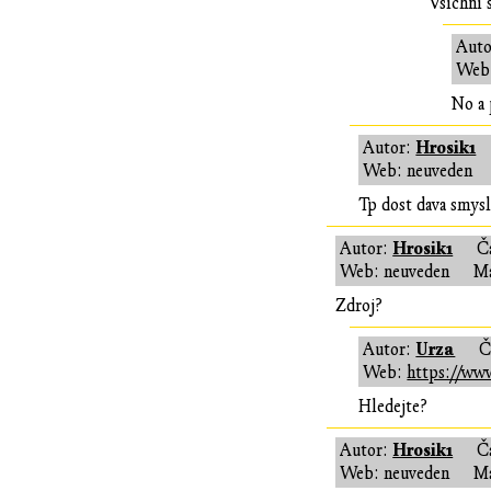
Všichni 
Auto
Web
No a 
Hrosik1
Autor:
Web: neuveden
Tp dost dava smys
Hrosik1
Autor:
Č
Web: neuveden
Ma
Zdroj?
Urza
Autor:
Č
Web:
https://www
Hledejte?
Hrosik1
Autor:
Č
Web: neuveden
Ma