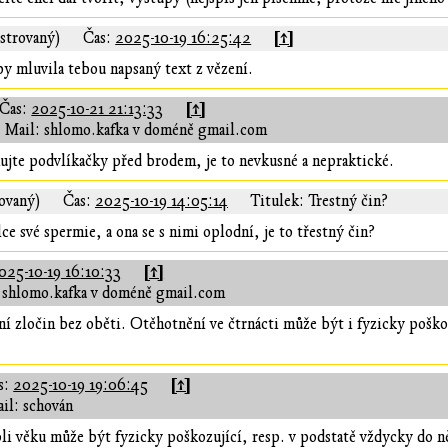
[↑]
strovaný)
Čas:
2025-10-19 16:25:42
y mluvila tebou napsaný text z vězení.
[↑]
Čas:
2025-10-21 21:13:33
Mail: shlomo.kafka v doméně gmail.com
ujte podvlíkačky před brodem, je to nevkusné a nepraktické.
rovaný)
Čas:
2025-10-19 14:05:14
Titulek: Trestný čin?
e své spermie, a ona se s nimi oplodní, je to třestný čin?
[↑]
025-10-19 16:10:33
 shlomo.kafka v doméně gmail.com
í zločin bez oběti. Otěhotnění ve čtrnácti může být i fyzicky poško
[↑]
s:
2025-10-19 19:06:45
il: schován
i věku může být fyzicky poškozující, resp. v podstatě vždycky do ně