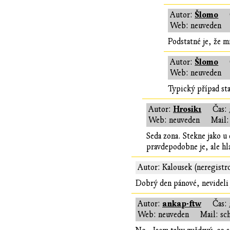
Šlomo
Autor:
Web: neuveden
Podstatné je, že m
Šlomo
Autor:
Web: neuveden
Typický případ sta
Hrosik1
Autor:
Čas:
Web: neuveden
Mail:
Seda zona. Stekne jako u
pravdepodobne je, ale hla
Autor: Kalousek (neregistr
Dobrý den pánové, nevideli 
ankap-ftw
Autor:
Čas:
Web: neuveden
Mail: sc