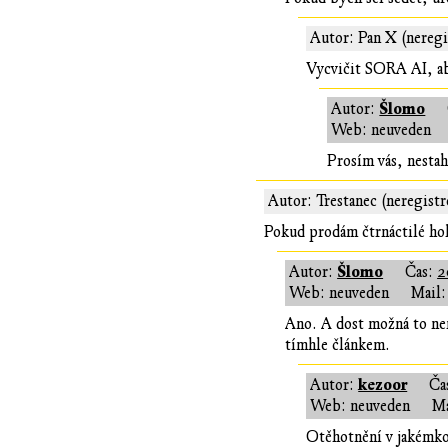
Autor: Pan X (neregi
Vycvičit SORA AI, ab
Šlomo
Autor:
Web: neuveden
Prosím vás, nestah
Autor: Trestanec (neregist
Pokud prodám čtrnáctilé holc
Šlomo
Autor:
Čas:
2
Web: neuveden
Mail:
Ano. A dost možná to nen
tímhle článkem.
kezoor
Autor:
Ča
Web: neuveden
Ma
Otěhotnění v jakémkol