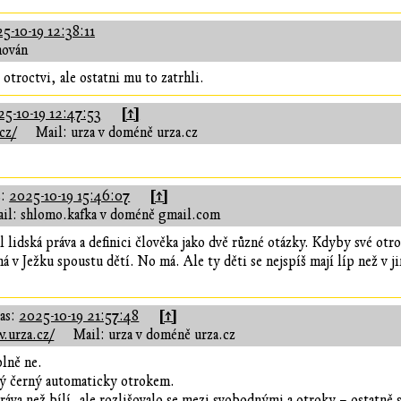
5-10-19 12:38:11
hován
 otroctvi, ale ostatni mu to zatrhli.
[↑]
25-10-19 12:47:53
cz/
Mail: urza v doméně urza.cz
[↑]
s:
2025-10-19 15:46:07
il: shlomo.kafka v doméně gmail.com
l lidská práva a definici člověka jako dvě různé otázky. Kdyby své otrok
á v Ježku spoustu dětí. No má. Ale ty děti se nejspíš mají líp než v j
[↑]
as:
2025-10-19 21:57:48
.urza.cz/
Mail: urza v doméně urza.cz
lně ne.
ý černý automaticky otrokem.
áva než bílí, ale rozlišovalo se mezi svobodnými a otroky – ostatně s