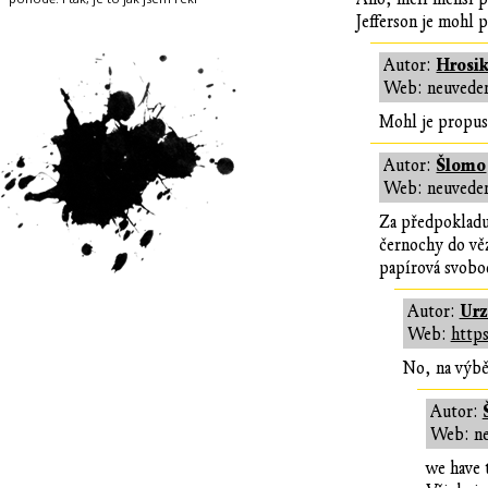
Jefferson je mohl 
Hrosik
Autor:
Web: neuvede
Mohl je propust
Šlomo
Autor:
Web: neuvede
Za předpokladu 
černochy do věz
papírová svobod
Ur
Autor:
Web:
https
No, na výb
Autor:
Web: n
we have t