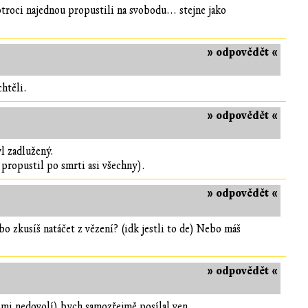
otroci najednou propustili na svobodu... stejne jako
» odpovědět «
htěli.
» odpovědět «
yl zadlužený.
 propustil po smrti asi všechny).
» odpovědět «
o zkusíš natáčet z vězení? (idk jestli to de) Nebo máš
» odpovědět «
o mi nedovolí) bych samozřejmě posílal ven.